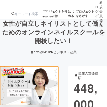
新
ロ
規
グ
会
プロジェクトを掲
はじ
プロジェクト
/
載するには
める
をさがす
イ
員
ン
登
女性が自立しネイリストとして働く
録
ためのオンラインネイルスクールを
開校したい！
人気のプロ
注目のリ
注目の新着プロ
募集終了が近いプ
もうすぐ公開
ジェクト
ターン
ジェクト
ロジェクト
されます
erfolg0410
ビジネス・起業
アート・写真
音楽
現在の支援総
テクノロジー・ガジェット
ゲーム・サ
額
448,
映像・映画
書籍・雑誌
000
ビジネス・起業
チャレンジ