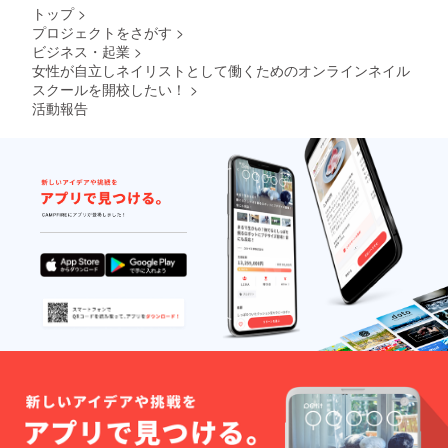
シュ
アイ
が、す
トップ
>
Erfolg
ラッ
でにお
プロジェクトをさがす
>
（エア
シュ
持ちの
ビジネス・起業
>
フォル
Erfolg
ものが
ク）銀
（エア
あれば
女性が自立しネイリストとして働くためのオンラインネイル
座ー 東
フォル
そちら
スクールを開校したい！
>
京都中
ク）銀
でもOK
活動報告
央区銀
座ー 東
です。
座7-13-
京都中
（何
2 銀座
央区銀
を買っ
パイン
座7-13-
ていい
ビル7F
2 銀座
かわか
nailsalo
パイン
らない
nerfolg
ビル7F
方へは
ginza@
サロン
gmail.c
推奨の
om
道具を
ご案内
しま
す） ※
有効期
限は
2021年
12月か
ら1年間
です。