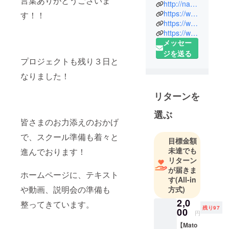
言葉ありがとうございま
http://nailsalonerfolg.com/
京都中央区
https://www.ginza-matou.com/
す！！
銀座7-13-
https://www.instagram.com/erfolgginza
https://www.instagram.com/ginza_matou
2 銀座パイ
メッセー
ンビル７F
ジを送る
氏 名：
プロジェクトも残り３日と
渡邊愛子
なりました！
肩 書：代
表取締役
リターンを
生年月日：
1984年７月
選ぶ
皆さまのお力添えのおかげ
19日
出 身 地：千
で、スクール準備も着々と
目標金額
葉県
未達でも
進んでおります！
趣 味：
リターン
ゴルフ
が届きま
ホームページに、テキスト
す
(All-in
や動画、説明会の準備も
方式)
《経歴》
2,0
2004年 山
整ってきています。
残り97
00
脇学園短期
円
大学を卒業
【Mato