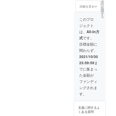
シ、サ
してご
えるよ
す。
タ
－２Ｎ
2 銀座
ー
ンプリ
提案さ
うなネ
※HPの
ン
ａ、ヒ
詳細を見る
パイン
を
ング商
せてい
イリス
掲載期
選
アルロ
ビル7F
択
品はサ
ただき
ト」を
間はHP
す
ン酸ヒ
る
ロンま
ます。
育成す
制作後
ドロキ
このプロ
でご送
初回利
るネイ
から1年
シプロ
ジェクト
付願い
用日よ
ルス
間で
ピルト
ます。
り1年間
クール
す。
リモニ
は、
All-In方
※詳細は
有効で
に入校
ウム、
式
です。
メール
す。
できま
アロエ
にてお
※1ヶ月
す。 サ
ベラ葉
目標金額に
伺いさ
に1回の
ロン
エキ
関わらず、
せてい
利用が
ワーク
ス、ユ
ただき
可能で
とビジ
ズ果実
2021/10/30
ます。
す。 ※
ネスマ
エキ
23:59:59
ま
※ネット
初回利
ナーを
ス、
ワーク
用は
学べ、
ショウ
でに集まっ
販売や
2022年
ネイリ
ガ根エ
た金額が
企業イ
10月末
ストと
キス、
メージ
までに
して、
ワイル
ファンディ
が相違
お願い
もしく
ドタイ
ングされま
する場
いたし
はネイ
ムエキ
合等、
ます。
リスト
ス、
す。
配布を
※サロン
のスキ
ローズ
お断り
までの
ルを活
マリー
させて
交通費
かした
葉エキ
支援に関するよ
いただ
は別途
仕事で
ス、
くある質問
く場合
ご負担
女性が
ユーカ