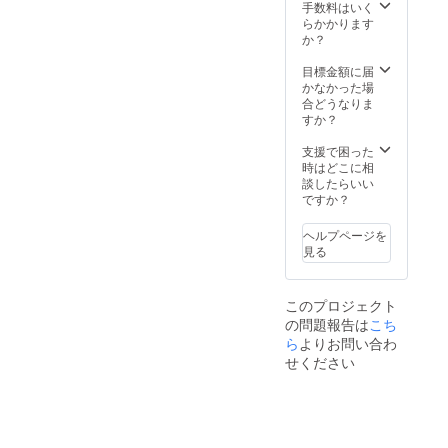
があり
いただ
経済
手数料はいく
リ葉エ
ます。
きま
的・精
らかかります
キス、
お断り
す。 ※
神的に
か？
クイン
させて
完全予
自立
スシー
いただ
約制で
し、長
目標金額に届
ドエキ
いた場
す、ご
く続け
かなかった場
ス、マ
合にお
予約時
られる
合どうなりま
ヨラナ
いても
に支援
ような
すか？
葉エキ
返金は
したこ
スクー
ス <
いたし
とをお
ルにし
支援で困った
Made in
かねま
伝えく
ます！
時はどこに相
Japan >
す。 ※
ださ
※日程は
談したらいい
配布に
い。 ※
メール
ですか？
ついて
施術前
にてお
不安の
に支援
知らせ
ヘルプページを
ある方
完了
させて
見る
は事前
メール
いただ
に下記
をご提
きま
メール
示いた
す。 ※
このプロジェクト
アドレ
だきま
テキス
の問題報告は
こち
スまで
す。
ト代込
問い合
メール
みのお
ら
よりお問い合わ
わせを
の保存
値段で
せください
お願い
をお願
す。 ※
します
いいた
道具は
ーネイ
しま
別途購
ル&アイ
す。 ー
入にな
ラッ
ネイル&
ります