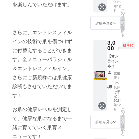
任
スポン
2021
が肌に
を楽しんでいただけます。
年12
サーに
すっと
2012年 大
こ
月
なれる
なじ
の
型サロン銀
リ
権利で
み、手
タ
ー
す。 こ
座店の店長
指をリ
ン
詳細を見る
を
れから
フレッ
選
に異動。
択
さらに、エンドレスフィル
開校す
シュ。
す
る
2014年 独
るネイ
植物由
インの技術で爪を傷つけず
3,0
ルス
来の美
立してネイ
残り30
クール
00
容保湿
円
ルサロン
に付替えすることができま
の創立
成分が
【オン
「Erfolg（エ
協力者
乾燥か
す。全メニューパラジェル
ライン
として
ら肌を
アフォル
ネイル
HPにお
守り、
＆エンドレスフィルイン。
ク）」を運
スクー
名前を
美しく
支援
ル体
さらにご新規様には爪健康
掲載さ
営
しっと
者：
験】 こ
せてい
りと保
0人
2019年 株
診断もさせていただいてま
れから
ただき
ちま
お届
式会社
開校す
ます。
す。 ※
け予
す！
る「多
あなた
定：
送料
Vianduを設
くのお
2021
のお名
（800
立
年12
客様か
前をこ
円）込
お爪の健康レベルを測定し
こ
月
ら選ん
2020年 新
れから
の
みのお
リ
でもら
開校す
タ
値段で
て、健康な爪になるまで一
ブランド
ー
えるよ
るネイ
ン
す。
詳細を見る
を
「MatoU」
うなネ
ルス
緒に育てていく爪育メ
選
※2022
択
イリス
クール
をリリース
す
年1月中
る
ニューです！
ト」を
ののHP
のお届