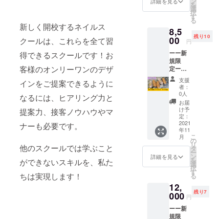
なじ
ン
でイン
詳細を見る
リ葉エ
を
ことが
み、手
選
テリア
キス、
択
ない方
指をリ
す
やこだ
クイン
る
限定の
フレッ
わりの
新しく開校するネイルス
スシー
8,5
リター
シュ。
内装を
ドエキ
残り10
ンで
00
植物由
クールは、これらを全て習
引き立
円
ス、マ
す。 爪
来の美
てま
ヨラナ
ーー新
得できるスクールです！お
の傷み
容保湿
す。 ※
葉エキ
規限
が気に
成分が
送料
ス <
客様のオンリーワンのデザ
定ーー
なる
乾燥か
（800
Made in
【選べ
方！ネ
ら肌を
円）込
支援
インをご提案できるように
Japan >
る20種
イルが
守り、
みのお
者：
大人
初めて
美しく
0人
値段で
なるには、ヒアリング力と
アート
の方
しっと
す。 ー
お届
ネイル
に！ カ
りと保
け予
提案力、接客ノウハウやマ
成分ー
オフケ
ウンセ
定：
ちま
エタ
ア込
2021
リング
ナーも必要です。
す。 見
ノー
年11
み】 当
付きな
た目が
ル、
こ
月
サロン
ので自
の
かわい
水、Ｂ
リ
他のスクールでは学ぶこと
を利用
爪に優
タ
いデコ
Ｇ、
ー
したこ
しく安
ン
レー
詳細を見る
フェノ
を
ができないスキルを、私た
とがな
心して
選
ション
キシエ
択
い方限
施術を
す
ラベル
タノー
ちは実現します！
る
定のリ
受ける
４種類
ル、カ
12,
ターン
ことが
付き。
ルボ
残り7
です。
000
できま
60ml入
マー、
円
パラ
す。 ※
り4個
ＴＥ
ーー新
ジェル
有効期
セッ
Ａ、Ｅ
規限
で自爪
限は