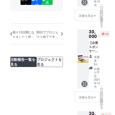
ルボ
ユーカ
年12
送
10個
案させ
までの
だきま
マー、
リ葉エ
ト
ア
こ
月
セッ
ていた
の
交通費
る
す。
ＴＥ
キス、
リ
ト】 レ
だきま
タ
は別途
メール
Ａ、Ｅ
クイン
ー
ストラ
す。 ※
ン
ご負担
詳細を見る
の保存
ＤＴＡ
スシー
を
ンや
所要時
選
いただ
をお願
－２Ｎ
ドエキ
択
バーな
間２時
す
きま
いいた
ａ、ヒ
ス、マ
る
どの各
間半以
す。 ※
しま
アルロ
ヨラナ
30,
テーブ
内のデ
完全予
残り12日間にな
明日でプロジェ
す。 ー
ン酸ヒ
葉エキ
残り2
ルやカ
000
ザイン
約制で
ネイル&
りました！皆さ
クト終了です！
円
ドロキ
ス <
ウン
に限ら
す、ご
アイ
シプロ
まのおかげで
最後の応援お願
Made in
【企業
ター、
せてい
予約時
ラッ
ピルト
Japan >
着々と準備が進
いいたします！
スポン
お手洗
ただき
に支援
シュ
リモニ
んでます！
サー】
いなど
ます。
したこ
Erfolg
ウム、
これか
に。 世
※12月
とをお
（エア
支援
アロエ
ら開校
活動報告一覧を
プロジェクトを
界観を
10日～
伝えく
者：
フォル
ベラ葉
するネ
壊さな
見る
見る
12月末
8人
ださ
ク）銀
エキ
イルス
い、シ
は利用
い。 ※
お届
座ー 東
ス、ユ
クール
ンプル
不可と
け予
施術前
京都中
ズ果実
の企業
でスタ
定：
させて
に支援
央区銀
エキ
スポン
2021
イリッ
いただ
完了
座7-13-
ス、
年12
サーに
シュな
きま
メール
2 銀座
ショウ
こ
月
なれる
ボトル
の
す。 ※
をご提
パイン
ガ根エ
リ
権利で
になっ
タ
パーツ
示いた
ビル7F
キス、
ー
す。 こ
ていま
ン
は持込
詳細を見る
だきま
ワイル
を
れから
す。
選
み不
す。
ドタイ
択
開校す
米・サ
す
可、当
メール
ムエキ
る
るネイ
トウキ
サロン
の保存
ス、
30,
ルス
ビ・ト
にご用
をお願