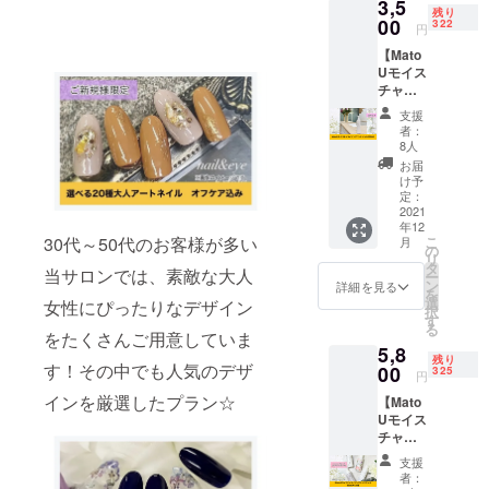
3,5
育成す
でPRで
けとな
残り
るネイ
00
きま
322
りま
円
ルス
す。 ※
す。 ※
【Mato
クール
購入時
デコ
Uモイス
の体験
の備考
レー
チャラ
ができ
欄に掲
ション
イジン
ます。
載する
ラベル
支援
グハン
サロン
お名前
付き。
者：
ドジェ
ワーク
を必ず
8人
デザイ
ル
とビジ
ご記入
ンは届
お届
200ml
ネスマ
くださ
け予
いてか
】 米・
ナーを
定：
い。 ※
らのお
サトウ
2021
学べ、
ニック
たのし
年12
キビ・
ネイリ
ネーム
み ー成
30代～50代のお客様が多い
こ
月
トウモ
ストと
の
での参
分ー エ
リ
ロコシ
して、
タ
加もで
タノー
当サロンでは、素敵な大人
ー
を原料
もしく
ン
きま
詳細を見る
ル、
を
にした
はネイ
選
す。 ※
女性にぴったりなデザイン
水、Ｂ
択
アル
リスト
す
掲載期
Ｇ、
る
コール
をたくさんご用意していま
のスキ
間はHP
フェノ
5,8
を57%
ルを活
制作後
キシエ
残り
す！その中でも人気のデザ
配合し
00
かした
325
から1年
タノー
円
た、手
仕事で
間で
ル、カ
インを厳選したプラン☆
【Mato
指を清
女性が
す。
ルボ
Uモイス
潔に保
経済
マー、
チャラ
つハン
的・精
ＴＥ
イジン
ドジェ
神的に
Ａ、Ｅ
支援
グハン
ル。 さ
自立
者：
ＤＴＡ