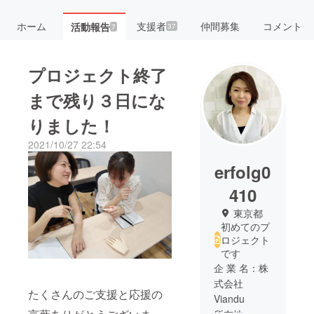
ホーム
支援者
仲間募集
コメント
活動報告
37
7
プロジェクト終了
まで残り３日にな
りました！
2021/10/27 22:54
erfolg0
410
東京都
初めてのプ
ロジェクト
です
企 業 名：株
式会社
たくさんのご支援と応援の
Viandu
所在地：東