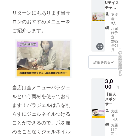
Uモイス
後、みずほ
チャラ
フィナン
リターンにもあります当サ
イジン
支援
グハン
シャルグ
者：
ロンのおすすめメニューを
ドジェ
3人
ループ入
ル
お届
ご紹介します。
社
60ml】
け予
米・サ
定：
み
トウキ
2022
ずほコーポ
年01
ビ・ト
こ
月
レート銀
ウモロ
の
リ
コシを
タ
行 内幸町
ー
原料に
ン
詳細を見る
営業部に配
を
したア
選
択
ルコー
属
す
る
ルを
2008年 ネ
3,0
57%配
イルサロン
合し
00
当店は全メニューパラジェ
円
た、手
を運営する
【個人
指を清
ルという商材を使っており
ベンチャー
スポン
潔に保
サー】
企業へ転
ます！パラジェルは爪を削
つハン
これか
ドジェ
職。
支援
らずにジェルネイルつける
ら開校
ル。 さ
者：
2010年 12
するネ
らっと
14人
ことができるので、爪を痛
イルス
したテ
月に上野店
お届
クール
クス
け予
めることなくジェルネイル
の店長に就
の個人
チャー
定：