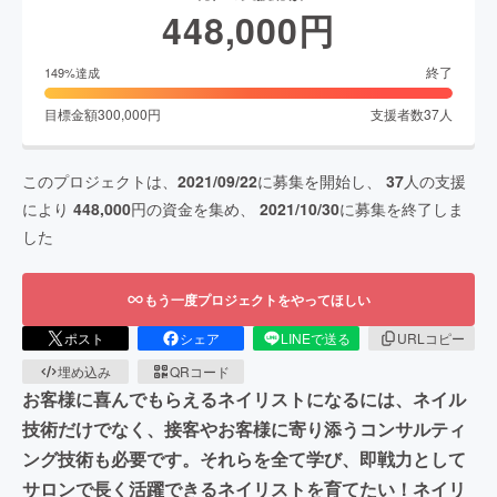
448,000
円
終了
149
%達成
目標金額
300,000
円
支援者数
37
人
このプロジェクトは、
2021/09/22
に募集を開始し、
37
人の支援
により
448,000
円の資金を集め、
2021/10/30
に募集を終了しま
した
もう一度プロジェクトをやってほしい
ポスト
シェア
LINEで送る
URLコピー
埋め込み
QRコード
お客様に喜んでもらえるネイリストになるには、ネイル
技術だけでなく、接客やお客様に寄り添うコンサルティ
ング技術も必要です。それらを全て学び、即戦力として
サロンで長く活躍できるネイリストを育てたい！ネイリ