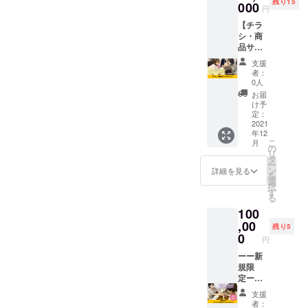
ローズ
残り15
クール
000
ウモロ
意のあ
いいた
円
マリー
の創立
コシを
るもの
しま
葉エキ
【チラ
協力者
原料に
での施
す。 ー
ス、
シ・商
として
したア
術とな
ネイル&
ユーカ
品サン
企業名
ルコー
りま
アイ
リ葉エ
プリン
とホー
ルを
す。 ※
ラッ
支援
キス、
グ】 当
ムペー
57%配
有効期
者：
シュ
クイン
サロン
ジのリ
合し
0人
限は
Erfolg
スシー
に来店
ンクを
た、手
2021年
お届
（エア
ドエキ
する美
掲載さ
指を清
け予
11月か
フォル
ス、マ
意識の
せてい
定：
潔に保
ら1年間
ク）銀
ヨラナ
高い20
2021
ただき
つハン
です。
座ー 東
葉エキ
年12
代から
ます。
ドジェ
※サロン
京都中
こ
ス <
月
50代女
あなた
の
ル。 さ
までの
央区銀
リ
Made in
性に対
の企業
タ
らっと
交通費
座7-13-
ー
Japan >
し、ネ
名をこ
ン
したテ
詳細を見る
は別途
2 銀座
を
イリス
れから
選
クス
ご負担
パイン
択
トが直
開校す
す
チャー
いただ
ビル7F
る
接商品
るネイ
が肌に
きま
100
説明と
ルス
すっと
す。 ※
ともに
,00
クール
なじ
完全予
残り5
PRしな
のHPで
0
み、手
約制で
円
がらチ
PRでき
指をリ
す、ご
ラシや
ーー新
ます。
フレッ
予約時
商品の
規限
※掲載内
シュ。
に支援
サンプ
定ーー
容は
植物由
したこ
リング
【爪健
メール
来の美
とをお
支援
をおこ
康診断
にて打
容保湿
伝えく
者：