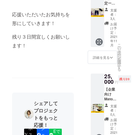
ト、お
ＤＴＡ
定ーー
育成し
2021年
礼の手
－２Ｎ
【オー
ながら
11月か
紙と一
ａ、ヒ
支援
ダーメ
ネイル
応援いただいたお気持ちを
ら1年間
緒にお
者：
アルロ
イド
が楽し
です。
3人
届けし
ン酸ヒ
形にしていきます！
ジェル
めま
※サロン
ます。
お届
ドロキ
ネイ
す。 施
までの
け予
※送料
シプロ
ル】 ネ
術の際
定：
交通費
（800
ピルト
残り３日間宜しくお願いし
イリス
2021
に20種
は別途
円）込
リモニ
年11
トに相
類のデ
ご負担
みのお
ウム、
ます！
こ
月
談して
ザイン
の
いただ
値段で
アロエ
リ
お好み
パター
タ
きま
す。
ベラ葉
ー
のデザ
ンから
ン
す。 ※
詳細を見る
※2022
エキ
を
インで
お好き
選
完全予
年1月中
ス、ユ
択
ジェル
なもの
す
約制で
のお届
ズ果実
る
ネイル
を選ん
す、ご
けとな
エキ
25,
ができ
でいた
予約時
りま
ス、
残り20
ます。
000
だきま
に支援
す。 ー
円
ショウ
ネイル
す。
したこ
成分ー
ガ根エ
【企業
につい
（カ
とをお
エタ
キス、
向け
てわか
ラー変
伝えく
ノー
ワイル
MatoU
らない
更可）
ださ
ル、
ドタイ
シェアして
モイス
方で
※有効期
い。 ※
水、Ｂ
支援
ムエキ
チャラ
も、お
プロジェク
限は
施術前
者：
Ｇ、
ス、
イジン
爪も形
2021年
0人
に支援
フェノ
ローズ
トをもっと
グハン
や厚さ
11月か
完了
お届
キシエ
マリー
ドジェ
なども
応援！
ら1年間
け予
メール
LIN
タノー
葉エキ
ル
ポ
シ
考慮し
定：
です。
をご提
ル、カ
ス、
Eで
200ml
2021
てご提
※サロン
ス
ェ
示いた