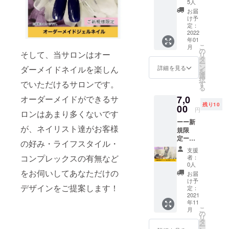
ドジェ
らっと
し、長
5人
－２Ｎ
ル 60ml
したテ
く続け
お届
ａ、ヒ
入り4個
クス
られる
け予
アルロ
セッ
チャー
定：
ような
ン酸ヒ
ト】
2022
が肌に
スクー
ドロキ
年01
米・サ
すっと
ルにし
シプロ
こ
月
トウキ
なじ
の
ます！
そして、当サロンはオー
ピルト
リ
ビ・ト
み、手
タ
※日程は
リモニ
ー
ウモロ
指をリ
ン
メール
詳細を見る
ダーメイドネイルを楽しん
ウム、
を
コシを
フレッ
選
にて調
アロエ
択
原料に
でいただけるサロンです。
シュ。
す
整させ
ベラ葉
る
したア
植物由
ていた
エキ
オーダーメイドができるサ
7,0
ルコー
来の美
だきま
ス、ユ
残り10
ルを
00
容保湿
す。 ※
円
ズ果実
ロンはあまり多くないです
57%配
成分が
約2時間
エキ
ーー新
合し
乾燥か
の体験
ス、
が、ネイリスト達がお客様
規限
た、手
ら肌を
となり
ショウ
定ーー
指を清
守り、
ます。
の好み・ライフスタイル・
ガ根エ
【爪健
潔に保
美しく
※有効期
支援
キス、
康診断
つハン
しっと
コンプレックスの有無など
限は
者：
ワイル
付パラ
ドジェ
りと保
0人
2021年
ドタイ
ジェル
をお伺いしてあなただけの
ル。 さ
ちま
12月か
お届
ムエキ
美爪育
らっと
す。 シ
け予
ら1年間
ス、
デザインをご提案します！
成ワン
したテ
定：
ンプル
です。
ローズ
カ
2021
クス
でスタ
マリー
年11
ラー】
チャー
イリッ
葉エキ
こ
月
当サロ
が肌に
の
シュな
ス、
リ
ンを利
すっと
タ
ボトル
ユーカ
ー
用した