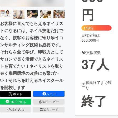
円
まちづくり・地域活性化
お客様に喜んでもらえるネイリス
CAMPFIRE for Social Good
CAMPFIRE Creation
149%
トになるには、ネイル技術だけで
CAMPFIREふるさと納税
machi-ya
コミュニティ
目標金額は
なく、接客やお客様に寄り添うコ
300,000円
ンサルティング技術も必要です。
それらを全て学び、即戦力として
支援者数
37
人
サロンで長く活躍できるネイリス
トを育てたい！ネイリストを取り
巻く雇用環境の改善にも繋げた
い！それらを叶えるネイスクール
募集終了まで残
を開校します
り
ポスト
シェア
終了
LINEで送る
URLコピー
埋め込み
QRコード