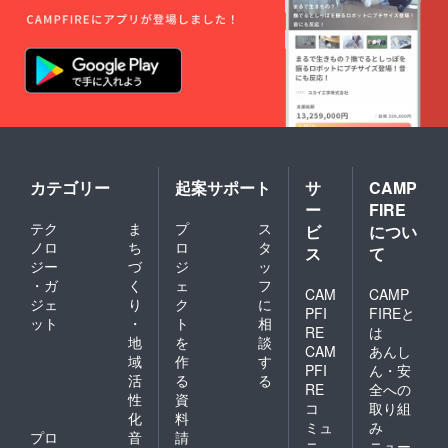
カテゴリー
起案サポート
サ
CAMP
ー
FIRE
テク
ま
プ
ス
ビ
につい
ノロ
ち
ロ
タ
ス
て
ジー
づ
ジ
ッ
・ガ
く
ェ
フ
CAM
CAMP
ジェ
り
ク
に
PFI
FIREと
ット
・
ト
相
RE
は
地
を
談
CAM
あんし
域
作
す
PFI
ん・安
活
る
る
RE
全への
性
資
コ
取り組
化
料
ミュ
み
プロ
音
請
ニ
ニュー