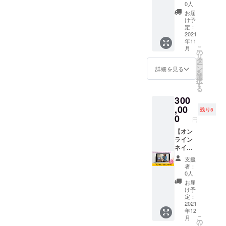
ないま
付パラ
合せさ
成分が
0人
ださ
す。 チ
ジェル
せてい
乾燥か
い。 ※
お届
ラシ150
美爪育
ただき
ら肌を
け予
施術前
枚、サ
成ワン
ます。
定：
守り、
に支援
ンプリ
カラー
2021
※ネット
美しく
完了
年11
ング商
年間パ
ワーク
しっと
メール
こ
月
品150個
ス】 ネ
販売や
の
りと保
をご提
リ
までお
イリス
企業イ
タ
ちま
示いた
ー
受けい
トに相
メージ
ン
す。 ※
詳細を見る
だきま
を
たしま
談して
が相違
選
送料込
す。
択
す。 ※
お好み
する場
す
みのお
メール
る
サンプ
のデザ
合等、
値段で
の保存
300
リング
インで
掲載を
す。 ー
をお願
希望が
ジェル
,00
お断り
成分ー
いいた
残り5
多数に
ネイル
させて
0
エタ
しま
円
なった
を1ヶ月
いただ
ノー
す。 ー
場合、
に1回施
【オン
く場合
ル、
ネイル&
サンプ
術しま
ライン
があり
水、Ｂ
アイ
リング
す。 ネ
ネイル
ます。
Ｇ、
ラッ
開始時
イルに
スクー
お断り
フェノ
シュ
支援
期を調
ついて
ル】 こ
させて
キシエ
Erfolg
者：
整させ
わから
れから
いただ
タノー
0人
（エア
ていた
ない方
開校す
いた場
ル、カ
フォル
お届
だく可
でも、
る「多
合にお
ルボ
け予
ク）銀
能性が
お爪も
くのお
いても
定：
マー、
座ー 東
ありま
形や厚
客様か
2021
返金は
ＴＥ
京都中
年12
す。 ※
さなど
ら選ん
いたし
Ａ、Ｅ
央区銀
こ
月
チラ
も考慮
でもら
かねま
の
ＤＴＡ
座7-13-
リ