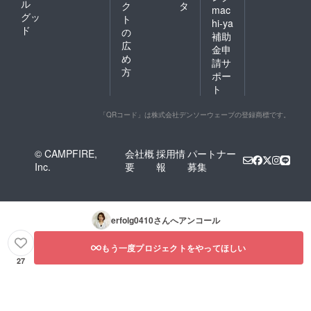
ル
ク
タ
mac
グッ
ト
hi-ya
ド
の
補助
広
金申
め
請サ
方
ポー
ト
「QRコード」は株式会社デンソーウェーブの登録商標です。
© CAMPFIRE,
会社概
採用情
パートナー
Inc.
要
報
募集
erfolg0410
さんへアンコール
もう一度プロジェクトをやってほしい
27