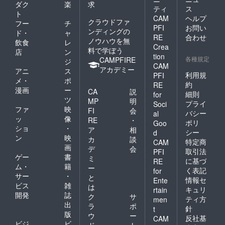
ダク
楽
求
ティ
ス
ト
CAM
ヘルプ
クラウドファ
フー
チ
PFI
お問い
ンディングの
ド・
ャ
RE
合わせ
ノウハウを無
飲食
レ
Crea
料で学ぼう
店
ン
tion
各種規定
CAMPFIRE
ジ
CAM
アカデミー
アニ
ス
利用規
PFI
メ・
ポ
約
RE
漫画
ー
CA
説
細則
for
ツ
MP
明
プライ
Soci
ファ
映
FI
会
バシー
al
ッ
像
RE
・
ポリ
Goo
ショ
・
ア
相
シー
d
ン
映
カ
談
特定商
CAM
画
デ
会
取引法
PFI
ゲー
書
ミ
に基づ
RE
ム・
籍
ー
く表記
for
サー
・
と
情報セ
Ente
ビス
雑
は
キュリ
rtain
開発
誌
ク
サ
ティ方
men
出
ラ
ポ
針
t
版
ウ
ー
反社基
CAM
ビジ
ビ