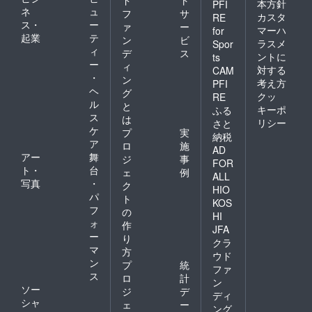
ド
ト
本方針
PFI
ネ
ュ
フ
サ
カスタ
RE
ス・
ー
ァ
ー
マーハ
for
起業
テ
ン
ビ
ラスメ
Spor
ィ
デ
ス
ントに
ts
ー
ィ
対する
CAM
・
ン
考え方
PFI
ヘ
グ
クッ
RE
ル
と
キーポ
ふる
ス
は
リシー
さと
ケ
プ
実
納税
ア
ロ
施
AD
アー
舞
ジ
事
FOR
ト・
台
ェ
例
ALL
写真
・
ク
HIO
パ
ト
KOS
フ
の
HI
ォ
作
JFA
ー
り
クラ
マ
方
ウド
ン
プ
統
ファ
ス
ロ
計
ン
ソー
ジ
デ
ディ
シャ
ェ
ー
ング