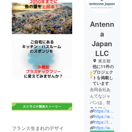
Antenn
a
Japan
LLC
東京都
他に11件の
プロジェク
トを掲載し
ています
合同会社あ
んてなジャ
パンは、世
界各国の
https://atn365.co.jp/
メーカーと
https://www.facebook.com/ant365jp/
コンタクト
https://twitter.com/ant365jp
フランス生まれのデザイ
https://www.instagram.com/ant365jp/
を取り日本