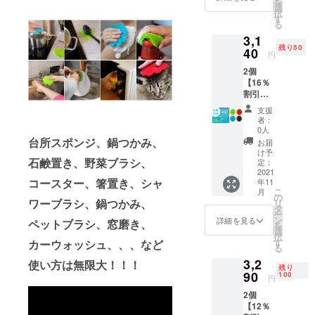
を
11月末
のため
選
択
予定
最初で
す
る
■SCRU
最後の
3,1
BBIO[
割引と
残り50
スクラ
40
なりま
円
ビオ]× 1
す!! ※ご
2個
個 （ブ
希望の
【16％
ルー、
カラー
割引】
グリー
をお選
50名限
ン、
びくだ
支援
定 定価
レッ
さい。
者：
3,740円
ド、ブ
※製造状
0人
→
ラック
台所スポンジ、鍋つかみ、
況によ
お届
3,140円
の中か
り出荷
け予
（税・
石鹸置き、野菜ブラシ、
ら ご希
定：
時期が
送料
2021
望のカ
遅れる
コースター、箸置き、シャ
年11
込） 配
ラー1
場合、
こ
月
送時
個） 材
の
早急に
ワーブラシ、鍋つかみ、
リ
期：
料費 価
タ
ご連絡
ー
2021年
格高騰
ン
致しま
詳細を見る
ペットブラシ、窓磨き、
を
11月予
のため
選
す
択
定
最初で
す
カーウォッシュ、、、など
る
■SCRU
最後の
3,2
BBIO[
使い方は無限大！！！
割引と
残り
スクラ
90
なりま
100
円
ビオ]× 2
す!! ※ご
2個
個 （ブ
希望の
【12％
ルー、
カラー