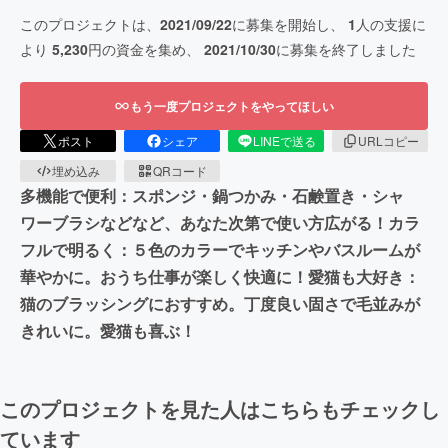
このプロジェクトは、
2021/09/22
に募集を開始し、
1
人の支援に
より
5,230
円の資金を集め、
2021/10/30
に募集を終了しました
もう一度プロジェクトをやってほしい
ポスト
シェア
LINEで送る
URLコピー
埋め込み
QRコード
多機能で便利：スポンジ・鍋つかみ・石鹸置き・シャ
ワーブラシなどなど、あなた次第で使い方広がる！カラ
フルで明るく：５色のカラーでキッチンやバスルームが
華やかに。おうち仕事が楽しく快適に！愛猫も大好き：
猫のブラッシングにおすすめ。丁度良い固さで毛並みが
きれいに。愛猫も喜ぶ！
このプロジェクトを見た人はこちらもチェックし
ています