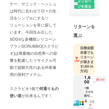
メッセー
未発売の
ナー、ヤニック・ヘッシュ
ジを送る
グッズをご
は時代に合わせて日々の生
紹介してい
活をシンプルにするソ
ます。海外
の人気アイ
リューションを常に探して
リターンを
テムで、あ
います。今回生み出した
なたの生活
選ぶ
SDG'sな多機能シリコーン
がより快適
に楽しくな
ブラシSCRUBBiO[スクラビ
目標金額
るお手伝い
未達でも
オ]は廃棄物の自然界への影
が出来たら
リターン
響を配慮したリサイクル可
幸いです !
が届きま
す
(All-in
能で超耐久性のある外家兼
方式)
用の便利アイテム。
1,6
残り50
00
円
スクラビオ1個で
何通りもの
1個
【14％
使い道
が出来るんです！
割引】
50名限
支援
定 定価
者：
1,870円
0人