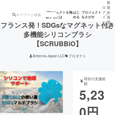
新
ロ
規
グ
会
プロジェクトを掲
はじ
プロジェクト
/
載するには
める
をさがす
イ
員
ン
登
フランス発！SDGsなマグネット付き
録
多機能シリコンブラシ
【SCRUBBiO】
人気のプロ
注目のリ
注目の新着プロ
募集終了が近いプ
もうすぐ公開
ジェクト
ターン
ジェクト
ロジェクト
されます
Antenna Japan LLC
プロダクト
アート・写真
音楽
現在の支援総
テクノロジー・ガジェット
ゲーム・サ
額
5,23
映像・映画
書籍・雑誌
0
円
ビジネス・起業
チャレンジ