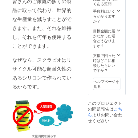
ブ
皆さんのご家庭の多くの製
くある質問
ルー、
品に取って代わり、世界的
グリー
手数料はいく
ン、
らかかります
な生産量を減らすことがで
レッ
か？
ド、ブ
きます。また、それを維持
ラック
目標金額に届
の4色が
かなかった場
し、それを何年も使用する
入った
合どうなりま
セット
ことができます。
すか？
になり
ます 材
支援で困った
なぜなら、スクラビオはリ
料費 価
時はどこに相
格高騰
談したらいい
サイクル可能な超耐久性の
のため
ですか？
最初で
あるシリコンで作られてい
最後の
ヘルプページを
割引と
るからです。
見る
なりま
す!! ※製
造状況
このプロジェクト
により
の問題報告は
こち
出荷時
期が遅
ら
よりお問い合わ
れる場
せください
合、早
急にご
連絡致