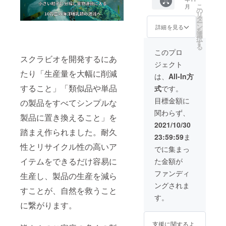
送料
ラー2
遅れる
こ
月
込） 配
個） 材
の
場合、
リ
送時
料費 価
タ
早急に
ー
期：
格高騰
ン
ご連絡
詳細を見る
を
2021年
のため
選
致しま
択
11月予
最初で
す
す
る
定
最後の
このプロ
■SCRU
スクラビオを開発するにあ
割引と
ジェクト
BBIO[
なりま
たり「生産量を大幅に削減
スクラ
す!! ※ご
は、
All-In方
ビオ]× 4
希望の
すること」「類似品や単品
式
です。
色セッ
カラー
ト （ブ
を2個お
目標金額に
の製品をすべてシンプルな
ルー、
選びく
関わらず、
グリー
ださ
製品に置き換えること」を
ン、
い。 ※
2021/10/30
レッ
製造状
踏まえ作られました。耐久
23:59:59
ま
ド、ブ
況によ
性とリサイクル性の高いア
ラッ
り出荷
でに集まっ
ク） ※
時期が
イテムをできるだけ容易に
た金額が
注：カ
遅れる
ラーの
場合、
ファンディ
生産し、製品の生産を減ら
組み合
早急に
ングされま
わせは
ご連絡
すことが、自然を救うこと
お選び
致しま
す。
頂けま
す
に繋がります。
せん
支援に関するよ