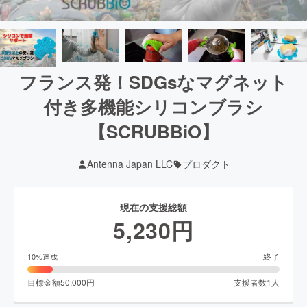
フランス発！SDGsなマグネット
付き多機能シリコンブラシ
【SCRUBBiO】
Antenna Japan LLC
プロダクト
現在の支援総額
5,230
円
終了
10
%達成
目標金額
50,000
円
支援者数
1
人