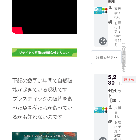
割引】
グリー
をお選
100名限
ン、
びくだ
支援
定 定価
レッ
さい。
者：
3,740円
ド、ブ
※製造状
0人
→
ラック
況によ
お届
3,290円
の中か
り出荷
け予
（税・
ら ご希
定：
時期が
送料
2021
望のカ
遅れる
年11
込） 配
ラー2
場合、
こ
月
送時
個） 材
の
早急に
リ
期：
料費 価
タ
ご連絡
ー
2021年
格高騰
ン
致しま
詳細を見る
を
11月末
のため
選
す
択
予定
最初で
す
る
■SCRU
最後の
5,2
BBIO[
割引と
下記の数字は年間で自然破
残り79
スクラ
30
なりま
円
ビオ]× 2
す!! ※ご
壊が起きている現状です。
4色セッ
個 （ブ
希望の
ト
ルー、
カラー
プラスティックの破片を食
【30％
グリー
を2個お
割引】
ン、
べた魚を私たちが食べてい
選びく
支援
58名限
レッ
ださ
者：
定 定価
るかも知れないのです。
ド、ブ
い。 ※
1人
7,480円
ラック
製造状
お届
→
の中か
況によ
け予
5,230円
ら ご希
定：
り出荷
（税・
2021
望のカ
時期が
年11