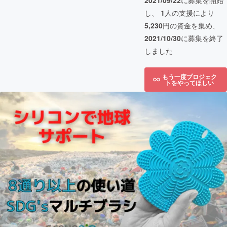
2021/09/22
に募集を開始
し、
1
人の支援により
5,230
円の資金を集め、
2021/10/30
に募集を終了
しました
もう一度プロジェク
トをやってほしい