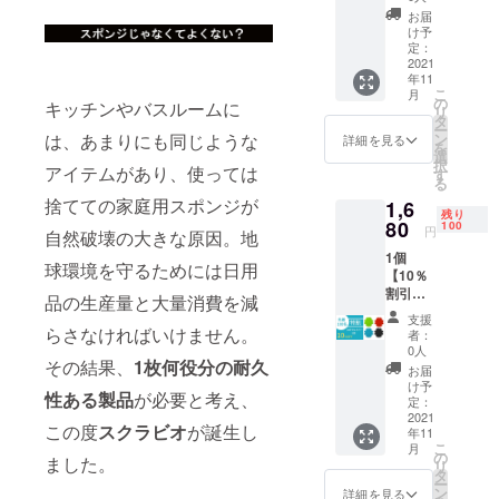
→
お届
1,600円
け予
（税・
定：
送料
2021
年11
込） 配
こ
月
送時
の
キッチンやバスルームに
リ
期：
タ
ー
2021年
ン
は、あまりにも同じような
詳細を見る
を
11月末
選
択
予定
アイテムがあり、使っては
す
る
■SCRU
捨てての家庭用スポンジが
1,6
BBIO[
残り
スクラ
80
100
円
自然破壊の大きな原因。地
ビオ]× 1
1個
個 （ブ
球環境を守るためには日用
【10％
ルー、
割引】
グリー
品の生産量と大量消費を減
100名限
ン、
支援
定 定価
レッ
らさなければいけません。
者：
1,870円
ド、ブ
0人
→
その結果、
1枚何役分の耐久
ラック
お届
1,680円
の中か
け予
性ある製品
が必要と考え、
（税・
ら ご希
定：
送料
2021
望のカ
この度
スクラビオ
が誕生し
年11
込） 配
ラー1
こ
月
送時
個） 材
の
ました。
リ
期：
料費 価
タ
ー
2021年
格高騰
ン
詳細を見る