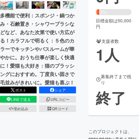
まちづくり・地域活性化
10%
多機能で便利：スポンジ・鍋つか
目標金額は50,000
み・石鹸置き・シャワーブラシな
円
CAMPFIRE for Social Good
CAMPFIRE Creation
どなど、あなた次第で使い方広が
る！カラフルで明るく：５色のカ
CAMPFIREふるさと納税
machi-ya
コミュニティ
支援者数
1
人
ラーでキッチンやバスルームが華
やかに。おうち仕事が楽しく快適
に！愛猫も大好き：猫のブラッシ
ングにおすすめ。丁度良い固さで
募集終了まで残
毛並みがきれいに。愛猫も喜ぶ！
り
終了
ポスト
シェア
LINEで送る
URLコピー
埋め込み
QRコード
このプロジェクトは、