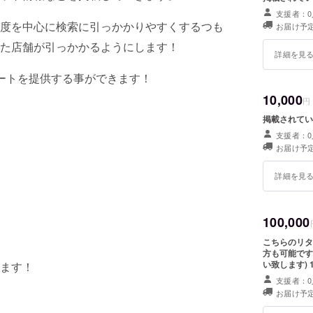
支援者：0
度を中心に検索に引っかかりやすくするつも
お届け予定
た店舗が引っかかるようにします！
詳細を見
ートを提供する事ができます！
10,000
円
掲載されてい
支援者：0
お届け予定
詳細を見
100,000
こちらのリタ
方も可能です
い致します)
ます！
人1組のペア
支援者：0
意させていた
お届け予定
なることは絶
ご相談でお電