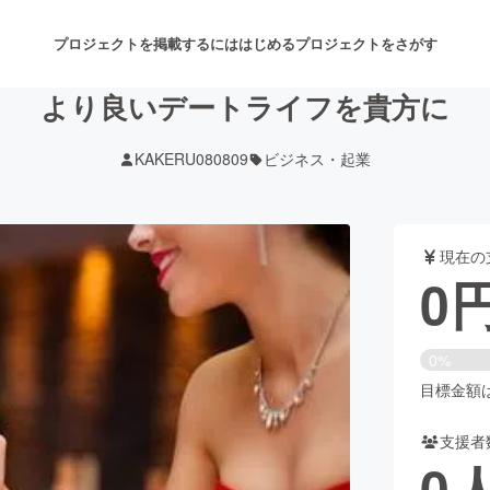
プロジェクトを掲載するには
はじめる
プロジェクトをさがす
より良いデートライフを貴方に
KAKERU080809
ビジネス・起業
注目のリターン
注目の新着プロジェクト
募集終了が近いプロジェクト
も
現在の
音楽
舞台・パフォーマンス
0
ゲーム・サービス開発
フード・飲食店
0%
書籍・雑誌出版
アニメ・漫画
目標金額は5
支援者
チャレンジ
ビューティー・ヘルスケ
0