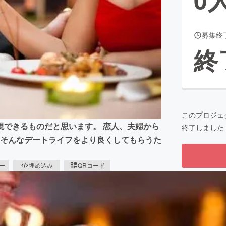
募集終
CAMPFIRE for Social Good
CAMPFIRE Creation
終
CAMPFIREふるさと納税
machi-ya
コミュニティ
このプロジェ
現できるものだと思います。 恋人、夫婦から
終了しました
 そんなデートライフをより良くしてもらうた
ピー
埋め込み
QRコード