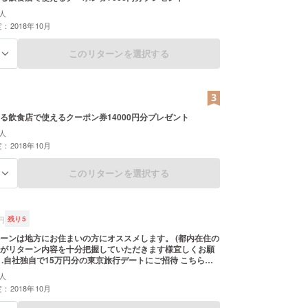
人
：2018年10月
このリターンを選択する
る
る飲食店で使えるクーポン券14000円分プレゼント
人
：2018年10月
このリターンを選択する
る
円
残り
5
ーンは地方にお住まいの方にオススメします。 (都内在住の
がリターン内容を十分把握していただきます様宜しくお願
 1.自社独自で15万円分の東京旅行デートにご招待 こちらは2
用のリターンになります。 自社独自のデートプランをご用
人
だきますのでご了承ください。 ですが15万円以下の価値に
：2018年10月
対ないのでご安心ください！ またデート内容の好みなどの
話、メールのやり取りがあるかも知れないので宜しくお願