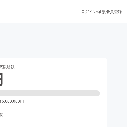
ログイン
/
新規会員登録
うすぐ公開されます
支援総額
プロダクト
円
ファッション
スポーツ
,000,000円
数
ア
ソーシャルグッド
人