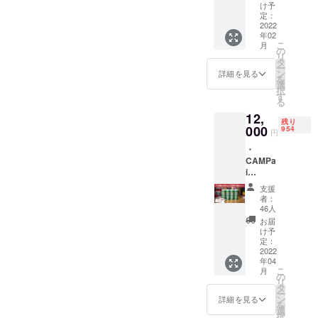
パイン
富士市
け予
の模様
身幅 51
トグラ
にある
定：
です。
肩幅 46
ス ・ナ
2022
スク
これは
袖丈 21
年02
チュラ
リーン
Repubr
M 身丈
こ
月
ルルー
プリン
の
ewロゴ
75 身幅
リ
ツスタ
トさん
タ
をモ
54 肩幅
ー
ジオのT
にて作
ン
詳細を見る
チーフ
50 袖丈
を
シャツ
成！ ナ
選
にして
22 L 身
択
キャン
チュラ
す
おりま
丈 79 身
る
プファ
ルルー
す。 デ
幅 57 肩
12,
イヤー
ツスタ
ザイン
幅 54 袖
残り
限定
000
ジオの
954
は静岡
円
丈 24
ビール
ロゴを
県東部
XL 身丈
・
の
ハンド
出身、
83 身幅
CAMPa
Sessio
メイド
HIROTT
60 肩幅
i
nIPA
で刷っ
ONさ
58 袖丈
Hazy
バー
たシル
ん。
支援
26
限定
ジョン
クスク
者：
バー
になっ
リーン
46人
ジョン
ている
ポス
お届
ビール4
ので、
ター。
け予
缶セッ
甲冑部
定：
手刷り
ト 伊豆
2022
分が
の為、1
年04
のぬし
ホップ
枚1枚微
こ
月
釣りさ
の模様
の
妙に風
リ
んとコ
です。
タ
合いが
ー
ラボで
これは
ン
異なり
詳細を見る
を
製造し
Repubr
選
ます。
択