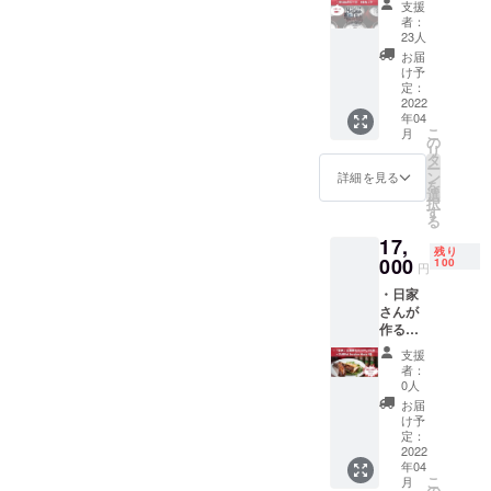
ル度数
支援
セット
ドを振
を下げ
者：
・ウェ
る舞い
たキャ
23人
ブサイ
ます。
ンプ
お届
トにお
・日程
シーン
け予
名前を
は新工
定：
にマッ
記載
2022
場の施
チした
年04
（無記
工スケ
ビール
こ
月
名可）
ジュー
の
に！！
リ
Natural
ル決定
タ
・食品
ー
Roots
後、ご
ン
表示 ・
詳細を見る
を
Studio
支援者
選
名称
択
で初仕
様に
す
CAMPa
る
込み
メール
i
17,
ビール
にてお
session
残り
はクラ
000
知らせ
100
Hazy ・
円
ウド
いたし
原材料
・日家
ファン
ます。
名 麦
さんが
ディン
新工場
芽、小
作る三
グ限
住所 〒
麦麦
島豚の
定！！
411-
芽、
支援
スペア
を
0824 静
オーツ
者：
リブ2本
500ml6
岡県三
0人
麦、
・
缶セッ
島市長
ホッ
お届
CAMPa
ト！ ス
伏149
け予
プ、酵
i
タイル
定：
母 ・原
Sesson
2022
はHazy
料原産
年04
Hazy 4
IPA最高
地 カ
こ
月
缶 三島
に
の