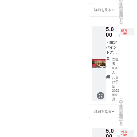
リ
（無記
タ
ー
名可）
ン
詳細を見る
を
今回の
選
択
キャン
す
る
プファ
5,0
イヤー
残り
のみの
00
166
円
限定デ
・限定
ザインT
パイン
シャツ
トグラ
バック
ス ・
にはナ
支援
ウェブ
チュラ
者：
サイト
ルルー
834
にお名
ツスタ
人
前を記
ジオの
お届
載（無
ロゴが
け予
記名
定：
大きく
2022
可）
入り、
年01
キャン
フロン
こ
月
プファ
の
トの左
リ
イヤー
タ
胸には
ー
限定 伊
ン
ビール
詳細を見る
を
豆のぬ
選
作りに
択
し釣り
す
欠かせ
る
さんコ
ない重
5,0
ラボの
要な
残り
00
CAMPa
192
マーク
円