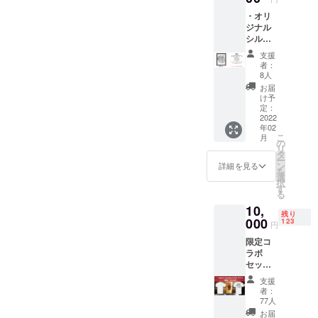
i HAZY
が入っ
・オリ
と
ていま
ジナル
Repubr
す。シ
シルク
ewのデ
ルクス
スク
ザイン
クリー
支援
リーン
が表と
ンTシャ
者：
ポス
裏に
8人
ツで手
ター ・
入った
摺りで
お届
ウェブ
コラボ
け予
１つ１
サイト
定：
パイン
つ仕上
にお名
2022
トグラ
げま
年02
前を記
ス！！
す！ ボ
こ
月
載（無
の
キャン
ディは
リ
記名
タ
プファ
United
ー
可）
ン
イヤー
詳細を見る
Athle ボ
を
キャン
選
限定
ディカ
択
プファ
す
ビール
ラーは
る
イヤー
の
ホワイ
10,
限定!
Sessio
ト 素
残り
B3サイ
000
123
nIPA
材は
円
ズ、シ
バー
コット
限定コ
ルクス
ジョン
ン100％
ラボ
クリー
になっ
を予定
セッ
ンポス
ている
してお
ト！ ・
ターを
ので、
りま
支援
伊豆の
手摺り
甲冑部
者：
す。 サ
ぬし釣
で作り
77人
分が
イズ S
りさん
ます。
ホップ
お届
身丈 70