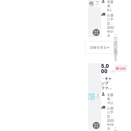
支援
営していま
入 ・サ
者：
ンクス
す。
8人
メッ
お届
セージ
け予
・弊社
定：
ウェブ
2022
年01
サイト
こ
月
にお名
の
リ
前を記
タ
ー
入 ※支
ン
詳細を見る
を
援時、
選
択
必ず備
す
る
考欄に
5,0
ご希望
残り85
のお名
00
円
前をご
・キャ
記入く
ンプ
ださ
ファイ
い。
ヤー限
支援
定デザ
者：
インＴ
15人
シャツ
お届
・ウェ
け予
ブサイ
定：
トにお
2022
年02
名前を
こ
月
記載
の