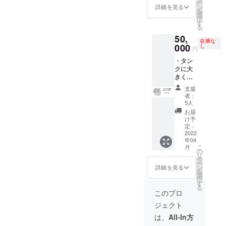
ー
までの
ビール
ン
詳細を見る
を
お楽し
を全国
選
択
み！！
流通し
す
る
・日程
ます！
50,
は新工
支援者
在庫な
場の施
様のご
000
し
円
工スケ
希望に
・タン
ジュー
沿って
クに大
ル決定
ビール
きくお
後、ご
を製造
名前を
支援者
いたし
支援
書きま
様に
ます。
者：
す！ ペ
メール
どんな
5人
ンネー
にてお
ビール
お届
ム
知らせ
が良い
け予
可！
いたし
か
定：
今後増
2022
ます。
フィー
年04
設予定
新工場
リン
こ
月
のテイ
住所 〒
グ、そ
の
リ
スティ
411-
こから
タ
ー
ング
0824 静
レシピ
ン
詳細を見る
を
ルーム
岡県三
を開
選
択
から見
島市長
発、ラ
す
る
える位
伏149
ベルを
このプロ
置に支
考案、
ジェクト
援者様
名前を
のお名
考案、
は、
All-In方
前を書
製品を