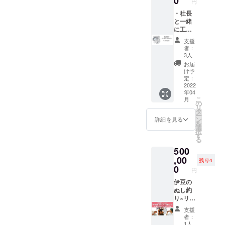
0
円
を入れ
ちゃい
たり、
・社長
ます！
ソフト
と一緒
ドリン
に工場
ク、氷
見学ツ
支援
等を入
アー ・
者：
れて、
新工場
3人
キャン
でビー
お届
プに
ルをテ
け予
持って
イス
定：
いこ
ティン
2022
年04
う！ 日
グ ・全
こ
月
常生活
ての質
の
リ
から、
問に答
タ
ー
アウト
えます
ン
詳細を見る
を
ドアで
・三島
選
択
も使い
駅まで
す
る
やすい
送迎し
500
592ml
ます ナ
たった1
チュラ
,00
残り4
秒で開
ルルー
0
円
閉でき
ツ代表
るスグ
の畑と
伊豆の
レモ
一緒に
ぬし釣
ノ！！
工場見
り×リパ
学をし
ブ
支援
ていた
リュー
者：
だくツ
でキャ
1人