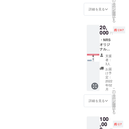
ナダ産
リ
の酒
Hoppy
タ
麦芽 ・
ー
屋、日
なビー
ン
詳細を見る
内容
を
家さん
ルをご
選
量
択
が作ら
堪能あ
す
500ml
る
れる三
れ 新工
・保存
20,
島豚の
場ナ
方法
残り97
スペア
000
チュラ
冷蔵5-
円
リブ2本
ルルー
10度 ・
・NRS
を真空
ツスタ
添加物
オリジ
パック
ジオで
表示
ナルグ
に！ 更
初めて
なし ・
ラウ
に伊豆
作った
アレル
支援
ラー
のぬし
ビール
者：
ギー表
（Revo
釣りコ
を缶に
3人
示 小
max）
ラボ
詰めて6
お届
麦
・ウェ
ビール
本提
け予
ブサイ
CAMPa
定：
供。
トにお
2022
i
年02
名前を
Sesson
こ
月
記載
Hazy 4
の
リ
（無記
缶をひ
タ
ー
名可）
とまと
ン
詳細を見る
を
ワン
めにし
選
択
タッチ
て提
す
る
で開け
供！
100
れる水
キャン
筒！
,00
プで大
残り7
ビール
活躍し