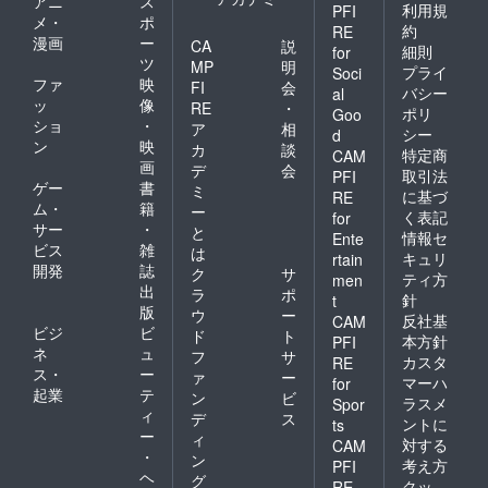
アニ
ス
利用規
PFI
メ・
ポ
約
RE
漫画
ー
CA
説
細則
for
ツ
MP
明
プライ
Soci
ファ
映
FI
会
バシー
al
ッ
像
RE
・
ポリ
Goo
ショ
・
ア
相
シー
d
ン
映
カ
談
特定商
CAM
画
デ
会
取引法
PFI
ゲー
書
ミ
に基づ
RE
ム・
籍
ー
く表記
for
サー
・
と
情報セ
Ente
ビス
雑
は
キュリ
rtain
開発
誌
ク
サ
ティ方
men
出
ラ
ポ
針
t
版
ウ
ー
反社基
CAM
ビジ
ビ
ド
ト
本方針
PFI
ネ
ュ
フ
サ
カスタ
RE
ス・
ー
ァ
ー
マーハ
for
起業
テ
ン
ビ
ラスメ
Spor
ィ
デ
ス
ントに
ts
ー
ィ
対する
CAM
・
ン
考え方
PFI
ヘ
グ
クッ
RE