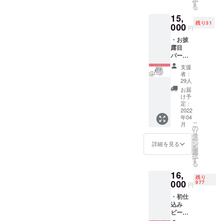
た
ewロゴ
す
る
CAMPa
をモ
15,
i HAZY
チーフ
残り31
を今回
000
にして
円
はクラ
おりま
・お披
ウド
す。
露目
ファン
パー
ディン
ティー
グよう
支援
参加
に
者：
券 １
Sessio
29人
人１枚
n（会議
お届
Natural
しなが
け予
Roots
ら飲め
定：
studio
2022
る）
年04
敷地内
バー
こ
月
にて、
ジョン
の
リ
完成
を限定
タ
ー
パー
で製
ン
詳細を見る
を
ティー
造！ 使
選
択
に参加
用して
す
る
できま
いるモ
16,
す！
ルト・
残り
ビール
000
ホップ
977
円
３時間
はその
・初仕
飲み放
まま
込み
題、敷
に。ア
ビール
地内に
ルコー
６缶
てフー