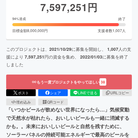
7,597,251
円
終了
94
%達成
目標金額
8,000,000
円
支援者数
1,007
人
このプロジェクトは、
2021/10/29
に募集を開始し、
1,007
人の支
援により
7,597,251
円の資金を集め、
2022/01/03
に募集を終了
しました
もう一度プロジェクトをやってほしい
38
ポスト
シェア
LINEで送る
URLコピー
埋め込み
QRコード
「いつかビールが飲めない世界になったら…」気候変動
で天然水が枯れたら、おいしいビールも一緒に消滅する
かも。。未来においしいビールと自然を残すために、
ソーラーパネルの持続可能エネルギーで最高のビールを