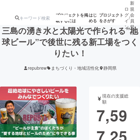
新
ロ
規
グ
会
プロジェクトを掲
はじ
プロジェクト
/
載するには
める
をさがす
イ
員
ン
登
三島の湧き水と太陽光で作られる”地
録
球ビール”で後世に残る新工場をつく
りたい！
人気のプロ
注目のリ
注目の新着プロ
募集終了が近いプ
もうすぐ公開
ジェクト
ターン
ジェクト
ロジェクト
されます
repubrew
まちづくり・地域活性化
静岡県
アート・写真
音楽
現在の支援総
テクノロジー・ガジェット
ゲーム・サ
額
7,59
映像・映画
書籍・雑誌
7,25
ビジネス・起業
チャレンジ