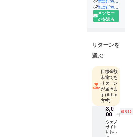
https://www.repubrew.com/
に、クラフ
https://www.instagram.com/repubrew/
トビール会
メッセー
社を静岡県
ジを送る
沼津市にて
スタートし
ました。 県
リターンを
内では珍し
い駅前（JR
選ぶ
沼津駅）に
ビール工場
目標金額
を作り、年
未達でも
間60種以上
リターン
のビールを
が届きま
リリースし
す
(All-in
ています。
方式)
出来立ての
3,0
残り42
ビールを店
00
円
内で飲んで
ウェブ
もらうこと
サイト
にお名
を中心に運
前を記