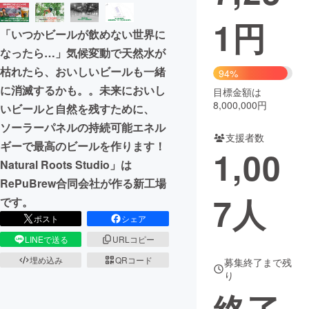
1
円
まちづくり・地域活性化
「いつかビールが飲めない世界に
なったら…」気候変動で天然水が
CAMPFIRE for Social Good
CAMPFIRE Creation
枯れたら、おいしいビールも一緒
94%
CAMPFIREふるさと納税
machi-ya
コミュニティ
に消滅するかも。。未来においし
目標金額は
8,000,000円
いビールと自然を残すために、
ソーラーパネルの持続可能エネル
支援者数
ギーで最高のビールを作ります！
1,00
Natural Roots Studio」は
RePuBrew合同会社が作る新工場
7
人
です。
ポスト
シェア
LINEで送る
URLコピー
埋め込み
QRコード
募集終了まで残
り