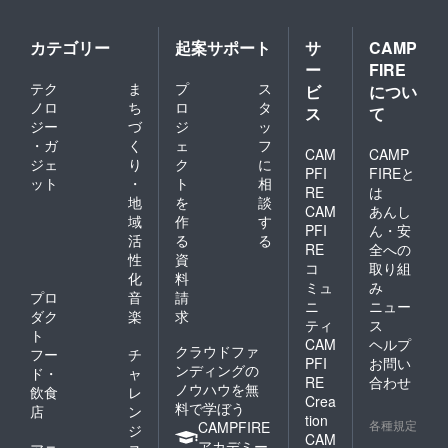
カテゴリー
起案サポート
サ
CAMP
ー
FIRE
テク
ま
プ
ス
ビ
につい
ノロ
ち
ロ
タ
ス
て
ジー
づ
ジ
ッ
・ガ
く
ェ
フ
CAM
CAMP
ジェ
り
ク
に
PFI
FIREと
ット
・
ト
相
RE
は
地
を
談
CAM
あんし
域
作
す
PFI
ん・安
活
る
る
RE
全への
性
資
コ
取り組
化
料
ミュ
み
プロ
音
請
ニ
ニュー
ダク
楽
求
ティ
ス
ト
CAM
ヘルプ
クラウドファ
フー
チ
PFI
お問い
ンディングの
ド・
ャ
RE
合わせ
ノウハウを無
飲食
レ
Crea
料で学ぼう
店
ン
tion
各種規定
CAMPFIRE
ジ
CAM
アカデミー