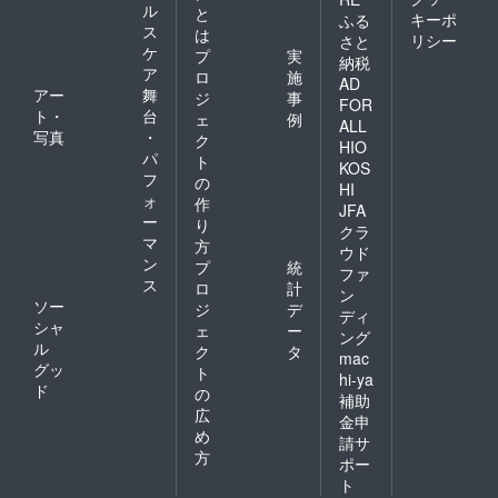
ル
と
キーポ
ふる
ス
は
リシー
さと
ケ
プ
実
納税
ア
ロ
施
AD
アー
舞
ジ
事
FOR
ト・
台
ェ
例
ALL
写真
・
ク
HIO
パ
ト
KOS
フ
の
HI
ォ
作
JFA
ー
り
クラ
マ
方
ウド
ン
プ
統
ファ
ス
ロ
計
ン
ソー
ジ
デ
ディ
シャ
ェ
ー
ング
ル
ク
タ
mac
グッ
ト
hi-ya
ド
の
補助
広
金申
め
請サ
方
ポー
ト