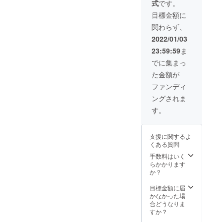
式
です。
きま
流通。
す。 会
一緒に
目標金額に
社名で
考えて
関わらず、
もOKで
仕込ん
す。 ※
じゃい
2022/01/03
支援
ます！
23:59:59
ま
時、必
製造
ず備考
後、24
でに集まっ
欄にご
缶（1
た金額が
希望の
ケー
お名前
ス）
ファンディ
をご記
ビール
ングされま
入くだ
を3回、
さい。
提供。
す。
支援に関するよ
くある質問
手数料はいく
らかかります
か？
目標金額に届
かなかった場
合どうなりま
すか？