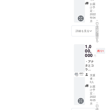
アーで
ン
お届
す！ テ
プ！！
け予
イス
送迎付
定：
ティン
き フー
2022
年04
グ有
ド・
こ
月
り、醸
ビール
の
リ
造など
付き！
タ
ー
全ての
新工場
ン
詳細を見る
を
疑問に
の敷地
選
択
たっぷ
内にて
す
る
りお答
Youtub
1,0
えしま
er伊豆
す！！
のぬし
00,
残り1
日程は
釣りさ
000
円
支援者
ん×リパ
様と相
ブ
・アナ
談の上
リュー
タとコ
決定い
のみん
ラ
たしま
なで支
ボ！！
支援
す。 新
援者様
・作っ
者：
工場住
をおも
たビー
0人
所 〒
てなし
ルを24
お届
411-
いたし
缶セッ
け予
0824 静
ます。
ト3回分
定：
岡県三
フー
（合計
2022
年05
島市長
ド、お
72本）
こ
月
伏149
酒など
提供 ・
の
リ
は当日
作った
タ