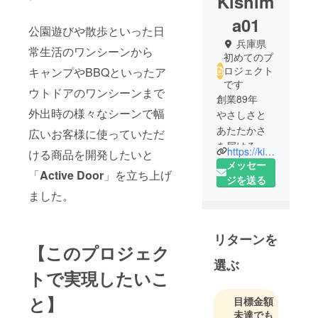
Kishim
a01
公園遊びや散歩といった日
兵庫県
常生活のワンシーンから
初めてのプ
ロジェクト
キャンプやBBQといったア
です
ウトドアのワンシーンまで
創業89年
外出時の様々なシーンで幅
やさしさと
あたたかさ
広いお客様に使っていただ
を届ける
https://kishima.com/
ける商品を開発したいと
メッセー
「
Active Door
」を立ち上げ
木島岩吉が
ジを送る
創始した
ました。
1932年当
時、あたた
リターンを
かな食事の
【このプロジェク
用意は大変
選ぶ
な時代でし
トで実現したいこ
た。
と】
目標金額
誰もが心豊
未達でも
かな食事の