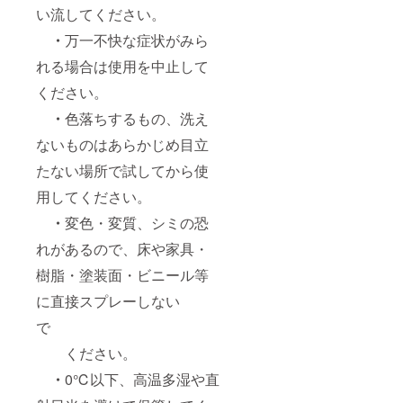
ル等に
い流してください。
直接ス
・
万一不快な症状がみら
プレー
しない
れる場合は使用を中止して
で
く
ください。
ださ
い。
・
色落ちするもの、洗え
・0℃
以下、
ないものはあらかじめ目立
高温多
たない場所で試してから使
湿や直
射日光
用してください。
を避け
て保管
・
変色・変質、シミの恐
してく
ださ
れがあるので、床や家具・
い。
樹脂・塗装面・ビニール等
に直接スプレーしない
で
ください。
・
0℃以下、高温多湿や直