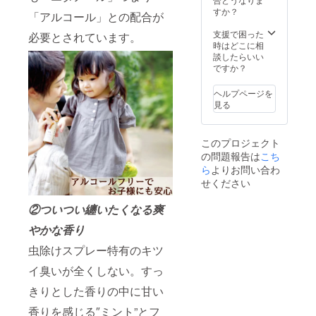
仕様】
すか？
「アルコール」との配合が
・製
品名：
支援で困った
必要とされています。
Active
時はどこに相
Door
談したらいい
OUTDO
ですか？
OR
SPRAY
ヘルプページを
・成
見る
分：
水・
PEG-60
このプロジェクト
水添ひ
の問題報告は
こち
まし
油・p-
ら
よりお問い合わ
メンタ
せください
ン-3.8-
ジオー
②ついつい纏いたくなる爽
ル・
DPG・
やかな香り
フェノ
キシエ
虫除けスプレー特有のキツ
タノー
ル・香
イ臭いが全くしない。すっ
料 ・
きりとした香りの中に甘い
内容
量：
香りを感じる″ミント”とフ
60ml