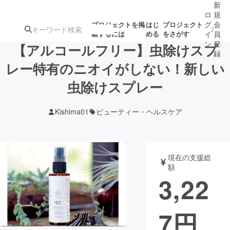
新
ロ
規
グ
会
プロジェクトを掲
はじ
プロジェクト
/
載するには
める
をさがす
イ
員
ン
登
【アルコールフリー】虫除けスプ
録
レー特有のニオイがしない！新しい
虫除けスプレー
人気のプロ
注目のリ
注目の新着プロ
募集終了が近いプ
もうすぐ公開
ジェクト
ターン
ジェクト
ロジェクト
されます
Kishima01
ビューティー・ヘルスケア
アート・写真
音楽
現在の支援総
テクノロジー・ガジェット
ゲーム・サ
額
3,22
映像・映画
書籍・雑誌
7
円
ビジネス・起業
チャレンジ