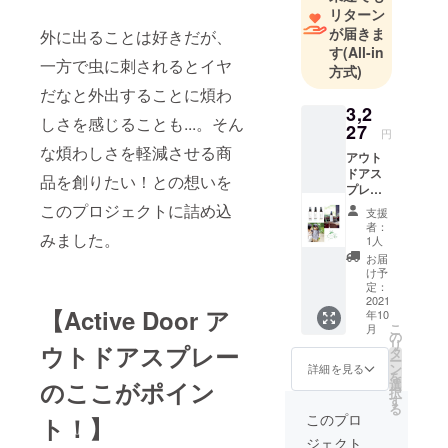
リターン
時間を過ご
が届きま
外に出ることは好きだが、
せるよう電
す
(All-in
一方で虫に刺されるとイヤ
熱器の製造
方式)
会社として
だなと外出することに煩わ
キシマを設
3,2
しさを感じることも...。そん
27
立しまし
円
な煩わしさを軽減させる商
た。
アウト
ドアス
木島岩吉は
品を創りたい！との想いを
プレー3
そんな日常
本（無
このプロジェクトに詰め込
支援
のひとこま
香料・
者：
ミン
みました。
を大切に思
1人
ト・シ
お届
い描きなが
トラ
け予
ら様々な電
ス）
定：
セッ
2021
気製品を開
【Active Door ア
年10
ト！ ア
こ
発したとい
月
ウトド
の
リ
ウトドアスプレー
アスプ
います。
タ
ー
レー3本
ン
詳細を見る
を
販売価
選
のここがポイン
択
キシマの製
格
す
る
3,234(
造は照明器
このプロ
ト！】
税込) ＋
具や雑貨へ
ジェクト
送料800