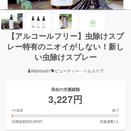
【アルコールフリー】虫除けスプ
レー特有のニオイがしない！新し
い虫除けスプレー
Kishima01
ビューティー・ヘルスケア
現在の支援総額
3,227
円
終了
1
%達成
目標金額
200,000
円
支援者数
1
人