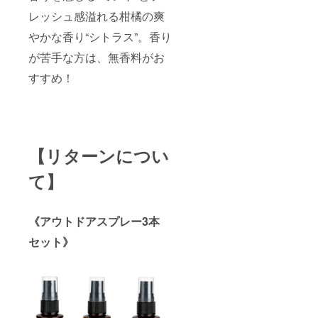
・タ
レッシュ感溢れる柑橘の爽
イ
プ：・
やかな香り“シトラス”。香り
無香
料・ミ
が苦手な方は、無香料がお
ント・
すすめ！
シトラ
ス ・
原産
国：日
本 【使
い方】
・衣
【リターンについ
類から
10cm程
て】
離し、
衣類に
まんべ
んなく
《アウトドアスプレー3本
スプ
レーし
セット》
てくだ
さい。
（1
人あた
り約14
回が目
安で