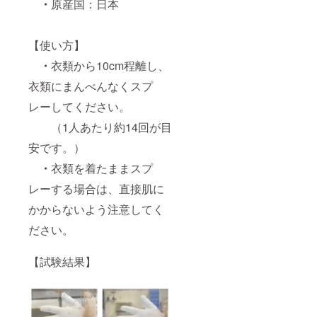
・
原産国：日本
使用し
ないで
くださ
い。
【使い方】
・皮
・
衣類から10cm程離し、
膚の弱
い方が
衣類にまんべんなくスプ
中身に
直接触
レーしてください。
れると
かぶれ
（1人あたり約14回が目
る恐れ
がある
安です。）
ので石
・
衣類を着たままスプ
鹸等で
よく洗
レーする場合は、直接肌に
い流し
てくだ
かからないよう注意してく
さい。
・万
ださい。
一不快
な症状
がみら
【試験結果】
れる場
合は使
用を中
止して
くださ