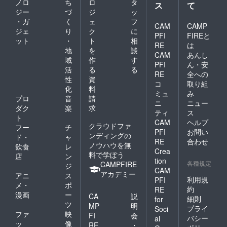
ノロ
ち
ロ
タ
ス
て
ジー
づ
ジ
ッ
・ガ
く
ェ
フ
CAM
CAMP
ジェ
り
ク
に
PFI
FIREと
ット
・
ト
相
RE
は
地
を
談
CAM
あんし
域
作
す
PFI
ん・安
活
る
る
RE
全への
性
資
コ
取り組
化
料
ミュ
み
プロ
音
請
ニ
ニュー
ダク
楽
求
ティ
ス
ト
CAM
ヘルプ
クラウドファ
フー
チ
PFI
お問い
ンディングの
ド・
ャ
RE
合わせ
ノウハウを無
飲食
レ
Crea
料で学ぼう
店
ン
tion
各種規定
CAMPFIRE
ジ
CAM
アカデミー
アニ
ス
利用規
PFI
メ・
ポ
約
RE
漫画
ー
CA
説
細則
for
ツ
MP
明
プライ
Soci
ファ
映
FI
会
バシー
al
ッ
像
RE
・