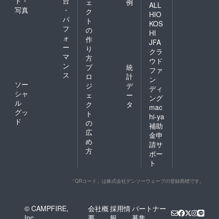
ト・
台
ェ
例
ALL
写真
・
ク
HIO
パ
ト
KOS
フ
の
HI
ォ
作
JFA
ー
り
クラ
マ
方
ウド
ン
プ
統
ファ
ス
ロ
計
ン
ソー
ジ
デ
ディ
シャ
ェ
ー
ング
ル
ク
タ
mac
グッ
ト
hi-ya
ド
の
補助
広
金申
め
請サ
方
ポー
ト
「QRコード」は株式会社デンソーウェーブの登録商標です。
© CAMPFIRE,
会社概
採用情
パートナー
Inc.
要
報
募集