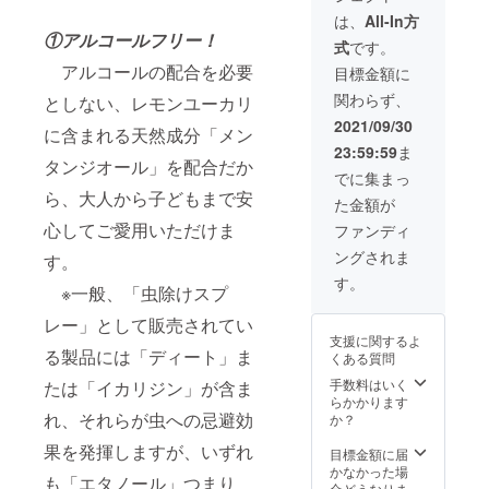
と変わって
円(税込)
は、
All-In方
合計
①アルコールフリー！
いきました
式
です。
4,034の
が、
20%OF
アルコールの配合を必要
目標金額に
F 【商
やさしさと
関わらず、
としない、レモンユーカリ
品内
あたたかさ
容】 ・
2021/09/30
に含まれる天然成分「メン
を届けたい
アウト
23:59:59
ま
ドアス
という木島
タンジオール」を配合だか
プレー
でに集まっ
岩吉の情熱
無香
ら、大人から子どもまで安
た金額が
は今もなお
料・・
・1本
心してご愛用いただけま
ファンディ
開発から製
・アウ
造、物流で
ングされま
トドア
す。
スプ
も店舗でも
す。
※一般、「虫除けスプ
レーミ
大切に受け
ン
レー」として販売されてい
継いでいま
ト・・
支援に関するよ
・1本
す。
る製品には「ディート」ま
くある質問
・アウ
トドア
手数料はいく
たは「イカリジン」が含ま
スプ
らかかります
レーシ
れ、それらが虫への忌避効
か？
トラ
果を発揮しますが、いずれ
ス・・
目標金額に届
・1本
かなかった場
も「エタノール」つまり
【製品
合どうなりま