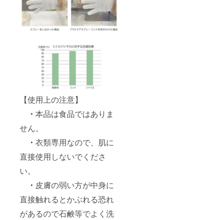
い。
・色
落ちす
るも
の、洗
えない
ものは
あらか
じめ目
立たな
い場所
で試し
【使用上の注意】
てから
使用し
・
本品は食品ではありま
てくだ
さい。
せん。
・変
色・変
・
衣類専用なので、肌に
質、シ
直接使用しないでくださ
ミの恐
れがあ
い。
るの
で、床
・
皮膚の弱い方が中身に
や家
具・樹
直接触れるとかぶれる恐れ
脂・塗
装面・
があるので石鹸等でよく洗
ビニー