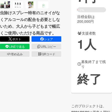
まちづくり・地域活性化
1%
虫除けスプレー特有のニオイがな
目標金額は
くアルコールの配合を必要としな
200,000円
CAMPFIRE for Social Good
CAMPFIRE Creation
いため、大人から子どもまで幅広
CAMPFIREふるさと納税
machi-ya
コミュニティ
くご使用いただける商品です。
支援者数
1
人
ポスト
シェア
LINEで送る
URLコピー
埋め込み
QRコード
募集終了まで残
り
終了
このプロジェクトは、