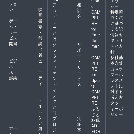
ポリ
Goo
ショ
・
ア
相
シー
d
ン
映
カ
談
特定商
CAM
画
デ
会
取引法
PFI
ゲー
書
ミ
に基づ
RE
ム・
籍
ー
く表記
for
サー
・
と
情報セ
Ente
ビス
雑
は
キュリ
rtain
開発
誌
ク
サ
ティ方
men
出
ラ
ポ
針
t
版
ウ
ー
反社基
CAM
ビジ
ビ
ド
ト
本方針
PFI
ネ
ュ
フ
サ
カスタ
RE
ス・
ー
ァ
ー
マーハ
for
起業
テ
ン
ビ
ラスメ
Spor
ィ
デ
ス
ントに
ts
ー
ィ
対する
CAM
・
ン
考え方
PFI
ヘ
グ
クッ
RE
ル
と
キーポ
ふる
ス
は
リシー
さと
ケ
プ
実
納税
ア
ロ
施
AD
アー
舞
ジ
事
FOR