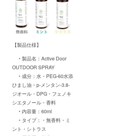
す。）
・衣
類を着
たまま
スプ
レーす
る場合
は、直
接肌に
【製品仕様】
かから
ないよ
う注意
・
製品名：Active Door
してく
OUTDOOR SPRAY
ださ
い。
・
成分：水・PEG-60水添
【使用
上の注
ひまし油・p-メンタン-3.8-
意】
・本
ジオール・DPG・フェノキ
品は食
品では
シエタノール・香料
ありま
・
内容量：60ml
せん。
・衣
・
タイプ：・無香料・ミ
類専用
なの
ント・シトラス
で、肌
に直接