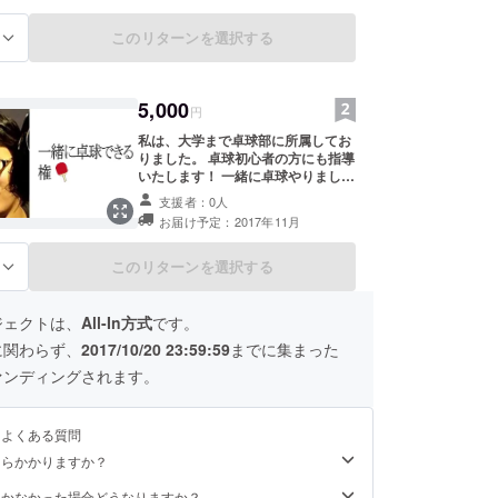
このリターンを選択する
る
5,000
円
私は、大学まで卓球部に所属してお
りました。 卓球初心者の方にも指導
いたします！ 一緒に卓球やりましょ
う！！
支援者：0人
お届け予定：2017年11月
このリターンを選択する
る
ジェクトは、
All-In方式
です。
に関わらず、
2017/10/20 23:59:59
までに集まった
ァンディングされます。
るよくある質問
くらかかりますか？
届かなかった場合どうなりますか？