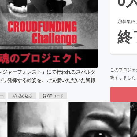
募集終
CAMPFIRE for Social Good
CAMPFIRE Creation
終
CAMPFIREふるさと納税
machi-ya
コミュニティ
このプロジェ
トプレジャーフォレスト」にて行われるスパルタ
終了しました
バリ発揮する雄姿を、ご支援いただいた皆様
ピー
埋め込み
QRコード