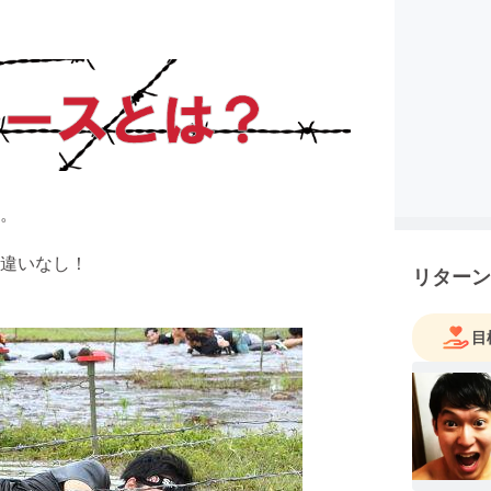
。
違いなし！
リターン
目