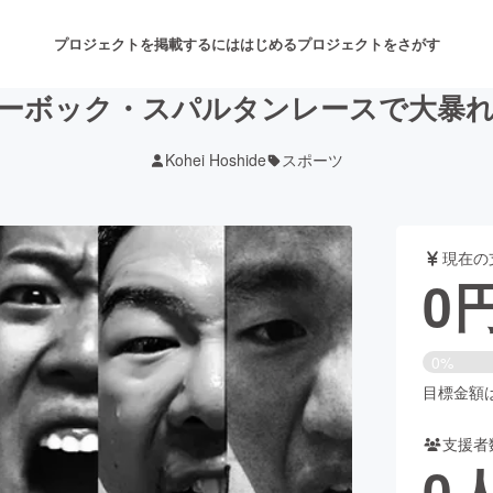
プロジェクトを掲載するには
はじめる
プロジェクトをさがす
ーボック・スパルタンレースで大暴
Kohei Hoshide
スポーツ
注目のリターン
注目の新着プロジェクト
募集終了が近いプロジェクト
も
現在の
音楽
舞台・パフォーマンス
0
ゲーム・サービス開発
フード・飲食店
0%
書籍・雑誌出版
アニメ・漫画
目標金額は1
支援者
チャレンジ
ビューティー・ヘルスケ
0