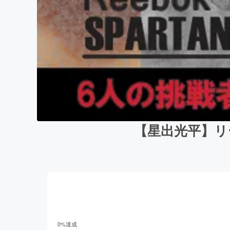
【星出光平】リ
0
%達成