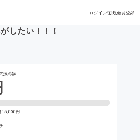
ログイン
/
新規会員登録
れがしたい！！！
うすぐ公開されます
支援総額
プロダクト
円
ファッション
スポーツ
5,000円
数
ア
ソーシャルグッド
人