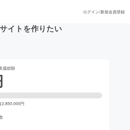
ログイン
/
新規会員登録
るサイトを作りたい
うすぐ公開されます
支援総額
プロダクト
円
ファッション
スポーツ
,850,000円
数
ア
ソーシャルグッド
人