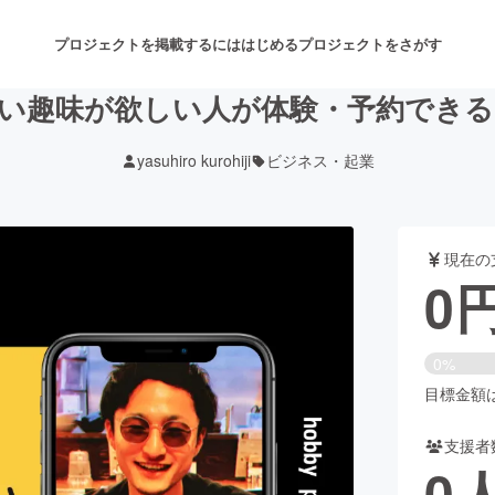
プロジェクトを掲載するには
はじめる
プロジェクトをさがす
い趣味が欲しい人が体験・予約でき
yasuhiro kurohiji
ビジネス・起業
注目のリターン
注目の新着プロジェクト
募集終了が近いプロジェクト
も
現在の
音楽
舞台・パフォーマンス
0
ゲーム・サービス開発
フード・飲食店
0%
書籍・雑誌出版
アニメ・漫画
目標金額は2
支援者
チャレンジ
ビューティー・ヘルスケ
0