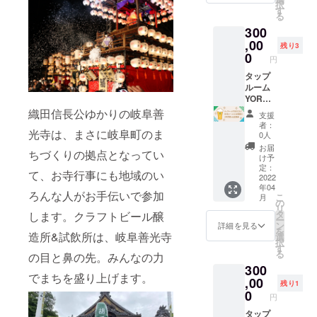
を発揮
択
です。
の場合
やあな
ただけ
す。
す
未定の
し、ド
る
製品仕
はプ
たの自
ます 麦
オープ
場合は
リンク
様 サイ
300
レート
宅で
芽を挽
ン日は
後日
漏れも
ズ：直
サイズ
す！！
くとこ
,00
webサ
メール
残り3
ありま
径 75／
を変更
！ ●
ろか
イト等
0
にてお
円
せん。
高さ
する場
オー
ら、
でお知
知らせ
さら
270(m
合があ
ナープ
マッシ
タップ
らせし
くださ
に、炭
m) 口
りま
レート
ング、
ルーム
ます。
い。
酸の内
径：
す）
お好き
煮込
YOROC
※岐阜麦
（全角
圧を逃
44(mm)
【大サ
な文字
み…
Aで岐阜
酒醸造
織田信長公ゆかりの岐阜善
の場合
支援
す仕組
重
イズ】
（お名
と、
ビール
のイベ
10文
者：
みを実
量：
光寺は、まさに岐阜町のま
(枠)縦
前、
ビール
の全種
ント出
字、半
0人
装した
349g カ
42mm×
ニック
の仕込
類を1年
店店舗
角の場
お届
革新的
ちづくりの拠点となってい
ラー：
横
ネー
みを全
間飲み
ではご
合20文
け予
な設計
ジュエ
297mm
ム、会
て一緒
放題
利用で
定：
字程度
て、お寺行事にも地域のい
思想で
リーブ
(文字)縦
社名な
に行っ
券
2022
きませ
まで）
作られ
ルー/ラ
年04
約
ど）を
ていた
１年
ん。 ※
ろんな人がお手伝いで参加
ていま
こ
月
イラッ
13mm×
A4サイ
だけま
間、
ご利用
の
す。ス
リ
クパー
横幅は
ズのプ
す ご自
タップ
可能な
タ
します。クラフトビール醸
パーク
ー
プル/
文字数
レート
身で仕
ルーム
期間
ン
詳細を見る
リング
を
ファイ
により
に順に
込んだ
YOROC
造所&試飲所は、岐阜善光寺
は、
選
ウォー
択
ヤー
変動 原
刻印し
ビール
Aで岐阜
2023年
す
ターな
る
の目と鼻の先。みんなの力
レッド/
則は支
て店内
を後日
ビール
3月31日
どの炭
ティ
300
援者の
に飾ら
瓶詰め
をお好
までで
酸飲
でまちを盛り上げます。
ファ
方のお
せてい
にして
きなだ
,00
す。
残り1
料、
ニーグ
名前を
ただき
お届
けお楽
0
円
ビール
リーン/
ローマ
ます。
け、自
しみい
を入れ
オニキ
字で記
（支援
分で仕
ただけ
タップ