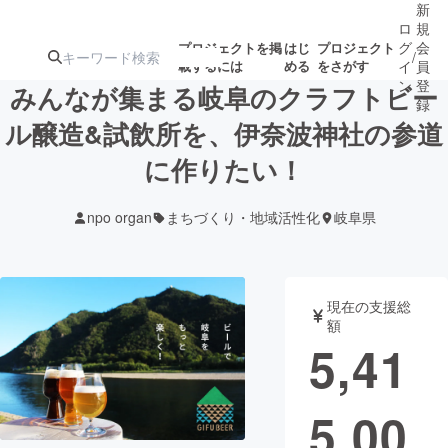
新
ロ
規
グ
会
プロジェクトを掲
はじ
プロジェクト
/
載するには
める
をさがす
イ
員
ン
登
みんなが集まる岐阜のクラフトビー
録
ル醸造&試飲所を、伊奈波神社の参道
に作りたい！
人気のプロ
注目のリ
注目の新着プロ
募集終了が近いプ
もうすぐ公開
ジェクト
ターン
ジェクト
ロジェクト
されます
npo organ
まちづくり・地域活性化
岐阜県
アート・写真
音楽
現在の支援総
テクノロジー・ガジェット
ゲーム・サ
額
5,41
映像・映画
書籍・雑誌
5,00
ビジネス・起業
チャレンジ