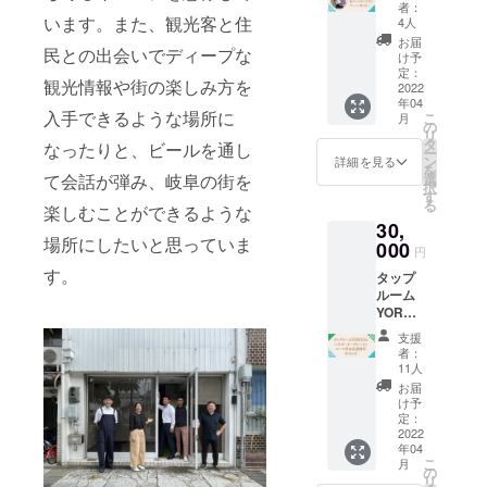
存して
プラン
かぶ鵜
お使い
提供を
者：
送付を
くださ
（サー
飼船 幻
います。また、観光客と住
いただ
4人
予定し
ご希望
い アレ
バー貸
想的な
けま
ていま
お届
の方は
民との出会いでディープな
ルギー
し出し
篝火の
す。 ご
け予
す ※賞
備考欄
表示：
付
中繰り
定：
自宅へ
味期限
に「早
観光情報や街の楽しみ方を
該当な
き）
2022
広げら
のお持
は充填
期送付
年04
し
お好
れる鵜
ち帰
日（発
希望」
入手できるような場所に
こ
月
きな岐
飼を間
の
り、ま
送直前
と記載
リ
阜ビー
近に見
タ
ち散歩
に瓶詰
なったりと、ビールを通し
をお願
ー
ルを10
ながら
ン
のおと
詳細を見る
めしま
いいた
を
リット
愉しむ
選
て会話が弾み、岐阜の街を
もにい
す）よ
しま
択
ル樽詰
時間 世
す
かがで
り２ヶ
す。本
る
めし
楽しむことができるような
界でも
しょう
月と
クラウ
30,
て、お
ここで
か。 商
なって
ドファ
場所にしたいと思っていま
渡しし
000
しか味
品お渡
おりま
円
ンディ
ます！
わえま
し時に
す ※瓶
ング終
す。
タップ
ビール
せ
お好き
ビール
了後、
ルーム
を注ぐ
ん！！
なビー
は
随時送
YOROC
のに必
ビール
ルを満
330ml
付いた
A一口
要な
は飲み
タンに
となっ
支援
しま
オー
サー
放題 お
してお
者：
ており
す。
ナープ
バーも
つま
11人
渡しし
ます ＜
（グロ
レート
合わせ
み、軽
ます。
お届
食品表
ウラー
にロー
てでお
食つき
け予
（もし
示＞ 名
満タン
マ字お
貸しい
定：
の予定
くは1杯
称：あ
１回券
名前刻
2022
たしま
です ＊
ご提供
ゆピー
を添付
年04
印 中
す（貸
開催日
券をお
原材料
します
こ
月
サイズ
し出し
の
程：令
渡しい
名：国
ので、
リ
タップ