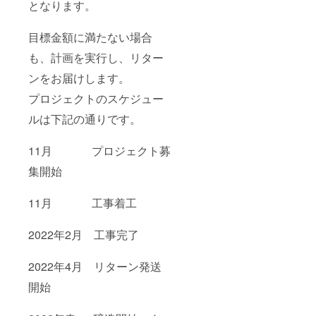
みを実
れるこ
となります。
231(m
鋼 胴
装した
ともあ
m) 口
部／ス
革新的
りませ
径：
テンレ
な設計
目標金額に満たない場合
ん。 36
44(mm)
ス鋼
思想で
時間の
重
（ポリ
も、計画を実行し、リター
作られ
保冷、
量：
エステ
ていま
18時間
272g カ
ル樹脂
ンをお届けします。
す。ス
の保温
ラー：
塗装）
パーク
が可能
マット
キャッ
プロジェクトのスケジュー
リング
です。
ホワイ
プ／ポ
ウォー
製品仕
ト/ベ
ルは下記の通りです。
リプロ
ターな
様 サイ
ビーピ
ピレン
どの炭
ズ：直
ンク/ス
酸飲
11月 プロジェクト募
径 75／
カイブ
パッ
料、
高さ
ルー/ソ
キン／
集開始
ビール
270(m
フトラ
シリコ
を入れ
m) 口
イム/オ
ン ※ボ
ても吹
径：
ニキス
トルカ
11月 工事着工
きこぼ
44(mm)
ブラッ
ラーは
れるこ
重
ク/レモ
ギャラ
ともあ
量：
ンイエ
クシー
2022年2月 工事完了
りませ
349g カ
ロー※
シル
ん。 36
ラー：
材
バーも
時間の
ジュエ
質：内
2022年4月 リターン発送
ござい
保冷、
リーブ
びん／
ます
18時間
ルー/ラ
開始
ステン
が、別
の保温
イラッ
レス
途費用
が可能
クパー
鋼 胴
がかか