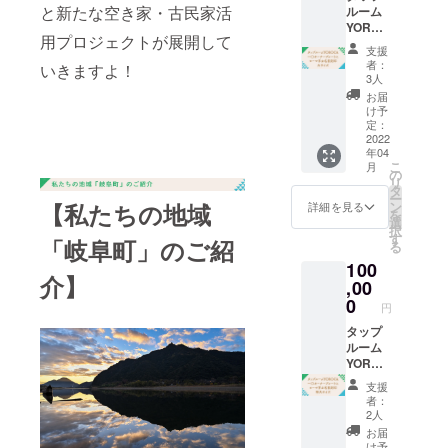
しめる
＊集合
了後、
法：直
て瞬時
と新たな空き家・古民家活
ルーム
ただけ
ム、会
ように
場所：
随時送
射日
にオー
YOROC
ます。
社名な
するの
岐阜市
付いた
用プロジェクトが展開して
光・高
プン、
A一口
定番モ
ど）を
も岐阜
湊町1-
支援
しま
温多湿
トリ
オー
ノから
A3サイ
麦酒醸
者：
2 岐阜
いきますよ！
す。
をお避
ガーを
ナープ
季節限
ズのプ
3人
造の
市鵜飼
（グロ
けくだ
引くと
レート
定のも
レート
ミッ
お届
観覧船
ウラー
さい ア
瞬時に
にロー
のま
に順に
け予
ション
事務所
満タン
レル
ロッ
マ字お
で、
定：
刻印し
で
前 現
１回券
ギー：
ク。
名前刻
2022
１ヶ月
て店内
す！！
地集合
を添付
ピー
キャッ
年04
印 大
間岐阜
に飾ら
※サー
（恐縮
します
こ
ナッ
月
プは、
サイズ
ビール
の
せてい
バー数
ですが
ので、
リ
ツ・大
二重密
タップ
を心ゆ
タ
ただき
に限り
集合場
オープ
ー
豆 熱
閉構造
ルーム
くまで
【私たちの地域
ン
ます。
詳細を見る
があり
所まで
ン以
を
量：
で、抜
に飾ら
お楽し
選
（支援
ますの
の交通
降、取
択
466kcal
群の保
れる
みくだ
す
者多数
で、予
「岐阜町」のご紹
費はご
りにい
る
/100g
温・保
オー
さいま
の場合
約はお
自身で
らして
名称：
冷効果
100
ナープ
せ。 ※
はプ
早めに
ご負担
くださ
介】
アメリ
を発揮
レート
,00
本券
レート
お願い
くださ
い） ※※
カン
し、ド
にお名
は、
0
サイズ
いたし
い） ＊
円
ロゴは
ペール
リンク
前を刻
タップ
を変更
ます ※
定員：
レー
エール
漏れも
み込み
タップ
ルーム
する場
サー
25名 ※
ザー印
原材料
ありま
ます
ルーム
YOROC
合があ
バーは
日程の
刷でシ
名：大
せん。
タップ
YOROC
Aオープ
りま
後日ご
延期な
ルバー
麦麦芽
さら
ルーム
A一口
ン日の
す）
返却く
どで開
支援
一色に
（ドイ
に、炭
YOROC
オー
みご利
【中サ
ださ
者：
催日に
なりま
ツ、カ
酸の内
Aの続く
ナープ
用でき
イズ】
2人
い。 ※
ご参加
す 片手
ナ
圧を逃
限り、
レート
ます。
(枠)縦
お渡し
お届
いただ
で簡単
ダ）、
す仕組
永遠の
にロー
※利用可
42mm×
け予