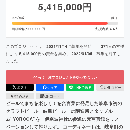
5,415,000
円
終了
90
%達成
目標金額
6,000,000
円
支援者数
374
人
このプロジェクトは、
2021/11/14
に募集を開始し、
374
人の支援
により
5,415,000
円の資金を集め、
2022/01/05
に募集を終了し
ました
もう一度プロジェクトをやってほしい
ポスト
シェア
LINEで送る
URLコピー
埋め込み
QRコード
ビールでまちを楽しく！を合言葉に発足した岐阜市初の
クラフトビール「岐阜ビール」の醸造所とタップルー
ム"YOROCA"を、伊奈波神社の参道の元写真館をリノ
ベーションして作ります。 コーディネートは、岐阜町の