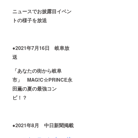
ので、
ユニー
瞬時に
作られ
オープ
クな
ロッ
ていま
ン以
ニュースでお披露目イベン
キャッ
ク。
す。ス
降、取
プ。３
キャッ
パーク
トの様子を放送
りにい
つのボ
プは、
リング
らして
タンを
二重密
ウォー
くださ
同時に
閉構造
ターな
い） ※※
プッ
で、抜
どの炭
ロゴは
シュし
群の保
酸飲
レー
て瞬時
温・保
料、
●2021年7月16日 岐阜放
ザー印
にオー
冷効果
ビール
刷でシ
プン、
を発揮
送
を入れ
ルバー
トリ
し、ド
ても吹
一色に
ガーを
リンク
きこぼ
なりま
「あなたの街から岐阜
引くと
漏れも
れるこ
す 片手
瞬時に
ありま
ともあ
市」 MAG!C☆PRINCE永
で簡単
ロッ
せん。
りませ
に開閉
ク。
さら
ん。 36
田薫の夏の最強コン
できる
キャッ
に、炭
時間の
ユニー
プは、
酸の内
保冷、
ビ！？
クな
二重密
圧を逃
18時間
キャッ
閉構造
す仕組
の保温
プ。３
で、抜
みを実
が可能
つのボ
群の保
装した
です。
タンを
温・保
革新的
製品仕
同時に
冷効果
●2021年8月 中日新聞掲載
な設計
様 サイ
プッ
を発揮
思想で
ズ：直
シュし
し、ド
作られ
径 67／