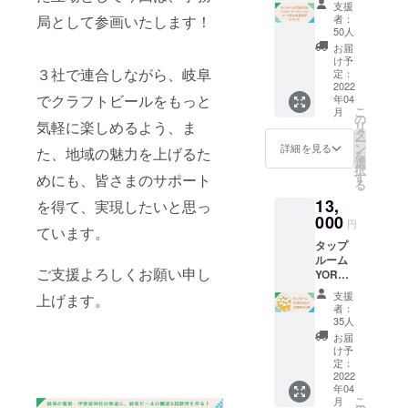
本づつ
YOROC
支援
オー
心をこ
Aは、週
局として参画いたします！
者：
ナープ
めてお
末を中
50人
レート
届けい
心とし
お届
にロー
たしま
てオー
け予
３社で連合しながら、岐阜
マ字お
す おつ
定：
プンの
名前刻
2022
まみに
予定で
でクラフトビールをもっと
年04
印 小
は大人
す。
こ
月
サイズ
気あゆ
の
オープ
気軽に楽しめるよう、ま
リ
タップ
ピーを
タ
ン日は
ー
ルーム
一袋詰
ン
webサ
詳細を見る
た、地域の魅力を上げるた
を
に飾ら
め合わ
選
イト等
択
れる
せ 岐阜
す
めにも、皆さまのサポート
でお知
る
オー
のクラ
らせし
13,
ナープ
を得て、実現したいと思っ
フト
ます。
レート
000
ビール
※ご利用
円
ています。
にお名
を香ば
可能な
タップ
前を刻
しいあ
期間
ルーム
み込み
ゆビー
は、
ご支援よろしくお願い申し
YOROC
ます
と共に
2023年
Aで10
タップ
お楽し
3月31日
支援
上げます。
杯飲め
ルーム
みくだ
までで
者：
る券
YOROC
さい！
35人
す。
タップ
Aの続く
※ビール
お届
ルーム
限り、
の種類
け予
YOROC
永遠の
定：
につい
Aでお好
2022
常連様
ては定
年04
きなク
です ●
番3種
こ
月
ラフト
オー