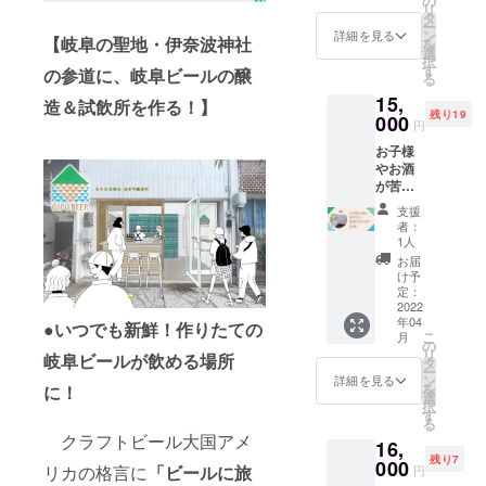
の
（アメ
リ
ビール
ナープ
タ
リカン
ー
を10杯
レート
ン
ペール
詳細を見る
【岐阜の聖地・伊奈波神社
を
（1パイ
お好き
選
エー
択
ント 約
な文字
す
ル、
の参道に、岐阜ビールの醸
る
560ml
（お名
WIPA、
15,
を10
前、
造＆試飲所を作る！】
ベル
残り19
杯）お
000
ニック
ジャン
円
楽しみ
ネー
ホワイ
お子様
いただ
ム、会
ト）と
やお酒
けます
社名な
季節の
が苦手
醸造所
ど）を
ビール1
な方
の造り
A3サイ
種類の
支援
へ 長
たての
ズのプ
提供を
者：
良川サ
ビール
レート
1人
予定し
イダー
をゆっ
に順に
ていま
お届
24本お
くりと
刻印し
け予
す ※賞
届
味わっ
定：
て店内
味期限
け
2022
てくだ
に飾ら
は充填
年04
お酒
●いつでも新鮮！作りたての
さいま
せてい
日（発
こ
月
を飲め
せ グ
の
ただき
送直前
リ
岐阜ビールが飲める場所
ない方
ループ
タ
ます。
に瓶詰
ー
もご支
でのお
ン
（支援
詳細を見る
めしま
を
に！
援お願
越し
選
者多数
す）よ
択
いいた
も、プ
す
の場合
り２ヶ
る
しま
レゼン
はプ
月と
クラフトビール大国アメ
16,
す！ 岐
トにも
レート
なって
残り7
阜市の
000
ピッタ
サイズ
リカの格言に
「ビールに旅
おりま
円
金華山
リ！！
を変更