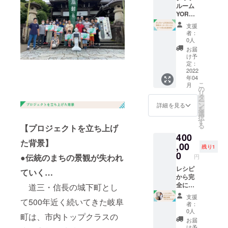
ても吹
スブ
載させ
者多数
込んだ
ます。
ルーム
きこぼ
ラック/
ていた
の場合
ビール
定番モ
YOROC
れるこ
マット
だきま
はプ
は一味
ノはも
A特別
支援
ともあ
ホワイ
す。 そ
レート
違いま
ちろん
オー
者：
りませ
ト/ライ
の他の
サイズ
す！
季節に
ナープ
0人
ん。 36
トブ
文字を
を変更
ビール
合わせ
レート
お届
時間の
ルー/
ご希望
する場
を作っ
た限定
にロー
け予
保冷、
ピーチ
の方
合があ
た後
のもの
マ字お
定：
18時間
ピンク/
は、備
りま
は、
まで、1
名前刻
2022
の保温
レモン
年04
考欄に
す） 原
タップ
年間岐
印 特別
が可能
こ
月
イエ
ご記入
則は支
ルーム
阜ビー
なオー
の
です。
リ
ロー
いただ
援者の
で乾杯
ルを堪
ナープ
タ
製品仕
ー
材
くか、
方のお
しま
能くだ
レート
ン
詳細を見る
様 サイ
を
質：内
未定の
名前を
しょ
さいま
にお名
選
ズ：直
択
びん／
場合は
ローマ
う！！
せ。 限
前を刻
す
径 87／
る
【プロジェクトを立ち上げ
ステン
後日
字で記
※ビール
定3名
み込み
高さ
レス
400
メール
載させ
のレシ
様、正
ます！
300(m
た背景】
鋼 胴
にてお
ていた
ピは定
にオー
タップ
,00
残り1
m) 口
部／ス
知らせ
だきま
番のも
ナー気
ルーム
0
●伝統のまちの景観が失われ
円
径：
テンレ
くださ
す。 そ
のに限
分で
YOROC
44(mm)
ス鋼
い。
の他の
りま
す！ ※
Aは、あ
レシピ
ていく…
重
（ポリ
（全角
文字を
す。オ
本券
なたそ
から完
量：
エステ
の場合
ご希望
リジナ
は、
のもの
全にオ
道三・信長の城下町とし
482g カ
ル樹脂
10文
の方
ルのも
タップ
かもし
リジナ
支援
ラー：
塗装※）
て500年近く続いてきた岐阜
字、半
は、備
のをご
ルーム
れませ
ルビー
者：
レモン
キャッ
角の場
考欄に
希望の
YOROC
ん！！
ル醸造
0人
イエ
町は、市内トップクラスの
プ／ポ
合20文
ご記入
方は別
A営業日
！ ●金
体験
お届
ロー/オ
リプロ
字程度
いただ
プラン
のみご
属製特
（全
け予