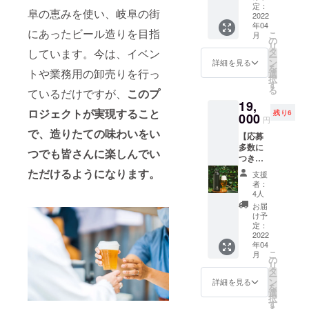
（大豆
ます
BEER
定：
ルーム
文字を
阜の恵みを使い、岐阜の街
を含
（送料
2022
』のロ
YOROC
ご希望
む）、
年04
込
ゴ※を入
Aではお
にあったビール造りを目指
の方
鹿児島
こ
月
み）
れてお
の
酒を飲
は、備
県産粗
リ
こ
届け。
タ
しています。今は、イベン
めない
考欄に
糖 内容
ー
のクラ
このク
ン
方も楽
詳細を見る
ご記入
量：
を
ウド
トや業務用の卸売りを行っ
ラウド
選
しんで
いただ
100g 賞
択
ファン
ファン
す
いただ
くか、
味期
る
ているだけですが、
このプ
ディン
ディン
けるよ
未定の
限：製
19,
グとイ
グ限定
うにし
場合は
造日よ
ロジェクトが実現すること
残り6
ベント
000
のアイ
ま
円
後日
り120日
限定の
テムで
す！！
で、造りたての味わいをい
メール
保存方
【応募
瓶ビー
す。
名称：
にてお
法：直
多数に
ルを4種
ビール
炭酸飲
つでも皆さんに楽しんでい
知らせ
射日
つき急
類、各2
のお持
料 原材
くださ
光・高
きょ追
本づつ
ただけるようになります。
ち帰り
料名：
支援
い。
温多湿
加いた
心をこ
にもお
グラ
者：
（全角
をお避
しまし
めてお
使いい
4人
ニュー
の場合
けくだ
た！】
届けい
ただけ
糖/クエ
お届
10文
さい ア
オリジ
たしま
ます。
け予
ン酸、
字、半
レル
ナルグ
す おつ
定：
ご自宅
リンゴ
角の場
ギー：
ロウ
2022
まみに
へのお
酸、香
合20文
ピー
年04
ラー
は大人
持ち帰
料 内容
字程度
こ
ナッ
月
950ml
気あゆ
の
り、ま
量：
まで）
リ
ツ・大
（32oz
ピーを
タ
ち散歩
250ml
ー
豆 熱
）＋お
二袋詰
ン
のおと
詳細を見る
賞味期
を
量：
渡し時
め合わ
選
もにい
限：
択
466kcal
に1杯
せ 岐阜
す
かがで
キャッ