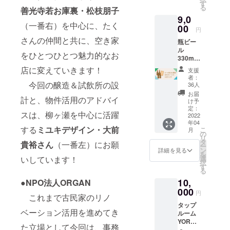
（1パイ
YOROC
す
る
善光寺若お庫裏・松枝朋子
ント 約
Aは、週
9,0
560ml
末を中
（一番右）を中心に、たく
を3杯）
00
心とし
円
お楽し
てオー
さんの仲間と共に、空き家
瓶ビー
みいた
プンの
ル
だけま
予定で
をひとつひとつ魅力的なお
330ml 4
す 醸造
す。
本（4種
所の造
オープ
店に変えていきます！
支援
類）&あ
りたて
ン日は
者：
ゆピー1
今回の醸造＆試飲所の設
のビー
webサ
36人
つをお
ルを
イト等
お届
計と、物件活用のアドバイ
送りし
ゆっく
でお知
け予
ます
りと味
定：
らせし
スは、柳ヶ瀬を中心に活躍
（送料
2022
わって
ます。
年04
込
くださ
※ご利用
する
ミユキデザイン・大前
こ
月
み）
いませ
の
可能な
リ
こ
グルー
タ
期間
貴裕さん
（一番左）にお願
ー
のクラ
プでの
ン
は、
詳細を見る
を
ウド
お越し
いしています！
選
2023年
択
ファン
もお待
す
3月31日
る
ディン
ちして
までで
10,
●NPO法人ORGAN
グとイ
いま
す。
ベント
000
す！！
円
これまで古民家のリノ
限定の
※開店後
タップ
瓶ビー
のタッ
ベーション活用を進めてき
ルーム
ルを4種
プルー
YOROC
類、各1
ム
た立場として今回は、事務
A一口