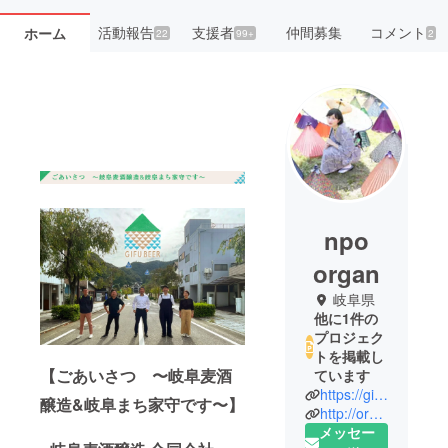
活動報告
支援者
仲間募集
コメント
ホーム
22
99+
2
npo
organ
岐阜県
他に1件の
プロジェク
トを掲載し
【ごあいさつ 〜岐阜麦酒
ています
https://gifubeer.com/
醸造&岐阜まち家守です〜】
http://organ.jp/
メッセー