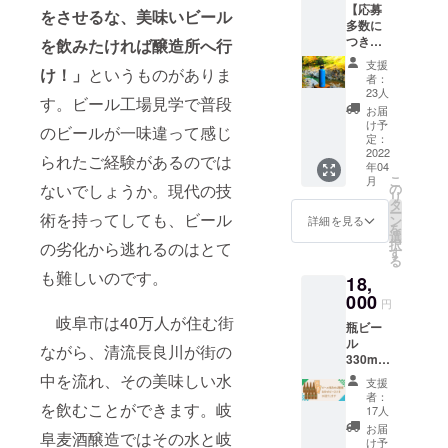
す ※瓶
【応募
の麓に
！ ※開
をさせるな、美味いビール
する場
ビール
多数に
造られ
店後の
合があ
は
つき急
を飲みたければ醸造所へ行
た鏡岩
タップ
りま
330ml
きょ追
水源地
ルーム
す）
となっ
支援
け！」
というものがありま
加いた
で汲み
YOROC
【小サ
者：
ており
しまし
上げた
Aは、週
23人
イズ】
ます ＜
す。ビール工場見学で普段
た！】
伏流水
末を中
(枠)縦
お届
食品表
オリジ
を使用
心とし
け予
42mm×
示＞ 名
のビールが一味違って感じ
ナルグ
した長
定：
てオー
横
称：あ
ロウ
2022
良川サ
プンの
られたご経験があるのでは
99mm
ゆピー
年04
ラー 約
イダー
予定で
(文字)縦
原材料
こ
月
600ml
です ほ
ないでしょうか。現代の技
の
す。
約
名：国
リ
（20oz
どよい
タ
オープ
6mm×
産もち
ー
術を持ってしても、ビール
）＋初
シュワ
ン
ン日は
詳細を見る
横幅は
米、
を
回お渡
シュワ
選
webサ
文字数
ピー
択
の劣化から逃れるのはとて
し時に1
感と、
す
イト等
により
ナッツ
る
杯ビー
グラ
でお知
変動 原
（有機
も難しいのです。
18,
ルを詰
ニュー
らせし
則は支
落花
めてご
000
糖だけ
ます。
援者の
円
生、植
提
で甘み
※ご利用
方のお
岐阜市は40万人が住む街
物油
瓶ビー
供
をつけ
可能な
名前を
脂、食
ル
真空断
る昔な
ながら、清流長良川が街の
期間
ローマ
塩）、
330ml 8
熱のグ
がらの
は、
字で記
小麦フ
本（4種
ロウ
中を流れ、その美味しい水
製法に
2023年
載させ
支援
リー国
類）&あ
ラー
こだ
3月31日
者：
ていた
産丸大
を飲むことができます。岐
ゆピー2
Revom
わって
17人
までで
だきま
豆たま
つをお
ax2に
います
す。
お届
す。 そ
り醤油
阜麦酒醸造ではその水と岐
送りし
『GIFU
タップ
け予
の他の