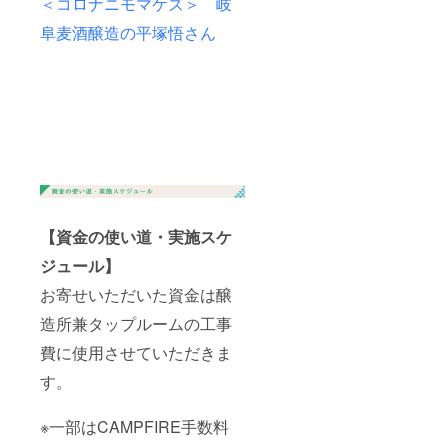
＜コロナニモマケズ＞ 岐
て瞬時
リンク
ていま
高さ
にオー
漏れも
す。ス
231(m
阜麦酒醸造の平塚悟さん
プン、
ありま
パーク
m) 口
トリ
せん。
リング
径：
ガーを
さら
ウォー
44(mm)
引くと
に、炭
ターな
重
瞬時に
酸の内
どの炭
量：
ロッ
圧を逃
酸飲
272g カ
ク。
す仕組
料、
ラー：
キャッ
みを実
ビール
マット
プは、
装した
を入れ
ホワイ
二重密
革新的
ても吹
ト/ベ
閉構造
な設計
きこぼ
ビーピ
で、抜
思想で
れるこ
ンク/ス
群の保
作られ
ともあ
カイブ
【資金の使い道・実施スケ
温・保
ていま
りませ
ルー/ソ
冷効果
す。ス
ん。 36
ジュール】
フトラ
を発揮
パーク
時間の
イム/オ
し、ド
リング
お寄せいただいた資金は醸
保冷、
ニキス
リンク
ウォー
18時間
ブラッ
造所兼タップルームの工事
漏れも
ターな
の保温
ク/レモ
ありま
どの炭
が可能
ンイエ
費に使用させていただきま
せん。
酸飲
です。
ロー※
さら
料、
製品仕
材
す。
に、炭
ビール
様 サイ
質：内
酸の内
を入れ
ズ：直
びん／
圧を逃
ても吹
径 67／
ステン
※一部はCAMPFIRE手数料
す仕組
きこぼ
高さ
レス