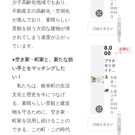
少子高齢化地域でもあり、
ニキス
ピレ
まで）
くか、
をぜひ
利用で
別オー
量 約
定：
ブラッ
ン、
未定の
お申し
きま
ナープ
100ℓを
2022
不動産主の高齢化・空洞化
ク/ジュ
パッキ
年04
場合は
込みく
す。 ※
レート
瓶でお
エリー
こ
月
ン／シ
後日
ださ
利用可
お好き
届
が進んでおり、素晴らしい
の
ブルー/
リ
リコン
メール
い。 ※
能な1年
な文字
け）
タ
ティ
ー
※ボトル
景観を担う大切な建物が壊
にてお
醸造体
間と
（お名
ク
ン
詳細を見る
ファ
を
カラー
知らせ
験の所
は、初
前、
ラフト
選
ニーグ
択
されてしまう速度が上がっ
はギャ
くださ
要時間
めて利
ニック
ビール
す
リーン/
る
ラク
い。
は7時間
用した
ネー
の醸造
ています。
ライ
シーシ
8,0
（全角
程度、
日より
ム、会
体験を
在庫な
ラック
ルバー
の場合
朝9時ご
365日間
社名な
お好き
00
し
円
パープ
もござ
10文
ろ開
の間の
ど）を
なレシ
●空き家・町家と、新たな担
ル/ファ
います
ブラタ
字、半
始、16
日（週
スペ
ピでお
イヤー
が、別
モリガ
角の場
時ごろ
末を中
シャル
楽しみ
い手とをマッチングした
レッド
途費用
イド富
合20文
終了予
心とし
なプ
いただ
材
がかか
樫先生
字程度
定と
た計70
レート
けます
い！
支援
質：内
るた
と伊奈
まで）
なって
日〜100
に刻印
お客様
者：
びん／
私たちは、岐阜町の生活
め、お
波界隈
いま
日程
して店
のアイ
10人
ステン
選びい
まちあ
す。開
度）と
内に飾
デアで
お届
レス
文化と歴史を今につなげ
ただけ
るき&乾
始時間
なりま
らせて
ビール
け予
鋼 胴
ません
杯プラ
や終了
す。 ※
いただ
レシピ
定：
る、素晴らしい景観と建造
部／ス
※以前の
ン
2022
時間は
開店後
きま
を考え
テンレ
年04
プラン
ブラ
変更可
のタッ
す。 原
るとこ
物を守るために、空き家・
こ
ス鋼
月
に比べ
タモリ
能。途
プルー
則は支
ろか
の
リ
（ポリ
プラス
にもご
中まで
ム
援者の
ら、仕
タ
町家を活用し続けることの
ー
エステ
1000円
出演の
の参加
YOROC
方のお
込みま
ン
詳細を見る
を
ル樹脂
となっ
富樫 幸
できる、この町・この時代
も可能
Aは、週
名前を
で全て
選
択
塗装）
ており
一 教授
です。
末を中
ローマ
一緒に
す