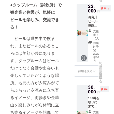
る
/100g
ビール
のクラ
しょう
プに記
●タップルーム（試飲所）で
名称：
22,
を詰め
フト
か。 商
載 保存
アメリ
残り15
てご提
000
ビール
品お渡
方法：
円
観光客と住民が、気軽に
カン
供
を香ば
し時に
高温、
ペール
長良川
しいあ
お好き
ビールを楽しみ、交流でき
直射日
エール
ビール
真空断
ゆビー
なビー
光を避
原材料
鵜飼
熱のグ
と共に
る！
ルを満
けて保
名：大
船 呑
ロウ
お楽し
タンに
存 アレ
支援
麦麦芽
み放題
ラー
みくだ
してお
者：
ル
（ドイ
イベン
ビールは世界中で飲ま
Revom
さい！
10人
渡しし
ギー：
ツ、カ
トプラ
ax2に
※ビール
ます。
お届
表示な
ナ
れ、またビールのあるとこ
ン
『GIFU
の種類
け予
（もし
し 熱
ダ）、
長良川
BEER
定：
につい
くは1杯
量：
ろには笑顔が共にありま
ホッ
の鵜飼
2022
』のロ
ては定
ご提供
34kcal/
プ、寒
年06
船を借
ゴ※を入
番3種
券をお
100ml
す。タップルームはビール
こ
月
天／ク
り切っ
れてお
の
（アメ
渡しい
リ
エン酸
て、岐
届け。
タ
リカン
だけでなく会話や出会いも
たしま
ー
内容
阜ビー
このク
ン
ペール
詳細を見る
す） ※
を
量：
ルの飲
ラウド
楽しんでいただくような場
選
エー
原則
択
330ml
み放題
ファン
す
ル、
2022年
る
賞味期
所。地元の方が夕涼みがて
イベン
ディン
WIPA、
春の
限：製
30,
トを開
グ限定
ベル
オープ
らふらっと夕涼みに立ち寄
造日よ
残り6
催しま
000
のアイ
ジャン
ン以降
円
り２ヶ
す 清流
テムで
ホワイ
手渡し
るイメージ、街歩きや金華
月 保存
10ℓ樽を
長良川
す ビー
ト）と
を想定
方法：
取りに
に風を
ルのお
季節の
してい
山を楽しみながら休憩に立
10℃以
来てい
感じな
持ち帰
ビール1
ます。
下で保
ただく
がら浮
りにも
ち寄るイメージを想像して
種類の
早期の
支援