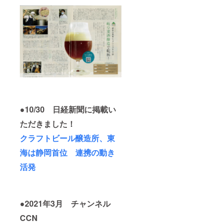
早期の
しま
くださ
引くと
送付を
す。
い） ※
瞬時に
ご希望
（グロ
ロゴは
ロッ
の方は
ウラー
レー
ク。
備考欄
満タン
ザー印
キャッ
に「早
１回券
刷でシ
プは、
期送付
を添付
ルバー
二重密
希望」
します
一色に
閉構造
と記載
ので、
なりま
で、抜
をお願
オープ
す 片手
群の保
いいた
ン以
で簡単
温・保
しま
降、取
に開閉
冷効果
す。本
りにい
できる
を発揮
クラウ
らして
ユニー
し、ド
●10/30 日経新聞に掲載い
ドファ
くださ
クな
リンク
ンディ
い） ※
キャッ
ただきました！
漏れも
ング終
ロゴ
プ。３
ありま
了後、
マーク
クラフトビール醸造所、東
つのボ
せん。
随時送
はレー
タンを
さら
海は静岡首位 連携の動き
付いた
ザー印
同時に
に、炭
しま
刷でシ
プッ
酸の内
活発
す。
ルバー
シュし
圧を逃
（グロ
一色に
て瞬時
す仕組
ウラー
なりま
にオー
みを実
満タン
す 片手
プン、
装した
１回券
で簡単
トリ
革新的
●2021年3月 チャンネル
を添付
に開閉
ガーを
な設計
します
できる
CCN
引くと
思想で