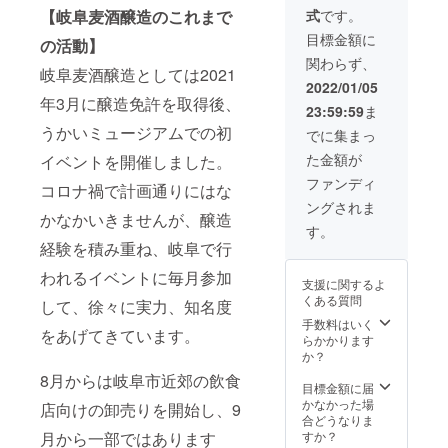
『GIFU
ます。
なビー
に「早
いただ
の所要
【岐阜麦酒醸造のこれまで
式
です。
BEER
ご自宅
ルを満
期送付
けない
時間は7
』のロ
へのお
タンに
目標金額に
希望」
場合
の活動】
時間程
ゴ※を入
持ち帰
してお
と記載
は、別
度、朝9
関わらず、
れてお
り、ま
渡しし
をお願
岐阜麦酒醸造としては2021
途同等
時ごろ
届け。
ち散歩
ます。
2022/01/05
いいた
のリ
開始、
このク
のおと
年3月に醸造免許を取得後、
（もし
しま
ターン
16時ご
23:59:59
ま
ラウド
もにい
くは1杯
す。本
を提供
ろ終了
ファン
うかいミュージアムでの初
かがで
ご提供
でに集まっ
クラウ
させて
予定と
ディン
しょう
券をお
ドファ
いただ
なって
た金額が
イベントを開催しました。
グ限定
か。 商
渡しい
ンディ
きま
いま
のアイ
品お渡
たしま
ファンディ
ング終
す。
す。開
コロナ禍で計画通りにはな
テムで
し時に
す） ※
了後、
始時間
ングされま
す ビー
お好き
原則
随時送
かなかいきませんが、醸造
や終了
ルのお
なビー
2022年
す。
付いた
時間は
持ち帰
ルを満
春の
経験を積み重ね、岐阜で行
しま
変更可
りにも
タンに
オープ
す。
能。途
お使い
われるイベントに毎月参加
してお
ン以降
（グロ
中まで
支援に関するよ
いただ
渡しし
手渡し
ウラー
の参加
くある質問
して、徐々に実力、知名度
けま
ます。
を想定
満タン
も可能
す。 ご
（もし
手数料はいく
してい
１回券
です。
をあげてきています。
自宅へ
くは1杯
らかかります
ます。
を添付
※当日の
のお持
ご提供
か？
早期の
します
参加人
ち帰
券をお
送付を
ので、
8月からは岐阜市近郊の飲食
数は10
り、ま
渡しい
目標金額に届
ご希望
オープ
名程度
ち散歩
たしま
かなかった場
の方は
店向けの卸売りを開始し、9
ン以
まで可
のおと
す） ※
合どうなりま
備考欄
降、取
能で
もにい
原則
月から一部ではあります
すか？
に「早
りにい
す。た