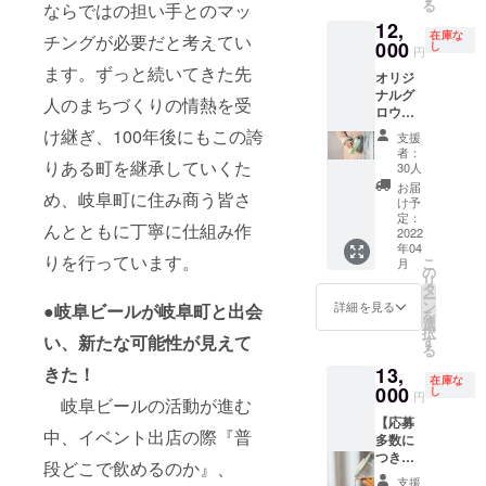
る
キャッ
ならではの担い手とのマッ
ます。
にタッ
※当日の
心とし
字で記
行って
プ／ポ
12,
レー
プルー
参加人
てオー
載させ
いただ
在庫な
チングが必要だと考えてい
リプロ
ザー印
ム
000
数は10
プンの
ていた
きます
し
円
ピレン
刷費用
YOROC
名程度
予定で
だきま
ご自身
ます。ずっと続いてきた先
オリジ
が追加
Aのある
まで可
す。
す。
で考
パッ
ナルグ
となる
伊奈
能で
オープ
【特
え、仕
人のまちづくりの情熱を受
キン／
ロウ
ため、
波、岐
す。た
ン日は
別】 プ
込んだ
シリコ
ラー 約
ご了承
阜町界
け継ぎ、100年後にもこの誇
だし醸
webサ
レート
世界に
支援
ン ※ボ
355ml
くださ
隈をブ
造所の
イト等
サイ
一つの
者：
トルカ
（12oz
りある町を継承していくた
いませ
ラガイ
スペー
でお知
ズ 縦
ビール
30人
ラーは
）＋お
ドいた
スの関
らせし
84mm×
を後日
お届
め、岐阜町に住み商う皆さ
ギャラ
渡し時
だきま
係上、
ます。
横
瓶詰め
け予
クシー
に1杯
す タッ
定：
醸造室
※岐阜麦
297mm
にして
んとともに丁寧に仕組み作
シル
ビール
2022
プルー
に同時
酒醸造
文字サ
お届け
バーも
年04
を詰め
ム
に入室
のイベ
イズ
いたし
りを行っています。
こ
月
ござい
てご提
YOROC
の
できる
ント出
縦約
ます 個
リ
ます
供
Aのホー
タ
人数は3
店店舗
18mm×
人でも
ー
が、別
真
ムグラ
ン
名まで
ではご
横文字
グルー
詳細を見る
●岐阜ビールが岐阜町と出会
を
途費用
空断熱
ウンド
選
とさせ
利用で
数によ
プで
択
がかか
のグロ
い、新たな可能性が見えて
を知っ
す
ていた
きませ
り変動
も、
る
るた
ウラー
て飲む
だきま
ん。 ※
※金属製
きっと
め、お
きた！
13,
Revom
ビール
す。 ※
ご利用
のプ
一生の
在庫な
選びい
ax2に
000
は一味
し
醸造体
可能な
レート
思い出
円
岐阜ビールの活動が進む
ただけ
『GIFU
違うは
験の日
期間
にお名
になり
ません
【応募
BEER
ず！ ま
程その
は、
前を刻
ます！
中、イベント出店の際『普
※以前の
多数に
』のロ
ちある
他詳細
2024年
印いた
限定１
プラン
つき急
ゴ※を入
きの後
は新醸
3月31日
しま
組ま
段どこで飲めるのか』、
に比べ
きょ追
れてお
は、
造所移
までで
す。 そ
で！！
支援