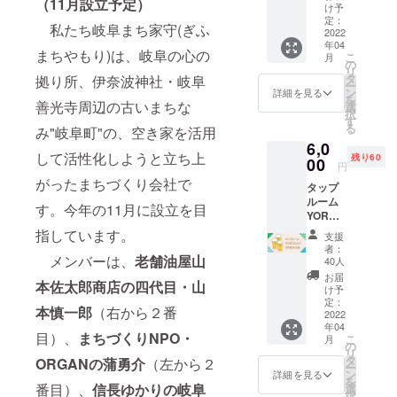
（11月設立予定）
ム
け予
YOROC
定：
私たち岐阜まち家守(ぎふ
Aでお好
2022
年04
きなク
まちやもり)は、岐阜の心の
こ
月
ラフト
の
リ
ビール
タ
拠り所、伊奈波神社・岐阜
ー
を1
ン
詳細を見る
を
杯 （1
善光寺周辺の古いまちな
選
択
パイン
す
る
み"岐阜町"の、空き家を活用
ト 約
6,0
560ml
して活性化しようと立ち上
残り60
）お楽
00
円
しみい
がったまちづくり会社で
タップ
ただけ
ルーム
ます 醸
す。今年の11月に設立を目
YOROC
造所の
Aで3杯
造りた
指しています。
支援
飲める
ての
者：
券
メンバーは、
老舗油屋山
ビール
40人
タッ
をゆっ
お届
本佐太郎商店の四代目・山
プルー
くりと
け予
ム
味わっ
定：
本慎一郎
（右から２番
YOROC
2022
てくだ
年04
Aでお好
さいま
目）、
まちづくりNPO・
こ
月
きなク
せ ※開
の
リ
ラフト
店後の
タ
ORGANの蒲勇介
（左から２
ー
ビール
タップ
ン
詳細を見る
を
を3杯
番目）、
信長ゆかりの岐阜
ルーム
選
択