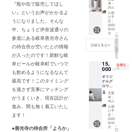
プラス
加いた
届け。
タップ
『瓶や缶で販売してほし
転後双
す。
の他の
※ご希望
者：
1000円
しまし
このク
ルーム
20人
方で調
文字を
の時期
となっ
た！】
い』というお声がかかるよ
ラウド
YOROC
整の
ご希望
に合わ
お届
ており
オリジ
ファン
Aで乾杯
け予
上、決
の方
せて作
うになりました。そんな
ます。
ナルグ
ディン
定：
しま
定しま
は、備
成した
レー
ロウ
2022
グ限定
しょ
す。
考欄に
いと思
中、ちょうど伊奈波通りの
年04
ザー印
ラー 約
のアイ
う！！
ご記入
いま
こ
月
刷費用
355ml
テムで
の
＊開催
いただ
す。レ
参道にある岐阜善光寺さん
リ
が追加
（12oz
す。
タ
日程：
くか、
シピの
ー
となる
）＋お
ビール
ン
令和4年
詳細を見る
の待合所が空いたとの情報
未定の
相談含
を
ため、
渡し時
のお持
選
4月〜5
場合は
めて、
択
ご了承
に1杯
ち帰り
が入ったのです！新鮮な岐
す
月頃を
後日
お届け
る
くださ
ビール
にもお
予定 ＊
メール
まで
15,
阜ビールが岐阜町でいつで
いませ
を詰め
使いい
集合場
にてお
２ヶ月
在庫な
てご提
000
ただけ
し
所：岐
知らせ
程度か
円
も飲めるようになるなんて
供
ます。
阜市伊
くださ
かるこ
オリジ
真
ご自宅
奈波通
い。
とをご
最高です！このタイミング
ナルグ
空断熱
へのお
1-46
（全角
了承く
ロウ
のグロ
持ち帰
岐阜麦
の場合
ださ
を逃さず見事にマッチング
ラー 約
ウラー
り、ま
酒醸造
20文
い。 ※
支援
600ml
Revom
ち散歩
がうまくいき、現在設計が
タップ
者：
字、半
基本的
（20oz
ax2に
のおと
40人
ルーム
角の場
にはお
）＋初
『GIFU
進み、間も無く着工いたし
もにい
YOROC
お届
合40文
好きな
回お渡
BEER
かがで
け予
A 現
字程度
ビール
ます！
し時に1
』のロ
定：
しょう
地集合
まで）
を相談
杯ビー
2022
ゴ※を入
か。 商
（恐縮
の上お
年04
ルを詰
れてお
品お渡
ですが
造りし
こ
月
●善光寺の待合所「よろか」
めてご
届け。
の
し時に
集合場
たいと
リ