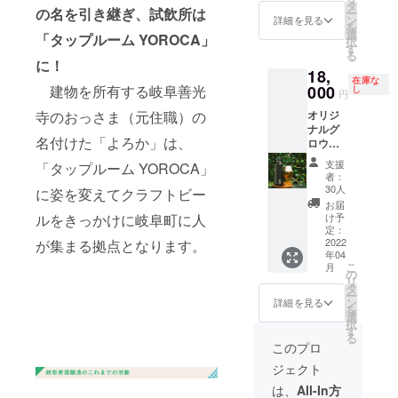
提
このク
タ
お好き
所まで
思いま
の名を引き継ぎ、試飲所は
ー
供
ラウド
ン
なビー
詳細を見る
の交通
す。
を
真空断
ファン
選
ルを満
費はご
「タップルーム YOROCA」
３ヶ月
択
熱のグ
ディン
す
タンに
自身で
以上の
る
ロウ
グ限定
に！
してお
ご負担
長期熟
18,
ラー
のアイ
渡しし
くださ
成や材
在庫な
Revom
建物を所有する岐阜善光
000
テムで
し
ます。
い） ＊
円
料費が
ax2に
す。
（もし
まちあ
多額に
寺のおっさま（元住職）の
オリジ
『GIFU
ビール
くは1杯
るきエ
なる場
ナルグ
BEER
のお持
ご提供
リア：
合な
名付けた「よろか」は、
ロウ
』のロ
ち帰り
券をお
岐阜市
ど、別
ラー
ゴ※を入
にもお
渡しい
伊奈波
支援
「タップルーム YOROCA」
途費用
950ml
れてお
使いい
たしま
者：
通り付
をお願
（32oz
届け。
ただけ
30人
す） ※
に姿を変えてクラフトビー
近 ＊定
いする
）＋お
このク
ます。
原則
お届
員：10
ことが
渡し時
ラウド
ルをきっかけに岐阜町に人
ご自宅
け予
2022年
名 ※開
ござい
に1杯
ファン
定：
へのお
春の
催日は
ます ※
ビール
2022
が集まる拠点となります。
ディン
持ち帰
オープ
ガイド
ビンに
年04
を詰め
グ限定
り、ま
ン以降
及び参
貼付す
こ
月
てご提
のアイ
の
ち散歩
手渡し
加者の
るラベ
リ
供
テムで
タ
のおと
を想定
ご予定
ルにつ
ー
す。
ン
もにい
詳細を見る
してい
を調整
いては
を
真空断
ビール
選
かがで
ます。
して決
別途ご
択
熱のグ
のお持
す
しょう
早期の
定いた
相談く
る
ロウ
ち帰り
か。 商
このプロ
送付を
します
ださ
ラー
にもお
品お渡
ご希望
が、開
い。 ※
ジェクト
Revom
使いい
し時に
の方は
催日に
醸造体
ax2に
ただけ
お好き
は、
All-In方
備考欄
ご参加
験当日