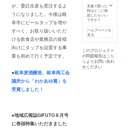
かがで
2022年
期送付
らして
だし醸
が、委託生産も受注するよ
しょう
春の
支援で困った
希望」
くださ
造所の
か。 商
オープ
時はどこに相
と記載
い） ※
スペー
うになりました。今後は岐
品お渡
ン以降
談したらいい
をお願
ロゴは
スの関
し時に
手渡し
ですか？
いいた
レー
阜市にビールタップを増や
係上、
お好き
を想定
しま
ザー印
醸造室
なビー
してい
す。本
刷でシ
すべく、お取り扱いいただ
ヘルプページを
に同時
ルを満
ます。
クラウ
ルバー
見る
に入室
タンに
早期の
ける飲食店や業務店の皆様
ドファ
一色に
できる
してお
送付を
ンディ
なりま
人数は3
渡しし
向けにタップを設置する事
ご希望
ング終
す 片手
名まで
このプロジェクト
ます。
の方は
了後、
で簡単
とさせ
業も初めて行く予定です。
の問題報告は
こち
（もし
備考欄
随時送
に開閉
ていた
くは1杯
ら
よりお問い合わ
に「早
付いた
できる
だきま
ご提供
期送付
しま
せください
ユニー
す。 ※
券をお
希望」
す。
クな
●
岐阜麦酒醸造、岐阜商工会
醸造体
渡しい
と記載
（グロ
キャッ
験の日
たしま
をお願
ウラー
議所から「わかあゆ賞」を
プ。３
程その
す） ※
いいた
満タン
つのボ
他詳細
原則
受賞しました！
しま
１回券
タンを
は新醸
2022年
す。本
を添付
同時に
造所移
春の
クラウ
します
プッ
転後双
オープ
ドファ
ので、
シュし
方で調
ン以降
ンディ
オープ
て瞬時
整の
手渡し
ング終
ン以
にオー
上、決
●地域広報誌GIFUTO８月号
を想定
了後、
降、取
プン、
定しま
してい
随時送
りにい
トリ
に巻頭特集いただきました
す。
ます。
付いた
らして
ガーを