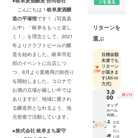
●岐阜麦酒醸造 合同会社
ジを送る
こんにちは！
岐阜麦酒醸
造の平塚悟
です！（写真真
リターンを
ん中）「岐阜をもっと楽し
く！」を理念として、2021
選ぶ
年よりクラフトビールの醸
造を始めました。岐阜市近
目標金額
未達でも
郊のイベントに出店しつ
リターン
つ、8月より業務用の卸売り
が届きま
す
(All-in
を開始しました。コロナで
方式)
お酒の立場が厳しい中では
3,0
残り75
00
ありますが、地域に愛され
円
タップ
る醸造所となれるよう、地
ルーム
YOROC
元密着で活動しています。
Aで1杯
支援
飲める
者：
●株式会社 岐阜まち家守
券 タッ
25人
プルー
お届