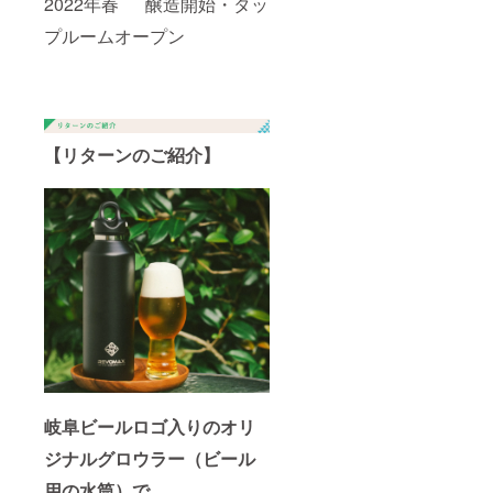
2022年春 醸造開始・タッ
です。
プル/
部／ス
るた
製品仕
ファイ
テンレ
め、お
プルームオープン
様 サイ
ヤー
ス鋼
選びい
ズ：直
レッド/
（ポリ
ただけ
径 87／
ティ
エステ
ません
高さ
ファ
ル樹脂
300(m
ニーグ
塗装）
m) 口
リーン/
キャッ
径：
オニキ
プ／ポ
【リターンのご紹介】
44(mm)
スブ
リプロ
重
ラック/
ピレン
量：
マット
482g カ
ホワイ
パッ
ラー：
ト/ライ
キン／
レモン
トブ
シリコ
イエ
ルー/
ン ※ボ
ロー/オ
ピーチ
トルカ
ニキス
ピンク/
ラーは
ブラッ
レモン
ギャラ
ク/ジュ
イエ
クシー
エリー
ロー
シル
ブルー/
材
バーも
ティ
質：内
ござい
ファ
びん／
ます
ニーグ
岐阜ビールロゴ入りのオリ
ステン
が、別
リーン/
レス
途費用
ジナルグロウラー（ビール
ライ
鋼 胴
がかか
ラック
部／ス
るた
用の水筒）で、