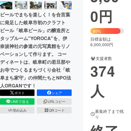
0
円
まちづくり・地域活性化
ビールでまちを楽しく！を合言葉
に発足した岐阜市初のクラフト
CAMPFIRE for Social Good
CAMPFIRE Creation
ビール「岐阜ビール」の醸造所と
90%
CAMPFIREふるさと納税
machi-ya
コミュニティ
タップルーム"YOROCA"を、伊
目標金額は
6,000,000円
奈波神社の参道の元写真館をリノ
ベーションして作ります。 コー
支援者数
ディネートは、岐阜町の若旦那や
374
お寺でつくるまちづくり会社「岐
阜まち家守」の仲間たちとNPO法
人
人ORGANです！
ポスト
シェア
LINEで送る
URLコピー
埋め込み
QRコード
募集終了まで残
り