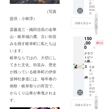
日、
けない
に開閉
ホッ
みを実
ホーム
マ字お
能な1ヶ
定：
横
サー
場合
できる
プ、寒
装した
グラン
名前刻
2022
月間と
148.5m
バー返
は、別
ユニー
天／ク
革新的
年04
ドで
印 特
（写真
は、初
m (文
却日
途同等
クな
こ
エン酸
月
な設計
す！！
大サイ
めて利
の
字)縦約
は、ご
のリ
キャッ
リ
内容
思想で
提供：小林淳）
●オー
ズ
用した
タ
8.5mm
相談の
ターン
プ。３
ー
量：
作られ
ナープ
タッ
日より
ン
×横幅は
詳細を見る
上決定
を提供
つのボ
を
330ml
ていま
レート
プルー
31日間
選
文字数
しご予
させて
タンを
択
斎藤道三・織田信長の金華
賞味期
す。ス
お好き
ムに飾
の間の
す
により
約とな
いただ
同時に
る
限：製
パーク
な文字
られる
オープ
変動 原
りま
きま
山・岐阜城の麓、古い街並
プッ
造日よ
リング
150
（お名
オー
ン日
則は支
す。 ※
す。
シュし
り２ヶ
ウォー
前、
ナープ
,00
（週末
援者の
みを残す岐阜町に私たちは
提供可
残り2
て瞬時
月 保存
ターな
ニック
レート
を中心
0
方のお
能な期
円
にオー
方法：
どの炭
ネー
にお名
とした
います。
名前を
間は、
プン、
10℃以
酸飲
ム、会
前を刻
クラフ
計6日〜
ローマ
2023年
トリ
下で保
料、
岐阜ならではの、大切にし
社名な
み込み
トビー
12日）
字で記
3月31日
ガーを
存して
ビール
ど）を
ます プ
ル醸造
となり
載させ
までで
引くと
くださ
てきた文化、街並み、歴史
を入れ
A3サイ
ロジェ
体験
ます。
ていた
す。
支援
瞬時に
い アレ
ても吹
ズのプ
クトメ
（瓶50
※開店後
だきま
者：
が残っている岐阜町の伊奈
ロッ
ルギー
きこぼ
レート
ンバー
本をお
のタッ
す。 そ
1人
ク。
表示：
れるこ
に順に
の心に
届
プルー
の他の
お届
波神社参道には、毎年春の
キャッ
該当な
ともあ
刻印し
も刻み
け）
ム
文字を
け予
プは、
し
りませ
て店内
込まれ
YOROC
定：
例祭・岐阜祭りの宵宮で、
ご希望
二重密
ん。 36
に飾ら
ま
クラフ
2022
Aは、週
の方
閉構造
時間の
年04
せてい
す！！
トビー
からくり山車が奉曳されま
末を中
は、備
で、抜
こ
月
保冷、
ただき
タップ
ルの醸
心とし
の
考欄に
群の保
リ
す。
18時間
ます。
ルーム
造体験
てオー
タ
ご記入
温・保
ー
の保温
（支援
YOROC
をお楽
プンの
ン
いただ
詳細を見る
冷効果
を
が可能
者多数
Aはもは
しみい
予定で
選
くか、