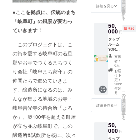
に料金
タ
和4年6
たしま
産もち
オープ
ー
ルーム
はいた
ン
月5日
詳細を見る
す） ※
米、
ン以
を
に飾ら
だきま
選
（日）
●ここを拠点に、伝統のまち
原則
ピー
降、取
択
れる
せん）
す
17時30
2022年
ナッツ
りにい
る
オー
「岐阜町」の風景が変わっ
300ml
分集合
春の
（有機
らして
50,
ナープ
程度の
予定
オープ
落花
くださ
残り30
ていきます！
レート
000
コップ
18時ご
ン以降
円
生、植
い） ※
にお名
であれ
ろ出船
手渡し
物油
ロゴ
タップ
前を刻
ば30杯
予定
を想定
脂、食
マーク
このプロジェクトは、こ
ルーム
み込み
程度お
（雨天
してい
塩）、
はレー
YOROC
ます
飲みい
その他
ます。
小麦フ
の街を愛する岐阜町の若旦
ザー印
Aで岐阜
タップ
ただけ
の理由
早期の
支援
リー国
刷でシ
ビール
ルーム
ます グ
で鵜飼
者：
那やお寺でつくるまちづく
送付を
産丸大
ルバー
の全種
YOROC
ループ
0人
が実施
ご希望
豆たま
一色に
類を1ヶ
Aの続く
でも、
り会社「岐阜まち家守」の
されな
お届
の方は
り醤油
なりま
月間飲
限り、
個人で
け予
い場合
備考欄
（大豆
す 片手
み放題
仲間たちで進めていきま
オー
定：
も、
や鵜飼
に「早
を含
で簡単
券
2022
ナー気
ホーム
船が出
期送付
む）、
に開閉
年04
す。醸造所になるのは、み
１ヶ
分で
パー
船しな
希望」
鹿児島
こ
できる
月
月間、
す！ ●
の
ティで
い場
と記載
県産粗
リ
んなが集まる地域のお寺・
ユニー
タップ
オー
タ
もアウ
合、同
をお願
糖 内容
ー
クな
ルーム
ナープ
ン
トドア
詳細を見る
年8月7
いいた
岐阜善光寺の待合所「よろ
量：
を
キャッ
YOROC
レート
選
でも 身
日
しま
100g 賞
択
プ。３
Aで岐阜
お好き
す
近なと
か」。築100年を超える町屋
（日）
す。本
味期
る
つのボ
ビール
な文字
ころに
を予備
クラウ
限：製
タンを
50,
をお好
（お名
が立ち並ぶ岐阜町で、この
クラフ
日とい
ドファ
造日よ
同時に
きなだ
000
前、
トビー
たしま
円
ンディ
り120日
プッ
醸造所&試飲所を核に、次々
けお楽
ニック
ルを楽
す。）
ング終
保存方
シュし
タップ
しみい
ネー