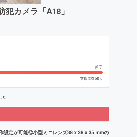
犯カメラ「A18」
終了
支援者数
58
人
した
能◎小型ミニレンズ38 x 38 x 35 mmの