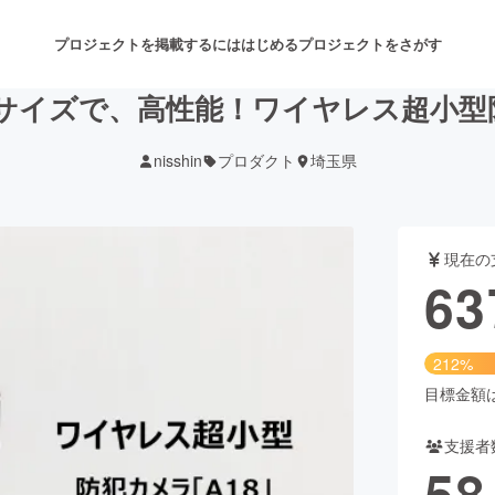
プロジェクトを掲載するには
はじめる
プロジェクトをさがす
サイズで、高性能！ワイヤレス超小型防
nisshin
プロダクト
埼玉県
注目のリターン
注目の新着プロジェクト
募集終了が近いプロジェクト
も
現在の
音楽
舞台・パフォーマンス
63
ゲーム・サービス開発
フード・飲食店
212%
書籍・雑誌出版
アニメ・漫画
目標金額は3
支援者
チャレンジ
ビューティー・ヘルスケ
58