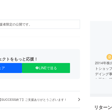
援者限定の公開です。
ェクトをもっと応援！
2014年
ェア
LINEで送る
トショップ
デイング
た面白い
きます。
1.事業者
2.業務責
【SUCCESS終了】ご支援ありがとうございます！
3.お問い
リターン
4.メールアド