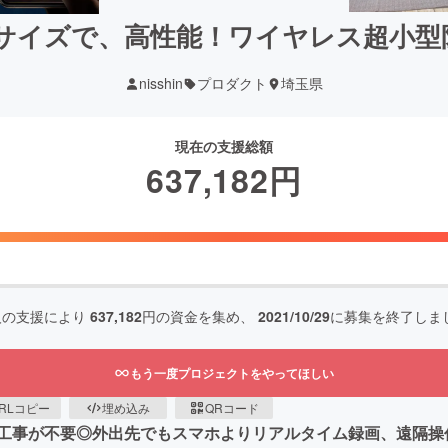
サイズで、高性能！ワイヤレス超小型防
nisshin
プロダクト
埼玉県
現在の支援総額
637,182
円
人の支援により
637,182
円の資金を集め、
2021/10/29
に募集を終了しま
もう一度プロジェクトをやってほしい
RLコピー
埋め込み
QRコード
が不要◎外出先でもスマホよりリアルタイム録画、遠隔操作設定が可