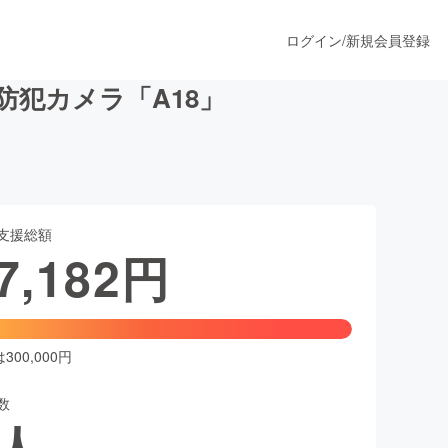
ログイン
/
新規会員登録
犯カメラ「A18」
うすぐ公開されます
支援総額
プロダクト
7,182
円
ファッション
スポーツ
00,000円
数
ア
ソーシャルグッド
人