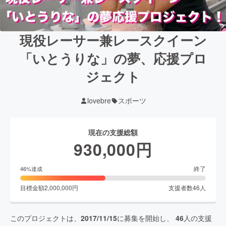
現役レーサー兼レースクイーン
「いとうりな」の夢、応援プロ
ジェクト
lovebre
スポーツ
現在の支援総額
930,000
円
終了
46
%達成
目標金額
2,000,000
円
支援者数
46
人
このプロジェクトは、
2017/11/15
に募集を開始し、
46
人の支援