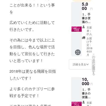
5,0
ことが出来る！！という事
00
円
を
１、手
書き便
箋の御
広めていくために活動して
礼メッ
支援
行きたいです。
セージ
者：
２、お
21人
礼動
お届
その為には今まで以上に上
画：1分
け予
程度
定：
を目指し、色んな場所で活
３、写
2018
年01
真3枚：
動をして宣伝をして行きた
こ
月
レー
の
リ
サー姿
いと思っています！
タ
ー
×1、
ン
詳細を見る
を
レース
選
択
2018年は更なる飛躍を目指
クイー
す
る
ン姿
したいです！
10,
×1、ラ
ンダム
000
円
×1
より多くのカテゴリーに参
１、手
書きの
戦する予定です！
便箋の
御礼
支援
メッ
者：