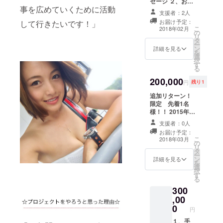
セージ ２、お礼
ファン
事を広めていくために活動
動画：1分程度
ミー
支援者：2人
３、写真3枚：
ティン
お届け予定：
して行きたいです！」
レーサー姿×1、
グ参加
こ
2018年02月
の
レースクイーン
権利：
リ
タ
姿×1、ランダム
2018年
ー
ン
×1 ４、ファン
詳細を見る
2月頃開
を
選
ミーティング参
催予定
択
す
加権利：2018年
５、サ
る
2月頃開催予定
イン入
200,000
５、サイン入り
りポス
円
残り1
ポスターA2サイ
ターA2
追加リターン！
ズ2枚：レーサー
サイズ2
限定 先着1名
姿×1、レースク
枚：
様！！ 2015年
イーン姿×1 ６、
レー
スーパーGTでい
合同写真撮影会
サー姿
支援者：0人
とうりなが着用
参加権利：2018
×1、
お届け予定：
した、レースク
年2月ごろ開催予
レース
こ
2018年03月
の
イーンコス
定 ７、いとうり
クイー
リ
タ
チューム その他
な限定写真集
ン姿×1
ー
ン
１、手書きの便
詳細を見る
（非売品） ８、
６、合
を
選
箋の御礼メッ
合同ファンミー
同写真
択
す
セージ ２、お礼
ティング参加権
撮影会
る
動画：1分程度
利：2018年4月
参加権
300
３、写真3枚：
ごろ開催予定
利：
,00
レーサー姿×1、
2018年
0
レースクイーン
円
2月ごろ
姿×1、ランダム
開催予
１、手
×1 ４、ファン