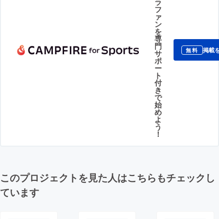
ラ
フ
ァ
ン
を
専
門
掲載
無料
サ
ポ
ー
ト
付
き
で
始
め
よ
う
！
このプロジェクトを見た人はこちらもチェックし
ています