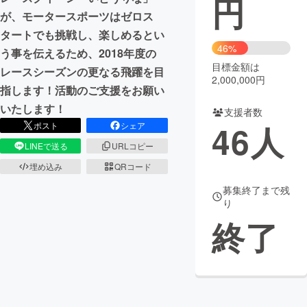
円
が、モータースポーツはゼロス
まちづくり・地域活性化
タートでも挑戦し、楽しめるとい
46%
う事を伝えるため、2018年度の
目標金額は
CAMPFIRE for Social Good
CAMPFIRE Creation
レースシーズンの更なる飛躍を目
2,000,000円
CAMPFIREふるさと納税
machi-ya
コミュニティ
指します！活動のご支援をお願い
いたします！
支援者数
46
人
ポスト
シェア
LINEで送る
URLコピー
埋め込み
QRコード
募集終了まで残
り
終了