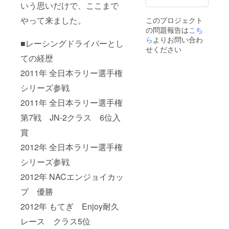
いう思いだけで、ここまで
9、ヘル
メット
やって来ました。
このプロジェクト
ロゴ掲
の問題報告は
こち
載（サ
ら
よりお問い合わ
イズ要
■レーシングドライバーとし
相談）
せください
１社限
ての経歴
定 10、
いとう
2011年 全日本ラリー選手権
りな限
シリーズ参戦
定写真
集（非
2011年 全日本ラリー選手権
売品）
１１、
第7戦 JN-2クラス 6位入
合同
ファン
賞
ミー
ティン
2012年 全日本ラリー選手権
グ参加
シリーズ参戦
権利：
2018年
2012年 NACエンジョイカッ
4月ごろ
開催予
プ 優勝
定
2012年 もてぎ Enjoy耐久
レース クラス5位