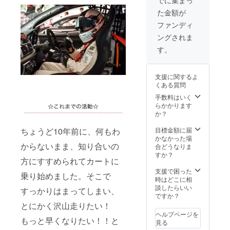
スー
撮影会
合同写真撮影会
た金額が
ツ ロ
参加権
参加権利：2018
ゴ掲載
利：
年2月ごろ開催予
ファンディ
（サイ
2018年
定 ７、いとうり
ングされま
ズ要相
2月ごろ
な限定写真集
談）3社
開催予
（非売品） ８、
す。
限定
定 7、1
合同ファンミー
9、いと
日デー
ティング参加権
うりな
ト権利
利：2018年4月
支援に関するよ
限定写
（マ
ごろ開催予定
くある質問
真集
ネー
（非売
ジャー
手数料はいく
品） １
付き。
らかかります
０、合
デート
か？
同ファ
にかか
ンミー
る費用
目標金額に届
ちょうど10年前に、何もわ
ティン
は支援
かなかった場
からないまま、知り合いの
グ参加
者持
合どうなりま
権利：
ち。）
すか？
方にすすめられてカートに
2018年
8、レー
4月ごろ
シング
支援で困った
乗り始めました。そこで
開催予
スー
時はどこに相
定
ツ ロ
談したらいい
すっかりはまってしまい、
ゴ掲載
ですか？
（サイ
とにかく沢山走りたい！
ズ要相
ヘルプページを
もっと早くなりたい！！と
談）3社
見る
限定