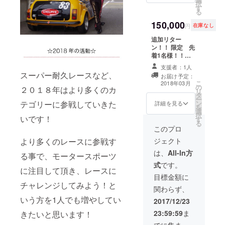
択
にかか
サー姿
レース
す
る
る費用
×1、
クイー
は支援
レース
ン姿
150,000
円
在庫なし
者持
クイー
×1、ラ
ち。）
ン姿×1
ンダム
追加リター
8、いと
６、合
×1 ４、
ン！！ 限定 先
うりな
同写真
ファン
着1名様！！
限定写
撮影会
ミー
2014年スーパー
支援者：1人
真集
参加権
ティン
GTでいとうりな
スーパー耐久レースなど、
お届け予定：
（非売
利：
グ参加
が着用したコス
こ
2018年03月
品）
2018年
権利：
の
チューム。 その
２０１８年はより多くのカ
リ
９、合
2月ごろ
2018年
タ
他 １、手書きの
ー
同ファ
開催予
2月頃開
ン
テゴリーに参戦していきた
便箋の御礼メッ
詳細を見る
を
ンミー
定 7、1
催予定
選
セージ ２、お礼
択
いです！
ティン
日デー
５、サ
す
動画：1分程度
る
グ参加
ト権利
イン入
３、写真3枚：
このプロ
権利：
（マ
りポス
レーサー姿×1、
ジェクト
より多くのレースに参戦す
2018年
ネー
ターA2
レースクイーン
4月ごろ
ジャー
サイズ2
姿×1、ランダム
は、
All-In方
る事で、モータースポーツ
開催予
付き。
枚：
×1 ４、ファン
式
です。
定
デート
レー
ミーティング参
に注目して頂き、レースに
にかか
サー姿
加権利：2018年
目標金額に
る費用
×1、
2月頃開催予定
チャレンジしてみよう！と
関わらず、
は支援
レース
５、サイン入り
いう方を1人でも増やしてい
者持
クイー
ポスターA2サイ
2017/12/23
ち。）
ン姿×1
ズ2枚：レーサー
23:59:59
ま
きたいと思います！
8、レー
６、合
姿×1、レースク
シング
同写真
イーン姿×1 ６、
でに集まっ