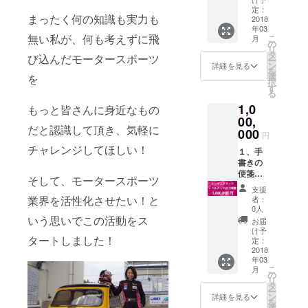
５、サ
画：1分
定：
まったく何の知識も実力も
イン入
程度
2018
年03
りポス
３、写
無い私が、何も考えずに飛
こ
月
ターA2
真3枚：
の
リ
サイズ2
レー
タ
び込んだモータースポーツ
ー
枚：
サー姿
ン
詳細を見る
を
レー
×1、
選
を
択
サー姿
レース
す
る
×1、
クイー
1,0
レース
ン姿
もっと皆さんに身近なもの
クイー
×1、ラ
00,
だと認識して頂き、気軽に
ン姿×1
ンダム
000
円
６、合
×1 ４、
チャレンジしてほしい！
同写真
ファン
１、手
撮影会
ミー
書きの
参加権
ティン
便箋の
そして、モータースポーツ
利：
グ参加
御礼
支援
2018年
権利：
メッ
業界を活性化させたい！と
者：
2月ごろ
2018年
セージ
0人
開催予
2月頃開
２、お
いう思いでこの活動をス
お届
定 7、1
催予定
礼動
け予
タートしました！
日デー
５、サ
画：1分
定：
ト権利
イン入
程度
2018
年03
（マ
りポス
３、写
こ
月
ネー
ターA2
真3枚：
の
リ
ジャー
サイズ2
レー
タ
ー
付き。
枚：
サー姿
ン
詳細を見る
を
デート
レー
×1、
選