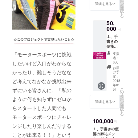
ー
サー姿
ン
詳細を見る
を
×1、
選
択
レース
す
る
クイー
50,
ン姿
×1、ラ
000
円
ンダム
１、手
×1 ４、
書きの
ファン
便箋の
ミー
御礼
ティン
支援
「モータースポーツに挑戦
メッ
グ参加
者：
セージ
権利：
6人
したいけど入口がわからな
２、お
2018年
お届
礼動
2月頃開
かったり、難しそうだなな
け予
画：1分
催予定
定：
ど考えてなかなか挑戦出来
程度
2018
５、サ
年01
３、写
イン入
こ
月
ずにいる皆さんに、「私の
真3枚：
りポス
の
リ
レー
ターA2
タ
ように何も知らずにゼロか
ー
サー姿
サイズ2
ン
詳細を見る
を
×1、
枚：
選
らスタートした人間でも
択
レース
レー
す
る
クイー
サー姿
モータースポーツにチャレ
100,000
ン姿
×1、
円
×1、ラ
ンジしたり楽しんだりする
レース
１、手書きの便
ンダム
クイー
箋の御礼メッ
ことが出来る！！」という
×1 ４、
ン姿×1