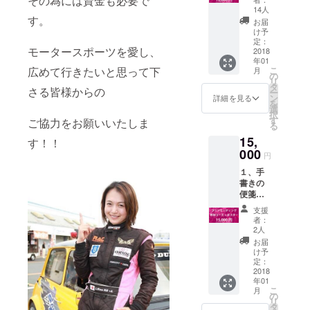
その為には資金も必要で
セージ
14人
２、お
す。
お届
礼動
け予
画：1分
定：
モータースポーツを愛し、
程度
2018
年01
３、写
こ
広めて行きたいと思って下
月
真3枚：
の
リ
レー
タ
さる皆様からの
ー
サー姿
ン
詳細を見る
を
×1、
選
択
レース
す
ご協力をお願いいたしま
る
クイー
15,
ン姿
す！！
×1、ラ
000
円
ンダム
１、手
×1 ４、
書きの
ファン
便箋の
ミー
御礼
ティン
支援
メッ
グ参加
者：
セージ
権利：
2人
２、お
2018年
お届
礼動
2月頃開
け予
画：1分
催予定
定：
程度
2018
年01
３、写
こ
月
真3枚：
の
リ
レー
タ