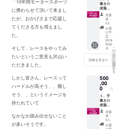
「10年間モータースポーツ
定 ７、
書きの
ミーティング参
いとう
便箋の
加権利：2018年
に携わらせて頂いて来まし
りな限
御礼
2月頃開催予定
支援
定写真
メッ
たが、おかげさまで応援し
５、サイン入り
者：
集（非
セージ
ポスターA2サイ
0人
売品）
てくださる方も増えまし
２、お
ズ2枚：レーサー
お届
礼動
姿×1、レースク
け予
た。
画：1分
定：
イーン姿×1 ６、
程度
2018
合同写真撮影会
年02
３、写
参加権利：2018
そして、レースをやってみ
こ
月
真3枚：
の
年2月ごろ開催予
リ
レー
タ
定 ７、いとうり
たいというご意見も沢山い
ー
サー姿
ン
な限定写真集
詳細を見る
を
×1、
ただきました。
選
（非売品） ８、
択
レース
す
合同ファンミー
る
クイー
ティング参加権
500
しかし皆さん、レースって
ン姿
利：2018年4月
×1、ラ
,00
ごろ開催予定
ハードルが高そう、、難し
ンダム
0
円
×1 ４、
そう、、というイメージを
ファン
１、手
ミー
書きの
持たれていて
ティン
便箋の
グ参加
御礼
支援
権利：
メッ
なかなか踏み出せないこと
者：
2018年
セージ
0人
2月頃開
２、お
が多いそうです。
お届
催予定
礼動
け予