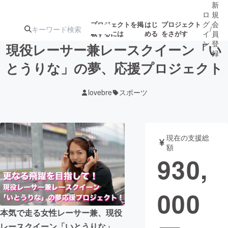
新
ロ
規
グ
会
プロジェクトを掲
はじ
プロジェクト
/
載するには
める
をさがす
イ
員
ン
登
現役レーサー兼レースクイーン「い
録
とうりな」の夢、応援プロジェクト
人気のプロ
注目のリ
注目の新着プロ
募集終了が近いプ
もうすぐ公開
lovebre
スポーツ
ジェクト
ターン
ジェクト
ロジェクト
されます
アート・写真
音楽
現在の支援総
額
930,
テクノロジー・ガジェット
ゲーム・サ
000
映像・映画
書籍・雑誌
本気で走る女性レーサー兼、現役
ビジネス・起業
チャレンジ
レースクイーン「いとうりな」