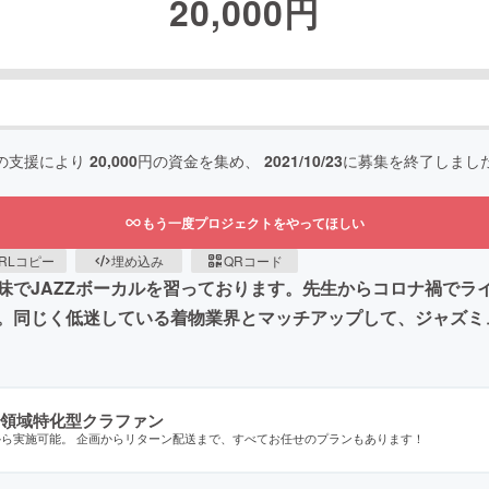
20,000
円
の支援により
20,000
円の資金を集め、
2021/10/23
に募集を終了しまし
もう一度プロジェクトをやってほしい
RLコピー
埋め込み
QRコード
味でJAZZボーカルを習っております。先生からコロナ禍でラ
。同じく低迷している着物業界とマッチアップして、ジャズミ
領域特化型クラファン
から実施可能。 企画からリターン配送まで、すべてお任せのプランもあります！