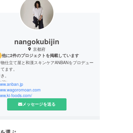
nangokubijin
京都府
他に2件のプロジェクトを掲載しています
物仕立て屋と和漢スキンケアANBANをプロデュー
してます。
好き。
www.anban.jp
/www.wagoromoan.com
www.ki-foods.com/
メッセージを送る
を選ぶ