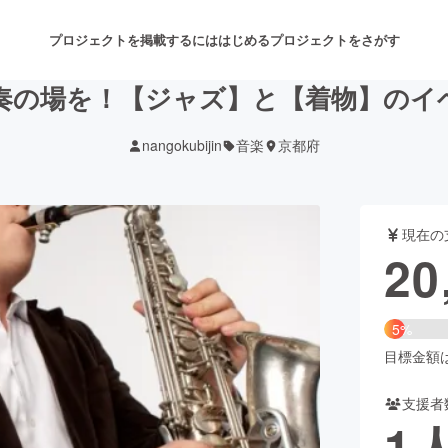
プロジェクトを掲載するには
はじめる
プロジェクトをさがす
奏の場を！【ジャズ】と【着物】のイ
nangokubijin
音楽
京都府
注目のリターン
注目の新着プロジェクト
募集終了が近いプロジェクト
も
現在の
音楽
舞台・パフォーマンス
20
ゲーム・サービス開発
フード・飲食店
5%
書籍・雑誌出版
アニメ・漫画
目標金額は4
支援者
チャレンジ
ビューティー・ヘルスケ
1