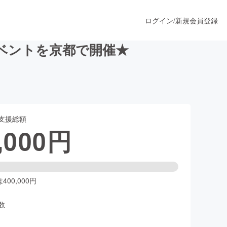
ログイン
/
新規会員登録
ベントを京都で開催★
うすぐ公開されます
支援総額
プロダクト
,000
円
ファッション
スポーツ
00,000円
数
ア
ソーシャルグッド
人