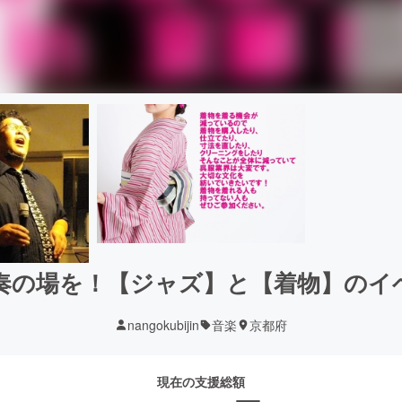
奏の場を！【ジャズ】と【着物】のイ
nangokubijin
音楽
京都府
現在の支援総額