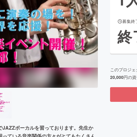
募集終
CAMPFIRE for Social Good
CAMPFIRE Creation
終
CAMPFIREふるさと納税
machi-ya
コミュニティ
このプロジェ
20,000
円の資
JAZZボーカルを習っております。先生か
困っている音楽関係の方々がとてもたくさん