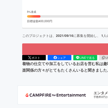
5
%達成
目標金額
400,000
円
このプロジェクトは、
2021/09/16
に募集を開始し、
1
人
ポスト
シェア
LINEで送る
U
着物の仕立てや加工をしているお店を営む私は趣
楽関係の方々がとてもたくさんいると聞きました
エンタメ
手数料0円