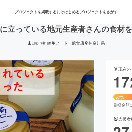
プロジェクトを掲載するには
はじめる
プロジェクトをさがす
に立っている地元生産者さんの食材
Lupin4nan
フード・飲食店
神奈川県
注目のリターン
注目の新着プロジェクト
募集終了が近いプロジェクト
も
現在の
音楽
舞台・パフォーマンス
17
ゲーム・サービス開発
フード・飲食店
57%
書籍・雑誌出版
アニメ・漫画
目標金額は3
支援者
チャレンジ
ビューティー・ヘルスケ
27