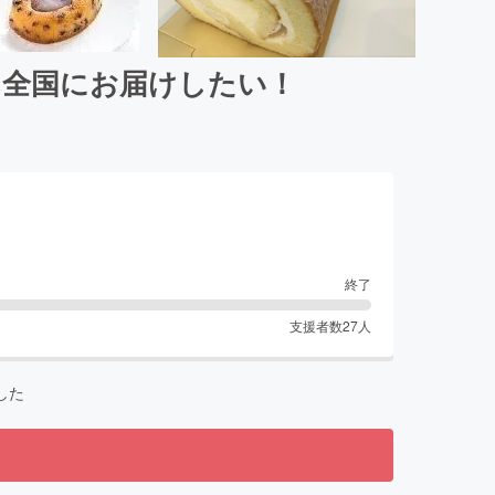
を全国にお届けしたい！
終了
支援者数
27
人
した