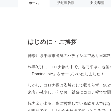
活動報告
支援者
ホーム
1
27
はじめに・ご挨拶
神奈川県平塚市出身のパティシエであり日本料
昨年9月に、コロナ禍の中で、地元平塚に地産
「Domine joie」をオープンいたしました！
しかし、コロナ禍は依然として収まらず、20
来客が減少し、今なお、懸命にコロナ禍で奮闘
協力金が出る、夜に営業している飲食店ではな
が現状です。1月から今日まで多いところでは1