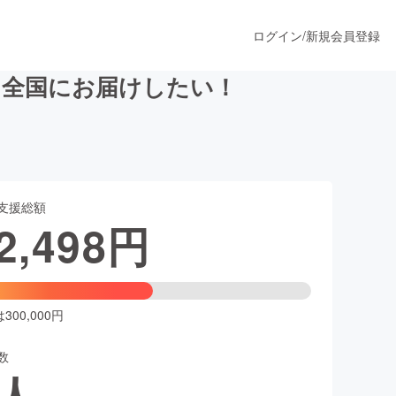
ログイン
/
新規会員登録
を全国にお届けしたい！
うすぐ公開されます
支援総額
プロダクト
2,498
円
ファッション
スポーツ
00,000円
数
ア
ソーシャルグッド
人