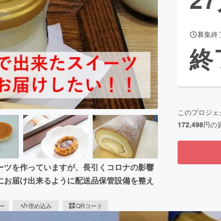
募集終
CAMPFIRE for Social Good
CAMPFIRE Creation
終
CAMPFIREふるさと納税
machi-ya
コミュニティ
このプロジェ
172,498
円の
ーツを作っていますが、長引くコロナの影響
にお届け出来るように配送品保管設備を整え
ピー
埋め込み
QRコード