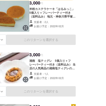
3,000
円
米粉カステラケーキ「はるみっこ」
5個入り＋フレーバーティー付き
（送料込み） 地元・神奈川県平塚市
の特産品、ブランド米の「はるみ」
支援者：2人
の米粉を使用したグルテンフリーの
お届け予定：2022年02月
焼き菓子になります。平塚市の
ジャージー生乳、蜂蜜、お隣の二宮
町の卵を使用した、地産地消のス
イーツになります。 品名：はるみっ
このリターンを選択する
る
こ 名称：焼菓子 原材料：卵(神奈川
県二宮町産)、砂糖、米粉(神奈川県
産はるみ)、バター（北海道根釧地区
3,000
産)、生乳(神奈川県平塚市産)、蜂蜜
円
(神奈川県平塚市産)、こんにゃく粉
湘南 塩ティグレ 5個入り＋フ
加工品（粉あめ、こんにゃく粉）
レーバーティー付き（送料込み） 当
（一部に卵、乳成分含む） 内容量：
店の人気商品の湘南塩ティグレの5
5個 保存方法：高温多湿を避け、涼
個入りになります。 来年に流行りが
しい場所で保管 消費期限：発送日よ
支援者：1人
来そうなフランス伝統菓子のティグ
り14日以上
お届け予定：2022年02月
レを湘南風にアレンジ。ほのかな塩
味と平塚産蜂蜜のハーモニーが秀逸
です。 品名：湘南 塩ティグレ
名称：焼菓子 原材料：卵白（神奈川
このリターンを選択する
る
県二宮町産）、バター、砂糖、アー
モンドプードル、チョコレート、小
麦粉、チョコチップ、ハチミツ(神奈
川県秦野市産）、生クリーム、生乳