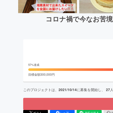
コロナ禍で今なお苦境
57
%達成
目標金額
300,000
円
このプロジェクトは、
2021/10/14
に募集を開始し、
27
ポスト
シェア
LINEで送る
U