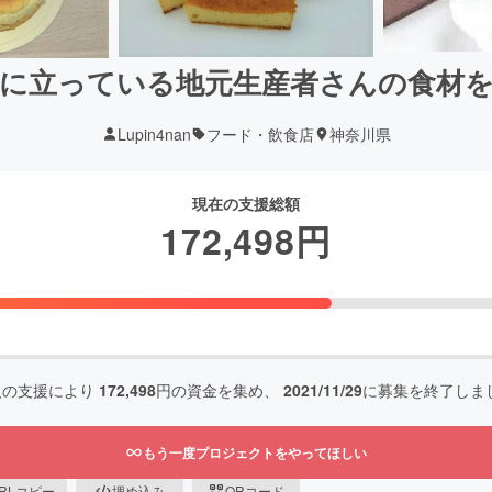
に立っている地元生産者さんの食材
Lupin4nan
フード・飲食店
神奈川県
現在の支援総額
172,498
円
人の支援により
172,498
円の資金を集め、
2021/11/29
に募集を終了しま
もう一度プロジェクトをやってほしい
RLコピー
埋め込み
QRコード