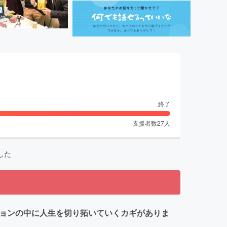
終了
支援者数
27
人
した
ションの中に人生を切り拓いていくカギがありま