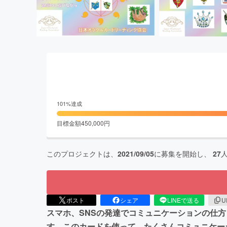
101
%達成
目標金額
450,000
円
このプロジェクトは、
2021/09/05
に募集を開始し、
27
ポスト
シェア
LINEで送る
U
スマホ、SNSの発達でコミュニケーションの仕
す。このカードを使って、たくさんコミュニケー