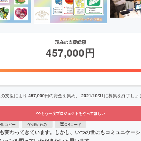
現在の支援総額
457,000
円
人の支援により
457,000
円の資金を集め、
2021/10/31
に募集を終了しま
もう一度プロジェクトをやってほしい
RLコピー
埋め込み
QRコード
方も変わってきています。しかし、いつの世にもコミュニケー
ションを図っていただきたいと思います。