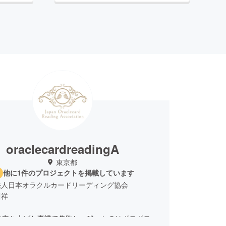
oraclecardreadingA
東京都
他に1件のプロジェクトを掲載しています
法人日本オラクルカードリーディング協会
川祥
に立ち上げた事業で失敗し、残ったのはボロボロの