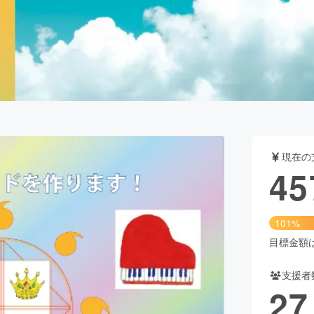
CAMPFIRE for Social Good
CAMPFIRE Creation
CAMPFIREふるさと納税
machi-ya
コミュニティ
現在の
45
101%
目標金額は4
支援者
27