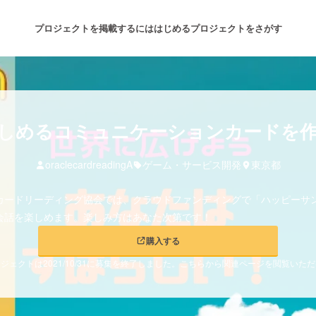
プロジェクトを掲載するには
はじめる
プロジェクトをさがす
注目のリターン
注目の新着プロジェクト
募集終了が近いプロジェクト
も
しめるコミュニケーションカードを
oraclecardreadingA
ゲーム・サービス開発
東京都
音楽
舞台・パフォーマンス
カードリーディング協会では、クラウドファンディングで「ハッピーサ
ゲーム・サービス開発
フード・飲食店
会話を楽しめます。楽しみ方はあなた次第です！
購入する
書籍・雑誌出版
アニメ・漫画
ジェクトは2021/10/31に募集を終了しました。こちらから関連ページを閲覧いた
チャレンジ
ビューティー・ヘルスケ