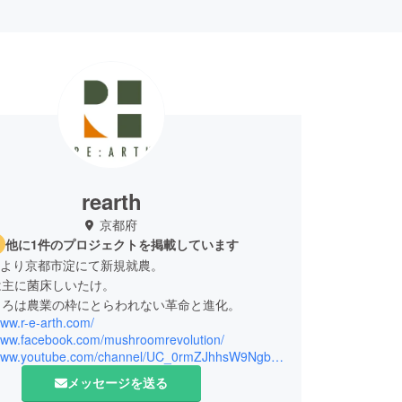
rearth
京都府
他に1件のプロジェクトを掲載しています
8月より京都市淀にて新規就農。
は主に菌床しいたけ。
ころは農業の枠にとらわれない革命と進化。
www.r-e-arth.com/
/www.facebook.com/mushroomrevolution/
https://www.youtube.com/channel/UC_0rmZJhhsW9NgbA5Bu_hPA
メッセージを送る