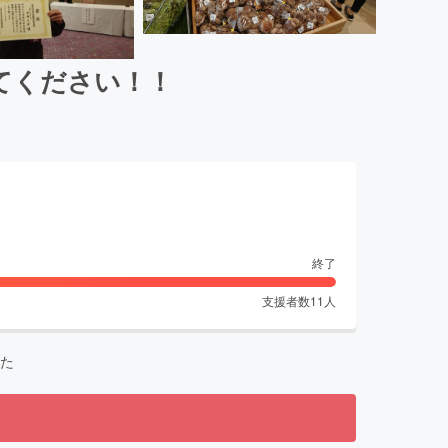
てください！！
終了
支援者数
11
人
た