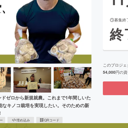
募集終
CAMPFIRE for Social Good
CAMPFIRE Creation
終
CAMPFIREふるさと納税
machi-ya
コミュニティ
このプロジェ
54,000
円の資
ウンドゼロから新規就農。これまで1年間しいた
能なキノコ栽培を実現したい。そのための新
！
ピー
埋め込み
QRコード