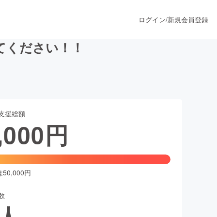
ログイン
/
新規会員登録
てください！！
うすぐ公開されます
支援総額
プロダクト
,000
円
ファッション
スポーツ
0,000円
数
ア
ソーシャルグッド
人