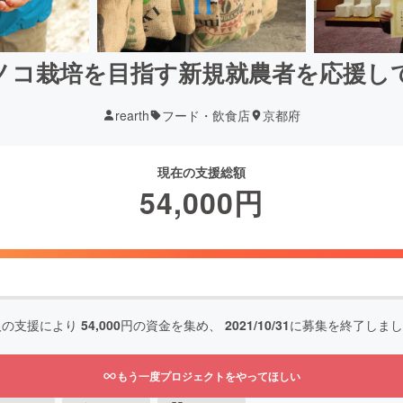
ノコ栽培を目指す新規就農者を応援し
rearth
フード・飲食店
京都府
現在の支援総額
54,000
円
人の支援により
54,000
円の資金を集め、
2021/10/31
に募集を終了しまし
もう一度プロジェクトをやってほしい