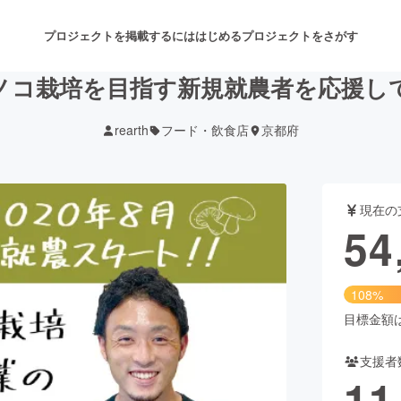
プロジェクトを掲載するには
はじめる
プロジェクトをさがす
ノコ栽培を目指す新規就農者を応援し
rearth
フード・飲食店
京都府
注目のリターン
注目の新着プロジェクト
募集終了が近いプロジェクト
も
現在の
音楽
舞台・パフォーマンス
54
ゲーム・サービス開発
フード・飲食店
108%
書籍・雑誌出版
アニメ・漫画
目標金額は5
支援者
チャレンジ
ビューティー・ヘルスケ
11