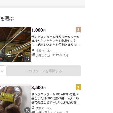
を選ぶ
1,000
円
サンクスレター＆オリジナルシール
皆様からいただいたお気持ちに対
し、感謝を込めたお手紙とオリジナ
ルシールを1枚お送り致します。 こ
支援者：3人
のシールはしいたけ販売時に袋に
お届け予定：2021年11月
貼っているものと同じものです。
このリターンを選択する
る
3,500
円
サンクスレター＆RE:ARTHの菌床
生しいたけ(200g詰×2袋） ※クール
便で発送します ※しいたけは到着
後、袋を開封して冷蔵庫にて保存し
支援者：5人
てください ※しいたけはお届け後4
お届け予定：2021年11月