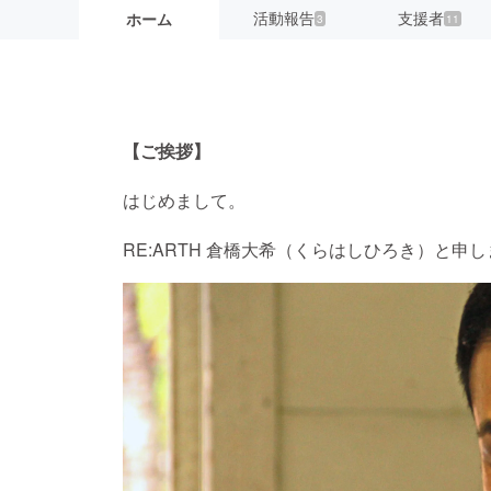
活動報告
支援者
ホーム
3
11
【ご挨拶】
はじめまして。
RE:ARTH 倉橋大希（くらはしひろき）と申