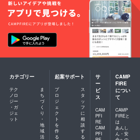
カテゴリー
起案サポート
サ
CAMP
ー
FIRE
テク
ま
プ
ス
ビ
につい
ノロ
ち
ロ
タ
ス
て
ジー
づ
ジ
ッ
・ガ
く
ェ
フ
CAM
CAMP
ジェ
り
ク
に
PFI
FIREと
ット
・
ト
相
RE
は
地
を
談
CAM
あんし
域
作
す
PFI
ん・安
活
る
る
RE
全への