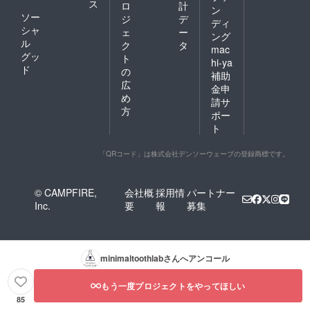
ス
ロ
計
ン
ソー
ジ
デ
ディ
シャ
ェ
ー
ング
ル
ク
タ
mac
グッ
ト
hi-ya
ド
の
補助
広
金申
め
請サ
方
ポー
ト
「QRコード」は株式会社デンソーウェーブの登録商標です。
© CAMPFIRE,
会社概
採用情
パートナー
Inc.
要
報
募集
minimaltoothlab
さんへアンコール
もう一度プロジェクトをやってほしい
85