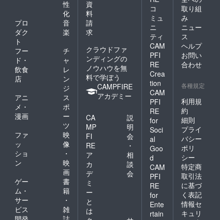
性
資
コ
取り組
化
料
ミュ
み
プロ
音
請
ニ
ニュー
ダク
楽
求
ティ
ス
ト
CAM
ヘルプ
クラウドファ
フー
チ
PFI
お問い
ンディングの
ド・
ャ
RE
合わせ
ノウハウを無
飲食
レ
Crea
料で学ぼう
店
ン
tion
各種規定
CAMPFIRE
ジ
CAM
アカデミー
アニ
ス
利用規
PFI
メ・
ポ
約
RE
漫画
ー
CA
説
細則
for
ツ
MP
明
プライ
Soci
ファ
映
FI
会
バシー
al
ッ
像
RE
・
ポリ
Goo
ショ
・
ア
相
シー
d
ン
映
カ
談
特定商
CAM
画
デ
会
取引法
PFI
ゲー
書
ミ
に基づ
RE
ム・
籍
ー
く表記
for
サー
・
と
情報セ
Ente
ビス
雑
は
キュリ
rtain
開発
誌
ク
サ