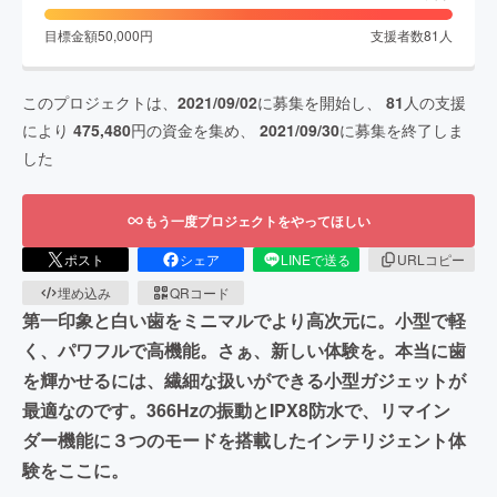
目標金額
50,000
円
支援者数
81
人
このプロジェクトは、
2021/09/02
に募集を開始し、
81
人の支援
により
475,480
円の資金を集め、
2021/09/30
に募集を終了しま
した
もう一度プロジェクトをやってほしい
ポスト
シェア
LINEで送る
URLコピー
埋め込み
QRコード
第一印象と白い歯をミニマルでより高次元に。小型で軽
く、パワフルで高機能。さぁ、新しい体験を。本当に歯
を輝かせるには、繊細な扱いができる小型ガジェットが
最適なのです。366Hzの振動とIPX8防水で、リマイン
ダー機能に３つのモードを搭載したインテリジェント体
験をここに。