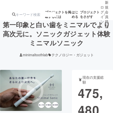
新
ロ
規
グ
会
プロジェクトを掲
はじ
プロジェクト
/
載するには
める
をさがす
イ
員
ン
登
第一印象と白い歯をミニマルでより
録
高次元に。ソニックガジェット体験
ミニマルソニック
人気のプロ
注目のリ
注目の新着プロ
募集終了が近いプ
もうすぐ公開
ジェクト
ターン
ジェクト
ロジェクト
されます
minimaltoothlab
テクノロジー・ガジェット
アート・写真
音楽
現在の支援総
テクノロジー・ガジェット
ゲーム・サ
額
475,
映像・映画
書籍・雑誌
480
ビジネス・起業
チャレンジ