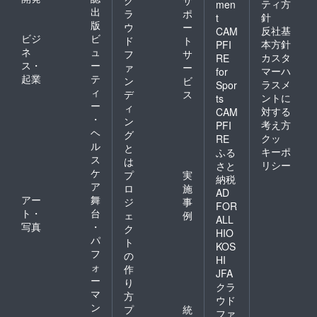
ティ方
men
出
ラ
ポ
針
t
版
ウ
ー
反社基
CAM
ビジ
ビ
ド
ト
本方針
PFI
ネ
ュ
フ
サ
カスタ
RE
ス・
ー
ァ
ー
マーハ
for
起業
テ
ン
ビ
ラスメ
Spor
ィ
デ
ス
ントに
ts
ー
ィ
対する
CAM
・
ン
考え方
PFI
ヘ
グ
クッ
RE
ル
と
キーポ
ふる
ス
は
リシー
さと
ケ
プ
実
納税
ア
ロ
施
AD
アー
舞
ジ
事
FOR
ト・
台
ェ
例
ALL
写真
・
ク
HIO
パ
ト
KOS
フ
の
HI
ォ
作
JFA
ー
り
クラ
マ
方
ウド
ン
プ
統
ファ