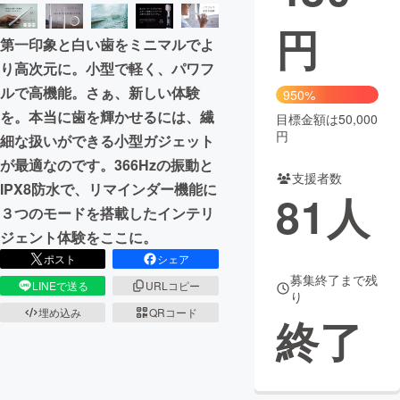
円
まちづくり・地域活性化
第一印象と白い歯をミニマルでよ
り高次元に。小型で軽く、パワフ
CAMPFIRE for Social Good
CAMPFIRE Creation
ルで高機能。さぁ、新しい体験
950%
CAMPFIREふるさと納税
machi-ya
コミュニティ
を。本当に歯を輝かせるには、繊
目標金額は50,000
円
細な扱いができる小型ガジェット
が最適なのです。366Hzの振動と
支援者数
IPX8防水で、リマインダー機能に
81
人
３つのモードを搭載したインテリ
ジェント体験をここに。
ポスト
シェア
募集終了まで残
LINEで送る
URLコピー
り
埋め込み
QRコード
終了