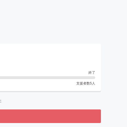
終了
支援者数
5
人
た