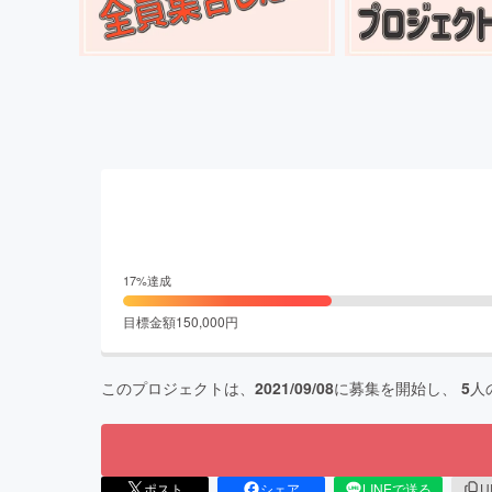
17
%達成
目標金額
150,000
円
このプロジェクトは、
2021/09/08
に募集を開始し、
5
人
ポスト
シェア
LINEで送る
U