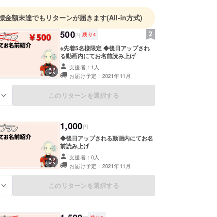
標金額未達でもリターンが届きます
(All-in方式)
500
円
残り
4
※先着5名様限定 ◆後日アップされ
る動画内にてお名前読み上げ
支援者：1人
お届け予定：2021年11月
このリターンを選択する
る
1,000
円
◆後日アップされる動画内にてお名
前読み上げ
支援者：0人
お届け予定：2021年11月
このリターンを選択する
る