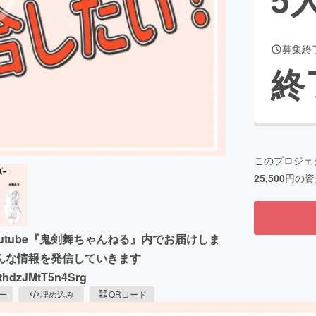
募集終
CAMPFIRE for Social Good
CAMPFIRE Creation
終
CAMPFIREふるさと納税
machi-ya
コミュニティ
このプロジェ
25,500
円の資
tube『鬼剣舞ちゃんねる』内でお届けしま
んな情報を発信していきます
sthdzJMtT5n4Srg
ピー
埋め込み
QRコード