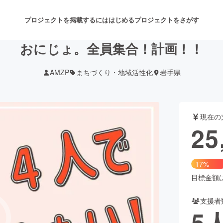
プロジェクトを掲載するには
はじめる
プロジェクトをさがす
おにじょ。全員集合！計画！！
AMZP
まちづくり・地域活性化
岩手県
注目のリターン
注目の新着プロジェクト
募集終了が近いプロジェクト
も
現在の
音楽
舞台・パフォーマンス
25
ゲーム・サービス開発
フード・飲食店
17%
書籍・雑誌出版
アニメ・漫画
目標金額は1
支援者
チャレンジ
ビューティー・ヘルスケ
5