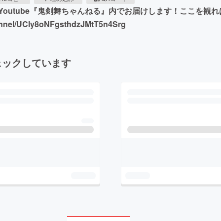
outube『鬼剣舞ちゃんねる』内でお届けします！ここを観
el/UCIy8oNFgsthdzJMtT5n4Srg
ェックしています