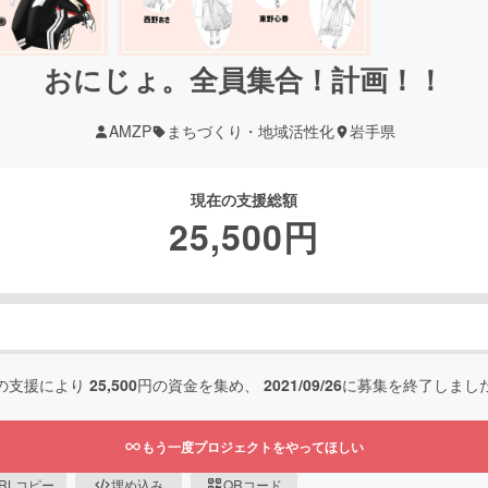
おにじょ。全員集合！計画！！
AMZP
まちづくり・地域活性化
岩手県
現在の支援総額
25,500
円
の支援により
25,500
円の資金を集め、
2021/09/26
に募集を終了しまし
もう一度プロジェクトをやってほしい
RLコピー
埋め込み
QRコード