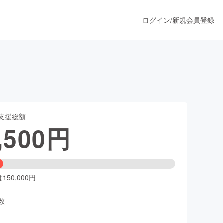
ログイン
/
新規会員登録
うすぐ公開されます
支援総額
プロダクト
,500
円
ファッション
スポーツ
50,000円
数
ア
ソーシャルグッド
人