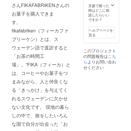
いね。
エト
り
ファン
さんFIKAFABRIKENさんの
第3回オ
支援で困った
ロ、中
Casta
クショ
ペラ
時はどこに相
ノ森め
diva オ
ナルト
お菓子を購入できま
ヴェー
談したらいい
ぐみ、
ペラ
レーニ
ラ主催
ですか？
尾崎シ
「椿
ングも
す。
公演 オ
モー
姫」よ
ありま
ペラ
ネ、淺
りUn di
fikafabriken（フィーカファ
ヘルプページを
す。ぜ
ヴェー
井久美
felice,
見る
ひご参
ラ ・
ブリーケン）とは、ス
子、メ
Brindisi
加くだ
ニュー
リッ
オペラ
さい。)
ウェーデン語で直訳すると
イヤー
サ・
「夢遊
このプロジェクト
コン
ドー
病の
「お茶の時間工
の問題報告は
こち
サート
ン・
女」よ
ら
よりお問い合わ
出演:西
パーキ
り O
場」。”FIKA（フィーカ）と
田真
ン、西
せください
ciel!
以、パ
川温子
che
は、コーヒーやお菓子をつ
オロア
曲目: オ
tento
ンドレ
ペラ
まみながら、人と仲良くな
Parlami
ア・
「ノル
d'amor
る「きっかけ」を与えてく
ディピ
マ」よ
e, Mariu
エト
り
L'alba
れるスウェーデンに欠かせ
ロ、中
Casta
separa
ノ森め
diva オ
dalla
ない文化です。 現地の暮ら
ぐみ、
ペラ
luce
尾崎シ
「椿
l'ombra
しの中で、旅をしたいろん
モー
姫」よ
他 *曲
ネ、淺
りUn di
な国で自分が出会った「お
目、出
井久美
felice,
演者は