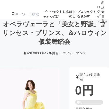
新
ロ
規
グ
会
プロジェクトを掲
はじ
プロジェクト
/
載するには
める
をさがす
イ
員
ン
登
オペラヴェーラと「美女と野獣」プ
録
リンセス・プリンス、＆ハロウィン
仮装舞踏会
人気のプロ
注目のリ
注目の新着プロ
募集終了が近いプ
もうすぐ公開
ジェクト
ターン
ジェクト
ロジェクト
されます
keiF30990417
舞台・パフォーマンス
アート・写真
音楽
現在の支援総
テクノロジー・ガジェット
ゲーム・サ
額
0
円
映像・映画
書籍・雑誌
0%
ビジネス・起業
チャレンジ
目標金額は