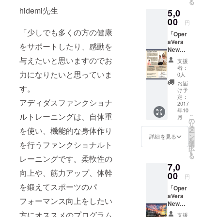
る
セラ
くの方
レー
《資
hidemi先生
5,0
ピー」
の健康
ナーと
格》
10月９
00
をサ
して活
●TTMS
円
日(月曜)
ポート
動。 現
認定 タ
「少しでも多くの方の健康
「Oper
体育の
した
在、イ
イ古式
aVera
日当日
り、感
ンスト
をサポートしたり、感動を
マッ
New
午後０
動を与
ラク
サージ
Year
時半ま
えたい
与えたいと思いますのでお
ターと
協会認
支援
Concer
でに練
と思い
しても
者：
定セラ
t」2018
力になりたいと思っていま
馬区総
ますの
0人
活躍
ピスト
年１月
合体育
でお力
中。 得
お届
●JTTM
す。
９日(火
館内会
になり
け予
意分野
A認定
曜)19:1
場に来
定：
たいと
は、機
プロ
アディダスファンクショナ
5開演
2017
られる
思って
能改善
フェッ
年10
会場東
方の
いま
に繋が
ショナ
ルトレーニングは、自体重
こ
月
京都練
み。
の
す。」
るタイ
ルセラ
リ
馬区大
hidemi
タ
2013年
を使い、機能的な身体作り
古式
ピスト
ー
泉学園
先生
ン
より
詳細を見る
マッ
●adidas
を
ゆめり
「少し
を行うファンクショナルト
選
パーソ
サー
Functio
択
あホー
でも多
す
ナルト
ジ。
nal
る
レーニングです。柔軟性の
ル 親子
くの方
レー
《資
Training
7,0
セット
の健康
ナーと
格》
認定イ
向上や、筋力アップ、体幹
(チケッ
00
をサ
して活
●TTMS
円
ンスト
ト大人
ポート
動。 現
認定 タ
ラク
を鍛えてスポーツのパ
「Oper
１枚＋
した
在、イ
イ古式
ター ●
aVera
高校生
り、感
ンスト
マッ
フォーマンス向上をしたい
高津文
New
以下1
動を与
ラク
サージ
美子式
Year
枚)
えたい
方にオススメのプログラム
ターと
協会認
支援
フェイ