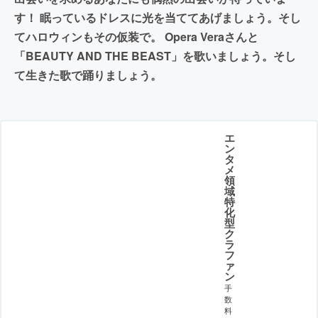
す！ 眠っているドレスに光を当ててあげましょう。そし
てハロウィンもその仮装で。 Opera Veraさんと
「BEAUTY AND THE BEAST」を歌いましょう。そし
て生きた歌で踊りましょう。
エ
ン
タ
メ
領
域
特
化
型
ク
ラ
フ
ァ
ン
手
数
料