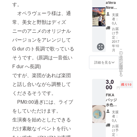
aVera
す。
New
Year
オペラヴェーラ様は、通
支援
Concer
者：
常、美女と野獣はディズ
t」2018
0人
年１月
お届
ニーのアニメのオリジナル
９日(火
け予
曜)19:1
定：
バージョンをアレンジして
5開演会
2017
年10
場東京
G dur のト長調で歌っている
こ
月
都練馬
の
リ
区大泉
そうです。(原調は一音低い
タ
ー
学園ゆ
ン
詳細を見る
を
F dur へ長調)
めりあ
選
択
ホール
す
る
ですが、楽団があれば楽団
チケッ
3,0
ト大人
と話し合いながら調整して
残り10
１枚
00
円
OperaV
くださるそうです。
FIKA
era 西
バッジ
田真以
PM0:00過ぎには、ライブ
水色
さん、
革製直
をしていただけます。
パオロ
支援
径3cm
アンド
者：
生演奏を始めとしたできる
厚さ５
レア・
0人
mm
ディピ
お届
だけ素敵なイベントを行い
FIKA
エトロ
け予
FABRIK
さんの
定：