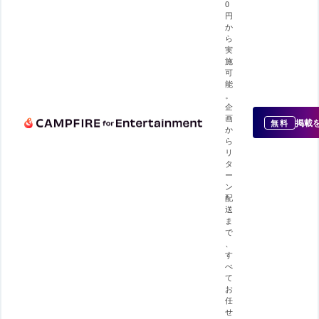
0
円
か
ら
実
施
可
能
。
企
画
掲載
無料
か
ら
リ
タ
ー
ン
配
送
ま
で
、
す
べ
て
お
任
せ