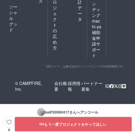
ス
ロ
計
ン
ソー
ジ
デ
ディ
シャ
ェ
ー
ング
ル
ク
タ
mac
グッ
ト
hi-ya
ド
の
補助
広
金申
め
請サ
方
ポー
ト
「QRコード」は株式会社デンソーウェーブの登録商標です。
© CAMPFIRE,
会社概
採用情
パートナー
Inc.
要
報
募集
keiF30990417
さんへアンコール
もう一度プロジェクトをやってほしい
0