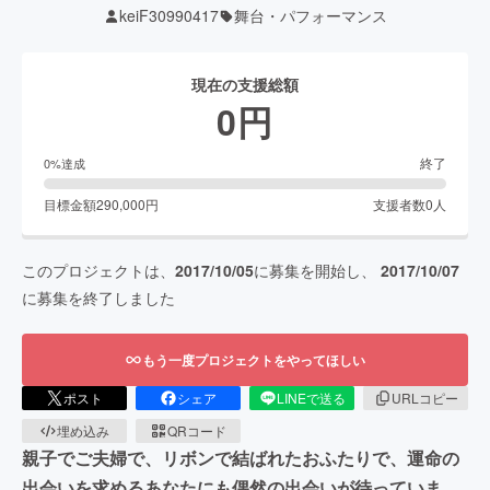
keiF30990417
舞台・パフォーマンス
現在の支援総額
0
円
終了
0
%達成
目標金額
290,000
円
支援者数
0
人
このプロジェクトは、
2017/10/05
に募集を開始し、
2017/10/07
に募集を終了しました
もう一度プロジェクトをやってほしい
ポスト
シェア
LINEで送る
URLコピー
埋め込み
QRコード
親子でご夫婦で、リボンで結ばれたおふたりで、運命の
出会いを求めるあなたにも偶然の出会いが待っていま