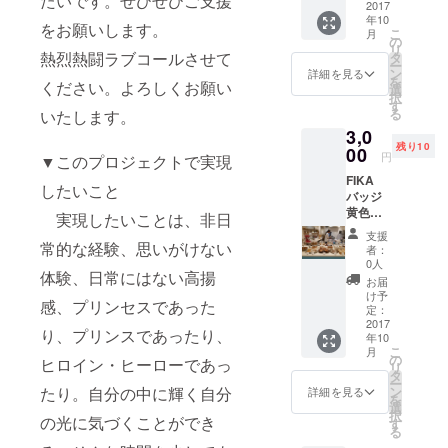
たいです。ぜひぜひご支援
EN 店
2017
サイ
年10
主 関
ン、握
をお願いします。
こ
月
口愛さ
手会付
の
リ
んのサ
き 10月
熱烈熱闘ラブコールさせて
タ
ー
イン入
９日(月
ン
詳細を見る
を
ください。よろしくお願い
り(日付
曜)練馬
選
択
は入り
区立総
す
る
いたします。
ません
合体育
3,0
が、
館にご
残り10
メール
00
来場さ
円
▼このプロジェクトで実現
でのや
れる方
FIKA
りとり
に手渡
したいこと
バッジ
のう
しで
黄色
え 日
す。 ご
実現したいことは、非日
革製直
付やお
身分の
支援
径3cm
名前
常的な経験、思いがけない
分かる
者：
厚さ５
等 簡
ものや
0人
体験、日常にはない高揚
mm(裏
単な文
申し込
お届
側は針
言を入
みのわ
け予
感、プリンセスであった
で、衣
れるこ
定：
かるも
服等に
2017
ともで
のをご
り、プリンスであったり、
年10
は針留
きま
提示く
こ
月
めにな
す。サ
の
ださ
ヒロイン・ヒーローであっ
リ
りま
インを
タ
い。 第
ー
す。)
入れな
ン
たり。自分の中に輝く自分
3回オペ
詳細を見る
を
FIKA
いこと
選
ラ
択
FABRIK
の光に気づくことができ
もでき
す
ヴェー
る
EN 店
ま
ラ主催