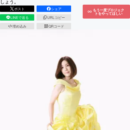
しょう。
ポスト
シェア
もう一度プロジェク
トをやってほしい
LINEで送る
URLコピー
埋め込み
QRコード