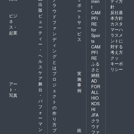
ティ方
men
出
ラ
ポ
針
t
版
ウ
ー
反社基
CAM
ビジ
ビ
ド
ト
本方針
PFI
ネ
ュ
フ
サ
カスタ
RE
ス・
ー
ァ
ー
マーハ
for
起業
テ
ン
ビ
ラスメ
Spor
ィ
デ
ス
ントに
ts
ー
ィ
対する
CAM
・
ン
考え方
PFI
ヘ
グ
クッ
RE
ル
と
キーポ
ふる
ス
は
リシー
さと
ケ
プ
実
納税
ア
ロ
施
AD
アー
舞
ジ
事
FOR
ト・
台
ェ
例
ALL
写真
・
ク
HIO
パ
ト
KOS
フ
の
HI
ォ
作
JFA
ー
り
クラ
マ
方
ウド
ン
プ
統
ファ