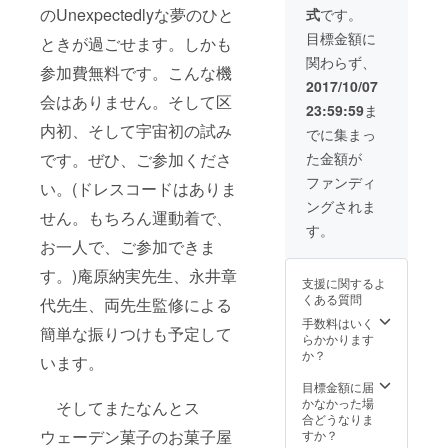
区立総
る場合
サート
ター ●
持って
のUnexpectedlyな夢のひと
式
です。
合体育
は、６
出演:西
高津文
ご来場
館にご
歳未満
目標金額に
田真
美子式
ときが過ごせます。しかも
くださ
来場さ
のお子
以、パ
フェイ
い。
関わらず、
れる方
様はお
オロア
参加費無料です。こんな機
シャル
10:05分
に手渡
静かに
2017/10/07
ンドレ
ヨガ認
からは
しで
会はありません。そして区
ご鑑賞
ア・
定イン
hidemi
23:59:59
ま
す。 ご
くださ
ディピ
ストラ
先生の
内初、そして宇宙初の試み
身分の
いね。
でに集まっ
エト
クター
ファン
分かる
第3回オ
ロ、中
●全日本
クショ
た金額が
です。ぜひ、ご参加くださ
ものや
ペラ
ノ森め
空手道
ナルト
申し込
ヴェー
ファンディ
ぐみ、
連盟公
レーニ
い。(ドレスコードはありま
みのわ
ラ主催
尾崎シ
認初段
ングも
ングされま
かるも
公演 オ
モー
せん。もちろん運動着で、
(駐車場
ありま
のをご
ペラ
す。
ネ、淺
満車の
す。ぜ
提示く
ヴェー
お一人で、ご参加できま
井久美
場合あ
ひご参
ださ
ラ ・
子、メ
りま
加くだ
す。)庵原納実先生、永井章
い。 親
ニュー
リッ
す。時
さい。)
支援に関するよ
子セッ
イヤー
サ・
間にゆ
くある質問
代先生、両先生監修による
トにす
コン
ドー
とりを
る場合
手数料はいく
サート
ン・
持って
簡単な振りつけも予定して
は、６
らかかります
出演:西
パーキ
ご来場
歳未満
か？
田真
ン、西
くださ
います。
のお子
以、パ
川温子
い。
様はお
目標金額に届
オロア
曲目: オ
10:05分
静かに
かなかった場
ンドレ
そしてまたなんとス
ペラ
からは
ご鑑賞
合どうなりま
ア・
「ノル
hidemi
くださ
ウェーデン菓子のお菓子屋
すか？
ディピ
マ」よ
先生の