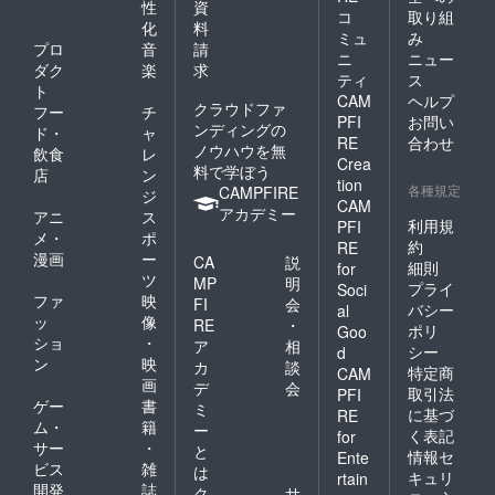
性
資
コ
取り組
化
料
ミュ
み
プロ
音
請
ニ
ニュー
ダク
楽
求
ティ
ス
ト
CAM
ヘルプ
クラウドファ
フー
チ
PFI
お問い
ンディングの
ド・
ャ
RE
合わせ
ノウハウを無
飲食
レ
Crea
料で学ぼう
店
ン
tion
各種規定
CAMPFIRE
ジ
CAM
アカデミー
アニ
ス
利用規
PFI
メ・
ポ
約
RE
漫画
ー
CA
説
細則
for
ツ
MP
明
プライ
Soci
ファ
映
FI
会
バシー
al
ッ
像
RE
・
ポリ
Goo
ショ
・
ア
相
シー
d
ン
映
カ
談
特定商
CAM
画
デ
会
取引法
PFI
ゲー
書
ミ
に基づ
RE
ム・
籍
ー
く表記
for
サー
・
と
情報セ
Ente
ビス
雑
は
キュリ
rtain
開発
誌
ク
サ