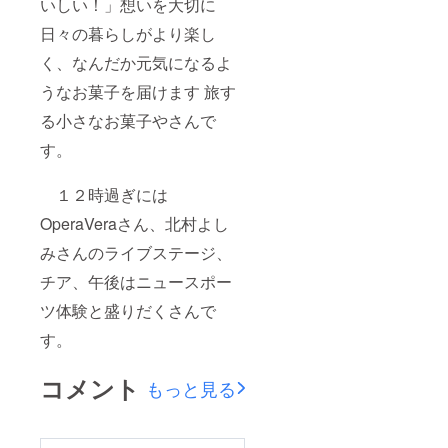
子、メ
いしい！」想いを大切に
Brindisi
都合に
リッ
オペラ
より、
日々の暮らしがより楽し
サ・
「夢遊
変更に
ドー
病の
なる場
く、なんだか元気になるよ
ン・
女」よ
合があ
パーキ
り O
りま
うなお菓子を届けます 旅す
ン、西
ciel!
す。
川温子
che
る小さなお菓子やさんで
曲目: オ
tento
ペラ
す。
Parlami
「ノル
d'amor
マ」よ
e, Mariu
１２時過ぎには
り
L'alba
Casta
separa
OperaVeraさん、北村よし
diva オ
dalla
ペラ
luce
みさんのライブステージ、
「椿
l'ombra
姫」よ
他 *曲
チア、午後はニュースポー
りUn di
目、出
felice,
演者は
ツ体験と盛りだくさんで
Brindisi
都合に
す。
オペラ
より、
「夢遊
変更に
病の
なる場
コメント
もっと見る
女」よ
合が御
り O
座いま
ciel!
す。
che