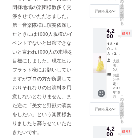
ません
の
タイ古式マッ
パーキ
リ
が、
タ
サージセラ
団様地域の楽団様数多く交
ン、西
ー
メール
ン
ピー」10月９日
詳細を見る
川温子
を
渉させていただきました。
でのや
選
(月曜)体育の日
曲目: オ
択
りとり
す
当日午後０時半
ペラ
る
第一音楽隊様に演奏依頼し
のう
までに練馬区総
「ノル
4,2
え 日
合体育館内会場
マ」よ
たときには1000人規模のイ
残り1
00
付やお
に来られる方の
円
り
名前
み。 hidemi先生
Casta
ベントでないと出演できな
１3：0
等 簡
「少しでも多く
diva オ
０～１
単な文
の方の健康をサ
いと言われ1000人の来場を
ペラ
３：30
言を入
ポートしたり、
「椿
の部の
れるこ
目標にしました。現在ヒル
感動を与えたい
支援
姫」よ
hidemi(
ともで
と思いますので
者：
りUn di
ひでみ)
フラット様にお願いしてい
きま
0人
お力になりたい
felice,
先生方
す。サ
と思っていま
お届
Brindisi
ますがプロの方が所属して
による
インを
け予
す。」 2013年よ
オペラ
「機能
定：
入れな
りパーソナルト
「夢遊
おりそれなりの出演料を用
改善に
2017
いこと
レーナーとして
病の
年10
繋がる
もでき
活動。 現在、イ
意しないとなりません。ま
女」よ
こ
月
TTMS認
の
ま
ンストラクター
り O
リ
定 タイ
タ
す。)
た逆に「美女と野獣の演奏
としても活躍
ciel!
ー
古式
ン
詳細を見る
中。 得意分野
che
を
マッ
をしたい」という楽団様あ
選
は、機能改善に
tento
択
サージ
す
繋がるタイ古式
Parlami
る
りましたら募らせていただ
セラ
マッサージ。
d'amor
4,2
ピー」
《資格》 ●TTMS
e, Mariu
きたいです。
残り1
10月９
00
認定 タイ古式
円
L'alba
日(月曜)