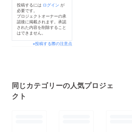
tento
投稿するには
ログイン
が
Parlami
d'amor
必要です。
e, Mariu
プロジェクトオーナーの承
L'alba
認後に掲載されます。承認
separa
された内容を削除すること
dalla
はできません。
luce
l'ombra
他 *曲
※投稿する際の注意点
目、出
演者は
都合に
より、
変更に
なる場
合が御
座いま
同じカテゴリーの人気プロジェ
す。閉
じる
クト