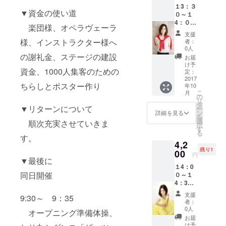
マッサージ協会
separa
１3：３
体育の
認定セラピスト
▼資金の使い道
dalla
０～１
日当日
●JTTMA認定 プ
luce
4：００
午後０
ロフェッショナ
楽団様、オペラヴェーラ
l'ombra
の部の
時半ま
ルセラピスト
支援
他 *曲
hidemi(
でに練
様、インストラクター様へ
者：
●adidas
目、出
ひでみ)
馬区総
0人
Functional
演者は
先生方
合体育
の謝礼金、ステージの建設
お届
Training 認定イ
都合に
による
館内会
け予
ンストラクター
より、
資金、1000人集客のための
「機能
場に来
定：
●高津文美子式
変更に
改善に
2017
られる
フェイシャルヨ
なる場
ちらしとポスター作り
年10
繋がる
方の
ガ認定インスト
こ
合があ
月
TTMS認
み。
の
ラクター ●全日
リ
りま
定 タイ
hidemi
タ
本空手道連盟公
▼リターンについて
ー
す。
古式
先生
ン
詳細を見る
認初段 (駐車場満
を
マッ
「少し
選
順次充実させていきま
車の場合ありま
択
サージ
でも多
す
す。時間にゆと
る
セラ
くの方
す。
りを持ってご来
4,2
ピー」
の健康
場ください。
残り1
10月９
00
をサ
円
10:05分からは
日(月曜)
▼最後に
ポート
hidemi先生の
１4：0
体育の
した
ファンクショナ
同日開催
０～１
日当日
り、感
ルトレーニング
4：3０
午後０
動を与
もあります。ぜ
の部の
時半ま
えたい
支援
ひご参加くださ
9:30～ 9：35
hidemi(
でに練
と思い
者：
い。)
ひでみ)
馬区総
ますの
0人
オープニング準備体操、
先生方
合体育
でお力
お届
による
館内会
になり
け予