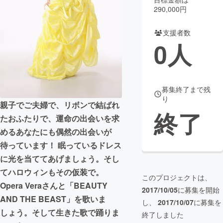
290,000円
まちづくり・地域活性化
支援者数
0
人
CAMPFIRE for Social Good
CAMPFIRE Creation
CAMPFIREふるさと納税
machi-ya
コミュニティ
募集終了まで残
り
親子でご夫婦で、リボンで結ばれ
終了
たおふたりで、運命の出会いを求
めるあなたにも偶然の出会いが
待っています！ 眠っているドレス
に光を当ててあげましょう。そし
てハロウィンもその仮装で。
このプロジェクトは、
Opera Veraさんと「BEAUTY
2017/10/05
に募集を開始
AND THE BEAST」を歌いま
し、
2017/10/07
に募集を
しょう。そして生きた歌で踊りま
終了しました