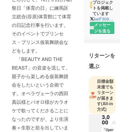
プロジェク
祭日「体育の日」に練馬区
トを掲載し
ています
立総合(谷原)体育館にて体育
keiF30990417
メッセー
の日記念行事を行います。
ジを送る
そのイベントでプリンセ
ス・プリンス仮装舞踏会な
どをします。
リターンを
「BEAUTY AND THE
選ぶ
BEAST」の音楽を流して、
親子から楽しめる仮装舞踏
目標金額
会をしたいという企画で
未達でも
リターン
す。オペラヴェーラの西田
が届きま
真以様とパオロ様がカラオ
す
(All-in
方式)
ケで歌ってくださることに
3,0
なったのですが、より生演
00
円
奏＋生歌と欲を出していま
「Oper