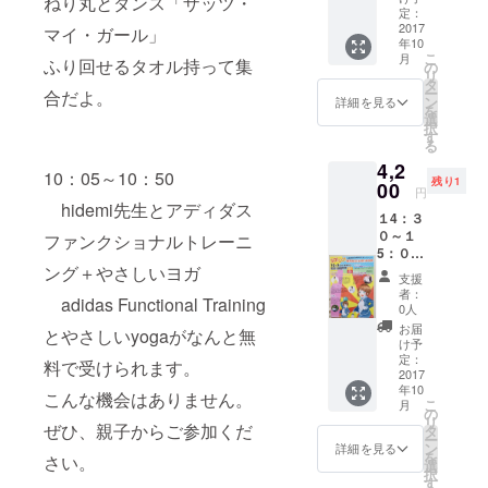
ねり丸とダンス「ザッツ・
「機能
場に来
定：
たいと
改善に
2017
られる
マイ・ガール」
思って
年10
繋がる
方の
いま
こ
月
TTMS認
ふり回せるタオル持って集
み。
の
す。」
リ
定 タイ
hidemi
タ
2013年
ー
合だよ。
古式
先生
ン
より
詳細を見る
を
マッ
「少し
選
パーソ
択
サージ
でも多
す
ナルト
る
セラ
くの方
レー
4,2
ピー」
の健康
ナーと
10：05～10：50
残り1
10月９
00
をサ
して活
円
日(月曜)
ポート
動。 現
hidemi先生とアディダス
１4：３
体育の
した
在、イ
０～１
日当日
ファンクショナルトレーニ
り、感
ンスト
5：００
午後０
動を与
ラク
の部の
ング＋やさしいヨガ
時半ま
えたい
ターと
支援
hidemi(
でに練
と思い
しても
者：
adidas Functional Training
ひでみ)
馬区総
ますの
0人
活躍
先生方
合体育
でお力
中。 得
お届
とやさしいyogaがなんと無
による
館内会
になり
け予
意分野
「機能
場に来
定：
たいと
は、機
料で受けられます。
改善に
2017
られる
思って
能改善
年10
繋がる
方の
いま
こんな機会はありません。
に繋が
こ
月
TTMS認
み。
の
す。」
るタイ
リ
定 タイ
ぜひ、親子からご参加くだ
hidemi
タ
2013年
古式
ー
古式
先生
ン
より
詳細を見る
マッ
を
さい。
マッ
「少し
選
パーソ
サー
択
サージ
でも多
す
ナルト
ジ。