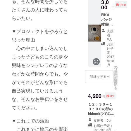
る、そんな時間を少しでも
3,0
主 関
す。)
公演 オ
残り10
口愛さ
00
裏側は
ペラ
円
たくさんの人に味わっても
んのサ
針で、
ヴェー
FIKA
イン入
衣服等
ラ ・
らいたい。
バッジ
り(日付
には針
ニュー
紺色(黄
は入り
留めに
イヤー
色は別
ません
なりま
コン
▼プロジェクトをやろうと
支援
です)
が、
す。
サート
者：
革製直
メール
思った理由
0人
出演:西
径3cm
でのや
田真
お届
厚さ５
心の中にしまい込んでし
りとり
け予
以、パ
mm(裏
のう
定：
オロア
まった子どものころの夢や
側は針
2017
え 日
ンドレ
年10
で、衣
付やお
ア・
興味をシンデレラのような
こ
月
服等に
名前
の
ディピ
リ
は針留
等 簡
タ
エト
わずかな時間からでも、や
ー
めにな
単な文
ン
詳細を見る
ロ、中
を
りま
言を入
選
がてそれがどんな形にでも
ノ森め
択
す。)
れるこ
す
ぐみ、
る
FIKA
自己実現していけるよう
ともで
尾崎シ
FABRIK
4,200
きま
モー
円
残り1
な、そんなお手伝いをさせ
EN 店
す。サ
ネ、淺
主 関
１２：３０～１
インを
井久美
てください。
口愛さ
３：００の部の
入れな
子、メ
んのサ
hidemi(ひでみ)
いこと
リッ
イン入
先生方による
もでき
サ・
▼これまでの活動
支援者：0人
り(日付
「機能改善に繋
ます。)
ドー
お届け予定：
は入り
がるTTMS認定
これまでに地元の交響楽
ン・
こ
2017年10月