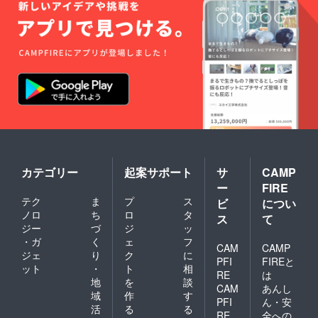
カテゴリー
起案サポート
サ
CAMP
ー
FIRE
テク
ま
プ
ス
ビ
につい
ノロ
ち
ロ
タ
ス
て
ジー
づ
ジ
ッ
・ガ
く
ェ
フ
CAM
CAMP
ジェ
り
ク
に
PFI
FIREと
ット
・
ト
相
RE
は
地
を
談
CAM
あんし
域
作
す
PFI
ん・安
活
る
る
RE
全への