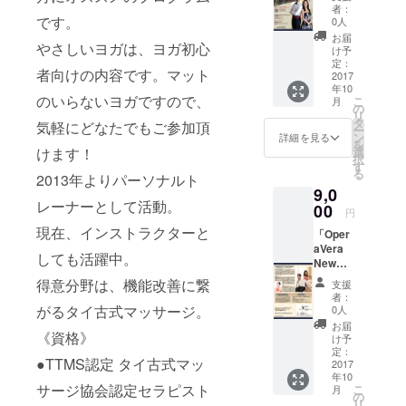
Concer
OperaV
と思い
しても
者：
定セラ
シャル
t」2018
era 西
です。
ますの
0人
活躍
ピスト
ヨガ認
年１月
田真以
でお力
中。 得
お届
●JTTM
定イン
やさしいヨガは、ヨガ初心
９日(火
さん、
になり
け予
意分野
A認定
ストラ
曜)19:1
パオロ
定：
たいと
は、機
プロ
クター
者向けの内容です。マット
5開演
2017
アンド
思って
能改善
フェッ
●全日本
年10
会場東
レア・
いま
に繋が
ショナ
のいらないヨガですので、
空手道
こ
月
京都練
ディピ
の
す。」
るタイ
ルセラ
連盟公
リ
馬区大
エトロ
タ
2013年
古式
気軽にどなたでもご参加頂
ピスト
認初段
ー
泉学園
さんの
ン
より
詳細を見る
マッ
●adidas
(駐車場
を
ゆめり
サイ
選
けます！
パーソ
サー
Functio
満車の
択
あホー
ン、握
す
ナルト
ジ。
nal
場合あ
る
ル 親子
2013年よりパーソナルト
手会付
レー
《資
Training
りま
9,0
セット
き 10月
ナーと
格》
認定イ
す。時
レーナーとして活動。
(チケッ
00
９日(月
して活
●TTMS
円
ンスト
間にゆ
ト大人
曜)練馬
動。 現
認定 タ
ラク
とりを
現在、インストラクターと
「Oper
１枚＋
区立総
在、イ
イ古式
ター ●
持って
aVera
高校生
合体育
ンスト
マッ
しても活躍中。
高津文
ご来場
New
以下2
館にご
ラク
サージ
美子式
くださ
Year
枚)
来場さ
ターと
得意分野は、機能改善に繋
協会認
支援
フェイ
い。
Concer
OperaV
れる方
しても
者：
定セラ
シャル
10:05分
t」2018
era 西
がるタイ古式マッサージ。
に手渡
0人
活躍
ピスト
ヨガ認
からは
年１月
田真以
しで
中。 得
お届
●JTTM
定イン
hidemi
９日(火
《資格》
さん、
す。 ご
け予
意分野
A認定
ストラ
先生の
曜)19:1
パオロ
定：
身分の
は、機
プロ
クター
ファン
●TTMS認定 タイ古式マッ
5開演
2017
アンド
分かる
能改善
フェッ
●全日本
クショ
年10
会場東
レア・
ものや
に繋が
ショナ
空手道
サージ協会認定セラピスト
こ
ナルト
月
京都練
ディピ
の
申し込
るタイ
ルセラ
連盟公
リ
レーニ