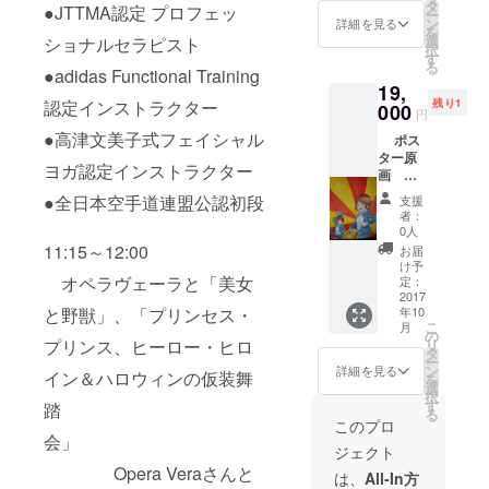
馬区大
エトロ
タ
みのわ
古式
●JTTMA認定 プロフェッ
ピスト
認初段
ー
ングも
泉学園
さんの
ン
かるも
詳細を見る
マッ
●adidas
(駐車場
を
ありま
ゆめり
サイ
選
のをご
ショナルセラピスト
サー
Functio
満車の
択
す。ぜ
あホー
ン、握
す
提示く
ジ。
nal
場合あ
る
ひご参
ル 親子
●adidas Functional Training
手会付
ださ
《資
Training
りま
加くだ
19,
セット
き 10月
い。 親
格》
認定イ
す。時
さい。)
残り1
認定インストラクター
(チケッ
000
９日(月
子セッ
●TTMS
円
ンスト
間にゆ
ト大人
曜)練馬
トにす
認定 タ
ラク
とりを
●高津文美子式フェイシャル
ポス
１枚＋
区立総
る場合
イ古式
ター ●
持って
ター原
高校生
合体育
は、６
マッ
高津文
ヨガ認定インストラクター
ご来場
画 水
以下3
館にご
歳未満
サージ
美子式
くださ
彩絵の
枚)
来場さ
のお子
●全日本空手道連盟公認初段
協会認
支援
フェイ
い。
具 作
OperaV
れる方
様はお
者：
定セラ
シャル
10:05分
者 寝
era 西
に手渡
0人
静かに
ピスト
ヨガ認
からは
音(ねお
田真以
しで
11:15～12:00
ご鑑賞
お届
●JTTM
定イン
hidemi
ん)さん
さん、
す。 ご
け予
くださ
A認定
ストラ
先生の
のサイ
オペラヴェーラと「美女
パオロ
定：
身分の
いね。
プロ
クター
ファン
ンを入
2017
アンド
分かる
第3回オ
フェッ
●全日本
クショ
年10
と野獣」、「プリンセス・
れるこ
レア・
ものや
ペラ
ショナ
空手道
こ
ナルト
月
ともで
ディピ
の
申し込
ヴェー
ルセラ
連盟公
リ
プリンス、ヒーロー・ヒロ
レーニ
きま
エトロ
タ
みのわ
ラ主催
ピスト
認初段
ー
ングも
す。
さんの
ン
かるも
詳細を見る
公演 オ
●adidas
イン＆ハロウィンの仮装舞
(駐車場
を
ありま
サイ
選
のをご
ペラ
Functio
満車の
択
す。ぜ
ン、握
す
提示く
踏
ヴェー
nal
場合あ
る
ひご参
手会付
ださ
このプロ
ラ ・
Training
りま
加くだ
き 10月
会」
い。 親
ニュー
認定イ
す。時
さい。)
ジェクト
９日(月
子セッ
イヤー
ンスト
間にゆ
Opera Veraさんと
曜)練馬
トにす
は、
All-In方
コン
ラク
とりを