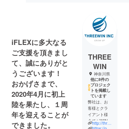
iFLEXに多大なる
ご支援を頂きまし
THREE
て、誠にありがと
WIN
うございます！
神奈川県
他に8件の
おかげさまで、
プロジェク
トを掲載し
2020年4月に初上
ています
弊社は、お
陸を果たし、１周
客様とクラ
年を迎えることが
イアント様
全てがWIN-
http://three-win.net/
できました。
WIN-WINに
https://peraichi.com/landing_pages/view/iflex