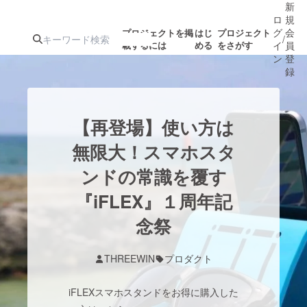
新
ロ
規
グ
会
プロジェクトを掲
はじ
プロジェクト
/
載するには
める
をさがす
イ
員
ン
登
録
人気のプロ
注目のリ
注目の新着プロ
募集終了が近いプ
もうすぐ公開
【再登場】使い方は
ジェクト
ターン
ジェクト
ロジェクト
されます
無限大！スマホスタ
ンドの常識を覆す
アート・写真
音楽
『iFLEX』１周年記
テクノロジー・ガジェット
念祭
ゲーム・サ
映像・映画
書籍・雑誌
THREEWIN
プロダクト
iFLEXスマホスタンドをお得に購入した
ビジネス・起業
チャレンジ