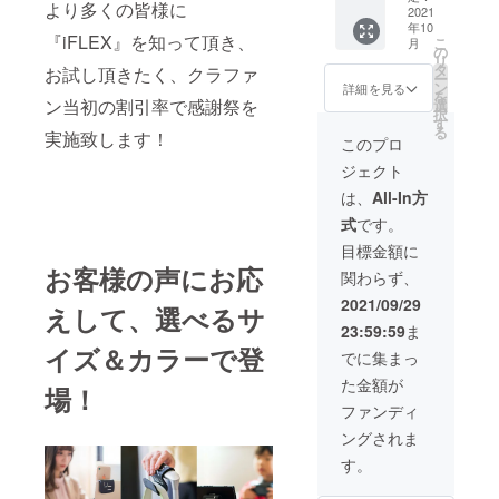
ご連絡
より多くの皆様に
F】
2021
シュグ
致しま
年10
iFLEX
リーン
す。
『iFLEX』を知って頂き、
こ
月
オリジ
の
より１
リ
ナル×1
タ
色をお
お試し頂きたく、クラファ
ー
一般販
ン
選び下
詳細を見る
を
売価
ン当初の割引率で感謝祭を
選
さい）
択
格：
す
※写真の
る
実施致します！
3,850円
カラー
このプロ
（税・
はイ
ジェクト
送料
メージ
込） の
です。
は、
All-In方
【40％
※ネコポ
式
です。
OFF】
ス にて
→
発送予
目標金額に
2,310円
定で
お客様の声にお応
関わらず、
【内
す。 ※
容】
製造状
2021/09/29
えして、選べるサ
■iFLEX
況によ
23:59:59
ま
オリジ
り出荷
イズ＆カラーで登
ナル × 1
時期が
でに集まっ
個（ラ
遅れる
た金額が
イムグ
場！
場合、
リー
早急に
ファンディ
ン） ※
ご連絡
ングされま
写真の
致しま
カラー
す。
す。
はイ
メージ