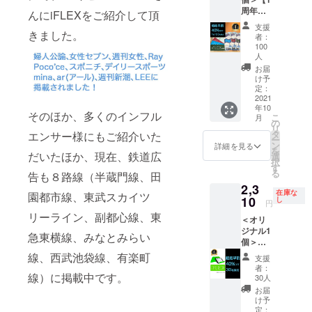
→
※ネコポ
周年超
2,503円
んにiFLEXをご紹介して頂
ス にて
超早割
【内
発送予
支援
40％OF
きました。
容】
定で
者：
F】
■iFLEX
す。 ※
100
iFLEX
オリジ
人
製造状
mini×1
ナル × 1
況によ
お届
一般販
個（ラ
け予
り出荷
売価
定：
イムグ
時期が
2021
格：
リー
遅れる
年10
3,300円
ン） ※
場合、
そのほか、多くのインフル
こ
月
（税・
の
写真の
早急に
リ
送料
タ
カラー
エンサー様にもご紹介いた
ご連絡
ー
込） の
ン
はイ
詳細を見る
致しま
を
だいたほか、現在、鉄道広
【40％
選
メージ
す。
択
OFF】
す
です。
る
告も８路線（半蔵門線、田
→
※ネコポ
2,3
1,980円
ス にて
在庫な
園都市線、東武スカイツ
10
【内
し
発送予
円
容】
定で
リーライン、副都心線、東
＜オリ
■iFLEX
す。 ※
ジナル1
mini × 1
製造状
急東横線、みなとみらい
個＞ラ
個（ボ
況によ
イムグ
ル
線、西武池袋線、有楽町
り出荷
支援
リーン
ドー、
時期が
者：
【1周年
線）に掲載中です。
サック
30人
遅れる
超超早
ス、プ
場合、
お届
割
リ
け予
早急に
40％OF
定：
ティッ