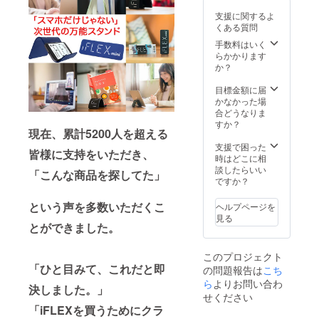
です。
支援に関するよ
※ネコポ
くある質問
ス にて
発送予
手数料はいく
定で
らかかります
す。 ※
か？
製造状
況によ
目標金額に届
り出荷
かなかった場
時期が
合どうなりま
遅れる
すか？
現在、累計5200人を超える
場合、
早急に
支援で困った
皆様に支持をいただき、
ご連絡
時はどこに相
致しま
談したらいい
「こんな商品を探してた」
す。
ですか？
という声を多数いただくこ
ヘルプページを
見る
とができました。
このプロジェクト
「ひと目みて、これだと即
の問題報告は
こち
ら
よりお問い合わ
決しました。」
せください
「iFLEXを買うためにクラ