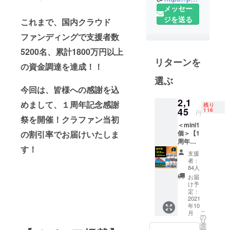
なるビジネ
メッセー
スを心掛
ジを送る
これまで、国内クラウド
け、３つの
ファンディングで支援者数
ビジョンを
5200名、累計1800万円以上
掲げて活動
リターンを
をしており
の資金調達を達成！！
ます。①働
選ぶ
き方改革 ②
今回は、皆様への感謝を込
マネーリテ
2,1
めまして、１周年記念感謝
残り
ラシー向上
45
116
円
祭を開催！クラファン当初
③スポーツ×
＜mini1
地方創生支
の割引率でお届けいたしま
個＞【1
周年超
援。2020年1
す！
早割
支援
月に行われ
35％OF
者：
たラスベガ
F】
84人
iFLEX
スCESで
お届
mini×1
け予
『iFLEX』に
一般販
定：
売価
2021
出会い、ス
年10
格：
マホスタン
こ
月
3,300円
の
リ
ド以外にも
（税・
タ
ー