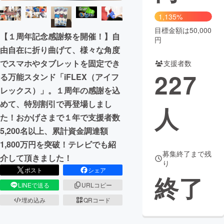
1,135%
目標金額は50,000
【１周年記念感謝祭を開催！】自
円
由自在に折り曲げて、様々な角度
でスマホやタブレットを固定でき
支援者数
227
る万能スタンド「iFLEX（アイフ
レックス）」。１周年の感謝を込
めて、特別割引で再登場しまし
人
た！おかげさまで１年で支援者数
5,200名以上、累計資金調達額
1,800万円を突破！テレビでも紹
募集終了まで残
介して頂きました！
り
ポスト
シェア
終了
LINEで送る
URLコピー
埋め込み
QRコード