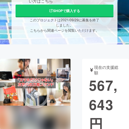
い方はこちら
まちづくり・地域活性化
SHOPで購入する
このプロジェクトは2021/09/29に募集を終了
しました。
CAMPFIRE for Social Good
CAMPFIRE Creation
こちらから関連ページを閲覧いただけます。
CAMPFIREふるさと納税
machi-ya
コミュニティ
現在の支援総
額
567,
643
円