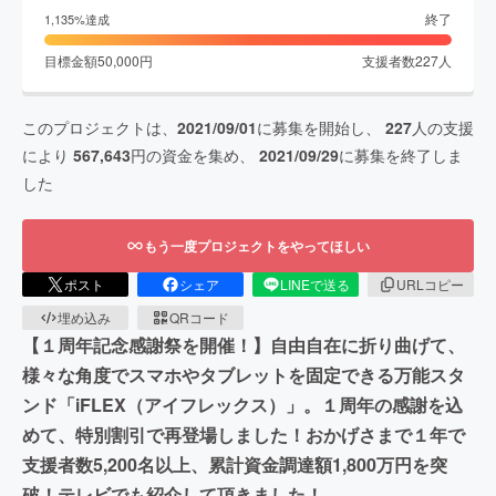
終了
1,135
%達成
目標金額
50,000
円
支援者数
227
人
このプロジェクトは、
2021/09/01
に募集を開始し、
227
人の支援
により
567,643
円の資金を集め、
2021/09/29
に募集を終了しま
した
もう一度プロジェクトをやってほしい
ポスト
シェア
LINEで送る
URLコピー
埋め込み
QRコード
【１周年記念感謝祭を開催！】自由自在に折り曲げて、
様々な角度でスマホやタブレットを固定できる万能スタ
ンド「iFLEX（アイフレックス）」。１周年の感謝を込
めて、特別割引で再登場しました！おかげさまで１年で
支援者数5,200名以上、累計資金調達額1,800万円を突
破！テレビでも紹介して頂きました！