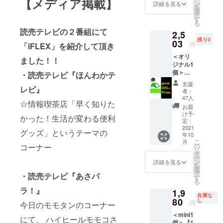
【メディア掲載】
送料
様々な使い
ン
詳細を見る
を
込） の
選
方ができる
択
【35％
す
る
点に魅力を
OFF】
読売テレビの２番組にて
2,5
→
感じ、より
残り3
2,145円
03
「iFLEX」を紹介して頂き
円
多くの方に
【内
＜オリ
容】
商品をお届
ました！！
ジナル1
■iFLEX
けしたく、
個＞ラ
mini × 1
・読売テレビ『ほんわかテ
起案いたし
イムグ
個（ボ
支援
レビ』
リーン
ル
ました。使
者：
【1周年
ドー、
47人
い方はあな
☆情報喫茶店「早く知りた
超早割
サック
お届
35％OF
た次第！是
ス、プ
け予
かった！生活が変わる便利
F】
リ
定：
非、様々な
iFLEX
2021
ティッ
グッズ」というテーマの
使い方を教
年10
オリジ
シュグ
こ
月
ナル×1
リーン
えて下さ
の
コーナー
リ
一般販
より１
タ
い。
ー
売価
色をお
ン
詳細を見る
を
格：
選び下
選
択
・読売テレビ『あさパ
3,850円
さい）
す
る
（税・
※写真の
ラ！』
1,9
送料
カラー
在庫な
込） の
80
はイ
し
円
今日のモモタンのコーナー
【35％
メージ
＜mini1
OFF】
です。
にて、 ハイヒールモモコさ
個＞【1