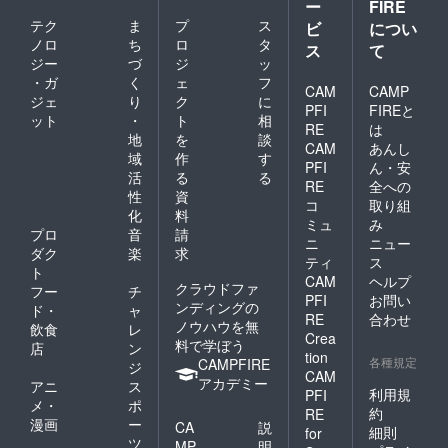
ー
FIRE
テク
ま
プ
ス
ビ
につい
ノロ
ち
ロ
タ
ス
て
ジー
づ
ジ
ッ
・ガ
く
ェ
フ
CAM
CAMP
ジェ
り
ク
に
PFI
FIREと
ット
・
ト
相
RE
は
地
を
談
CAM
あんし
域
作
す
PFI
ん・安
活
る
る
RE
全への
性
資
コ
取り組
化
料
ミュ
み
プロ
音
請
ニ
ニュー
ダク
楽
求
ティ
ス
ト
CAM
ヘルプ
クラウドファ
フー
チ
PFI
お問い
ンディングの
ド・
ャ
RE
合わせ
ノウハウを無
飲食
レ
Crea
料で学ぼう
店
ン
tion
各種規定
CAMPFIRE
ジ
CAM
アカデミー
アニ
ス
利用規
PFI
メ・
ポ
約
RE
漫画
ー
CA
説
細則
for
ツ
MP
明