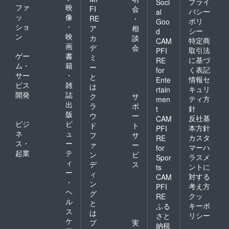
プライ
Soci
ファ
映
FI
会
バシー
al
ッ
像
RE
・
ポリ
Goo
ショ
・
ア
相
シー
d
ン
映
カ
談
特定商
CAM
画
デ
会
取引法
PFI
ゲー
書
ミ
に基づ
RE
ム・
籍
ー
く表記
for
サー
・
と
情報セ
Ente
ビス
雑
は
キュリ
rtain
開発
誌
ク
サ
ティ方
men
出
ラ
ポ
針
t
版
ウ
ー
反社基
CAM
ビジ
ビ
ド
ト
本方針
PFI
ネ
ュ
フ
サ
カスタ
RE
ス・
ー
ァ
ー
マーハ
for
起業
テ
ン
ビ
ラスメ
Spor
ィ
デ
ス
ントに
ts
ー
ィ
対する
CAM
・
ン
考え方
PFI
ヘ
グ
クッ
RE
ル
と
キーポ
ふる
ス
は
リシー
さと
ケ
プ
実
納税