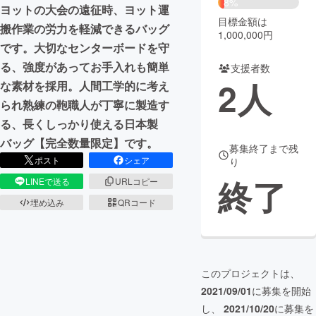
8%
ヨットの大会の遠征時、ヨット運
目標金額は
まちづくり・地域活性化
搬作業の労力を軽減できるバッグ
1,000,000円
です。大切なセンターボードを守
る、強度があってお手入れも簡単
支援者数
CAMPFIRE for Social Good
CAMPFIRE Creation
2
人
な素材を採用。人間工学的に考え
CAMPFIREふるさと納税
machi-ya
コミュニティ
られ熟練の鞄職人が丁寧に製造す
る、長くしっかり使える日本製
バッグ【完全数量限定】です。
募集終了まで残
ポスト
シェア
り
終了
LINEで送る
URLコピー
埋め込み
QRコード
このプロジェクトは、
2021/09/01
に募集を開始
し、
2021/10/20
に募集を