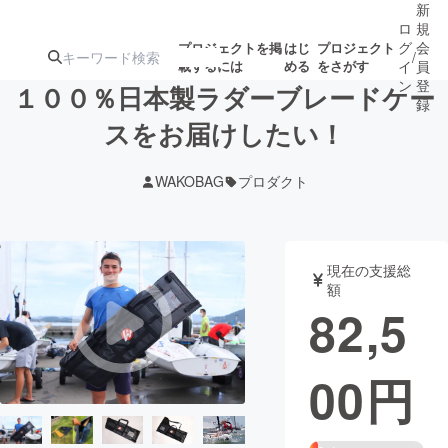
新
ロ
規
グ
会
プロジェクトを掲
はじ
プロジェクト
/
載するには
める
をさがす
イ
員
ン
登
１００％日本製ラダーブレードケー
録
スをお届けしたい！
人気のプロ
注目のリ
注目の新着プロ
募集終了が近いプ
もうすぐ公開
WAKOBAG
プロダクト
ジェクト
ターン
ジェクト
ロジェクト
されます
アート・写真
音楽
現在の支援総
額
82,5
テクノロジー・ガジェット
ゲーム・サ
00
円
映像・映画
書籍・雑誌
ビジネス・起業
チャレンジ