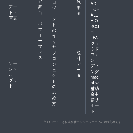
ア
ロ
施
AD
アー
舞
ジ
事
FOR
ト・
台
ェ
例
ALL
写真
・
ク
HIO
パ
ト
KOS
フ
の
HI
ォ
作
JFA
ー
り
クラ
マ
方
ウド
ン
プ
統
ファ
ス
ロ
計
ン
ソー
ジ
デ
ディ
シャ
ェ
ー
ング
ル
ク
タ
mac
グッ
ト
hi-ya
ド
の
補助
広
金申
め
請サ
方
ポー
ト
「QRコード」は株式会社デンソーウェーブの登録商標です。