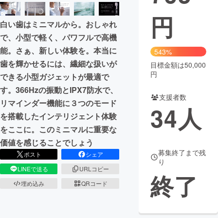
円
まちづくり・地域活性化
白い歯はミニマルから。おしゃれ
で、小型で軽く、パワフルで高機
CAMPFIRE for Social Good
CAMPFIRE Creation
能。さぁ、新しい体験を。本当に
543%
CAMPFIREふるさと納税
machi-ya
コミュニティ
歯を輝かせるには、繊細な扱いが
目標金額は50,000
円
できる小型ガジェットが最適で
す。366Hzの振動とIPX7防水で、
支援者数
リマインダー機能に３つのモード
34
人
を搭載したインテリジェント体験
をここに。このミニマルに重要な
価値を感じることでしょう
募集終了まで残
ポスト
シェア
り
LINEで送る
URLコピー
終了
埋め込み
QRコード