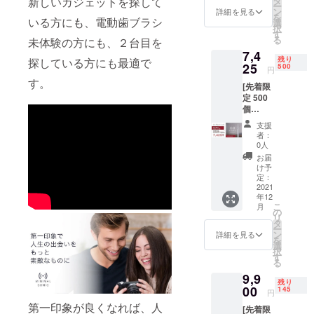
タ
新しいガジェットを探して
ー
9,900円
ン・仕
ン
詳細を見る
を
の
いる方にも、電動歯ブラシ
様は変
選
択
35%OF
更にな
す
る
未体験の方にも、２台目を
F］ ・
る可能
7,4
本体×1
性もご
残り
探している方にも最適で
個 ・交
25
ざいま
500
円
換式ブ
す。ご
す。
[先着限
ラシ
了承く
定 500
ヘッド
ださ
個
×2個 ・
い。 ※
25%OF
充電
ご注文
支援
F ！] ・
ケーブ
状況、
者：
ミニマ
ル×1個
使用部
0人
ルソ
（箱サ
材の供
お届
ニック×
イズ：
給状
け予
１ ・
220mm
定：
況、製
7,425円
2021
×50mm
造工程
年12
［一般
×20mm
上の都
こ
月
販売予
） ※デ
の
合等に
リ
定価格
ザイ
タ
より出
ー
9,900円
ン・仕
ン
荷時期
詳細を見る
を
の
様は変
選
が遅れ
択
25%OF
更にな
す
る場合
る
F］ ・
る可能
があり
9,9
本体×1
性もご
ます。
残り
個 ・交
00
ざいま
145
円
換式ブ
す。ご
第一印象が良くなれば、人
[先着限
ラシ
了承く