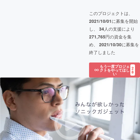
このプロジェクトは、
2021/10/01
に募集を開始
し、
34
人の支援により
271,765
円の資金を集
め、
2021/10/30
に募集を
終了しました
もう一度プロジェ
2
クトをやってほし
8
い