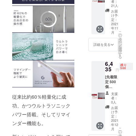
者：
ミニマ
クト開発で
21人
ルソ
お届
そのペイン
ニック×
け予
をクリアす
１ ・
定：
5,445円
2021
ることがで
年11
［一般
きるように
こ
月
販売予
の
リ
日々励んで
定価格
タ
ー
9,900円
ン
詳細を見る
おります。
を
の
選
今後も様々
択
45%OF
す
る
F］ ・
なアイデア
6,4
本体×1
を現実化し
残り
個 ・交
35
500
円
て皆様に新
換式ブ
[先着限
ラシ
しい体験を
定 500
ヘッド
お送りでき
個
×2個 ・
35%OF
るように精
充電
支援
従来比約60％軽量化に成
F ！] ・
ケーブ
者：
進してまい
ミニマ
ル×1個
0人
功、かつウルトラソニック
ります。
ルソ
（箱サ
お届
ニック×
イズ：
け予
パワー搭載、そしてリマイ
１ ・
220mm
定：
6,435円
2021
×50mm
ンダー機能も。
年12
［一般
×20mm
こ
月
販売予
） ※デ
の
リ
定価格
ザイ