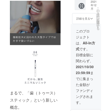
ト ・
2021
220mm
造工程
年12
13,365
×50mm
上の都
こ
月
円 ［一
×20mm
の
合等に
リ
般販売
）×2個
タ
より出
ー
予定価
※デザイ
ン
荷時期
詳細を見る
を
格
ン・仕
選
が遅れ
択
29,700
様は変
す
る場合
る
円の
更にな
があり
このプロ
55%OF
る可能
ます。
ジェクト
F］ ・
性もご
本体×3
ざいま
は、
All-In方
個 ・交
す。ご
式
です。
換式ブ
了承く
ラシ
ださ
目標金額に
ヘッド
い。 ※
関わらず、
×6個 ・
ご注文
充電
状況、
2021/10/30
ケーブ
使用部
23:59:59
ま
ル×3個
材の供
（箱サ
給状
でに集まっ
イズ：
況、製
た金額が
220mm
造工程
×50mm
上の都
ファンディ
まるで、「歯（トゥース）
×20mm
合等に
ングされま
）×3個
より出
スティック」という新しい
※デザイ
荷時期
す。
ン・仕
が遅れ
概念。
様は変
る場合