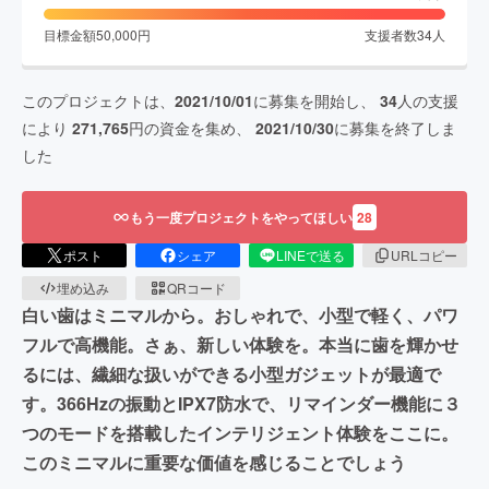
目標金額
50,000
円
支援者数
34
人
このプロジェクトは、
2021/10/01
に募集を開始し、
34
人の支援
により
271,765
円の資金を集め、
2021/10/30
に募集を終了しま
した
もう一度プロジェクトをやってほしい
28
ポスト
シェア
LINEで送る
URLコピー
埋め込み
QRコード
白い歯はミニマルから。おしゃれで、小型で軽く、パワ
フルで高機能。さぁ、新しい体験を。本当に歯を輝かせ
るには、繊細な扱いができる小型ガジェットが最適で
す。366Hzの振動とIPX7防水で、リマインダー機能に３
つのモードを搭載したインテリジェント体験をここに。
このミニマルに重要な価値を感じることでしょう