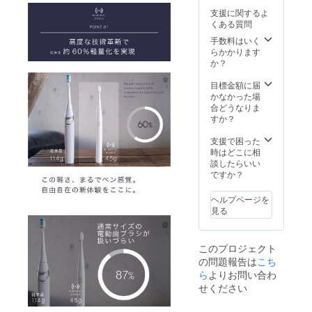
更にな
があり
支援に関するよ
る可能
ます。
くある質問
性もご
ざいま
手数料はいく
す。ご
らかかります
了承く
か？
ださ
い。 ※
目標金額に届
ご注文
かなかった場
状況、
合どうなりま
使用部
すか？
材の供
給状
支援で困った
況、製
時はどこに相
造工程
談したらいい
上の都
ですか？
合等に
より出
ヘルプページを
荷時期
見る
が遅れ
る場合
があり
このプロジェクト
ます。
の問題報告は
こち
ら
よりお問い合わ
せください