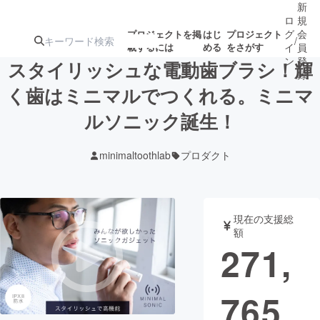
新
ロ
規
グ
会
プロジェクトを掲
はじ
プロジェクト
/
載するには
める
をさがす
イ
員
ン
登
スタイリッシュな電動歯ブラシ！輝
録
く歯はミニマルでつくれる。ミニマ
ルソニック誕生！
人気のプロ
注目のリ
注目の新着プロ
募集終了が近いプ
もうすぐ公開
ジェクト
ターン
ジェクト
ロジェクト
されます
minimaltoothlab
プロダクト
アート・写真
音楽
現在の支援総
テクノロジー・ガジェット
ゲーム・サ
額
271,
映像・映画
書籍・雑誌
765
ビジネス・起業
チャレンジ