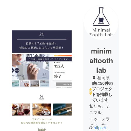
minim
altooth
lab
福岡県
他に50件の
プロジェク
トを掲載し
ています
私たち、ミ
ニマル
トゥースラ
ボは、歯科
https://minimalsonic.com/