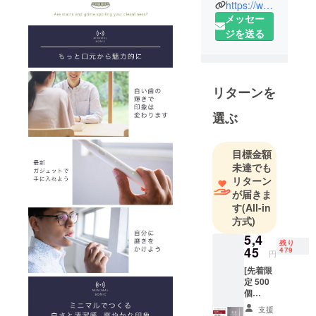
コンサルタ
https://www.instagram.com/minimal_sonic/
ント、電動
メッセー
歯ブラシマ
ジを送る
ニア＆マー
ケティング
メンバー、
リターンを
ガジェット
プロダクト
選ぶ
ディベロッ
パーのチー
目標金額
ムです。
未達でも
常日頃、歯
リターン
科医院のコ
が届きま
ンサルティ
す
(All-in
ング業務か
方式)
ら医院長様
5,4
残り
やスタッフ
45
479
円
様、そして
[先着限
患者様の
定 500
個
ニーズを捉
45%OF
支援
え、プロダ
F ！] ・