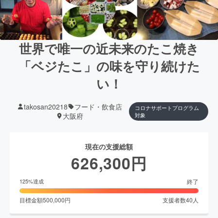
世界で唯一の近未来のたこ焼き
「ベジたこ」の味を守り続けた
い！
takosan20218
フード・飲食店
コロナサポートプログラム
大阪府
対象
現在の支援総額
626,300
円
終了
125
%達成
目標金額
500,000
円
支援者数
40
人