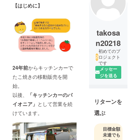
【はじめに】
takosa
n20218
初めてのプ
ロジェクト
です
24年前
からキッチンカーで
メッセー
ジを送る
たこ焼きの移動販売を開
始。
以後、
「キッチンカーのパ
リターンを
イオニア」
として営業を続
選ぶ
けています。
目標金額
未達でも