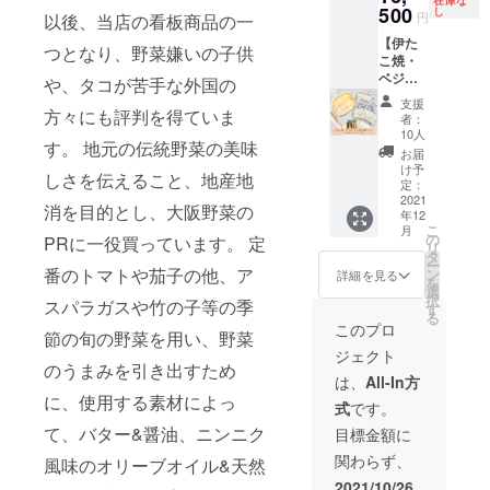
在庫な
レゼン
ご提
500
み）
し
ナルオ
す
円
以後、当店の看板商品の一
トする
供！ 当
【セッ
イルで
【伊た
も良
プロ
ト内
す(青森
つとなり、野菜嫌いの子供
こ焼・
し。 お
ジェク
容】 ・
県産に
ベジた
うちで
ト終了
や、タコが苦手な外国の
オリジ
んにく
こ たこ
たこ焼
後、直
ナル
を使用)
支援
焼き奉
方々にも評判を得ていま
きを二
接ご連
ミック
〇食品
者：
行セッ
倍楽し
絡させ
ス粉×2
10人
にはそ
す。 地元の伝統野菜の美味
ト(4人
むの良
ていた
・おい
れぞれ
お届
セッ
し。
だき場
しい塩
け予
賞味期
しさを伝えること、地産地
ト)】×
【セッ
所や日
定：
(瓶)×1
限がご
５ 野菜
2021
ト内
程のご
・計量
ざいま
消を目的とし、大阪野菜の
年12
にも合
容】 ・
相談を
カップ
すので
こ
月
うよう
オリジ
行いま
の
×1 ・
PRに一役買っています。 定
お早め
リ
に独自
ナル
す。
タ
ピック
にどう
ー
で研究
番のトマトや茄子の他、ア
ミック
ン
×2 ・舟
詳細を見る
ぞ 〇価
を
開発し
ス粉×2
選
×4 ・オ
格は税/
択
スパラガスや竹の子等の季
た粉、
・おい
す
リジナ
送料込
る
ガー
しい塩
ルソー
このプロ
みのお
節の旬の野菜を用い、野菜
リック
(袋)×1
ス
値段と
ジェクト
オイル
・ピッ
(180ml)
なりま
のうまみを引き出すため
とソー
ク×2 ・
×1 ・
は、
All-In方
す
スで伊
舟×4 ・
ガー
に、使用する素材によっ
式
です。
たこ
オリジ
リック
焼・ベ
ナル
て、バター&醤油、ニンニク
オイル
目標金額に
ジたこ
ソース
(180ml)
関わらず、
風味のオリーブオイル&天然
の味
(33ml)×
×1 ・作
に。
2 ・
り方手
2021/10/26