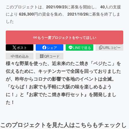
このプロジェクトは、
2021/09/23
に募集を開始し、
40
人の支援
により
626,300
円の資金を集め、
2021/10/26
に募集を終了しま
した
もう一度プロジェクトをやってほしい
ポスト
シェア
LINEで送る
URLコピー
埋め込み
QRコード
様々な野菜を使った、近未来のたこ焼き「ベジたこ」を
伝えるために、キッチンカーで全国を回っておりました
が、昨年からコロナの影響で各地のイベントは全滅。
「ならば！お家でも手軽に大阪の味を楽しめるよう
に！」と『お家でたこ焼き奉行セット』を開発しまし
た！
このプロジェクトを見た人はこちらもチェックし