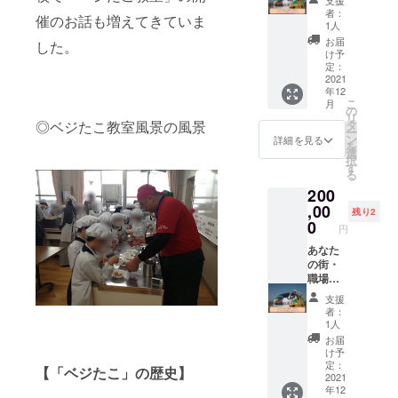
支援
に。
ベジた
回分の
格は消
(33ml)×
者：
催のお話も増えてきていま
ピック
こをお
食材を
費税、
1人
1 ・
や木舟
届けし
投入し
送料込
ガー
お届
した。
付きな
ます！
混ぜる
み）
け予
リック
ので、
① （大
だけ
定：
【セッ
オイル
お家で
阪府内
2021
で、簡
ト内
(33ml)×
年12
さなが
限定）
単にた
容】 ・
1 ・作
こ
月
らたこ
伊たこ
こ焼き
の
オリジ
り方手
リ
焼き屋
焼・ベ
の生地
◎ベジたこ教室風景の風景
タ
ナル
順書 〇
ー
にいる
ジたこ8
ができ
ン
ミック
詳細を見る
こちら
を
ような
個入 80
ます。
選
ス粉×2
のセッ
択
気分を
食（目
スター
す
・おい
トで約
る
味わえ
安） あ
ター
しい塩
25個の
200
ます！
なたの
セット
(袋)×1
たこ焼
「ガー
元へ目
,00
はガー
・ピッ
きがで
残り2
リック
の前で
リック
0
ク×2 ・
きます
円
オイ
焼き立
オイ
舟×4 ・
〇美味
ル」は
てをご
あなた
ル・オ
オリジ
しく食
伊たこ
提供！
の街・
リジナ
ナル
べてい
焼・ベ
当プロ
職場・
ルソー
ソース
ただく
ジたこ
ジェク
学校に
ス・塩
(33ml)×
ための
支援
は勿
ト終了
ベジた
を大容
2 ・
分かり
者：
論、パ
後、直
こをお
量サイ
ガー
1人
やすい
スタ・
接ご連
届けし
ズでお
リック
作り方
お届
パン・
絡させ
ます！
届けし
オイル
け予
手順書
アヒー
ていた
② （近
ま
定：
(33ml)×
を同封
【「ベジたこ」の歴史】
ジョ
だき場
畿地方
2021
す！！
2 ・作
してお
年12
等、
所や日
限定）
「ガー
り方手
ります