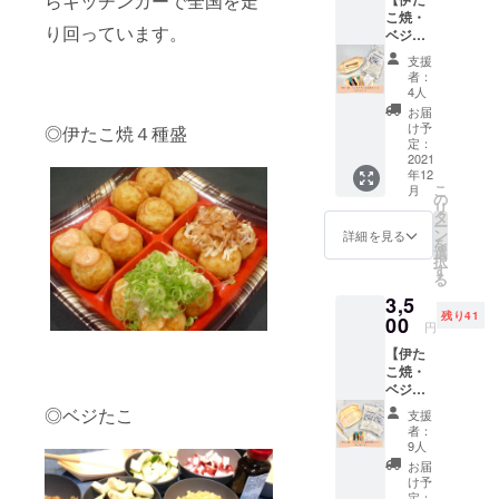
らキッチンカーで全国を走
アヒー
こ焼・
ジョ
り回っています。
ベジた
等、
こ たこ
様々な
支援
焼き奉
料理に
者：
行セッ
使える
4人
ト(2人
オイル
お届
セッ
です！
け予
◎伊たこ焼４種盛
ト)】 野
一般販
定：
菜にも
2021
売予定
年12
合うよ
価格
こ
月
うに独
2,850
の
リ
自で研
円、
タ
ー
究開発
20％OF
ン
詳細を見る
を
した
F！（価
選
択
粉、
格は消
す
る
ガー
費税、
3,5
リック
送料込
残り41
オイル
00
み）
円
とソー
【セッ
【伊た
スで伊
ト内
こ焼・
たこ
容】 ・
ベジた
焼・ベ
ガー
こ たこ
ジたこ
リック
◎ベジたこ
支援
焼き奉
の味
オイル
者：
行セッ
に。
(180ml)
9人
ト(4人
ピック
×1 ・お
お届
セッ
や木舟
いしい
け予
ト)】 野
付きな
定：