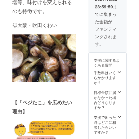
塩等、味付けを変えられる
ピック
ガー
順書 〇
23:59:59
ま
や木舟
リック
こちら
のも特徴です。
付きな
オイル
のセッ
でに集まっ
ので、
(33ml)×
トで約
た金額が
お家で
2 ・作
５０個
◎大阪・吹田くわい
さなが
り方手
のたこ
ファンディ
らたこ
順書 〇
焼きが
ングされま
焼き屋
１セッ
できま
にいる
トで約
す 〇美
す。
ような
５０個
味しく
気分を
のたこ
楽しん
味わえ
焼きが
でいた
支援に関するよ
ます！
できま
だくた
くある質問
「ガー
す 〇美
めの分
リック
味しく
手数料はいく
かりや
オイ
楽しん
らかかります
すい作
ル」は
でいた
か？
り方手
伊たこ
だくた
順書を
焼・ベ
めの分
目標金額に届
同封し
ジたこ
かりや
かなかった場
ており
【「ベジたこ」を広めたい
は勿
すい作
合どうなりま
ます 〇
論、パ
り方手
すか？
ガー
理由】
スタ・
順書を
リック
パン・
同封し
支援で困った
オイル
アヒー
ており
時はどこに相
は自社
ジョ
ます 〇
談したらいい
にて手
等、
ガー
ですか？
作りの
様々な
リック
オリジ