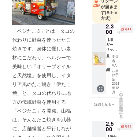
リターン
が届きま
す
(All-in
方式)
2,3
残り44
「ベジたこ©」とは、タコの
00
円
代わりに野菜を使ったたこ
【塩
ガー
焼きです。身体に優しい素
リック
セッ
支援
材にこだわり、ヘルシーで
ト】 門
者：
外不出
6人
美味しい「オリーブオイル
のガー
お届
リック
と天然塩」を使用し、イタ
け予
オイル
定：
リア風のたこ焼き「伊たこ
が遂に
2021
年12
あなた
こ
月
焼」と、タコの代わりに地
のもと
の
リ
へ！ 伊
タ
方の伝統野菜を使用する
ー
たこ
ン
詳細を見る
を
焼・ベ
選
「ベジたこ」を開発。山福
択
ジたこ
す
る
は勿
は、そんなたこ焼きを武器
2,5
論、パ
残り46
スタ・
に、店舗経営と平行しなが
00
円
パン・
【伊た