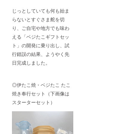
レゼン
トする
じっとしていても何も始ま
も良
し。 お
らないとすぐさま舵を切
うちで
たこ焼
り、ご自宅や地方でも味わ
きを５
倍楽し
える「ベジたこギフトセッ
むの良
ト」の開発に乗り出し、試
し。※賞
味期限
行錯誤の結果、ようやく先
にはご
注意く
日完成しました。
ださ
い。
【セッ
ト内
容】 ・
◎伊たこ焼・ベジたこ たこ
オリジ
焼き奉行セット（下画像は
ナル
ミック
スターターセット）
ス粉×2
・おい
しい塩
(袋)×1
・ピッ
ク×2 ・
舟×4 ・