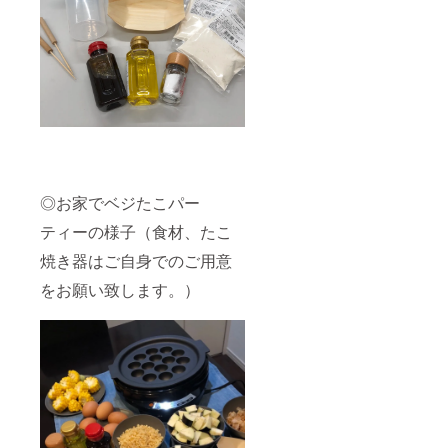
オリジ
ナル
ソース
(33ml)×
2 ・
ガー
リック
オイル
(33ml)×
2 ・作
り方手
順書 〇
１セッ
◎お家でベジたこパー
トで約
ティーの様子（食材、たこ
５０個
のたこ
焼き器はご自身でのご用意
焼きが
できま
をお願い致します。）
す 〇美
味しく
楽しん
でいた
だくた
めの分
かりや
すい作
り方手
順書を