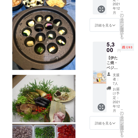
塩
菜にも
2021
ので、
(袋)×1
年12
合うよ
お家で
〇ガー
こ
月
うに独
さなが
の
リック
リ
自で研
らたこ
タ
オイル
ー
究開発
焼き屋
ン
は自社
詳細を見る
を
した
にいる
選
にて手
択
粉、
ような
す
作りの
る
ガー
気分を
オリジ
5,3
リック
味わえ
ナルオ
残り93
オイル
00
ます！
イルで
円
とソー
「ガー
す(青森
【伊た
スで伊
リック
県産に
こ焼・
たこ
オイ
んにく
ベジた
焼・ベ
ル」は
を使用)
こ たこ
ジたこ
伊たこ
〇あら
支援
焼き奉
の味
焼・ベ
ゆるご
者：
行セッ
に。
ジたこ
7人
家庭料
ト(ス
ピック
は勿
理の
お届
ター
や木舟
論、パ
け予
シーン
ター
付きな
定：
スタ・
でご使
セッ
2021
ので、
パン・
用いた
年12
ト)】 野
お家で
アヒー
だけま
こ
月
菜にも
さなが
の
ジョ
す 〇食
リ
合うよ
らたこ
タ
等、
品には
ー
うに独
焼き屋
ン
様々な
詳細を見る
それぞ
を
自で研
にいる
選
料理に
れ賞味
択
究開発
ような
す
使える
期限が
る
した
気分を
オイル