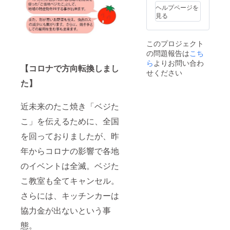
料理に
オイル
ナルオ
ヘルプページを
使える
は自社
イルで
見る
オイル
にて手
す(青森
です！
作りの
県産に
一般販
オリジ
んにく
このプロジェクト
売予定
ナルオ
を使用)
の問題報告は
こち
価格
イルで
〇食品
4,200
ら
よりお問い合わ
す(青森
にはそ
【コロナで方向転換しまし
円、
県産に
れぞれ
せください
16％OF
んにく
賞味期
た】
F（価格
を使用)
限がご
は消費
〇食品
ざいま
税、送
にはそ
すので
近未来のたこ焼き「ベジた
料込
れぞれ
お早め
み） こ
こ」を伝えるために、全国
賞味期
にどう
ちらの
限がご
ぞ 〇価
を回っておりましたが、昨
セット
ざいま
格は税/
を1000
すので
送料込
年からコロナの影響で各地
円引き
お早め
みのお
で５
にどう
値段と
のイベントは全滅。ベジた
セット
ぞ 〇価
なりま
お届け
格は税/
す
こ教室も全てキャンセル。
しま
送料込
す。 ご
みのお
さらには、キッチンカーは
家族、
値段と
協力金が出ないという事
友人、
なりま
大切な
す
態。
人にプ