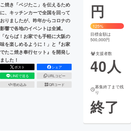
円
こ焼き「ベジたこ」を伝えるため
まちづくり・地域活性化
に、キッチンカーで全国を回って
おりましたが、昨年からコロナの
125%
影響で各地のイベントは全滅。
CAMPFIRE for Social Good
CAMPFIRE Creation
目標金額は
「ならば！お家でも手軽に大阪の
CAMPFIREふるさと納税
machi-ya
コミュニティ
500,000円
味を楽しめるように！」と『お家
でたこ焼き奉行セット』を開発し
支援者数
40
人
ました！
ポスト
シェア
LINEで送る
URLコピー
埋め込み
QRコード
募集終了まで残
り
終了