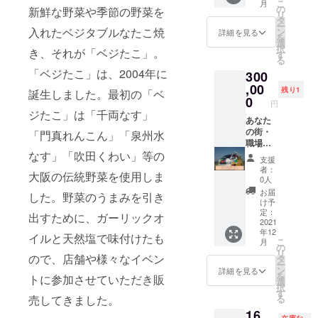
こ
月
様々な
程のご
伊たこ
リック
の
順書 〇
新鮮な野菜や季節の野菜を
〇ガー
リ
料理に
相談を
焼・ベ
オイ
タ
こちら
リック
ー
使える
行いま
ジたこ8
入れたベジタブルなたこ焼
ル」は
ン
のセッ
詳細を見る
オイル
を
オイル
す。
個入
伊たこ
選
トで約
は自社
択
き、それが「ベジたこ」。
です！
200食
焼・ベ
す
５０個
にて手
る
一般販
（目
ジたこ
のたこ
作りの
「ベジたこ」は、2004年に
300
売予定
安） 目
は勿
焼きが
オリジ
価格
の前で
,00
論、パ
できま
ナルオ
残り1
誕生しました。最初の「ベ
4,200
焼き立
スタ・
0
す 〇美
イルで
円
円、
てをご
パン・
味しく
ジたこ」は「千両なす」
す(青森
16％OF
提供！
あなた
アヒー
楽しん
県産に
F（価格
当プロ
の街・
ジョ
「門真れんこん」「泉州水
でいた
んにく
は消費
ジェク
職場・
等、
だくた
を使用)
なす」「吹田くわい」等の
税、送
ト終了
学校に
様々な
めの分
〇食品
支援
料込
後、直
ベジた
料理に
かりや
にはそ
者：
大阪の伝統野菜を使用しま
み） こ
接ご連
こをお
使える
すい作
0人
れぞれ
ちらの
絡させ
届けし
オイル
り方手
賞味期
お届
した。野菜のうまみを引き
セット
ていた
ます！
です！
順書を
け予
限がご
を200円
だき場
（本州
一般販
定：
同封し
ざいま
出すために、ガーリックオ
引きで2
所や日
限定）
2021
売予定
ており
すので
年12
セット
程のご
伊たこ
価格
イルと天然塩で味付けたも
ます 〇
お早め
こ
月
お届け
相談を
焼・ベ
6,700
の
ガー
にどう
リ
しま
行いま
ジたこ8
ので、店舗や様々なイベン
円、
タ
リック
ぞ 〇価
ー
す。 ご
す。
個入
20％OF
ン
オイル
詳細を見る
格は税/
を
トに参加させていただき販
家族、
400食
F！（価
選
は自社
送料込
択
友人、
目の前
格は消
す
にて手
みのお
売してきました。
る
大切な
で焼き
費税、
作りの
値段と
16,
人にプ
立てを
送料込
オリジ
なりま