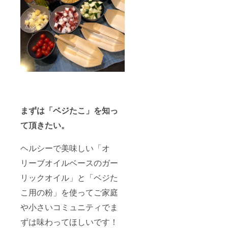
同封し
ており
ます 〇
ガー
リック
オイル
は自社
にて手
作りの
オリジ
ナルオ
イルで
す(青森
まずは「ベジたこ」を知っ
県産に
んにく
て頂きたい。
を使用)
〇食品
にはそ
ヘルシーで美味しい「オ
れぞれ
賞味期
リーブオイルベースのガー
限がご
ざいま
リックオイル」と「ベジた
すので
こ用の粉」を使ってご家庭
お早め
にどう
や小さいコミュニティでま
ぞ 〇価
格は税/
ずは味わってほしいです！
送料込