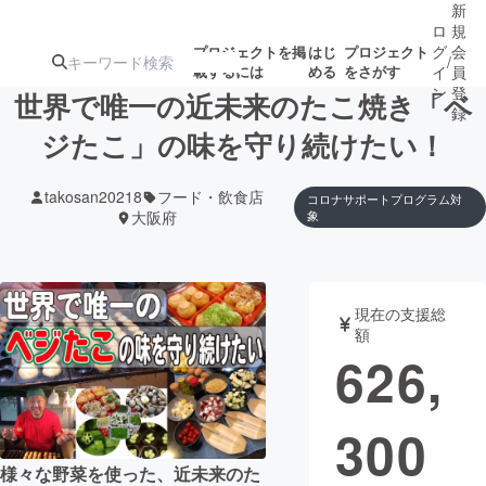
新
ロ
規
グ
会
プロジェクトを掲
はじ
プロジェクト
/
載するには
める
をさがす
イ
員
ン
登
世界で唯一の近未来のたこ焼き「ベ
録
ジたこ」の味を守り続けたい！
人気のプロ
注目のリ
注目の新着プロ
募集終了が近いプ
もうすぐ公開
takosan20218
フード・飲食店
コロナサポートプログラム対
ジェクト
ターン
ジェクト
ロジェクト
されます
大阪府
象
アート・写真
音楽
現在の支援総
額
テクノロジー・ガジェット
ゲーム・サ
626,
映像・映画
書籍・雑誌
300
ビジネス・起業
チャレンジ
様々な野菜を使った、近未来のた