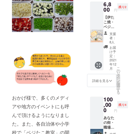
ござい
6,8
粉、
味わえ
です！
ますの
残り2
ガー
00
ます！
一般販
でお早
円
リック
「ガー
売予定
めにど
【伊た
オイル
リック
価格
うぞ 〇
こ焼・
とソー
オイ
3,000
価格は
ベジた
スで伊
ル」は
円、
税/送料
こ たこ
たこ
伊たこ
16％OF
込みの
支援
焼き奉
焼・ベ
焼・ベ
F！（価
者：
お値段
行セッ
ジたこ
ジたこ
8人
格は消
となり
ト(4人
の味
は勿
費税、
お届
ます
セッ
に。
論、パ
け予
送料込
ト)】×
ピック
定：
スタ・
み）
２ 野菜
2021
や木舟
パン・
【セッ
年12
にも合
付きな
アヒー
ト内
こ
月
うよう
ので、
の
ジョ
容】 ・
リ
に独自
お家で
タ
等、
オリジ
ー
で研究
さなが
ン
様々な
詳細を見る
ナル
を
開発し
らたこ
選
料理に
ミック
択
た粉、
焼き屋
す
使える
ス粉×1
る
ガー
にいる
オイル
・おい
おかげ様で、多くのメディ
100
リック
ような
です！
しい塩
オイル
,00
気分を
一般販
(袋)×1
残り4
アや地方のイベントにも呼
とソー
味わえ
0
売予定
・ピッ
円
スで伊
ます！
価格
んで頂けるようになりまし
ク×2 ・
たこ
あなた
計量
4,200
舟×2 ・
焼・ベ
の街・
た。また、各自治体や小学
カップ
円、
オリジ
ジたこ
職場・
付きな
16％OF
ナル
校で「ベジたこ教室」の開
の味
学校に
ので一
F！（価
ソース