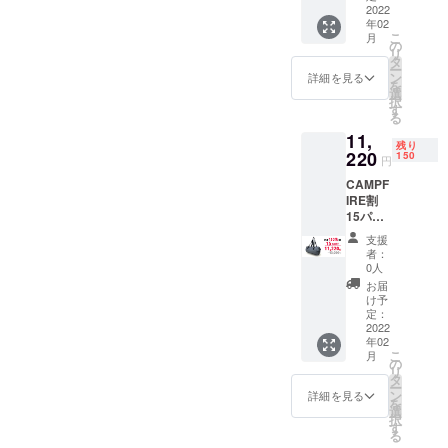
2022
年02
こ
月
の
リ
タ
ー
ン
詳細を見る
を
選
択
す
る
11,
残り
220
150
円
CAMPF
IRE割
15パー
セント
支援
オフ
者：
一般発
0人
売前お
お届
届け
け予
定：
2022
年02
こ
月
の
リ
タ
ー
ン
詳細を見る
を
選
択
す
る