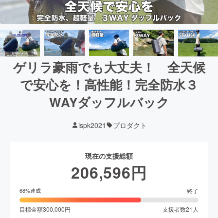
ゲリラ豪雨でも大丈夫！ 全天候
で安心を！高性能！完全防水３
WAYダッフルバック
ispk2021
プロダクト
現在の支援総額
206,596
円
終了
68
%達成
目標金額
300,000
円
支援者数
21
人