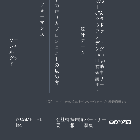
KOS
フ
の
HI
ォ
作
JFA
ー
り
クラ
マ
方
ウド
ン
プ
統
ファ
ス
ロ
計
ン
ソー
ジ
デ
ディ
シャ
ェ
ー
ング
ル
ク
タ
mac
グッ
ト
hi-ya
ド
の
補助
広
金申
め
請サ
方
ポー
ト
「QRコード」は株式会社デンソーウェーブの登録商標です。
© CAMPFIRE,
会社概
採用情
パートナー
Inc.
要
報
募集