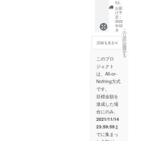
般発売
す。限
0人
前お届
定20
お届
け チー
セット
け予
ムやア
のみで
定：
ウトド
2022
すので
年02
アツ
お早目
こ
月
アー
に！
の
リ
ショッ
タ
ー
プの方
ン
詳細を見る
を
など
選
択
セット
す
る
購入で
このプロ
きるよ
ジェクト
うにし
まし
は、All-or-
た！ 大
Nothing方式
変お得
なセッ
です。
ト割で
目標金額を
す。限
定10
達成した場
セット
合にのみ、
のみで
すので
2021/11/14
お早目
23:59:59
ま
に！
でに集まっ