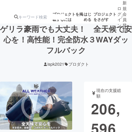
新
ロ
規
グ
会
プロジェクトを掲
はじ
プロジェクト
/
載するには
める
をさがす
イ
員
ン
登
ゲリラ豪雨でも大丈夫！ 全天候で安
録
心を！高性能！完全防水３WAYダッ
フルバック
人気のプロ
注目のリ
注目の新着プロ
募集終了が近いプ
もうすぐ公開
ジェクト
ターン
ジェクト
ロジェクト
されます
ispk2021
プロダクト
アート・写真
音楽
現在の支援総
テクノロジー・ガジェット
ゲーム・サ
額
206,
映像・映画
書籍・雑誌
596
ビジネス・起業
チャレンジ