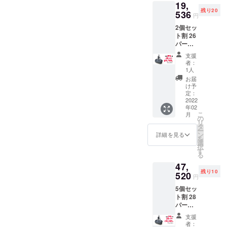
19,
残り20
536
円
2個セッ
ト割 26
パーセ
ントオ
支援
フ 一
者：
般発売
1人
前お届
お届
け ペア
け予
でセッ
定：
ト購入
2022
年02
できる
こ
月
ように
の
リ
しまし
タ
ー
た！ ご
ン
詳細を見る
を
実家の
選
択
防災
す
る
バック
47,
や大切
残り10
な人に
520
円
プレゼ
5個セッ
ントな
ト割 28
ど 大変
パーセ
お得な
ントオ
セット
支援
フ 一
割で
者：