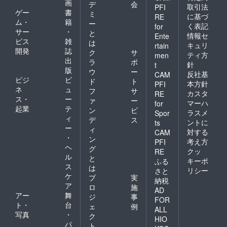
画
デ
会
取引法
PFI
ゲー
書
ミ
に基づ
RE
ム・
籍
ー
く表記
for
サー
・
と
情報セ
Ente
ビス
雑
は
キュリ
rtain
開発
誌
ク
サ
ティ方
men
出
ラ
ポ
針
t
版
ウ
ー
反社基
CAM
ビジ
ビ
ド
ト
本方針
PFI
ネ
ュ
フ
サ
カスタ
RE
ス・
ー
ァ
ー
マーハ
for
起業
テ
ン
ビ
ラスメ
Spor
ィ
デ
ス
ントに
ts
ー
ィ
対する
CAM
・
ン
考え方
PFI
ヘ
グ
クッ
RE
ル
と
キーポ
ふる
ス
は
リシー
さと
ケ
プ
実
納税
ア
ロ
施
AD
アー
舞
ジ
事
FOR
ト・
台
ェ
例
ALL
写真
・
ク
HIO
パ
ト