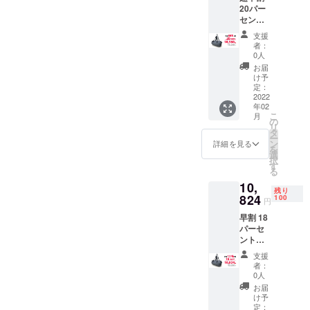
20パー
セント
オフ
支援
一般発
者：
売前お
0人
届け
お届
け予
定：
2022
年02
こ
月
の
リ
タ
ー
ン
詳細を見る
を
選
択
す
る
10,
残り
824
100
円
早割 18
パーセ
ントオ
フ 一
支援
般発売
者：
前お届
0人
け
お届
け予
定：