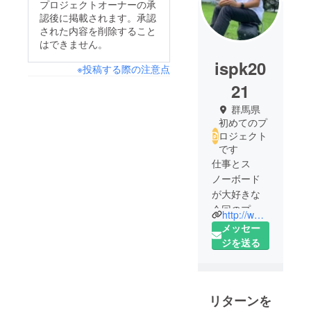
プロジェクトオーナーの承
認後に掲載されます。承認
された内容を削除すること
はできません。
ispk20
※投稿する際の注意点
21
群馬県
初めてのプ
ロジェクト
です
仕事とス
ノーボード
が大好きな
今回のプロ
http://www.ispack.net
ジェクト
メッセー
リーダーを
ジを送る
務めさせて
いただく有
限会社
リターンを
ジョーカー