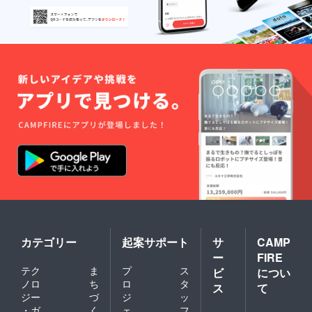
カテゴリー
起案サポート
サ
CAMP
ー
FIRE
テク
ま
プ
ス
ビ
につい
ノロ
ち
ロ
タ
ス
て
ジー
づ
ジ
ッ
・ガ
く
ェ
フ