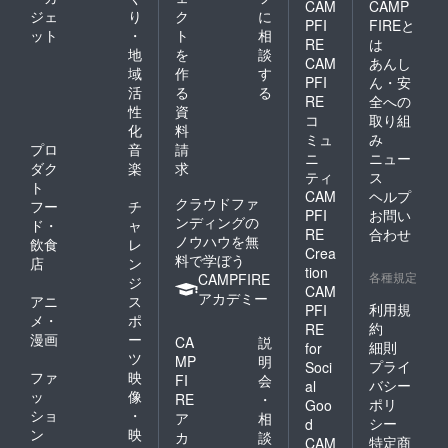
CAM
CAMP
ジェ
り
ク
に
PFI
FIREと
ット
・
ト
相
RE
は
地
を
談
CAM
あんし
域
作
す
PFI
ん・安
活
る
る
RE
全への
性
資
コ
取り組
化
料
ミュ
み
プロ
音
請
ニ
ニュー
ダク
楽
求
ティ
ス
ト
CAM
ヘルプ
クラウドファ
フー
チ
PFI
お問い
ンディングの
ド・
ャ
RE
合わせ
ノウハウを無
飲食
レ
Crea
料で学ぼう
店
ン
tion
各種規定
CAMPFIRE
ジ
CAM
アカデミー
アニ
ス
利用規
PFI
メ・
ポ
約
RE
漫画
ー
CA
説
細則
for
ツ
MP
明
プライ
Soci
ファ
映
FI
会
バシー
al
ッ
像
RE
・
ポリ
Goo
ショ
・
ア
相
シー
d
ン
映
カ
談
特定商
CAM