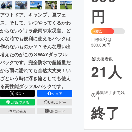
円
まちづくり・地域活性化
アウトドア、キャンプ、夏フェ
ス、そして、いつやってくるかわ
CAMPFIRE for Social Good
CAMPFIRE Creation
からないゲリラ豪雨や水災害。ど
68%
CAMPFIREふるさと納税
machi-ya
コミュニティ
んな時でも便利に使えるバックは
目標金額は
300,000円
作れないものか？？そんな思い出
考えたのがこの３WAYダッフル
支援者数
バックです。完全防水で超軽量だ
21
人
から雨に濡れても全然大丈夫！い
ざという時に浮き輪としても使え
る高性能ダッフルバックです。
募集終了まで残
ポスト
シェア
り
LINEで送る
URLコピー
終了
埋め込み
QRコード