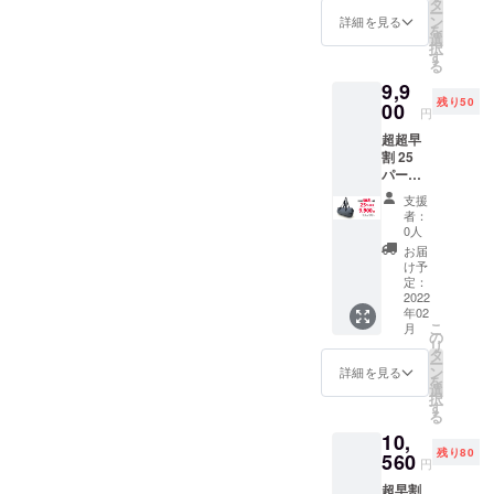
タ
ー
ン
詳細を見る
を
選
択
す
る
9,9
残り50
00
円
超超早
割 25
パーセ
ントオ
支援
フ 一
者：
般発売
0人
前お届
お届
け
け予
定：
2022
年02
こ
月
の
リ
タ
ー
ン
詳細を見る
を
選
択
す
る
10,
残り80
560
円
超早割