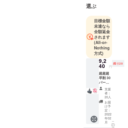
の坂林で
選ぶ
す。よろし
くお願いし
目標金額
ます。
未達なら
全額返金
されます
(All-or-
Nothing
方式)
9,2
残り20
40
円
超超超
早割 30
パーセ
ントオ
支援
フ 一
者：
般発売
20人
前お届
お届
け
け予
定：
2022
年02
こ
月
の
リ