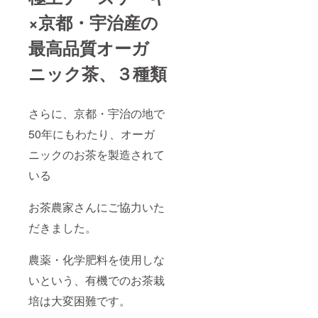
キ 原材
期限：
法：-18
茶パウ
料名：
料名：
30日(冷
×京都・宇治産の
℃以下
ダー、
ナチュ
ナチュ
凍)解凍
で保存
塩、安
ラル
ラル
後、冷
最高品質オーガ
してく
定剤
チー
チー
蔵3日以
ださ
（増粘
ズ、グ
ズ、グ
内 保存
い。
多糖
ニック茶、３種類
ラ
ラ
方
チーズ
類）
ニュー
ニュー
法：-18
ケーキ
（一部
糖、ク
糖、ク
℃以下
（紅
に卵、
リー
リー
で保存
さらに、京都・宇治の地で
茶） 名
乳成
ム、鶏
ム、鶏
してく
称：冷
分、小
卵、
卵、
ださ
50年にもわたり、オーガ
凍チー
麦、大
コーン
コーン
い。
ズケー
豆を含
スター
スター
チーズ
ニックのお茶を製造されて
キ 原材
む） 内
チ、紅
チ、紅
ケーキ
料名：
容量：1
茶パウ
茶パウ
（ほう
いる
ナチュ
個 消費
ダー、
ダー、
じ茶）
ラル
期限：
塩、安
塩、安
名称：
チー
30日(冷
定剤
お茶農家さんにご協力いた
定剤
冷凍
ズ、グ
凍)解凍
（増粘
（増粘
チーズ
ラ
後、冷
だきました。
多糖
多糖
ケーキ
ニュー
蔵3日以
類）
類）
原材料
糖、ク
内 保存
（一部
（一部
名：ナ
農薬・化学肥料を使用しな
リー
方
に卵、
に卵、
チュラ
ム、鶏
法：-18
乳成
乳成
ルチー
いという、有機でのお茶栽
卵、
℃以下
分、小
分、小
ズ、グ
コーン
で保存
麦、大
麦、大
ラ
培は大変困難です。
スター
してく
豆を含
豆を含
ニュー
チ、紅
ださ
む） 内