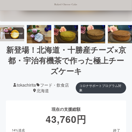
新登場！北海道・十勝産チーズ×京
都・宇治有機茶で作った極上チー
ズケーキ
tokachirita
フード・飲食店
コロナサポートプログラム対
北海道
象
現在の支援総額
43,760
円
終了
14
%達成