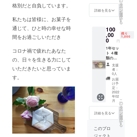
の
い。 ・
類）
リ
場所へ
格別だと自負しています。
茶 ・紅
タ
抹茶 ・
（一部
ー
お送り
茶 ・ほ
ン
紅茶 ・
詳細を見る
に卵、
を
いたし
うじ茶
選
ほうじ
乳成
択
私たちは皆様に、お菓子を
ます。
チーズ
す
茶 チー
分、小
る
2022年
ケーキ
ズケー
麦、大
通じて、ひと時の幸せな時
100
2月開始
（プ
キ（プ
豆を含
の予定
,00
レー
残り
レー
む） 内
間をお過ごしいただき
1,000
です。
ン） 名
0
ン） 名
容量：1
円
味は以
称：冷
称：冷
個 消費
下の４
1年セッ
凍チー
凍チー
コロナ禍で疲れたあなた
期限：
種類で
ト ４種
ズケー
ズケー
30日(冷
す。 ・
類の味
キ 原材
の、日々を生きる力にして
キ 原材
凍)解凍
プレー
のチー
料名：
料名：
後、冷
支援
いただきたいと思っていま
ン ・抹
ズケー
ナチュ
ナチュ
蔵3日以
者：
茶 ・紅
キを
ラル
ラル
0人
内 保存
す。
茶 ・ほ
セット
チー
チー
方
お届
うじ茶
にし
ズ、グ
ズ、グ
け予
法：-18
チーズ
て、 １
ラ
定：
ラ
℃以下
ケーキ
年間、
2022
ニュー
ニュー
で保存
年02
（プ
毎月ご
糖、ク
糖、ク
してく
こ
月
レー
指定の
リー
の
リー
ださ
リ
ン） 名
場所へ
ム、鶏
タ
ム、鶏
い。
ー
称：冷
お送り
卵、
ン
卵、
詳細を見る
チーズ
を
凍チー
いたし
コーン
選
コーン
ケーキ
択
ズケー
ます。
スター
す
スター
（抹
る
キ 原材
お届け
チ、
チ、
このプロ
茶） 名
料名：
開始は
塩、安
塩、安
称：冷
ジェクト
ナチュ
2022年
定剤