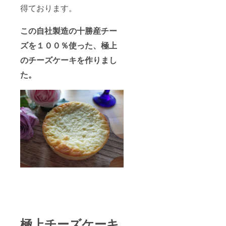
に卵、
ラル
得ております。
ム、鶏
法：-18
乳成
乳成
チー
卵、
℃以下
分、小
分、小
ズ、グ
コーン
で保存
麦、大
麦、大
ラ
この自社製造の十勝産チー
スター
してく
豆を含
豆を含
ニュー
チ、抹
ださ
む） 内
む） 内
糖、ク
ズを１００％使った、極上
茶パウ
い。
容量：1
容量：1
リー
ダー、
チーズ
個 消費
個 消費
ム、鶏
のチーズケーキを作りまし
塩、安
ケーキ
期限：
期限：
卵、
定剤
（抹
30日(冷
た。
30日(冷
コーン
（増粘
茶） 名
凍)解凍
凍)解凍
スター
多糖
称：冷
後、冷
後、冷
チ、紅
類）
凍チー
蔵3日以
蔵3日以
茶パウ
（一部
ズケー
内 保存
内 保存
ダー、
に卵、
キ 原材
方
方
塩、安
乳成
料名：
法：-18
法：-18
定剤
分、小
ナチュ
℃以下
℃以下
（増粘
麦、大
ラル
で保存
で保存
多糖
豆を含
チー
してく
してく
類）
む） 内
ズ、グ
ださ
ださ
（一部
容量：1
ラ
い。
い。
に卵、
個 消費
ニュー
チーズ
チーズ
乳成
期限：
糖、ク
ケーキ
ケーキ
分、小
30日(冷
リー
（紅
（紅
麦、大
凍)解凍
ム、鶏
茶） 名
茶） 名
豆を含
後、冷
卵、
称：冷
称：冷
む） 内
蔵3日以
コーン
凍チー
凍チー
容量：1
内 保存
スター
ズケー
ズケー
極上チーズケーキ
個 消費
方
チ、抹
キ 原材