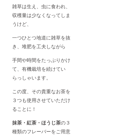
む） 内
糖、ク
茶パウ
い。
容量：1
容量：1
雑草は生え、虫に食われ、
リー
ダー、
チーズ
個 消費
個 消費
ム、鶏
塩、安
ケーキ
収穫量は少なくなってしま
期限：
期限：
卵、
定剤
（紅
30日(冷
30日(冷
コーン
うけど、
（増粘
茶） 名
凍)解凍
凍)解凍
スター
多糖
称：冷
後、冷
後、冷
チ、ほ
類）
凍チー
蔵3日以
蔵3日以
うじ茶
一つひとつ地道に雑草を抜
（一部
ズケー
内 保存
内 保存
パウ
に卵、
キ 原材
方
方
ダー、
き、堆肥を工夫しながら
乳成
料名：
法：-18
法：-18
塩、安
分、小
ナチュ
℃以下
℃以下
定剤
麦、大
ラル
で保存
で保存
手間や時間をたっぷりかけ
（増粘
豆を含
チー
してく
してく
多糖
む） 内
ズ、グ
ださ
て、有機栽培を続けてい
ださ
類）
容量：1
ラ
い。
い。
（一部
らっしゃいます。
個 消費
ニュー
チーズ
チーズ
に卵、
期限：
糖、ク
ケーキ
ケーキ
乳成
30日(冷
リー
（ほう
（ほう
分、小
この度、その貴重なお茶を
凍)解凍
ム、鶏
じ茶）
じ茶）
麦、大
後、冷
卵、
名称：
名称：
豆を含
３つも使用させていただけ
蔵3日以
コーン
冷凍
冷凍
む） 内
内 保存
スター
チーズ
チーズ
容量：1
ることに！
方
チ、紅
ケーキ
ケーキ
個 消費
法：-18
茶パウ
原材料
原材料
期限：
℃以下
ダー、
名：ナ
抹茶・紅茶・ほうじ茶
の３
名：ナ
30日(冷
で保存
塩、安
チュラ
チュラ
凍)解凍
してく
定剤
種類のフレーバーをご用意
ルチー
ルチー
後、冷
ださ
（増粘
ズ、グ