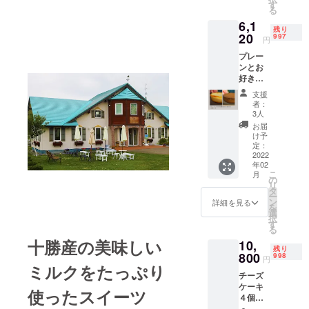
ます。
す
る
ふわり
6,1
と香る
残り
チーズ
20
997
円
とお茶
プレー
の風
ンとお
味、 濃
好きな
厚でコ
味をひ
クのあ
支援
とつ選
るケー
者：
べる２
キをお
3人
個セッ
楽しみ
お届
ト ４種
くださ
け予
類の味
い。 味
定：
のチー
2022
は以下
年02
ズケー
の４種
こ
月
キの中
類で
の
リ
から、
す。 お
タ
ー
プレー
好きな
ン
詳細を見る
を
ンをお
ものを
選
択
ひと
一つお
す
る
つ、お
選びく
十勝産の美味しい
10,
好きな
ださ
残り
味をお
800
い。 ・
998
円
ひと
ミルクをたっぷり
プレー
チーズ
つ、 計
ン ・抹
ケーキ
２つを
茶 ・紅
使ったスイーツ
４個
セット
茶 ・ほ
セット