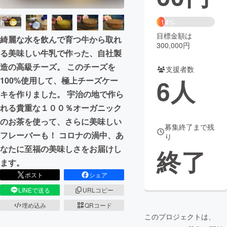
まちづくり・地域活性化
14%
目標金額は
綺麗な水を飲んで育つ牛から取れ
300,000円
CAMPFIRE for Social Good
CAMPFIRE Creation
る美味しい牛乳で作った、自社製
CAMPFIREふるさと納税
machi-ya
コミュニティ
造の高級チーズ。 このチーズを
支援者数
6
人
100%使用して、極上チーズケー
キを作りました。 宇治の地で作ら
れる貴重な１００％オーガニック
のお茶を使って、さらに美味しい
募集終了まで残
フレーバーも！ コロナの渦中、あ
り
なたに至福の美味しさをお届けし
終了
ます。
ポスト
シェア
LINEで送る
URLコピー
埋め込み
QRコード
このプロジェクトは、