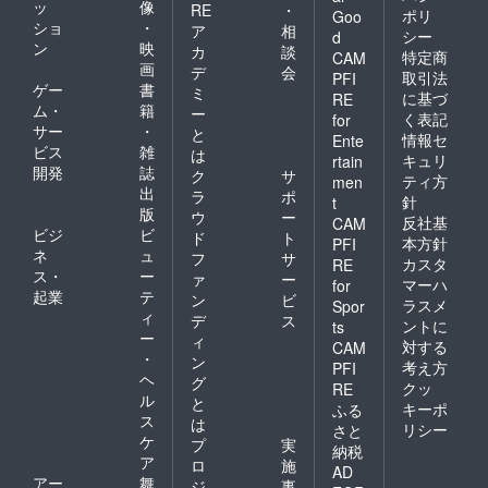
ッ
像
RE
・
ポリ
Goo
ショ
・
ア
相
シー
d
ン
映
カ
談
特定商
CAM
画
デ
会
取引法
PFI
ゲー
書
ミ
に基づ
RE
ム・
籍
ー
く表記
for
サー
・
と
情報セ
Ente
ビス
雑
は
キュリ
rtain
開発
誌
ク
サ
ティ方
men
出
ラ
ポ
針
t
版
ウ
ー
反社基
CAM
ビジ
ビ
ド
ト
本方針
PFI
ネ
ュ
フ
サ
カスタ
RE
ス・
ー
ァ
ー
マーハ
for
起業
テ
ン
ビ
ラスメ
Spor
ィ
デ
ス
ントに
ts
ー
ィ
対する
CAM
・
ン
考え方
PFI
ヘ
グ
クッ
RE
ル
と
キーポ
ふる
ス
は
リシー
さと
ケ
プ
実
納税
ア
ロ
施
AD
アー
舞
ジ
事