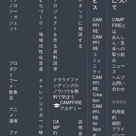
ビ
につい
ノロ
ち
ロ
タ
ス
て
ジー
づ
ジ
ッ
・ガ
く
ェ
フ
CAM
CAMP
ジェ
り
ク
に
PFI
FIREと
ット
・
ト
相
RE
は
地
を
談
CAM
あんし
域
作
す
PFI
ん・安
活
る
る
RE
全への
性
資
コ
取り組
化
料
ミュ
み
プロ
音
請
ニ
ニュー
ダク
楽
求
ティ
ス
ト
CAM
ヘルプ
クラウドファ
フー
チ
PFI
お問い
ンディングの
ド・
ャ
RE
合わせ
ノウハウを無
飲食
レ
Crea
料で学ぼう
店
ン
tion
各種規定
CAMPFIRE
ジ
CAM
アカデミー
アニ
ス
利用規
PFI
メ・
ポ
約
RE
漫画
ー
CA
説
細則
for
ツ
MP
明
プライ
Soci
ファ
映
FI
会
バシー
al