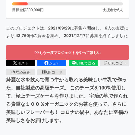
目標金額
300,000
円
支援者数
6
人
このプロジェクトは、
2021/09/29
に募集を開始し、
6
人の支援に
より
43,760
円の資金を集め、
2021/12/17
に募集を終了しました
もう一度プロジェクトをやってほしい
ポスト
シェア
LINEで送る
URLコピー
埋め込み
QRコード
綺麗な水を飲んで育つ牛から取れる美味しい牛乳で作っ
た、自社製造の高級チーズ。 このチーズを100%使用し
て、極上チーズケーキを作りました。 宇治の地で作られ
る貴重な１００％オーガニックのお茶を使って、さらに
美味しいフレーバーも！ コロナの渦中、あなたに至福の
美味しさをお届けします。