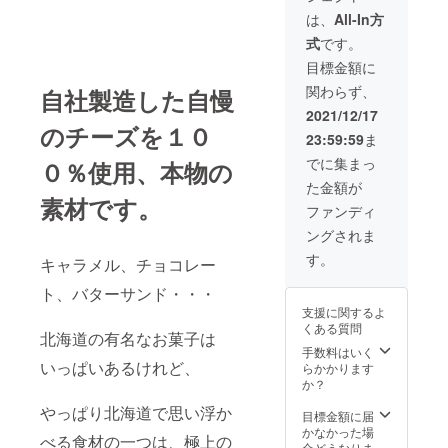
定剤
凍チー
ラル
2月の予
（増粘
（増粘
は、
All-In方
ズケー
チー
定で
多糖
多糖
キ 原材
式
です。
ズ、グ
す。 味
類）
類）
料名：
ラ
は以下
（一部
（一部
目標金額に
ナチュ
ニュー
の４種
に卵、
に卵、
ラル
関わらず、
自社製造した自慢
糖、ク
類で
乳成
乳成
チー
リー
す。 ・
分、小
分、小
2021/12/17
ズ、グ
ム、鶏
プレー
麦、大
のチーズを１０
麦、大
ラ
23:59:59
ま
卵、
ン ・抹
豆を含
豆を含
ニュー
コーン
茶 ・紅
む） 内
む） 内
でに集まっ
糖、ク
０％使用、本物の
スター
茶 ・ほ
容量：1
容量：1
リー
た金額が
チ、
うじ茶
個 消費
個 消費
ム、鶏
素材です。
塩、安
チーズ
期限：
期限：
ファンディ
卵、
定剤
ケーキ
30日(冷
30日(冷
コーン
ングされま
（増粘
（プ
凍)解凍
凍)解凍
スター
多糖
レー
後、冷
後、冷
す。
チ、抹
キャラメル、チョコレー
類）
ン） 名
蔵3日以
蔵3日以
茶パウ
（一部
称：冷
内 保存
内 保存
ト、バターサンド・・・
ダー、
に卵、
凍チー
方
方
塩、安
支援に関するよ
乳成
ズケー
法：-18
法：-18
定剤
くある質問
分、小
キ 原材
℃以下
北海道の有名なお菓子は
℃以下
（増粘
麦、大
料名：
で保存
手数料はいく
で保存
多糖
いっぱいあるけれど、
豆を含
ナチュ
してく
らかかります
してく
類）
む） 内
ラル
ださ
か？
ださ
（一部
容量：1
チー
い。
い。
に卵、
やっぱり北海道で思い浮か
個 消費
ズ、グ
チーズ
目標金額に届
チーズ
乳成
期限：
ラ
ケーキ
かなかった場
ケーキ
分、小
べる食材の一つは、極上の
30日(冷
ニュー
（抹
合どうなりま