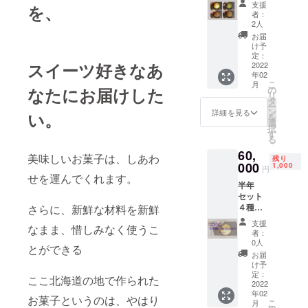
にし
うじ茶
支援
を、
４種類
て、ご
チーズ
者：
のチー
指定の
ケーキ
2人
ズケー
場所へ
（プ
お届
キを一
お送り
レー
け予
つずつ
いたし
定：
ン） 名
スイーツ好きなあ
セット
2022
ます。
称：冷
年02
にお入
味の異
凍チー
こ
月
れし
なる２
なたにお届けした
の
ズケー
リ
て、 ご
種類の
タ
キ 原材
ー
指定の
ケーキ
ン
料名：
詳細を見る
い。
を
場所へ
の美味
選
ナチュ
択
お届け
しさを
す
ラル
る
いたし
お楽し
チー
60,
ます。
みくだ
ズ、グ
美味しいお菓子は、しあわ
残り
それぞ
000
さい。
1,000
ラ
円
れの
せを運んでくれます。
プレー
ニュー
半年
ケーキ
ン以外
糖、ク
セット
の美味
の味は
リー
４種類
さらに、新鮮な材料を新鮮
しさを
以下の
ム、鶏
の味の
お楽し
３種類
卵、
支援
なまま、惜しみなく使うこ
チーズ
みくだ
です。
コーン
者：
ケーキ
さい。
お好き
0人
スター
とができる
をセッ
味は以
なもの
チ、
お届
トにし
下の４
をおひ
け予
塩、安
て、 半
種類で
定：
とつお
定剤
ここ北海道の地で作られた
年間、
2022
す。 ・
選びく
（増粘
年02
毎月ご
プレー
ださ
お菓子というのは、やはり
多糖
こ
月
指定の
ン ・抹