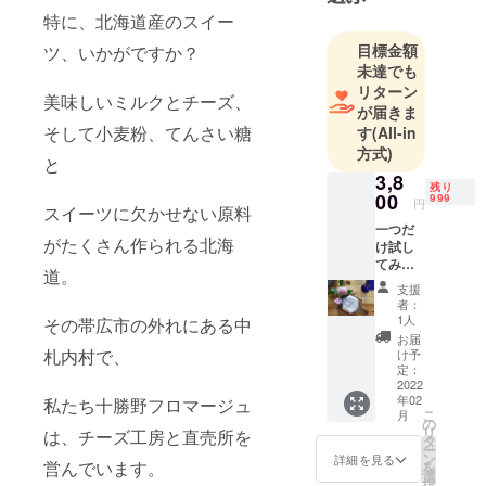
特に、北海道産のスイー
目標金額
ツ、いかがですか？
未達でも
リターン
美味しいミルクとチーズ、
が届きま
そして小麦粉、てんさい糖
す
(All-in
方式)
と
3,8
残り
00
999
円
スイーツに欠かせない原料
一つだ
がたくさん作られる北海
け試し
てみた
道。
い方
支援
へ、 お
者：
好きな
1人
その帯広市の外れにある中
味をお
お届
ひとつ
札内村で、
け予
お選び
定：
いただ
2022
年02
私たち十勝野フロマージュ
き、 ご
こ
月
指定の
の
リ
は、チーズ工房と直売所を
場所へ
タ
ー
お送り
ン
詳細を見る
営んでいます。
を
いたし
選
択