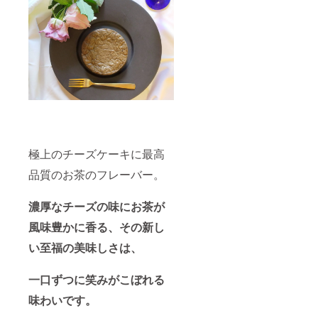
30日(冷
（増粘
名称：
凍)解凍
凍)解凍
多糖
冷凍
後、冷
後、冷
類）
チーズ
蔵3日以
蔵3日以
（一部
ケーキ
内 保存
内 保存
に卵、
原材料
方
方
乳成
名：ナ
法：-18
法：-18
分、小
チュラ
℃以下
℃以下
麦、大
ルチー
で保存
で保存
豆を含
ズ、グ
してく
してく
む） 内
ラ
ださ
ださ
容量：1
ニュー
い。
い。
個 消費
糖、ク
クール
クール
期限：
リー
便でお
便でお
極上のチーズケーキに最高
30日(冷
ム、鶏
届けし
届けし
凍)解凍
卵、
ます。
ます。
品質のお茶のフレーバー。
後、冷
コーン
（送料
（送料
蔵3日以
スター
込みの
込みの
内 保存
チ、ほ
金額に
濃厚なチーズの味にお茶が
金額に
方
うじ茶
なりま
なりま
風味豊かに香る、その新し
法：-18
パウ
す。）
す。）
℃以下
ダー、
い至福の美味しさは、
で保存
塩、安
してく
定剤
ださ
（増粘
一口ずつに笑みがこぼれる
い。
多糖
クール
類）
味わいです。
便でお
（一部
届けし
に卵、