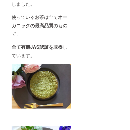
ズ、グ
蔵3日以
しました。
い。
多糖
ラ
ラ
内 保存
チーズ
類）
ニュー
ニュー
方
ケーキ
（一部
糖、ク
糖、ク
法：-18
使っているお茶は全て
オー
（ほう
に卵、
リー
リー
℃以下
じ茶）
乳成
ム、鶏
ム、鶏
で保存
ガニックの最高品質のもの
名称：
分、小
卵、
卵、
してく
冷凍
麦、大
コーン
コーン
で、
ださ
チーズ
豆を含
スター
スター
い。
ケーキ
む） 内
チ、ほ
チ、ほ
クール
原材料
容量：1
全て有機JAS認証を取得
し
うじ茶
うじ茶
便でお
名：ナ
個 消費
パウ
パウ
届けし
ています。
チュラ
期限：
ダー、
ダー、
ます。
ルチー
30日(冷
塩、安
塩、安
（送料
ズ、グ
凍)解凍
定剤
定剤
込みの
ラ
後、冷
（増粘
（増粘
金額に
ニュー
蔵3日以
多糖
多糖
なりま
糖、ク
内 保存
類）
類）
す。）
リー
方
（一部
（一部
ム、鶏
法：-18
に卵、
に卵、
卵、
℃以下
乳成
乳成
コーン
で保存
分、小
分、小
スター
してく
麦、大
麦、大
チ、ほ
ださ
豆を含
豆を含
うじ茶
い。
む） 内
む） 内
パウ
チーズ
容量：1
容量：1
ダー、
ケーキ
個 消費
個 消費
塩、安
（ほう
期限：
期限：
定剤
じ茶）
30日(冷