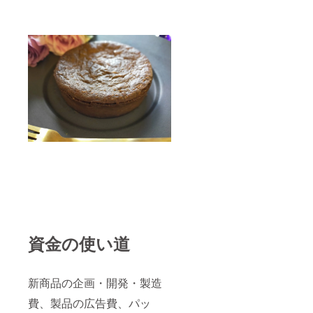
ます。
乳成
（送料
分、小
込みの
麦、大
金額に
豆を含
なりま
む） 内
す。）
容量：1
個 消費
期限：
30日(冷
凍)解凍
後、冷
蔵3日以
内 保存
方
法：-18
℃以下
で保存
してく
ださ
い。
クール
資金の使い道
便でお
届けし
ます。
（送料
新商品の企画・開発・製造
込みの
金額に
費、製品の広告費、パッ
なりま