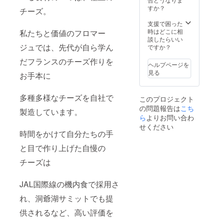
（抹
麦、大
凍)解凍
糖、ク
茶） 名
すか？
茶） 名
豆を含
チーズ。
後、冷
リー
称：冷
称：冷
む） 内
蔵3日以
ム、鶏
凍チー
支援で困った
凍チー
容量：1
内 保存
卵、
ズケー
時はどこに相
私たちと価値のフロマー
ズケー
個 消費
方
コーン
キ 原材
談したらいい
キ 原材
期限：
法：-18
スター
ジュでは、先代が自ら学ん
料名：
ですか？
料名：
30日(冷
℃以下
チ、
ナチュ
ナチュ
凍)解凍
だフランスのチーズ作りを
で保存
塩、安
ラル
ラル
後、冷
ヘルプページを
してく
定剤
チー
チー
蔵3日以
見る
お手本に
ださ
（増粘
ズ、グ
ズ、グ
内 保存
い。
多糖
ラ
ラ
方
チーズ
類）
ニュー
ニュー
法：-18
多種多様なチーズを自社で
このプロジェクト
ケーキ
（一部
糖、ク
糖、ク
℃以下
の問題報告は
こち
（抹
に卵、
リー
リー
製造しています。
で保存
茶） 名
乳成
ら
よりお問い合わ
ム、鶏
ム、鶏
してく
称：冷
分、小
卵、
卵、
せください
ださ
凍チー
麦、大
時間をかけて自分たちの手
コーン
コーン
い。
ズケー
豆を含
スター
スター
チーズ
と目で作り上げた自慢の
キ 原材
む） 内
チ、抹
チ、抹
ケーキ
料名：
容量：1
茶パウ
茶パウ
（紅
チーズは
ナチュ
個 消費
ダー、
ダー、
茶） 名
ラル
期限：
塩、安
塩、安
称：冷
チー
30日(冷
定剤
定剤
凍チー
JAL国際線の機内食で採用さ
ズ、グ
凍)解凍
（増粘
（増粘
ズケー
ラ
後、冷
多糖
多糖
れ、洞爺湖サミットでも提
キ 原材
ニュー
蔵3日以
類）
類）
料名：
糖、ク
内 保存
（一部
供されるなど、高い評価を
（一部
ナチュ
リー
方
に卵、