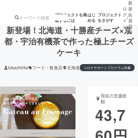
新
ロ
規
グ
会
プロジェクトを掲
はじ
プロジェクト
/
載するには
める
をさがす
イ
員
ン
登
新登場！北海道・十勝産チーズ×京
録
都・宇治有機茶で作った極上チーズ
ケーキ
人気のプロ
注目のリ
注目の新着プロ
募集終了が近いプ
もうすぐ公開
ジェクト
ターン
ジェクト
ロジェクト
されます
tokachirita
フード・飲食店
北海道
コロナサポートプログラム対象
アート・写真
音楽
現在の支援総
テクノロジー・ガジェット
ゲーム・サ
額
43,7
映像・映画
書籍・雑誌
60
円
ビジネス・起業
チャレンジ