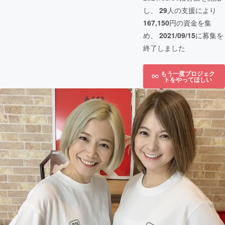
し、
29
人の支援により
167,150
円の資金を集
め、
2021/09/15
に募集を
終了しました
もう一度プロジェク
トをやってほしい