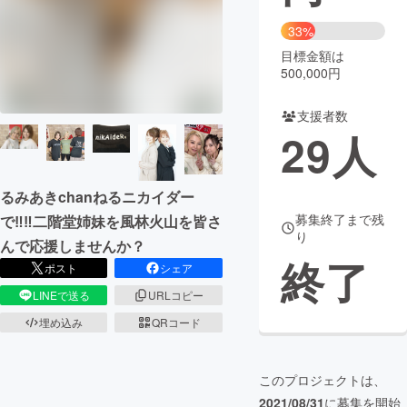
33%
まちづくり・地域活性化
目標金額は
500,000円
CAMPFIRE for Social Good
CAMPFIRE Creation
支援者数
CAMPFIREふるさと納税
machi-ya
コミュニティ
29
人
るみあきchanねるニカイダー
募集終了まで残
で‼︎‼︎二階堂姉妹を風林火山を皆さ
り
んで応援しませんか？
終了
ポスト
シェア
LINEで送る
URLコピー
埋め込み
QRコード
このプロジェクトは、
2021/08/31
に募集を開始