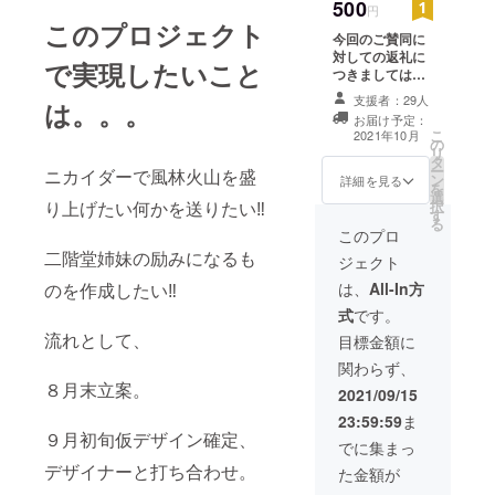
500
円
このプロジェクト
今回のご賛同に
対しての返礼に
で実現したいこと
つきましては、
作成物にお名前
支援者：29人
は。。。
をいれます。 お
お届け予定：
名前(Twitter名か
こ
2021年10月
の
YouTube名等)の
リ
タ
記載をお願いし
ー
ニカイダーで風林火山を盛
ン
ます。
詳細を見る
を
選
り上げたい何かを送りたい‼
択
す
る
このプロ
二階堂姉妹の励みになるも
ジェクト
のを作成したい‼︎
は、
All-In方
式
です。
流れとして、
目標金額に
関わらず、
８月末立案。
2021/09/15
23:59:59
ま
９月初旬仮デザイン確定、
でに集まっ
デザイナーと打ち合わせ。
た金額が