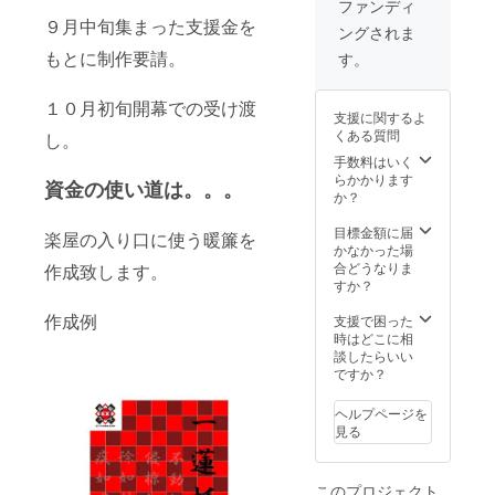
ファンディ
９月中旬集まった支援金を
ングされま
もとに制作要請。
す。
１０月初旬開幕での受け渡
支援に関するよ
くある質問
し。
手数料はいく
らかかります
資金の使い道は。。。
か？
目標金額に届
楽屋の入り口に使う暖簾を
かなかった場
合どうなりま
作成致します。
すか？
作成例
支援で困った
時はどこに相
談したらいい
ですか？
ヘルプページを
見る
このプロジェクト