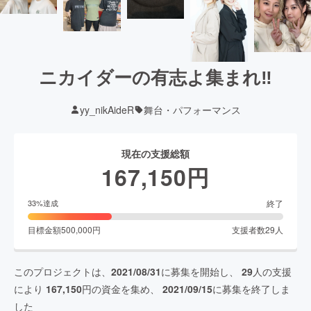
ニカイダーの有志よ集まれ‼︎
yy_nikAideR
舞台・パフォーマンス
現在の支援総額
167,150
円
終了
33
%達成
目標金額
500,000
円
支援者数
29
人
このプロジェクトは、
2021/08/31
に募集を開始し、
29
人の支援
により
167,150
円の資金を集め、
2021/09/15
に募集を終了しま
した