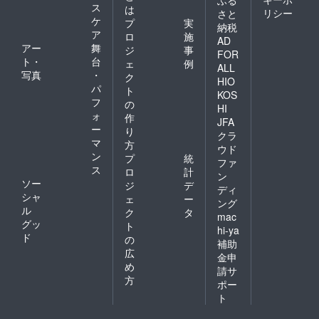
ふる
ス
は
リシー
さと
ケ
プ
実
納税
ア
ロ
施
AD
アー
舞
ジ
事
FOR
ト・
台
ェ
例
ALL
写真
・
ク
HIO
パ
ト
KOS
フ
の
HI
ォ
作
JFA
ー
り
クラ
マ
方
ウド
ン
プ
統
ファ
ス
ロ
計
ン
ソー
ジ
デ
ディ
シャ
ェ
ー
ング
ル
ク
タ
mac
グッ
ト
hi-ya
ド
の
補助
広
金申
め
請サ
方
ポー
ト