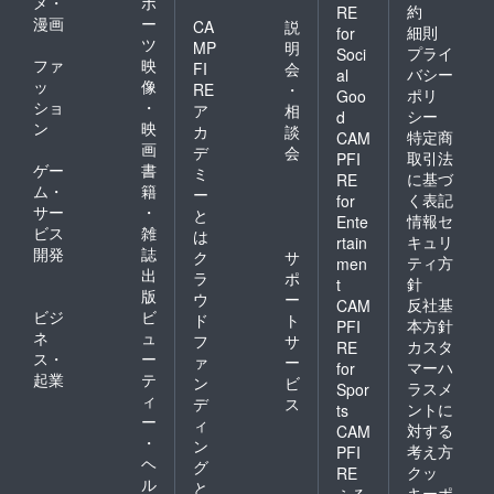
メ・
ポ
約
RE
漫画
ー
CA
説
細則
for
ツ
MP
明
プライ
Soci
ファ
映
FI
会
バシー
al
ッ
像
RE
・
ポリ
Goo
ショ
・
ア
相
シー
d
ン
映
カ
談
特定商
CAM
画
デ
会
取引法
PFI
ゲー
書
ミ
に基づ
RE
ム・
籍
ー
く表記
for
サー
・
と
情報セ
Ente
ビス
雑
は
キュリ
rtain
開発
誌
ク
サ
ティ方
men
出
ラ
ポ
針
t
版
ウ
ー
反社基
CAM
ビジ
ビ
ド
ト
本方針
PFI
ネ
ュ
フ
サ
カスタ
RE
ス・
ー
ァ
ー
マーハ
for
起業
テ
ン
ビ
ラスメ
Spor
ィ
デ
ス
ントに
ts
ー
ィ
対する
CAM
・
ン
考え方
PFI
ヘ
グ
クッ
RE
ル
と
キーポ