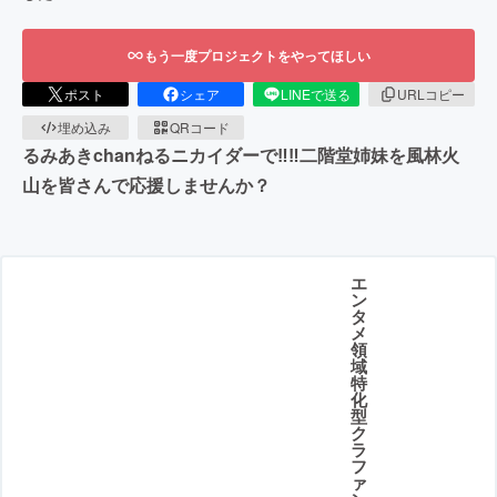
もう一度プロジェクトをやってほしい
ポスト
シェア
LINEで送る
URLコピー
埋め込み
QRコード
るみあきchanねるニカイダーで‼︎‼︎二階堂姉妹を風林火
山を皆さんで応援しませんか？
エ
ン
タ
メ
領
域
特
化
型
ク
ラ
フ
ァ