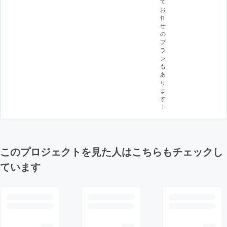
て
お
任
せ
の
プ
ラ
ン
も
あ
り
ま
す
！
このプロジェクトを見た人はこちらもチェックし
ています