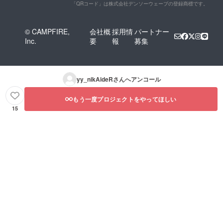
「QRコード」は株式会社デンソーウェーブの登録商標です。
© CAMPFIRE,
会社概
採用情
パートナー
Inc.
要
報
募集
yy_nikAideR
さんへアンコール
もう一度プロジェクトをやってほしい
15