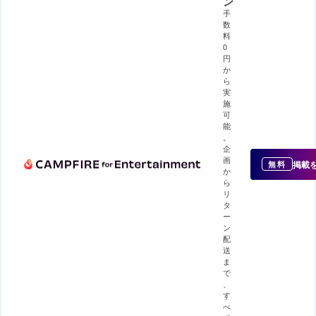
ン
手
数
料
0
円
か
ら
実
施
可
能
。
企
画
掲載
無料
か
ら
リ
タ
ー
ン
配
送
ま
で
、
す
べ