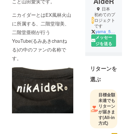
AideR
こと山田愛実です。
日本
ニカイダーとはEX風林火山
初めてのプ
ロジェクト
に所属する、二階堂瑠美、
です
yama_5788
二階堂亜樹が行う
メッセー
YouTube(るみあきchanね
ジを送る
る)の中のファンの名称で
す。
リターンを
選ぶ
目標金額
未達でも
リターン
が届きま
す
(All-in
方式)