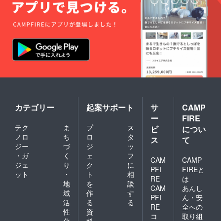
カテゴリー
起案サポート
サ
CAMP
ー
FIRE
テク
ま
プ
ス
ビ
につい
ノロ
ち
ロ
タ
ス
て
ジー
づ
ジ
ッ
・ガ
く
ェ
フ
CAM
CAMP
ジェ
り
ク
に
PFI
FIREと
ット
・
ト
相
RE
は
地
を
談
CAM
あんし
域
作
す
PFI
ん・安
活
る
る
RE
全への
性
資
コ
取り組
化
料