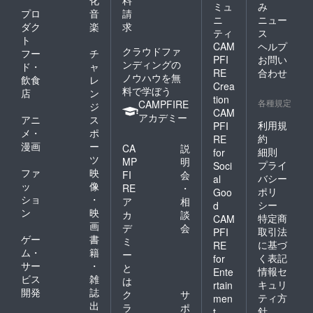
ミュ
み
プロ
音
請
ニ
ニュー
ダク
楽
求
ティ
ス
ト
CAM
ヘルプ
クラウドファ
フー
チ
PFI
お問い
ンディングの
ド・
ャ
RE
合わせ
ノウハウを無
飲食
レ
Crea
料で学ぼう
店
ン
tion
各種規定
CAMPFIRE
ジ
CAM
アカデミー
アニ
ス
利用規
PFI
メ・
ポ
約
RE
漫画
ー
CA
説
細則
for
ツ
MP
明
プライ
Soci
ファ
映
FI
会
バシー
al
ッ
像
RE
・
ポリ
Goo
ショ
・
ア
相
シー
d
ン
映
カ
談
特定商
CAM
画
デ
会
取引法
PFI
ゲー
書
ミ
に基づ
RE
ム・
籍
ー
く表記
for
サー
・
と
情報セ
Ente
ビス
雑
は
キュリ
rtain
開発
誌
ク
サ
ティ方
men
出
ラ
ポ
針
t