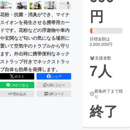
円
まちづくり・地域活性化
花粉・抗菌・消臭ができ、マイナ
スイオンを発生させる携帯用カー
CAMPFIRE for Social Good
CAMPFIRE Creation
ドです。花粉などの浮遊物や車内
8%
CAMPFIREふるさと納税
machi-ya
コミュニティ
や玄関など匂いの気になる場所に
目標金額は
2,000,000円
置いて空気中のトラブルから守り
ます。外出時に携帯便利なネック
支援者数
ストラップ付きでネックストラッ
7
人
プ自体も効果を発揮します。
ポスト
シェア
LINEで送る
URLコピー
募集終了まで残
埋め込み
QRコード
り
終了