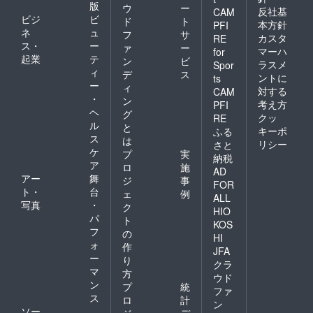
版
ウ
ー
反社基
CAM
ビジ
ビ
ド
ト
本方針
PFI
ネ
ュ
フ
サ
カスタ
RE
ス・
ー
ァ
ー
マーハ
for
起業
テ
ン
ビ
ラスメ
Spor
ィ
デ
ス
ントに
ts
ー
ィ
対する
CAM
・
ン
考え方
PFI
ヘ
グ
クッ
RE
ル
と
キーポ
ふる
ス
は
リシー
さと
ケ
プ
実
納税
ア
ロ
施
AD
アー
舞
ジ
事
FOR
ト・
台
ェ
例
ALL
写真
・
ク
HIO
パ
ト
KOS
フ
の
HI
ォ
作
JFA
ー
り
クラ
マ
方
ウド
ン
プ
統
ファ
ス
ロ
計
ン
ソー
ジ
デ