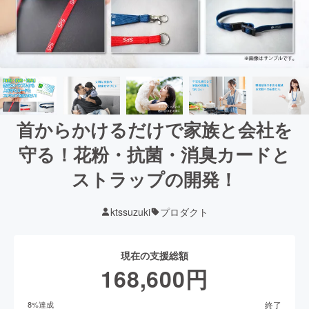
首からかけるだけで家族と会社を
守る！花粉・抗菌・消臭カードと
ストラップの開発！
ktssuzuki
プロダクト
現在の支援総額
168,600
円
終了
8
%達成