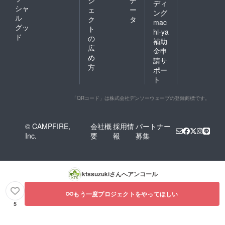
ディ
シャ
ェ
ー
ング
ル
ク
タ
mac
グッ
ト
hi-ya
ド
の
補助
広
金申
め
請サ
方
ポー
ト
「QRコード」は株式会社デンソーウェーブの登録商標です。
© CAMPFIRE,
会社概
採用情
パートナー
Inc.
要
報
募集
ktssuzuki
さんへアンコール
もう一度プロジェクトをやってほしい
5