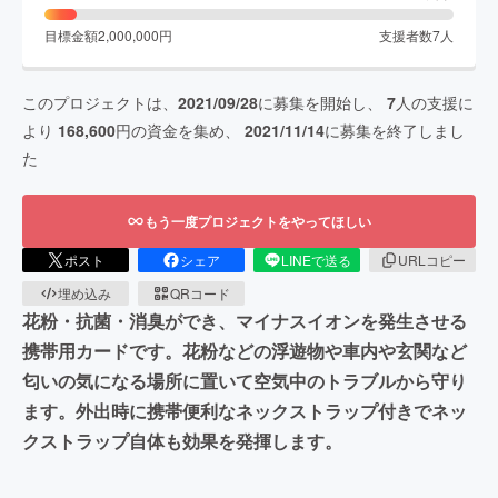
目標金額
2,000,000
円
支援者数
7
人
このプロジェクトは、
2021/09/28
に募集を開始し、
7
人の支援に
より
168,600
円の資金を集め、
2021/11/14
に募集を終了しまし
た
もう一度プロジェクトをやってほしい
ポスト
シェア
LINEで送る
URLコピー
埋め込み
QRコード
花粉・抗菌・消臭ができ、マイナスイオンを発生させる
携帯用カードです。花粉などの浮遊物や車内や玄関など
匂いの気になる場所に置いて空気中のトラブルから守り
ます。外出時に携帯便利なネックストラップ付きでネッ
クストラップ自体も効果を発揮します。