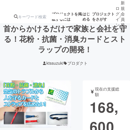
新
ロ
規
グ
会
プロジェクトを掲
はじ
プロジェクト
/
載するには
める
をさがす
イ
員
ン
登
首からかけるだけで家族と会社を守
録
る！花粉・抗菌・消臭カードとスト
ラップの開発！
人気のプロ
注目のリ
注目の新着プロ
募集終了が近いプ
もうすぐ公開
ジェクト
ターン
ジェクト
ロジェクト
されます
ktssuzuki
プロダクト
アート・写真
音楽
現在の支援総
テクノロジー・ガジェット
ゲーム・サ
額
168,
映像・映画
書籍・雑誌
600
ビジネス・起業
チャレンジ