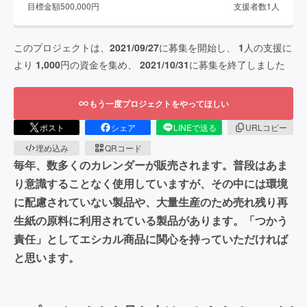
目標金額
500,000
円
支援者数
1
人
このプロジェクトは、
2021/09/27
に募集を開始し、
1
人の支援に
より
1,000
円の資金を集め、
2021/10/31
に募集を終了しました
もう一度プロジェクトをやってほしい
ポスト
シェア
LINEで送る
URLコピー
埋め込み
QRコード
毎年、数多くのカレンダーが販売されます。普段はあま
り意識することなく使用していますが、その中には環境
に配慮されていない製品や、大量生産のため売れ残り再
生紙の原料に利用されている製品があります。「つかう
責任」としてエシカル商品に関心を持っていただければ
と思います。