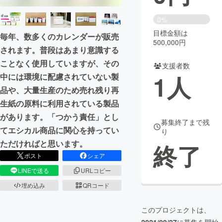
まちづくり・地域活性化
0%
目標金額は
毎年、数多くのカレンダーが販売
500,000円
されます。普段はあまり意識する
CAMPFIRE for Social Good
CAMPFIRE Creation
ことなく使用していますが、その
CAMPFIREふるさと納税
machi-ya
コミュニティ
支援者数
1
人
中には環境に配慮されていない製
品や、大量生産のため売れ残り再
生紙の原料に利用されている製品
があります。「つかう責任」とし
募集終了まで残
てエシカル商品に関心を持ってい
り
ただければと思います。
終了
ポスト
シェア
LINEで送る
URLコピー
埋め込み
QRコード
このプロジェクトは、