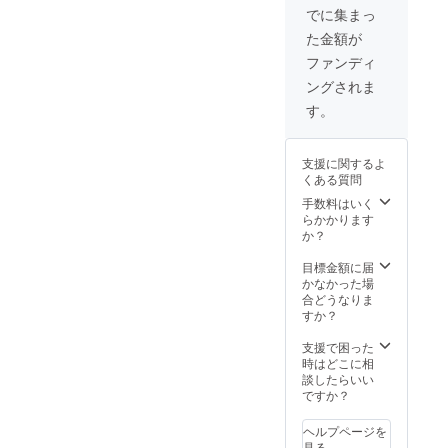
データ
でに集まっ
をお送
た金額が
りしま
す。テ
ファンディ
ンプ
ングされま
レート
データ
す。
は、
Adobe
Illustrat
支援に関するよ
or形式
くある質問
になり
ます。
手数料はいく
※プロ
らかかります
ジェク
か？
ト終了
前にテ
目標金額に届
ンプ
かなかった場
レート
合どうなりま
データ
すか？
が必要
な方は
支援で困った
ご連絡
時はどこに相
くださ
談したらいい
い。 ２.
ですか？
作成し
ていた
ヘルプページを
だいた
見る