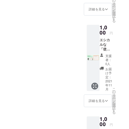
リ
してお
タ
ー
りま
ン
詳細を見る
を
す。 一
選
択
般販売
す
る
予定価
1,0
格：
1,320円
00
円
エシカ
ルな
「使え
る卓上
支援
カレン
者：
ダー」E
0人
タイ
お届
プ 1冊
け予
※お届け
定：
は、11
2021
年11
月下旬
こ
月
を予定
の
リ
してお
タ
ー
りま
ン
詳細を見る
を
す。 一
選
択
般販売
す
る
予定価
1,0
格：
1,320円
00
円