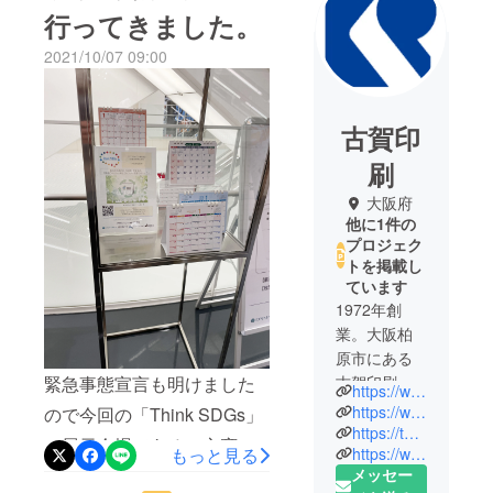
行ってきました。
2021/10/07 09:00
古賀印
刷
大阪府
他に1件の
プロジェク
トを掲載し
ています
1972年創
業。大阪柏
原市にある
古賀印刷で
緊急事態宣言も明けました
https://www.kogaprinting.co.jp
は、これか
https://www.instagram.com/koga_printing_official/
ので今回の「Think SDGs」
らも培った
https://twitter.com/koga_printing
の展示会場である、心斎橋
https://www.facebook.com/kogaprinting/
もっと見る
技術やノウ
メッセー
パルコに展示ブースの見学
ハウをベー