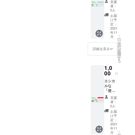
支援
カレン
者：
ダー」C
0人
タイ
お届
プ 1冊
け予
※お届け
定：
は、11
2021
年11
月下旬
こ
月
を予定
の
リ
してお
タ
ー
りま
ン
詳細を見る
を
す。 一
選
択
般販売
す
る
予定価
1,0
格：
1,320円
00
円
エシカ
ルな
「使え
る卓上
支援
カレン
者：
ダー」D
0人
タイ
お届
プ 1冊
け予
※お届け
定：
は、11
2021
年11
月下旬
こ
月
を予定
の