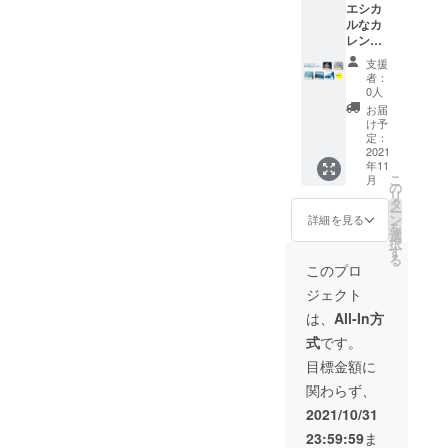
エシカ
ルなカ
レン
ダー
支援
「作れ
者：
る卓上
0人
カレン
お届
ダー」
け予
1冊
定：
（オー
2021
年11
ダーか
こ
月
らお届
の
リ
けまで
タ
ー
の流
ン
詳細を見る
を
れ） １.
選
択
プロ
す
る
ジェク
このプロ
ト終了
ジェクト
後、弊
社より
は、
All-In方
ご登録
式
です。
いただ
きまし
目標金額に
たメー
関わらず、
ルアド
レスに
2021/10/31
テンプ
23:59:59
ま
レート