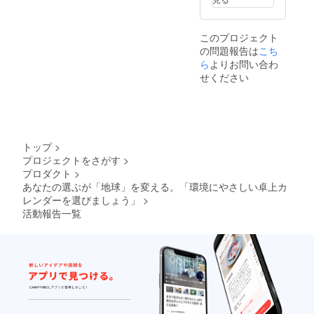
データ
をメー
ルもし
このプロジェクト
くは
の問題報告は
こち
データ
便など
ら
よりお問い合わ
で弊社
せください
（info@
kogapri
nting.co
.jp）ま
でお送
り
トップ
>
く
プロジェクトをさがす
>
ださ
プロダクト
>
い。※
フォン
あなたの選ぶが「地球」を変える。「環境にやさしい卓上カ
トは全
レンダーを選びましょう」
>
てアウ
活動報告一覧
トライ
ンを
取って
くださ
い。画
像デー
タは
「画像
の埋め