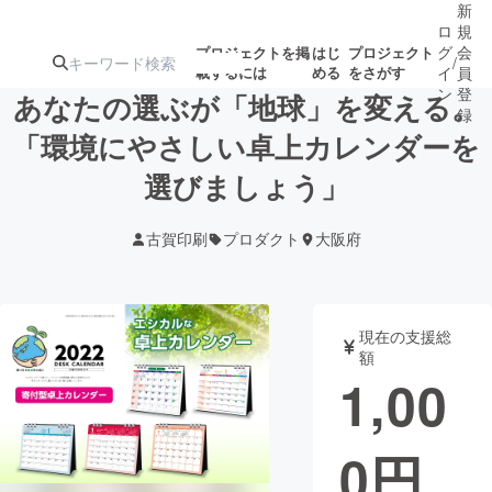
新
ロ
規
グ
会
プロジェクトを掲
はじ
プロジェクト
/
載するには
める
をさがす
イ
員
ン
登
あなたの選ぶが「地球」を変える。
録
「環境にやさしい卓上カレンダーを
選びましょう」
人気のプロ
注目のリ
注目の新着プロ
募集終了が近いプ
もうすぐ公開
ジェクト
ターン
ジェクト
ロジェクト
されます
古賀印刷
プロダクト
大阪府
アート・写真
音楽
現在の支援総
テクノロジー・ガジェット
ゲーム・サ
額
1,00
映像・映画
書籍・雑誌
0
円
ビジネス・起業
チャレンジ