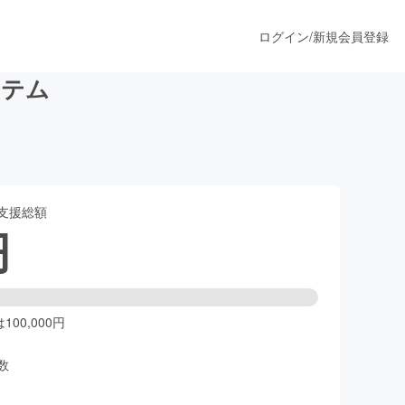
ログイン
/
新規会員登録
ステム
うすぐ公開されます
支援総額
プロダクト
円
ファッション
スポーツ
00,000円
数
ア
ソーシャルグッド
人