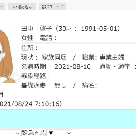
ピー
埋め込み
QRコード