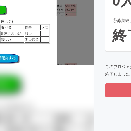
募集終
CAMPFIRE for Social Good
CAMPFIRE Creation
終
CAMPFIREふるさと納税
machi-ya
コミュニティ
このプロジェ
終了しました