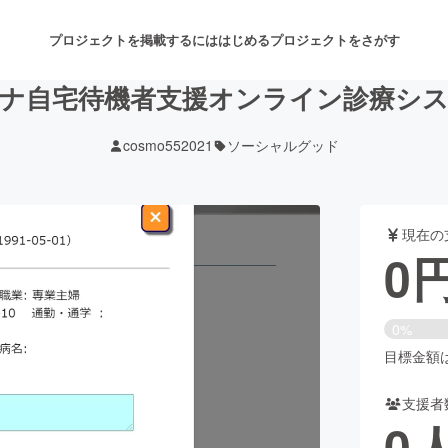
プロジェクトを掲載するには
はじめる
プロジェクトをさがす
ナ自宅待機者支援オンライン診療シ
cosmo552021
ソーシャルグッド
注目のリターン
注目の新着プロジェクト
募集終了が近いプロジェクト
も
現在の
音楽
舞台・パフォーマンス
0
ゲーム・サービス開発
フード・飲食店
0%
書籍・雑誌出版
アニメ・漫画
目標金額は1
支援者
チャレンジ
ビューティー・ヘルスケ
0