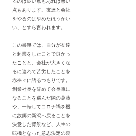
るのは良い点もあれば悪い
地名：
国産
点もあります。友達と会社
（大
根、人
をやるのはやめたほうがい
参、玉
ねぎ、
い、とすら言われます。
りん
ご、ニ
ラ） 内
この書籍では、自分が友達
容量：
300g 賞
と起業をしたことで良かっ
味期
限：製
たことと、会社が大きくな
造日を
含む20
るに連れて苦労したことを
日間 保
赤裸々に語るつもりです。
存方
法：要
創業社長を辞めて会長職に
冷蔵
（10℃
なることを選んだ際の葛藤
以下で
保存し
や、一転してコロナ禍を機
てくだ
さい）
に故郷の新潟へ戻ることを
商品
名：ま
決意した背景など、人生の
いキム
転機となった意思決定の裏
チ岩の