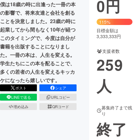
0
円
僕は18歳の時に出逢った一冊の本
まちづくり・地域活性化
の影響で、将来友達と会社を創る
ことを決意しました。23歳の時に
115%
起業してから間もなく10年が経つ
目標金額は
CAMPFIRE for Social Good
CAMPFIRE Creation
3,333,333円
このタイミングで、今度は自分が
CAMPFIREふるさと納税
machi-ya
コミュニティ
書籍を出版することになりまし
支援者数
た。一冊の本は、人生を変える。
259
学生たちにこの本を配ることで、
多くの若者の人生を変えるキッカ
人
ケになったら嬉しいです。
ポスト
シェア
LINEで送る
URLコピー
埋め込み
QRコード
募集終了まで残
り
終了