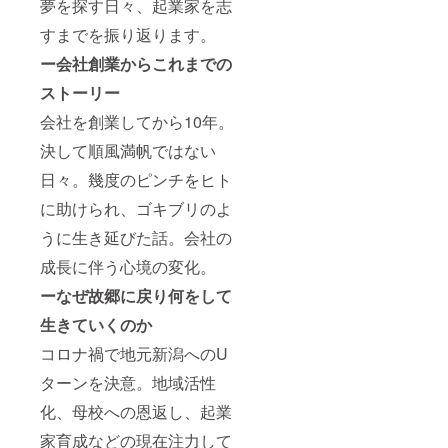
夢を探す日々、起業家を志
ウ
ダー、
すまでを振り返ります。
還元水
飴、植
ー会社創業からこれまでの
物発酵
エキス
ストーリー
／調味
料（ア
会社を創業してから10年。
ミノ酸
決して順風満帆ではない
等）、
着色料
日々。幾度のピンチをヒト
（パプ
リカ色
に助けられ、ゴキブリのよ
素）、
（一部
うに生き延びた話。会社の
にりん
ご・ご
成長に伴う心境の変化。
ま・い
ーなぜ故郷に戻り何をして
かを含
む） 原
生きていくのか
材料産
地名：
コロナ禍で地元新潟へのU
国産
（の
ターンを決意。地域活性
り、玉
ねぎ、
化、母校への恩返し、起業
りん
ご） 内
家育成などの現在注力して