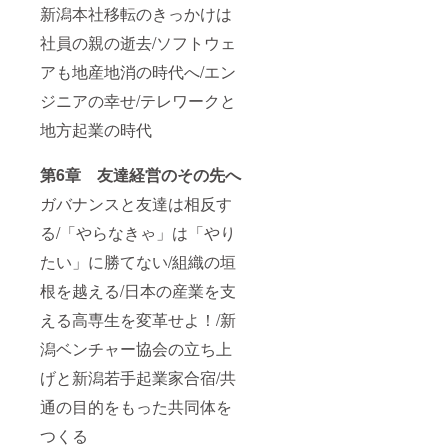
新潟本社移転のきっかけは
社員の親の逝去/ソフトウェ
アも地産地消の時代へ/エン
ジニアの幸せ/テレワークと
地方起業の時代
第6章 友達経営のその先へ
ガバナンスと友達は相反す
る/「やらなきゃ」は「やり
たい」に勝てない/組織の垣
根を越える/日本の産業を支
える高専生を変革せよ！/新
潟ベンチャー協会の立ち上
げと新潟若手起業家合宿/共
通の目的をもった共同体を
つくる