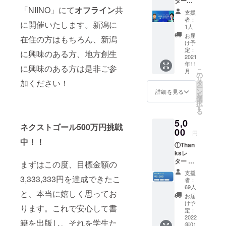
ターン
数の経済誌
「NIINO」にて
オフライン
共
③ 【出
支援
版記念
である
者：
に開催いたします。新潟に
イベン
1人
Forbesによ
ト】出
お届
在住の方はもちろん、新潟
り30歳未満
張！
け予
Flags
定：
の重要人物
に興味のある方、地方創生
Niigata
2021
「30アン
年11
”のため
に興味のある方は是非ご参
こ
月
ダー30」に
の会議”
の
リ
テー
加ください！
タ
選出され
ー
マ：”フ
ン
詳細を見る
る。 2020年
を
ラー渋
選
択
谷会
6月、故郷の
す
る
長・初
新潟へUター
5,0
書籍
ネクストゴール500万円挑戦
ン移住。
「友達
00
円
経
2020年9月、
中！！
①Than
営」”の
新潟ベン
ksレ
ための
ター ②
チャー協会
会議 オ
まずはこの度、目標金額の
謝辞に
ンライ
代表理事に
支援
お名前
3,333,333円を達成できたこ
ン参加
者：
選任。2020
入れ ③
チケッ
69人
と、本当に嬉しく思ってお
オリジ
ト ■日
年10月、長
お届
ナルし
程：
け予
岡高専客員
ります。これで安心して書
おり 書
2021年
定：
教授に就
籍出版
2022
11月16
籍を出版し、それを学生た
年01
応援と