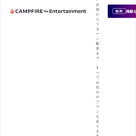
企
画
掲載
無料
か
ら
リ
タ
ー
ン
配
送
ま
で
、
す
べ
て
お
任
せ
の
プ
ラ
ン
も
あ
り
ま
す