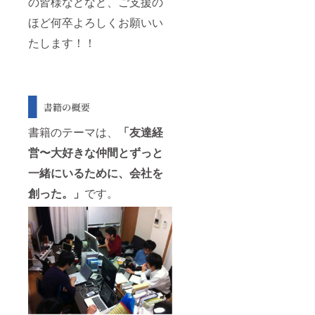
の皆様などなど、ご支援の
名：ま
いキム
ほど何卒よろしくお願いい
チ大根
原材料
たします！！
名：大
根、漬
け原材
料（人
参、玉
ねぎ、
りん
ご、と
書籍のテーマは、
「友達経
うがら
し、に
営〜大好きな仲間とずっと
んに
一緒にいるために、会社を
く、 食
塩、ご
創った。」
です。
ま、イ
ワシエ
キス、
カツオ
エキ
ス、醸
造酢、
アミエ
キス、
イカエ
キス、