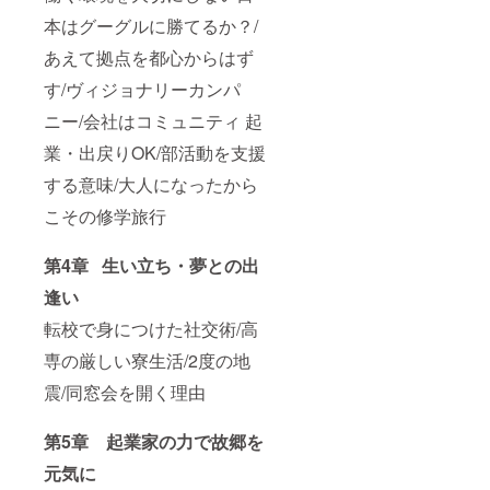
本はグーグルに勝てるか？/
あえて拠点を都心からはず
す/ヴィジョナリーカンパ
ニー/会社はコミュニティ 起
業・出戻りOK/部活動を支援
する意味/大人になったから
こその修学旅行
第4章 生い立ち・夢との出
逢い
転校で身につけた社交術/高
専の厳しい寮生活/2度の地
震/同窓会を開く理由
第5章 起業家の力で故郷を
元気に