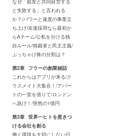
なぜ「親友と共同経営する
と失敗する」と言われる
か？/パワーと速度の事業立
ち上げ/友達採用なら最初か
らAチーム/公私を分ける独
自ルール/独裁者と民主主義/
ぶっちゃけ株の分割は？
第2章 フラーの創業秘話
これからはアプリが来る/ク
ラスメイト大集合！/アパー
トの一室を借りて/ロンドン
へ急げ！/突然の1億円
第3章 世界一ヒトを惹きつ
ける会社を創る
働く環境を大切にしない日