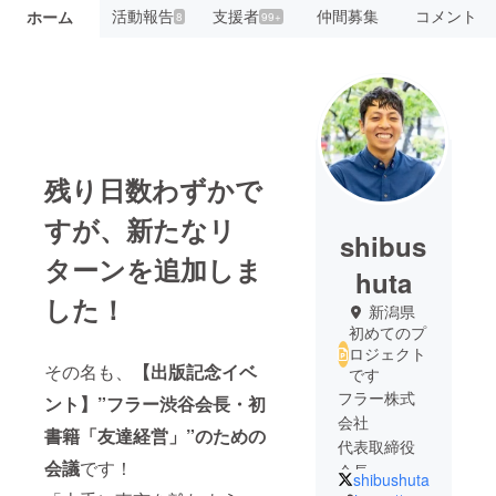
活動報告
支援者
仲間募集
コメント
ホーム
8
99+
残り日数わずかで
すが、新たなリ
shibus
ターンを追加しま
huta
した！
新潟県
初めてのプ
ロジェクト
その名も、
【出版記念イベ
です
フラー株式
ント】”フラー渋谷会長・初
会社
書籍「友達経営」”のための
代表取締役
会議
です！
会長
shibushuta
渋谷 修太