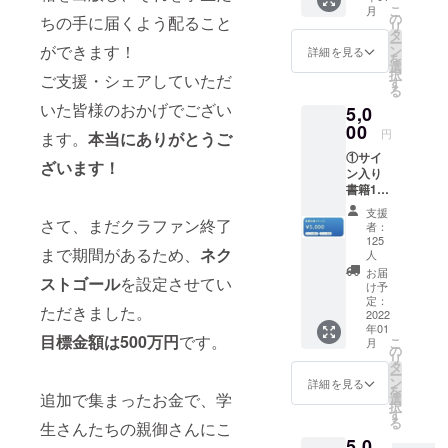
日(火) ■
任。ユメは
こ
月
して書
時間：
の
ちの手に届くよう配ること
世界一ヒト
リ
籍の謝
19:30-
タ
ー
辞内に
を惹きつけ
ができます！
21:00 ■
ン
詳細を見る
を
ご希望
会場：
選
る会社を創
択
ご支援・シェアしていただ
のお名
リター
す
る
ること。
前を記
ン購入
いた皆様のおかげでござい
5,0
載しま
者に
す。 ※
00
zoomの
円
ます。
本当にありがとうご
支援
URLを
①サイ
時、必
発行し
ざいます！
ン入り
ず備考
ます。
書籍1冊
欄にご
■共催
②クラ
希望の
Flags
支援
ファン
さて、まだクラファン終了
お名前
Niigata
者：
限定帯
をご記
、渋谷
125
まで期間があるため、
ネク
※書籍の
入くだ
人
修太
発売日
さい。
お届
ストゴール
を設定させてい
が未定
※文字数
け予
のため
定：
や表現
ただきました。
2022
お届け
によっ
年01
予定が
てご希
目標金額は500万円
です。
こ
月
前後す
の
望の名
リ
る可能
タ
前に添
ー
性がご
ン
えない
詳細を見る
を
追加で集まったお金で、学
ざいま
選
場合は
択
すので
す
事前に
る
生さんたちの親御さんにこ
ご了承
ご連絡
5,0
くださ
いたし