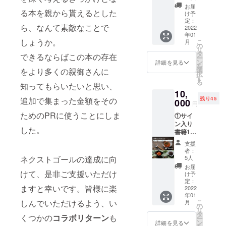
③オリ
ケット
お届
る本を親から貰えるとした
ジナル
②サイ
け予
しおり
ン入り
定：
ら、なんて素敵なことで
④未収
2022
書籍1冊
年01
録原稿
■日程：
しょうか。
こ
月
オリジ
2021年
の
リ
ナルし
11月16
タ
できるならばこの本の存在
ー
おり
日(火) ■
ン
詳細を見る
を
は、名
時間：
選
をより多くの親御さんに
択
刺ぐら
19:30-
す
る
いのサ
知ってもらいたいと思い、
21:00 ■
10,
イズで
会場：
追加で集まった金額をその
残り45
素材は
000
新潟県 I
円
アル
T イノ
ためのPRに使うことにしま
①サイ
ミ、ア
ベー
ン入り
ルマイ
ション
した。
書籍1冊
ト仕上
拠点施
②クラ
げと
設
支援
ファン
なって
「NIINO
者：
限定帯
おりま
ネクストゴールの達成に向
」 〒
5人
③越後
す。 ※
950-
お届
薬草ま
けて、是非ご支援いただけ
書籍の
0911 新
け予
いキム
発売日
定：
潟市中
ますと幸いです。皆様に楽
チセッ
2022
が未定
央区笹
年01
ト（白
のため
口１丁
しんでいただけるよう、い
こ
月
菜300g
お届け
の
目２番
リ
、大根
予定が
タ
地 新
くつかの
コラボリターン
も
ー
300g 、
前後す
ン
潟プ
詳細を見る