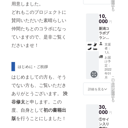
を
岩のり
る可能
選
ラーカ
用意しました。
択
200g）
性がご
す
２ 2F ■
る
④謝辞
どれもこのプロジェクトに
ざいま
共催
10,
にお名
すので
Flags
賛同いただいた素晴らしい
前入れ
000
ご了承
Niigata
円
※書籍の
くださ
、渋谷
仲間たちとのコラボになっ
新潟コ
発売日
いま
修太 ※
ラボプ
が未定
せ。 未
本チ
ていますので、是非ご覧く
ラン２
のため
収録原
ケット
①サイ
お届け
稿は、
には、
ださいませ！
支援
ン入り
予定が
編集・
ドリン
者：
書籍1冊
前後す
校閲の
1人
ク1本が
②クラ
る可能
関係で
含まれ
お届
ファン
性がご
削除さ
け予
ており
限定帯
ざいま
定：
れた原
ます。
③オリ
2022
すので
稿を
※本リ
年01
ジナル
ご了承
PDF
ターン
はじめましての方も、そう
こ
月
しおり
くださ
の
ファイ
の予定
リ
セット
いま
タ
ルで
でない方も、ご覧いただき
日はイ
ー
（4種類
せ。 ※
ン
メール
詳細を見る
ベント
を
各1つず
ありがとうございます。
渋
送料込
選
にて送
開催に
択
つ） オ
みと
す
付いた
合わせ
る
谷修太
と申します。この
リジナ
なって
しま
て設定
30,
ルしお
おりま
す。 ※
してる
度、自身として
初の書籍出
りは、
000
す。 書
送料込
ため、
円
名刺ぐ
籍出版
みと
書籍の
版
を行うことにしました！
①サイ
らいの
応援と
なって
送付に
ン入り
サイズ
して書
おりま
つきま