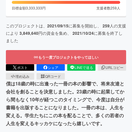
目標金額
3,333,333
円
支援者数
259
人
このプロジェクトは、
2021/09/15
に募集を開始し、
259
人の支援
により
3,849,640
円の資金を集め、
2021/10/24
に募集を終了し
ました
もう一度プロジェクトをやってほしい
ポスト
シェア
LINEで送る
URLコピー
埋め込み
QRコード
僕は18歳の時に出逢った一冊の本の影響で、将来友達と
会社を創ることを決意しました。23歳の時に起業してか
ら間もなく10年が経つこのタイミングで、今度は自分が
書籍を出版することになりました。一冊の本は、人生を
変える。学生たちにこの本を配ることで、多くの若者の
人生を変えるキッカケになったら嬉しいです。