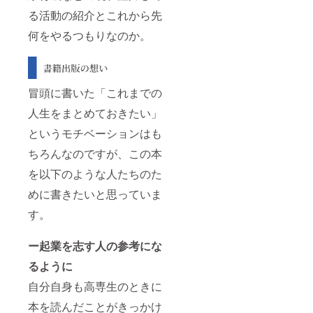
容量：
る活動の紹介とこれから先
200g 賞
味期
何をやるつもりなのか。
限：製
造日を
含む20
日間 保
存方
冒頭に書いた「これまでの
法：要
冷蔵
人生をまとめておきたい」
（10℃
以下で
というモチベーションはも
保存し
てくだ
ちろんなのですが、この本
さい）
を以下のような人たちのた
めに書きたいと思っていま
す。
ー起業を志す人の参考にな
るように
自分自身も高専生のときに
本を読んだことがきっかけ