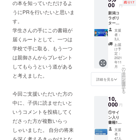
の本を知っていただけるよ
残り17
00
いま
ますの
円
せ。 ※
でご了
うにPRを行いたいと思いま
新潟コ
送料込
承くだ
ラボリ
みと
さいま
す。
ターン
なって
せ。 オ
③ 【出
おりま
学生さんの手にこの書籍が
リジナ
支援
版記念
す。
ルしお
者：
イベン
届くルートとして、一つは
3人
りは、
ト】出
名刺ぐ
お届
学校で手に取る、もう一つ
張！
け予
らいの
Flags
定：
サイズ
は親御さんからプレゼント
Niigata
2021
で素材
年11
”のため
はアル
してもらうという道がある
こ
月
の会議”
の
ミ、ア
リ
テー
タ
と考えました。
ルマイ
ー
マ：”フ
ン
詳細を見る
ト仕上
を
ラー渋
選
げと
択
谷会
す
なって
る
今回ご支援いただいた方の
長・初
おりま
10,
書籍
す。 ※
中に、子供に読ませたいと
「友達
000
送料込
円
経
みと
いうコメントを投稿してく
①サイ
営」”の
なって
ン入り
ための
おりま
ださった方が複数いらっ
書籍1冊
会議 ①
す。
②クラ
オフラ
しゃいました。 自分の将来
支援
ファン
イン参
者：
限定帯
加チ
を深く考えるきっかけとな
47人