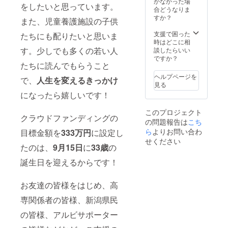
かなかった場
ま・い
をしたいと思っています。
から
合どうなりま
かを含
2022年
すか？
む） 原
また、児童養護施設の子供
5月31日
材料産
までと
支援で困った
たちにも配りたいと思いま
地名：
させて
時はどこに相
国産
いただ
す。少しでも多くの若い人
談したらいい
（白
きま
ですか？
菜、人
たちに読んでもらうこと
す。
参、玉
ねぎ、
ヘルプページを
で、
人生を変えるきっかけ
りん
見る
ご） 内
になったら嬉しいです！
容量：
300g 賞
このプロジェクト
クラウドファンディングの
味期
の問題報告は
こち
限：製
ら
よりお問い合わ
目標金額を
333万円
に設定し
造日を
せください
含む20
たのは、
9月15日
に
33歳
の
日間 保
存方
誕生日を迎えるからです！
法：要
冷蔵
（10℃
お友達の皆様をはじめ、高
以下で
保存し
専関係者の皆様、新潟県民
てくだ
の皆様、アルビサポーター
さい）
商品