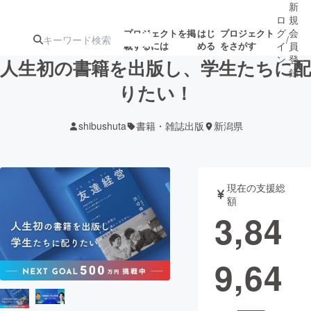
新
ロ
規
グ
会
プロジェクトを掲
はじ
プロジェクト
/
載するには
める
をさがす
イ
員
ン
登
人生初の書籍を出版し、学生たちに配
録
りたい！
人気のプロ
注目のリ
注目の新着プロ
募集終了が近いプ
もうすぐ公開
shibushuta
書籍・雑誌出版
新潟県
ジェクト
ターン
ジェクト
ロジェクト
されます
アート・写真
音楽
現在の支援総
額
3,84
テクノロジー・ガジェット
ゲーム・サ
9,64
映像・映画
書籍・雑誌
ビジネス・起業
チャレンジ