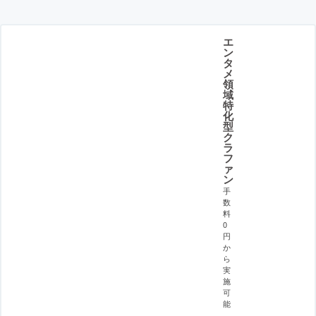
エ
ン
タ
メ
領
域
特
化
型
ク
ラ
フ
ァ
ン
手
数
料
0
円
か
ら
実
施
可
能
。