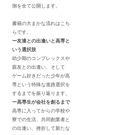
り 原材
側を全て公開します。
料名：
のり、
玉ね
ぎ、り
書籍の大まかな流れはこち
んご、
とうが
らです。
らし、
ー友達との出逢いと高専と
にんに
く、 食
いう選択肢
塩、ご
ま、イ
幼少期のコンプレックスや
ワシエ
キス、
親友との出逢い、そして
カツオ
エキ
ゲーム好きだった少年が高
ス、醸
専という特殊な進路選択を
造酢、
アミエ
するまでを振り返ります。
キス、
イカエ
ー高専生が会社を創るまで
キス、
昆布エ
高専に入ってからの学校や
キス、
酵母エ
寮での生活、共同創業者と
キス、
がごめ
の出逢い、挫折して新たな
昆布パ