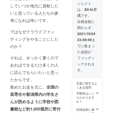
アミエ
ジェクト
ン終了
していつか地元に貢献した
キス、
後、日
は、
All-In方
イカエ
程調整
いと思っている人たちの参
キス、
式
です。
のメー
昆布エ
考になれば幸いです。
ルを送
目標金額に
キス、
付いた
酵母エ
関わらず、
しま
キス、
ではなぜクラウドファン
す。 ※
2021/10/24
がごめ
会場等
昆布パ
ディングをやることにした
23:59:59
ま
講演会
ウ
に必要
でに集まっ
のか？
ダー、
要素は
還元水
た金額が
ご自身
飴、植
でご用
それは、せっかく書くので
ファンディ
物発酵
意いた
エキ
ングされま
あればできるだけ多くの人
だきま
ス） ／
す。 ※
す。
調味料
に読んでもらいたいと思っ
交通
（アミ
費・宿
ノ酸
たからです。
泊費は
等）、
支援に関するよ
別途ご
着色料
集めたお金を元に、
全国の
くある質問
請求と
（パプ
なりま
手数料はいく
高専生や新潟県内の学生さ
リカ色
す。 ※
らかかります
素）、
有効期
んが読めるように学校や図
か？
（一部
限は
りん
書館など約1,000箇所に寄付
2022年
目標金額に届
ご・ご
1月11日