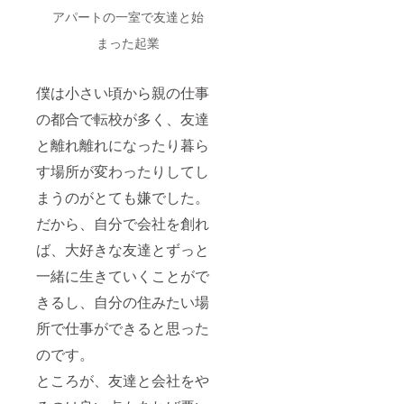
昆布エ
アパートの一室で友達と始
キス、
酵母エ
まった起業
キス、
がごめ
昆布パ
僕は小さい頃から親の仕事
ウ
ダー、
の都合で転校が多く、友達
還元水
飴、植
と離れ離れになったり暮ら
物発酵
エキ
す場所が変わったりしてし
ス） ／
調味料
まうのがとても嫌でした。
（アミ
だから、自分で会社を創れ
ノ酸
等）、
ば、大好きな友達とずっと
着色料
（パプ
一緒に生きていくことがで
リカ色
素）、
きるし、自分の住みたい場
（一部
にりん
所で仕事ができると思った
ご・ご
ま・い
のです。
かを含
ところが、友達と会社をや
む） 原
材料産