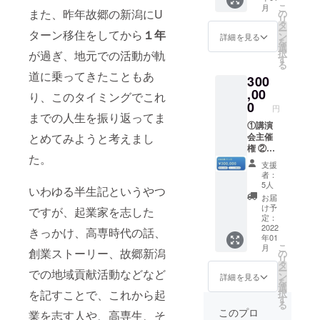
送料込
す。
でご了
こ
月
ルを送
また、昨年故郷の新潟にU
みと
の
承くだ
リ
付いた
なって
タ
さいま
ー
ターン移住をしてから
１年
しま
おりま
ン
詳細を見る
せ。 商
を
す。 日
す。
選
品名：
択
が過ぎ、地元での活動が軌
程調整
す
まいキ
る
後、オ
ムチ白
道に乗ってきたこともあ
300
ンライ
菜 原材
ンミー
,00
り、このタイミングでこれ
料：白
ティン
0
菜、漬
円
グの
までの人生を振り返ってま
け原材
URLを
①講演
料（人
とめてみようと考えまし
送付い
会主催
参、玉
たしま
権 ②書
ねぎ、
た。
す。 ※
籍50冊
りん
支援
有効期
1時間の
ご、と
者：
限は
講演と
5人
うがら
いわゆる半生記というやつ
2022年
30分の
し、に
お届
1月11日
質疑応
け予
んに
ですが、起業家を志した
から
答を含
定：
く、 食
2022年
めた講
2022
きっかけ、高専時代の話、
塩、ご
年01
3月31日
演会を
ま、イ
こ
月
までと
主催い
創業ストーリー、故郷新潟
の
ワシエ
リ
させて
ただく
タ
キス、
ー
での地域貢献活動などなど
いただ
権利と
ン
詳細を見る
カツオ
を
きま
なって
選
エキ
を記すことで、これから起
択
す。
おりま
す
ス、醸
る
す。 ク
このプロ
造酢、
業を志す人や、高専生、そ
ラファ