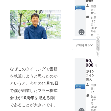
書籍10
で素材
籍の謝
す。
して
冊 ②ク
はアル
辞内に
は、発
支援
ラファ
ミ、ア
ご希望
者：
売日後
ン限定
ルマイ
のお名
12人
となっ
帯 10冊
ト仕上
前を記
お届
ており
すべて
げと
載しま
け予
ますの
の書籍
なって
定：
す。 ※
でご了
にクラ
2022
おりま
支援
承くだ
年01
ファン
す。 ※
時、必
さいま
こ
月
限定帯
書籍の
の
ず備考
せ。 ※
リ
がつい
発売日
タ
欄にご
書籍送
ー
ており
が未定
ン
希望の
詳細を見る
料込み
を
ます。
のため
選
お名前
となっ
択
※書籍の
お届け
す
をご記
ており
る
発売日
予定が
入くだ
ます。
50,
が未定
前後す
さい。
のため
000
る可能
※文字数
円
お届け
なぜこのタイミングで書籍
性がご
や表現
①オン
予定が
ざいま
によっ
ライン
を執筆しようと思ったのか
前後す
すので
てご希
個人メ
る可能
ご了承
望の名
というと、今年の
11月15日
ンタリ
性がご
くださ
前に添
支援
ング1時
ざいま
いま
えない
者：
で僕が創業したフラー株式
間 クラ
すので
せ。 ※
7人
場合は
ファン
ご了承
送料込
事前に
お届
会社が
10周年
を迎える節目
終了
くださ
みと
け予
ご連絡
後、日
いま
定：
なって
であることが大きいです。
いたし
程調整
2022
せ。 ※
おりま
ますの
年01
のメー