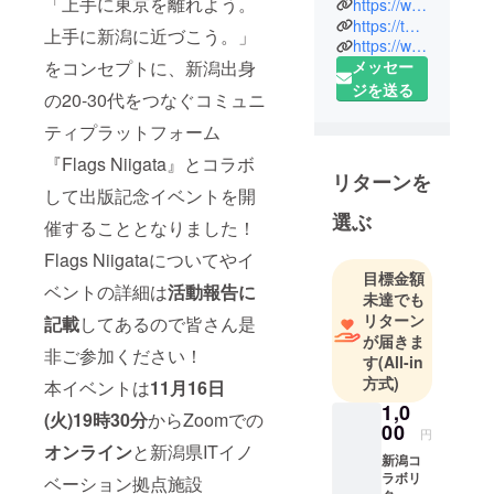
「上手に東京を離れよう。
https://www.youtube.com/channel/UC1jA8vLS6X9VmKHB7QT-jYg
https://twitter.com/shibushuta
上手に新潟に近づこう。」
https://www.instagram.com/shibushuta/
1988年生。
をコンセプトに、新潟出身
メッセー
新潟県出
ジを送る
身。国立長
の20-30代をつなぐコミュニ
岡工業高等
ティプラットフォーム
専門学校卒
『Flags Niigata』とコラボ
業後、筑波
リターンを
大学理工学
して出版記念イベントを開
群社会工学
選ぶ
催することとなりました！
類へ編入
Flags Niigataについてやイ
学。グリー
目標金額
ベントの詳細は
活動報告に
株式会社を
未達でも
経て、2011
リターン
記載
してあるので皆さん是
年11月フ
が届きま
非ご参加ください！
す
(All-in
ラー株式会
方式)
本イベントは
11月16日
社を創業、
1,0
代表取締役
(火)19時30分
からZoomでの
00
に就任。
円
オンライン
と新潟県ITイノ
2016年に
新潟コ
ラボリ
ベーション拠点施設
は、世界有