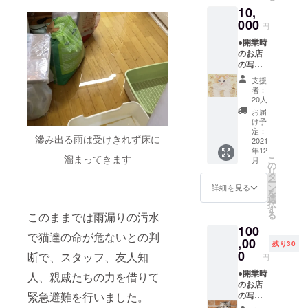
メッセージ】 ●
10,
をしており
当猫舎取扱の
000
ペット用品全商
ます。
円
品を販売価格か
●開業時
ら2割引き。（カ
のお店
子猫販売の
タログを郵送に
の写真
て同封） ※有効
ほか、出張
（外
期限 カタログ
支援
形式での猫
観、お
発送日より6ヶ月
者：
店の中3
20人
のお手入れ
間（ご希望商品
枚程
を返送いただ
お届
サービス、
度）と
け予
き、商品が準備
お礼の
フード販
定：
でき次第順次発
滲み出る雨は受けきれず床に
お手紙
2021
送いたしま
売、キャッ
年12
または
す。） ペット用
溜まってきます
こ
月
トホテルな
メッ
の
品例：犬・猫用
リ
セー
タ
どの運営も
フード、ケージ
ー
ジ。
ン
詳細を見る
やキャリーケー
しておりま
を
【住所
選
スなどペット用
択
す。
ご明記
す
品 ※支援時必ず
る
このままでは雨漏りの汚水
の方は
備考欄にご希望
100
郵便に
の発送方法（郵
で猫達の命が危ないとの判
てお手
,00
便／メール）を
残り30
紙と写
0
ご記入くださ
断で、スタッフ、友人知
円
真、
い。
メール
●開業時
人、親戚たちの力を借りて
での返
のお店
信希望
の写真
緊急避難を行いました。
の方は
（外