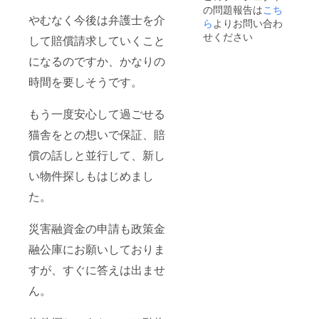
の問題報告は
こち
友人の
より6ヶ
やむなく今後は弁護士を介
水彩似
月間
ら
よりお問い合わ
顔絵
ペット
せください
して賠償請求していくこと
（被写
用品
体2名ま
例：
になるのですか、かなりの
でB5額
犬・猫
入り）
用フー
時間を要しそうです。
（メー
ド、
ルにて
ケージ
正面の
やキャ
もう一度安心して過ごせる
お顔が
リー
猫舎をとの想いで保証、賠
わかる
ケース
写真を
など
償の話しと並行して、新し
一枚お
ペット
送りく
用品 ●
い物件探しもはじめまし
ださ
支援者
い）
様、ご
た。
送って
家族
いただ
様、
いた写
ペッ
災害融資金の申請も政策金
真は似
ト、ご
融公庫にお願いしておりま
顔絵以
友人の
外の使
水彩似
すが、すぐに答えは出ませ
用はい
顔絵
たしま
（被写
ん。
せん。
体2名ま
※写真受
でB5額
付期
入り）