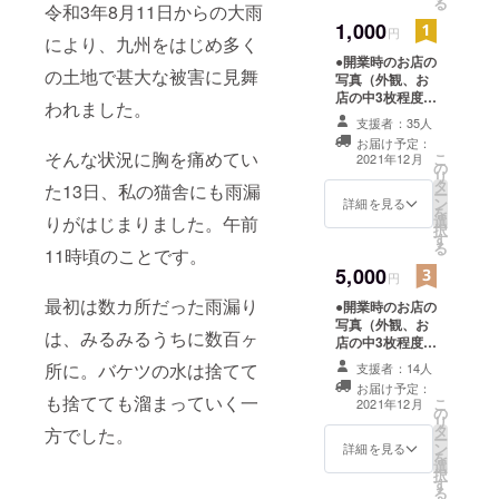
2014年自宅
る
令和3年8月11日からの大雨
送方法（郵便／
一室で念願
1,000
メール）をご記
円
により、九州をはじめ多く
入ください。
だったブ
●開業時のお店の
の土地で甚大な被害に見舞
リーダー業
写真（外観、お
店の中3枚程度）
開業。
われました。
とお礼のお手紙
支援者：35人
またはメッセー
お届け予定：
2018年に現
ジ。【住所ご明
そんな状況に胸を痛めてい
こ
2021年12月
の
記の方は郵便に
在の場所に
リ
タ
てお手紙と写
た13日、私の猫舎にも雨漏
ー
猫舎を移
ン
真、メールでの
詳細を見る
を
選
りがはじまりました。午前
し、2021年
返信希望の方は
択
す
画像データと
現在までに
る
11時頃のことです。
メッセージ】 ※
およそ200匹
5,000
支援時必ず備考
円
欄にご希望の発
の猫さんと
最初は数カ所だった雨漏り
●開業時のお店の
送方法（郵便／
新しいご家
写真（外観、お
メール）をご記
は、みるみるうちに数百ヶ
店の中3枚程度）
族とのご縁
入ください。
とお礼のお手紙
所に。バケツの水は捨てて
組を経験。
支援者：14人
またはメッセー
お届け予定：
多くの飼い
ジ。【住所ご明
も捨てても溜まっていく一
こ
2021年12月
の
記の方は郵便に
主さまから
リ
タ
てお手紙と写
方でした。
ー
今現在も猫
ン
真、メールでの
詳細を見る
を
選
の相談など
返信希望の方は
択
す
画像データと
のやりとり
る