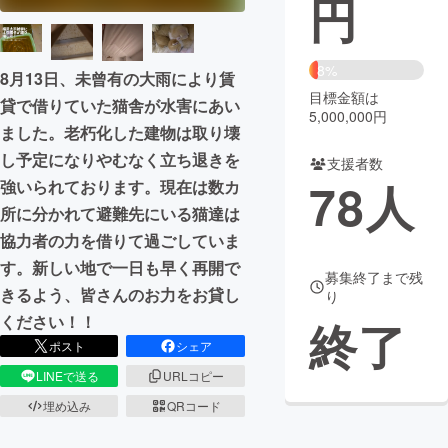
円
まちづくり・地域活性化
8%
8月13日、未曾有の大雨により賃
目標金額は
CAMPFIRE for Social Good
CAMPFIRE Creation
貸で借りていた猫舎が水害にあい
5,000,000円
CAMPFIREふるさと納税
machi-ya
コミュニティ
ました。老朽化した建物は取り壊
し予定になりやむなく立ち退きを
支援者数
78
人
強いられております。現在は数カ
所に分かれて避難先にいる猫達は
協力者の力を借りて過ごしていま
す。新しい地で一日も早く再開で
募集終了まで残
きるよう、皆さんのお力をお貸し
り
ください！！
終了
ポスト
シェア
LINEで送る
URLコピー
埋め込み
QRコード