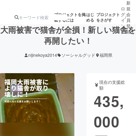
新
ロ
規
グ
会
プロジェクトを掲
はじ
プロジェクト
/
載するには
める
をさがす
イ
員
ン
登
大雨被害で猫舎が全損！新しい猫舎を
録
再開したい！
人気のプロ
注目のリ
注目の新着プロ
募集終了が近いプ
もうすぐ公開
nijinekoya2014
ソーシャルグッド
福岡県
ジェクト
ターン
ジェクト
ロジェクト
されます
アート・写真
音楽
現在の支援総
額
435,
テクノロジー・ガジェット
ゲーム・サ
000
映像・映画
書籍・雑誌
ビジネス・起業
チャレンジ