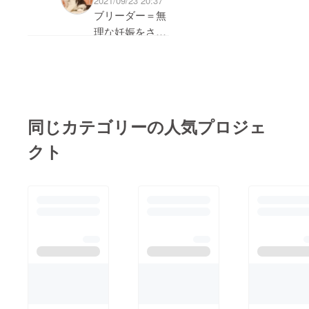
2021/09/23 20:37
ようになる最低限の工
ですか？保護猫施設で
ブリーダー＝無
事を今回はお願いする
はないのですか？
理な妊娠をさせ
ことになります。工事
ていると思うの
が終わりましたら、
はどうしてで
ケージなどの搬入を
しょうか？当方
し、動物取扱業の申請
は保護猫施設で
作業に入ります。あと
はありません。
同じカテゴリーの人気プロジェ
保護施設は正義
はせっかく広いお庭が
クト
でブリーダーは
ありますが、竹の伐
悪と捉えるのは
採、草木の除草、朽ち
安直なお考えで
たウッドデッキの撤去
はないでしょう
などが課題として残り
か？私共は自信
ます。資金の確保が出
を持って親猫、
来次第、段階的に手を
子猫の生体管理
加えていきたいと思い
を行なっており
ます。皆様からご支援
ます。
いただいた資金は大切
に使わせていただきま