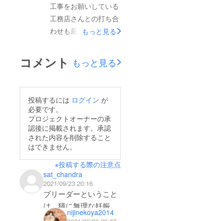
工事をお願いしている
工務店さんとの打ち合
わせも最終の話し合い
もっと見る
に入りまして、いよい
よ来週明けから工事開
コメント
もっと見る
始です。写真はbefore
工事箇所としまして
は、まずは古い家屋の
投稿するには
ログイン
が
ため、シロアリ駆除。
必要です。
そして、屋根部分の雨
プロジェクトオーナーの承
認後に掲載されます。承認
漏りしている可能性の
された内容を削除すること
ある箇所の補修、室内
はできません。
はふた部屋の和室をひ
※投稿する際の注意点
と繋ぎのフローリング
sat_chandra
にします。水回りなど
2021/09/23 20:16
手を入れたい部分は沢
ブリーダーということ
山ありますが、まずは
は、猫に無理な妊娠を
nijinekoya2014
猫舎として機能できる
させているということ