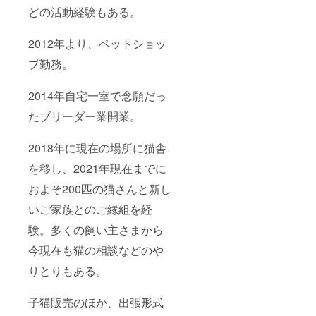
も可能
どの活動経験もある。
です。
ただし
2012年より、ペットショッ
LINE交
換し、
プ勤務。
初回相
談は子
猫購入
2014年自宅一室で念願だっ
時より
6ヶ月以
たブリーダー業開業。
内にお
願いし
ます。
2018年に現在の場所に猫舎
※支援時
を移し、2021年現在までに
必ず備
考欄に
およそ200匹の猫さんと新し
ご希望
の発送
いご家族とのご縁組を経
方法
（郵便
験。多くの飼い主さまから
／メー
ル）を
今現在も猫の相談などのや
ご記入
くださ
りとりもある。
い。
子猫販売のほか、出張形式