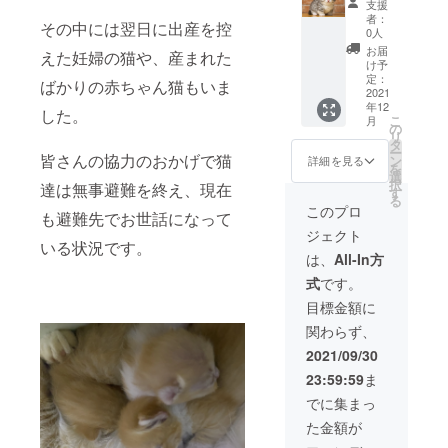
支援
画像
観、お
者：
その中には翌日に出産を控
データ
店の中3
0人
とメッ
枚程
お届
えた妊婦の猫や、産まれた
セー
度）と
け予
ジ】 ●
お礼の
定：
ばかりの赤ちゃん猫もいま
当猫舎
お手紙
2021
年12
取扱の
または
した。
こ
月
ペット
メッ
の
リ
用品全
セー
タ
ー
商品を
ジ。
皆さんの協力のおかげで猫
ン
詳細を見る
を
販売価
【住所
選
択
達は無事避難を終え、現在
格から2
ご明記
す
る
割引
の方は
このプロ
も避難先でお世話になって
き。
郵便に
ジェクト
（カタ
てお手
いる状況です。
ログを
紙と写
は、
All-In方
郵送に
真、
式
です。
て同
メール
封）
での返
目標金額に
（ご希
信希望
関わらず、
望商品
の方は
を返送
画像
2021/09/30
いただ
データ
23:59:59
ま
き、商
とメッ
品が準
セー
でに集まっ
備でき
ジ】 ●
た金額が
次第順
当猫舎
次発送
取扱の