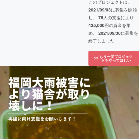
このプロジェクトは、
2021/09/03
に募集を開始
し、
78
人の支援により
435,000
円の資金を集
め、
2021/09/30
に募集を
終了しました
もう一度プロジェク
トをやってほしい