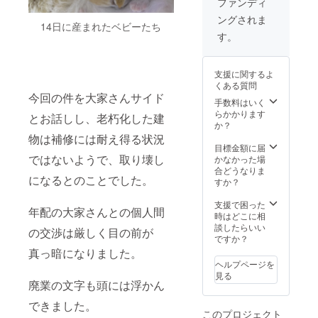
ファンディ
いたし
ペット
ングされま
ま
用品全
14日に産まれたベビーたち
す。）
商品を
す。
※有効期
販売価
限 カ
格から2
タログ
割引
支援に関するよ
発送日
き。
くある質問
より6ヶ
（カタ
今回の件を大家さんサイド
月間
ログを
手数料はいく
ペット
郵送に
らかかります
とお話しし、老朽化した建
用品
て同
か？
例：
封）
物は補修には耐え得る状況
犬・猫
（ご希
目標金額に届
用フー
望商品
ではないようで、取り壊し
かなかった場
ド、
を返送
合どうなりま
になるとのことでした。
ケージ
いただ
すか？
やキャ
き、商
リー
品が準
支援で困った
年配の大家さんとの個人間
ケース
備でき
時はどこに相
など
次第順
談したらいい
の交渉は厳しく目の前が
ペット
次発送
ですか？
用品 ●
いたし
真っ暗になりました。
支援者
ま
ヘルプページを
様、ご
す。）
見る
家族
※有効期
廃業の文字も頭には浮かん
様、
限 カ
できました。
ペッ
タログ
このプロジェクト
ト、ご
発送日