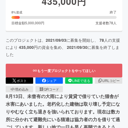
435,000
円
終了
8
%達成
目標金額
5,000,000
円
支援者数
78
人
このプロジェクトは、
2021/09/03
に募集を開始し、
78
人の支援
により
435,000
円の資金を集め、
2021/09/30
に募集を終了しま
した
もう一度プロジェクトをやってほしい
ポスト
シェア
LINEで送る
URLコピー
埋め込み
QRコード
8月13日、未曾有の大雨により賃貸で借りていた猫舎が
水害にあいました。老朽化した建物は取り壊し予定にな
りやむなく立ち退きを強いられております。現在は数カ
所に分かれて避難先にいる猫達は協力者の力を借りて過
ごしています。新しい地で一日も早く再開できるよう、