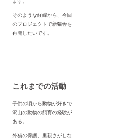
ます。
内 （生
体販売
におい
そのような経緯から、今回
ては事
のプロジェクトで新猫舎を
業所で
の対面
再開したいです。
販売が
法律上
義務付
けられ
ている
ため来
店可能
なかた
のみに
なりま
これまでの活動
す）
（出産
時期に
よりお
子供の頃から動物が好きで
待ちい
ただく
沢山の動物の飼育の経験が
場合が
ありま
ある。
す）
※LINE
相談は
外猫の保護、里親さがしな
いつで