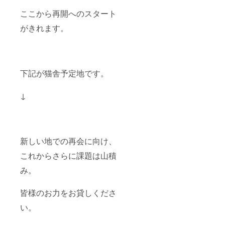
●来店可
ここから再開へのスタート
能で子
猫の購
がきれます。
入時、
ご購入
いただ
いた子
猫の出
張での
下記が猫舎予定地です。
お届け
費用
↓
（日本
国内に
限
る。）
、マイ
クロ
新しい地での再会に向け、
チップ
装着に
これからさらに課題は山積
かかる
費用
み。
（子猫
お引き
渡し前
皆様のお力をお貸しくださ
に当方
い。
のかか
りつけ
病院に