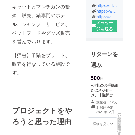
https://nijinekoya.shopinfo.jp/
キャットとマンチカンの繁
子供の頃か
https://www.instagram.com/nijinekoya2014/
殖、販売、猫専門のホテ
ら動物が好
https://ameblo.jp/nijinekoya2014/
メッセー
きで沢山の
ル、シャンプーサービス、
ジを送る
動物の飼育
ペットフードやグッズ販売
の経験があ
を営んでおります。
ります。
リターンを
【猫舎】子猫をブリード、
外猫の保
護、里親さ
販売を行なっている施設で
選ぶ
がしなどの
す。
活動経験も
500
円
しておりま
●お礼のお手紙ま
した。
たはメッセー
ジ。【住所ご明
記の方は郵便に
2012年よ
支援者：12人
てお手紙と写
お届け予定：
プロジェクトをや
り、ペット
真、メールでの
こ
2021年12月
の
返信希望の方は
ショップ勤
リ
タ
ろうと思った理由
画像データと
ー
務。
ン
メッセージ】 ※
詳細を見る
を
選
支援時必ず備考
択
す
欄にご希望の発