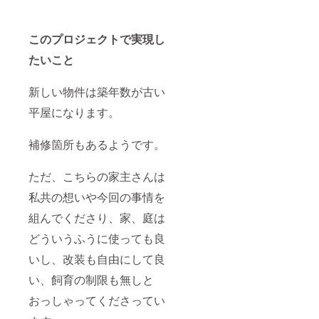
て装着
いたし
ます。
このプロジェクトで実現し
費用に
は本体
たいこと
も含ま
れま
す。）
新しい物件は築年数が古い
・猫に
平屋になります。
関する
LINEで
の相談
補修箇所もあるようです。
（猫の
飼い
方、
ただ、こちらの家主さんは
フード
の相談
私共の想いや今回の事情を
など）
など諸
組んでくださり、家、庭は
経費を
どういうふうに使っても良
ご提供
いたし
いし、改装も自由にして良
ます。
※有効期
い、飼育の制限も無しと
限は子
猫購入
おっしゃってくださってい
時から
6ヶ月以