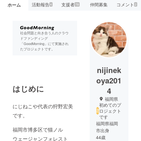
活動報告
支援者
仲間募集
コメント
ホーム
4
78
2
社会問題と向き合う人のクラウ
ドファンディング
「GoodMorning」にて実施され
たプロジェクトです。
nijinek
oya201
はじめに
4
福岡県
初めてのプ
にじねこや代表の狩野宏美
ロジェクト
です。
です
福岡県福岡
福岡市博多区で猫ノル
市出身
44歳
ウェージャンフォレスト