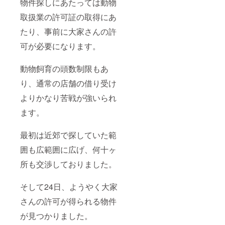
物件探しにあたっては動物
間 ク
（メー
ラウド
ルにて
取扱業の許可証の取得にあ
ファン
正面の
たり、事前に大家さんの許
ディン
お顔が
グ終了
わかる
可が必要になり
ます。
日から
写真を
6ヶ月間
一枚お
※支援時
送りく
動物飼育の頭数制限もあ
必ず備
ださ
考欄に
い）
り、通常の店舗の借り受け
ご希望
送って
の発送
いただ
よりかなり苦戦が強いられ
方法
いた写
（郵便
真は似
ます。
／メー
顔絵以
ル）を
外の使
最初は近郊で探していた範
ご記入
用はい
くださ
たしま
囲も広範囲に広げ、何十ヶ
い。
せん。
※写真受
所も交渉しておりました。
付期
間 ク
ラウド
そして24日、ようやく大家
ファン
ディン
さんの許可が得られる物件
グ終了
が見つかりました。
日から
6ヶ月間