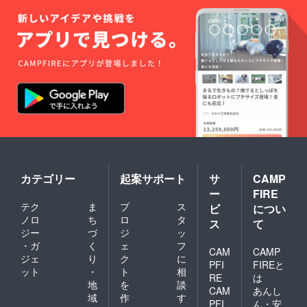
カテゴリー
起案サポート
サ
CAMP
ー
FIRE
テク
ま
プ
ス
ビ
につい
ノロ
ち
ロ
タ
ス
て
ジー
づ
ジ
ッ
・ガ
く
ェ
フ
CAM
CAMP
ジェ
り
ク
に
PFI
FIREと
ット
・
ト
相
RE
は
地
を
談
CAM
あんし
域
作
す
PFI
ん・安