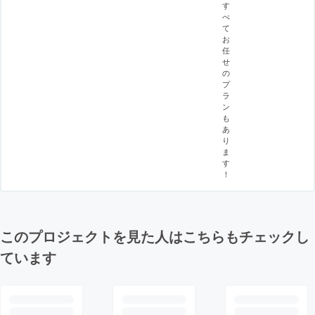
す
べ
て
お
任
せ
の
プ
ラ
ン
も
あ
り
ま
す
！
このプロジェクトを見た人はこちらもチェックし
ています