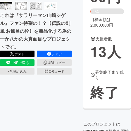
まちづくり・地域活性化
1%
これは『サラリーマン山崎シゲ
目標金額は
ル』ファン待望の！？【伝説の剣
2,800,000円
CAMPFIRE for Social Good
CAMPFIRE Creation
風 お風呂の栓】を商品化する為の
CAMPFIREふるさと納税
machi-ya
コミュニティ
一か八かの大真面目なプロジェク
支援者数
13
人
トです。
ポスト
シェア
LINEで送る
URLコピー
埋め込み
QRコード
募集終了まで残
り
終了
このプロジェクトは、