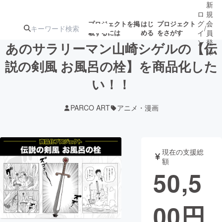
新
ロ
規
グ
会
プロジェクトを掲
はじ
プロジェクト
/
載するには
める
をさがす
イ
員
ン
登
あのサラリーマン山崎シゲルの【伝
録
説の剣風 お風呂の栓】を商品化した
い！！
人気のプロ
注目のリ
注目の新着プロ
募集終了が近いプ
もうすぐ公開
ジェクト
ターン
ジェクト
ロジェクト
されます
PARCO ART
アニメ・漫画
アート・写真
音楽
現在の支援総
テクノロジー・ガジェット
ゲーム・サ
額
50,5
映像・映画
書籍・雑誌
00
円
ビジネス・起業
チャレンジ