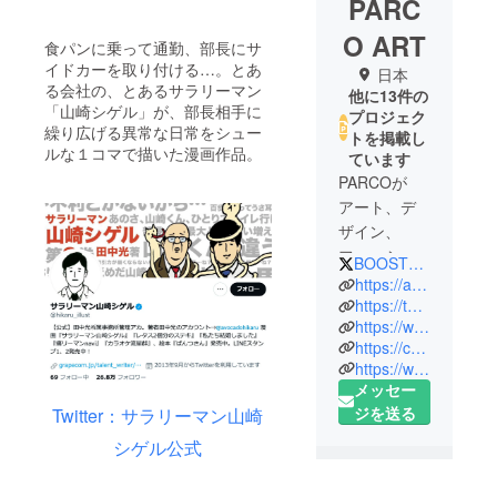
PARC
O ART
食パンに乗って通勤、部長にサ
イドカーを取り付ける…。とあ
日本
る会社の、とあるサラリーマン
他に13件の
「山崎シゲル」が、部長相手に
プロジェク
繰り広げる異常な日常をシュー
トを掲載し
ルな１コマで描いた漫画作品。
ています
PARCOが
アート、デ
ザイン、
ファッショ
BOOSTER_PARCO
ン、サブカ
https://art.parco.jp/
ルチャー、
https://twitter.com/parco_art
https://www.instagram.com/parco_art/
そして国内
https://camp-fire.jp/booster-parco
外の若い才
https://www.instagram.com/booster_parco/
能や、世界
メッセー
第一線で活
ジを送る
Twitter：サラリーマン山崎
躍する方々
シゲル公式
など、ジャ
ンルレスか