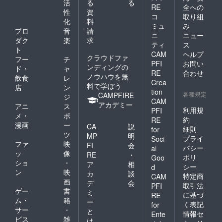
活
る
る
RE
全への
性
資
コ
取り組
化
料
ミュ
み
プロ
音
請
ニ
ニュー
ダク
楽
求
ティ
ス
ト
CAM
ヘルプ
クラウドファ
フー
チ
PFI
お問い
ンディングの
ド・
ャ
RE
合わせ
ノウハウを無
飲食
レ
Crea
料で学ぼう
店
ン
tion
各種規定
CAMPFIRE
ジ
CAM
アカデミー
アニ
ス
利用規
PFI
メ・
ポ
約
RE
漫画
ー
CA
説
細則
for
ツ
MP
明
プライ
Soci
ファ
映
FI
会
バシー
al
ッ
像
RE
・
ポリ
Goo
ショ
・
ア
相
シー
d
ン
映
カ
談
特定商
CAM
画
デ
会
取引法
PFI
ゲー
書
ミ
に基づ
RE
ム・
籍
ー
く表記
for
サー
・
と
情報セ
Ente
ビス
雑
は