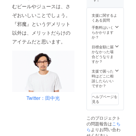
むビールやジュースは、さ
ぞおいしいことでしょう。
支援に関するよ
くある質問
『邪魔』というデメリット
手数料はいく
以外は、メリットだらけの
らかかります
か？
アイテムだと思います。
目標金額に届
かなかった場
合どうなりま
すか？
支援で困った
時はどこに相
談したらいい
ですか？
ヘルプページを
Twitter：田中光
見る
このプロジェクト
の問題報告は
こち
ら
よりお問い合わ
せください