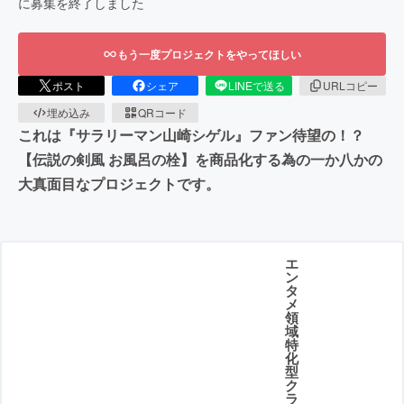
に募集を終了しました
もう一度プロジェクトをやってほしい
ポスト
シェア
LINEで送る
URLコピー
埋め込み
QRコード
これは『サラリーマン山崎シゲル』ファン待望の！？
【伝説の剣風 お風呂の栓】を商品化する為の一か八かの
大真面目なプロジェクトです。
エ
ン
タ
メ
領
域
特
化
型
ク
ラ