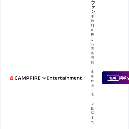
フ
ァ
ン
手
数
料
0
円
か
ら
実
施
可
能
。
企
画
掲載
無料
か
ら
リ
タ
ー
ン
配
送
ま
で
、