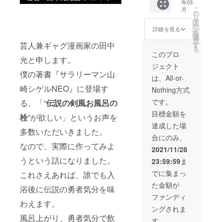
年03
を含ん
こ
月
だ金額
の
リ
となっ
タ
ー
ており
ン
詳細を見る
を
ます。
選
択
※送料別
芸人兼ギャグ漫画家の田中
す
る
となり
このプロ
光と申します。
ます。
ジェクト
僕の著書『サラリーマン山
は、All-or-
崎シゲルNEO』に登場す
Nothing方式
です。
る、「“
伝説の剣風お風呂の
目標金額を
栓
”が欲しい」というお声を
達成した場
多数いただいきました。
合にのみ、
なので、実際に作ってみよ
2021/11/28
うという話になりました。
23:59:59
ま
でに集まっ
これさえあれば、誰でも入
た金額が
浴後に伝説の勇者気分を味
ファンディ
わえます。
ングされま
風呂上がり、勇者気分で飲
す。