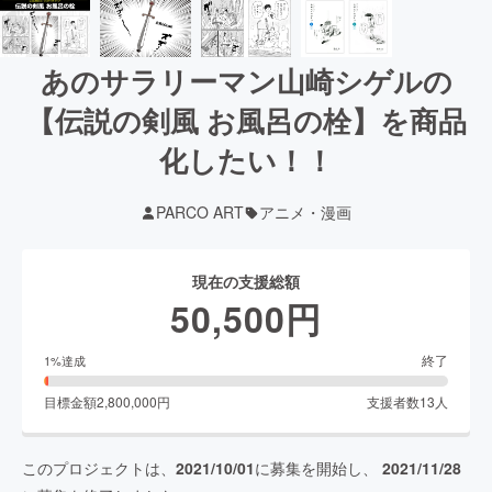
あのサラリーマン山崎シゲルの
【伝説の剣風 お風呂の栓】を商品
化したい！！
PARCO ART
アニメ・漫画
現在の支援総額
50,500
円
終了
1
%達成
目標金額
2,800,000
円
支援者数
13
人
このプロジェクトは、
2021/10/01
に募集を開始し、
2021/11/28