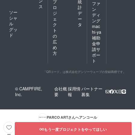
ン
プ
統
ファ
ス
ロ
計
ン
ソー
ジ
デ
ディ
シャ
ェ
ー
ング
ル
ク
タ
mac
グッ
ト
hi-ya
ド
の
補助
広
金申
め
請サ
方
ポー
ト
「QRコード」は株式会社デンソーウェーブの登録商標です。
© CAMPFIRE,
会社概
採用情
パートナー
Inc.
要
報
募集
PARCO ART
さんへアンコール
もう一度プロジェクトをやってほしい