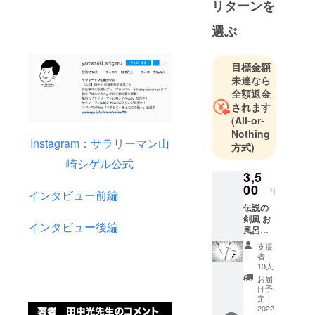
つボーダレ
リターンを
スに、独自
選ぶ
の目線で新
しいモノや
コトの企画
目標金額
展を創造し
未達なら
全額返金
ます。
されます
(All-or-
Nothing
Instagram：サラリーマン山
方式)
崎シゲル公式
3,5
00
円
インタビュー前編
伝説の
剣風 お
インタビュー後編
風呂の
栓 × １
支援
本 ※画
者：
像はイ
13人
メージ
お届
です。
け予
※消費税
定：
(10%）
2022