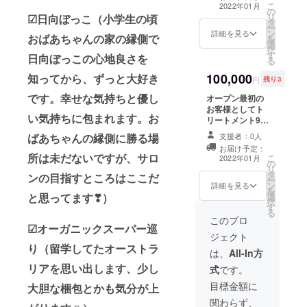
油選びからフッ
い。」
こ
2022年01月
の
トバスと全身+気
リ
☑日向ぼっこ（小学生の頃
タ
になるところ重
ー
ン
点的にゆっくり
詳細を見る
おばあちゃんの家の縁側で
を
選
トリートメント
択
す
します) 有効期
日向ぼっこの心地良さを
る
限：2022年1
100,000
知ってから、ずっと大好き
月〜2023年1月
円
残り3
「法令に基づく
です。幸せな気持ちと優し
オープン最初の
医療、診療行為
お客様としてト
ではございませ
い気持ちに包まれます。お
リートメント90
ん。 効果には個
分と前後でゆっ
人差がございま
支援者：0人
ばあちゃんの縁側に勝る場
くりした時間
すことを予めご
お届け予定：
を (お一人様一
了承くださ
所は未だないですが、サロ
こ
2022年01月
の
回限り) (一人一
い。」
リ
タ
人に合った精油
ンの目指すところはここだ
ー
ン
選びからフット
詳細を見る
を
選
と思ってます❣）
バスと全身+気に
択
す
なるところ重点
る
的にゆっくりト
このプロ
☑オーガニックスーパー巡
リートメントし
ジェクト
ます) 有効期限：
り（留学してたオーストラ
2022年1月〜
は、
All-In方
2023年1月 「法
リアを思い出します、少し
式
です。
令に基づく医
療、診療行為で
目標金額に
大胆な梱包とかも気分が上
はございませ
関わらず、
ん。 効果には個