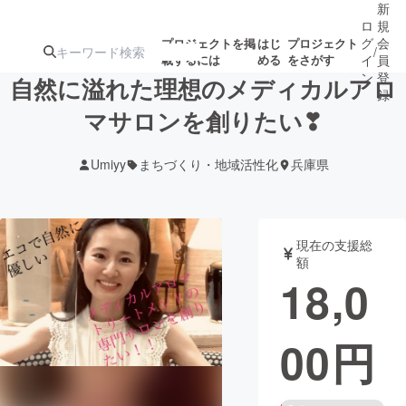
新
ロ
規
グ
会
プロジェクトを掲
はじ
プロジェクト
/
載するには
める
をさがす
イ
員
ン
登
自然に溢れた理想のメディカルアロ
録
マサロンを創りたい❣
人気のプロ
注目のリ
注目の新着プロ
募集終了が近いプ
もうすぐ公開
Umiyy
まちづくり・地域活性化
兵庫県
ジェクト
ターン
ジェクト
ロジェクト
されます
アート・写真
音楽
現在の支援総
額
18,0
テクノロジー・ガジェット
ゲーム・サ
00
円
映像・映画
書籍・雑誌
ビジネス・起業
チャレンジ