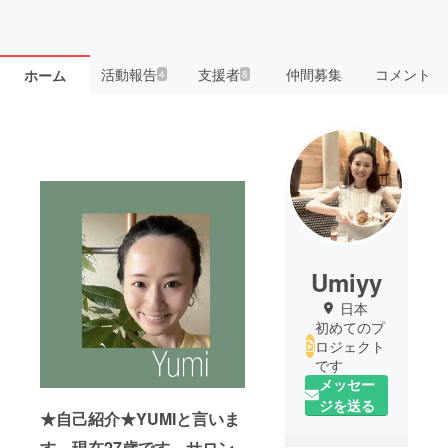
活動報告
支援者
仲間募集
コメント
ホーム
4
8
Umiyy
日本
初めてのプ
ロジェクト
です
メッセー
ジを送る
★自己紹介★YUMIと言いま
す。現在27歳です。サロン