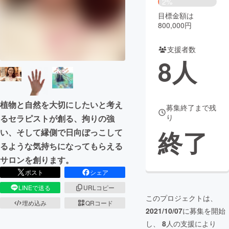
2%
目標金額は
まちづくり・地域活性化
800,000円
支援者数
CAMPFIRE for Social Good
CAMPFIRE Creation
8
人
CAMPFIREふるさと納税
machi-ya
コミュニティ
植物と自然を大切にしたいと考え
募集終了まで残
り
るセラピストが創る、拘りの強
終了
い、そして縁側で日向ぼっこして
るような気持ちになってもらえる
サロンを創ります。
ポスト
シェア
LINEで送る
URLコピー
このプロジェクトは、
埋め込み
QRコード
2021/10/07
に募集を開始
し、
8
人の支援により