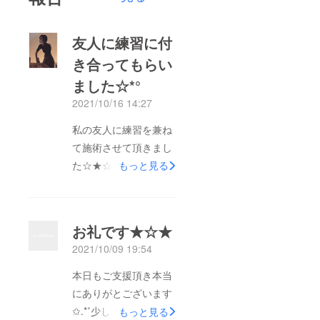
友人に練習に付
き合ってもらい
ました☆*°
2021/10/16 14:27
私の友人に練習を兼ね
て施術させて頂きまし
た☆★☆友人はエステ
もっと見る
関係の職場で働いてい
るのですが手技のバリ
エーションが多くとて
お礼です★☆★
も気持ちよく、脚のダ
2021/10/09 19:54
ルさが解消されたと喜
んで頂けました♡♡♡
本日もご支援頂き本当
にありがとございます
✩.*˚少しずつ前に進め
もっと見る