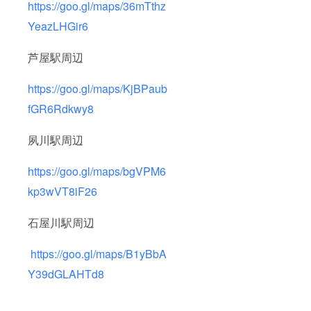
https://goo.gl/maps/36mTthz
YeazLHGir6
芦屋駅周辺
https://goo.gl/maps/KjBPaub
fGR6Rdkwy8
夙川駅周辺
https://goo.gl/maps/bgVPM6
kp3wVT8iF26
石屋川駅周辺
https://goo.gl/maps/B1yBbA
Y39dGLAHTd8