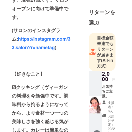
オープンに向けて準備中で
リターンを
す。
選ぶ
(サロンのインスタグラ
目標金額
ム:
https://instagram.com/3
未達でも
3.salon?r=nametag
)
リターン
が届きま
す
(All-in
方式)
2,0
【好きなこと】
00
円
お気持
☑クッキング（ヴィーガン
ちご支
の料理を今勉強中です。調
援。 任
意の金
支援
味料から拘るようになって
額での
者：
ご支
8人
から、より食材一つ一つの
援、お
お届
気持ち
け予
美味しさを強く感じる気が
支援の
定：
場合の
2022
します。カレーは簡単なの