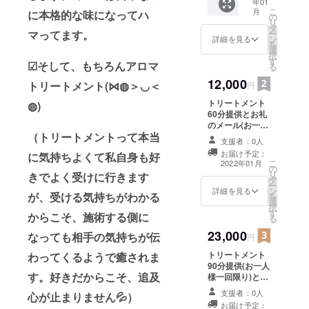
年01
ご支援
こ
月
に本格的な味になってハ
となり
の
リ
ます。
タ
ー
マってます。
(お礼の
ン
詳細を見る
を
メール
選
択
とオー
す
☑そして、もちろんアロマ
る
プン時
の写真
12,000
トリートメント(⋈◍＞◡＜
円
を添え
トリートメント
てお送
◍)
60分提供とお礼
り致し
のメール(お一人
ます。)
（トリートメントって本当
様一回限り)
支援者：0人
(一人一人に合っ
お届け予定：
に気持ちよくて私自身も好
た精油選びから
こ
2022年01月
の
フットバスから
リ
きでよく受けに行きます
タ
全身をゆっくり
ー
ン
とトリートメン
詳細を見る
が、受ける気持ちがわかる
を
選
トします) 有効期
択
す
限：2022年1
からこそ、施術する側に
る
月〜2023年1月
23,000
「法令に基づく
なっても相手の気持ちが伝
円
医療、診療行為
トリートメント
わってくるようで癒されま
ではございませ
90分提供(お一人
ん。 効果には個
す。好きだからこそ、追及
様一回限り)とお
人差がございま
礼のメール (一人
すことを予めご
支援者：0人
心が止まりません💦）
一人に合った精
了承くださ
お届け予定：