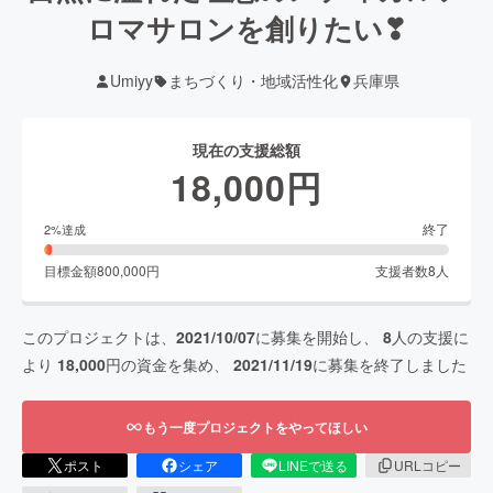
ロマサロンを創りたい❣
Umiyy
まちづくり・地域活性化
兵庫県
現在の支援総額
18,000
円
終了
2
%達成
目標金額
800,000
円
支援者数
8
人
このプロジェクトは、
2021/10/07
に募集を開始し、
8
人の支援に
より
18,000
円の資金を集め、
2021/11/19
に募集を終了しました
もう一度プロジェクトをやってほしい
ポスト
シェア
LINEで送る
URLコピー