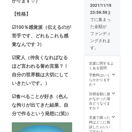
がります☺）
人差がございま
2021/11/19
すことを予めご
23:59:59
ま
【性格】
了承くださ
い。」
でに集まっ
た金額が
☑100％感覚派（伝えるのが
ファンディ
苦手です、どれもこれも感
ングされま
覚なんです☽）
す。
☑変人（仲良くなればなる
支援に関するよ
ほど言われる誉め言葉？！
くある質問
自分の世界観は大切にして
手数料はいく
らかかります
いきたいです。）
か？
目標金額に届
☑食べることが好き（色ん
かなかった場
合どうなりま
な拘りが出てきた結果、自
すか？
分で作るという発想に(笑)）
支援で困った
時はどこに相
談したらいい
ですか？