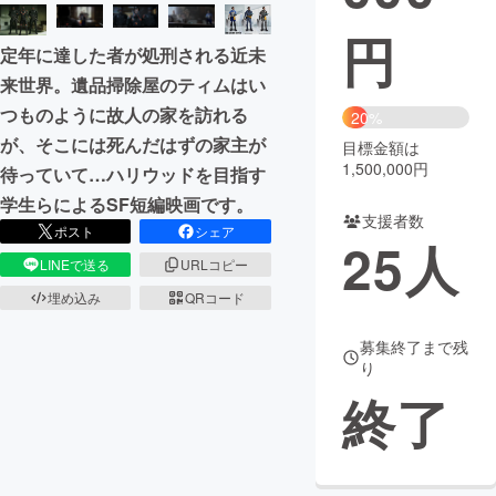
円
まちづくり・地域活性化
定年に達した者が処刑される近未
来世界。遺品掃除屋のティムはい
CAMPFIRE for Social Good
CAMPFIRE Creation
つものように故人の家を訪れる
20%
が、そこには死んだはずの家主が
CAMPFIREふるさと納税
machi-ya
コミュニティ
目標金額は
1,500,000円
待っていて…ハリウッドを目指す
学生らによるSF短編映画です。
支援者数
ポスト
シェア
25
人
LINEで送る
URLコピー
埋め込み
QRコード
募集終了まで残
り
終了