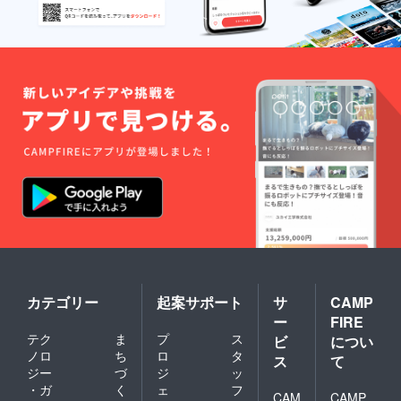
カテゴリー
起案サポート
サ
CAMP
ー
FIRE
テク
ま
プ
ス
ビ
につい
ノロ
ち
ロ
タ
ス
て
ジー
づ
ジ
ッ
・ガ
く
ェ
フ
CAM
CAMP