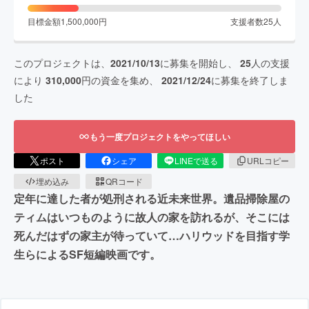
目標金額
1,500,000
円
支援者数
25
人
このプロジェクトは、
2021/10/13
に募集を開始し、
25
人の支援
により
310,000
円の資金を集め、
2021/12/24
に募集を終了しま
した
もう一度プロジェクトをやってほしい
ポスト
シェア
LINEで送る
URLコピー
埋め込み
QRコード
定年に達した者が処刑される近未来世界。遺品掃除屋の
ティムはいつものように故人の家を訪れるが、そこには
死んだはずの家主が待っていて…ハリウッドを目指す学
生らによるSF短編映画です。