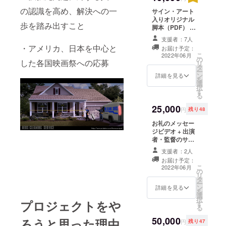
の認識を高め、解決への一
サイン・アート
入りオリジナル
歩を踏み出すこと
脚本（PDF） +
出演者・監督の
支援者：7人
サイン入りポス
・アメリカ、日本を中心と
お届け予定：
ター（PDF) + 撮
こ
2022年06月
の
影の舞台裏写真
した各国映画祭への応募
リ
タ
（JPEG）１０
ー
ン
枚 + エンドロー
詳細を見る
を
選
ルへのお名前記
択
す
載 ※支援時、必
る
ず備考欄にご希
25,000
望のお名前をご
円
残り48
記入ください。
お礼のメッセー
ジビデオ + 出演
者・監督のサイ
ン入りポスター
支援者：2人
（PDF) + 撮影の
お届け予定：
舞台裏写真
こ
2022年06月
の
（JPEG）１０
リ
タ
枚 + エンドロー
ー
ン
ルへのお名前記
詳細を見る
を
選
載 + サイン・
択
プロジェクトをや
す
アート入りオリ
る
ジナル脚本
50,000
ろうと思った理由
（PDF） ※支援
円
残り47