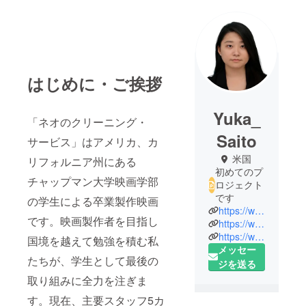
はじめに・ご挨拶
Yuka_
「ネオのクリーニング・
Saito
サービス」はアメリカ、カ
米国
リフォルニア州にある
初めてのプ
チャップマン大学映画学部
ロジェクト
です
の学生による卒業製作映画
https://www.neoscleaningservice.jp/
です。映画製作者を目指し
https://www.youtube.com/watch?v=vkvvqXDRQi0
https://www.imdb.com/name/nm10038263/?ref_=nv_sr_srsg_0
国境を越えて勉強を積む私
メッセー
たちが、学生として最後の
ジを送る
取り組みに全力を注ぎま
す。現在、主要スタッフ5カ