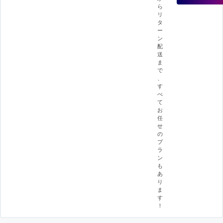
ら
リ
タ
ー
ン
配
送
ま
で
、
す
べ
て
お
任
せ
の
プ
ラ
ン
も
あ
り
ま
す
！