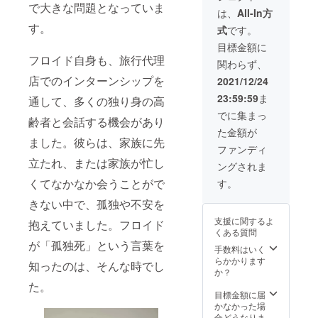
で大きな問題となっていま
ジナル脚本
は、
All-In方
（PDF） エコ
す。
式
です。
バッグ：幅
300mm、高さ
目標金額に
550mm、持ち手
フロイド自身も、旅行代理
関わらず、
50mm ×
店でのインターンシップを
170mm（マチ
2021/12/24
100mm）、コッ
23:59:59
ま
通して、多くの独り身の高
トン・4オンス
（薄手)、単価
でに集まっ
齢者と会話する機会があり
1820円＋送料 ※
た金額が
支援時、必ず備
ました。彼らは、家族に先
考欄にご希望の
ファンディ
お名前をご記入
立たれ、または家族が忙し
ングされま
ください。
くてなかなか会うことがで
す。
きない中で、孤独や不安を
支援に関するよ
抱えていました。フロイド
くある質問
が「孤独死」という言葉を
手数料はいく
らかかります
知ったのは、そんな時でし
か？
た。
目標金額に届
かなかった場
合どうなりま