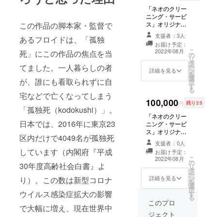
時、必ず備考欄
「ネオのクリー
にご希望のお名
ニング・サービ
前をご記入くだ
この作品の脚本家・監督で
ス」オリジナル
さい。
マグネット + 出
支援者：3人
あるフロイドは、「孤独
演者・監督のサ
お届け予定：
イン入りポス
こ
2022年08月
死」にこの作品の焦点を当
の
ター（PDF) + 撮
リ
タ
影の舞台裏写真
てました。一人暮らしの者
ー
ン
（JPEG）１０
詳細を見る
を
選
枚 + エンドロー
が、誰にも看取られずに自
択
す
ルへのお名前記
る
載 + サイン・
宅などで亡くなってしまう
100,000
アート入りオリ
円
残り25
「孤独死（kodokushi）」。
ジナル脚本
「ネオのクリー
（PDF） マグ
日本では、2016年に東京23
ニング・サービ
ネット：縦
ス」オリジナル
70mm X 横
区内だけで4049名が孤独死
エコバッグ A4サ
45mm 、単価
支援者：0人
イズ + 出演者・
352円＋送料 ※支
しています（内閣府『平成
お届け予定：
監督のサイン入
援時、必ず備考
こ
2022年08月
の
りポスター
欄にご希望のお
30年度高齢社会白書』よ
リ
タ
（PDF) + 撮影の
名前をご記入く
ー
ン
舞台裏写真
詳細を見る
り）。この数は新型コロナ
ださい。
を
選
（JPEG）１０
択
ウイルス感染症拡大の影響
す
枚 + エンドロー
る
ルへのお名前記
このプロ
で大幅に増え、現在世界中
載 + サイン・
ジェクト
アート入りオリ