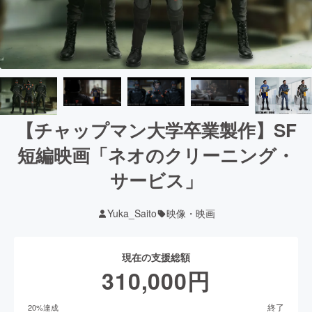
【チャップマン大学卒業製作】SF
短編映画「ネオのクリーニング・
サービス」
Yuka_Saito
映像・映画
現在の支援総額
310,000
円
終了
20
%達成