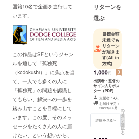
リターンを
国籍10名で企画を進行して
います。
選ぶ
目標金額
未達でも
リターン
が届きま
この作品はSFというジャン
す
(All-in
ルを通して「孤独死
方式)
1,000
（kodokushi）」に焦点を当
円
て、一人でも多くの人に
出演者・監督の
サイン入りポス
「孤独死」の問題を認識し
ター（PDF)
支援者：4人
てもらい、解決への一歩を
お届け予定：
踏み出すことを目標にして
こ
2022年06月
の
リ
タ
います。この度、そのメッ
ー
ン
詳細を見る
を
選
セージをたくさんの人に届
択
す
る
けたい、という想いから、