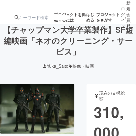
新
ロ
規
グ
会
プロジェクトを掲
はじ
プロジェクト
/
載するには
める
をさがす
イ
員
ン
登
【チャップマン大学卒業製作】SF短
録
編映画「ネオのクリーニング・サー
ビス」
人気のプロ
注目のリ
注目の新着プロ
募集終了が近いプ
もうすぐ公開
ジェクト
ターン
ジェクト
ロジェクト
されます
Yuka_Saito
映像・映画
アート・写真
音楽
現在の支援総
テクノロジー・ガジェット
ゲーム・サ
額
310,
映像・映画
書籍・雑誌
000
ビジネス・起業
チャレンジ