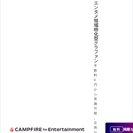
エ
ン
タ
メ
領
域
特
化
型
ク
ラ
フ
ァ
ン
手
数
料
0
円
か
ら
実
施
可
能
。
企
画
掲載
無料
か