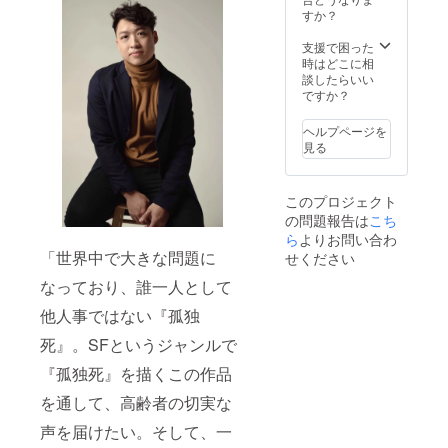
すか？
支援で困った
時はどこに相
談したらいい
ですか？
ヘルプページを
見る
このプロジェクト
の問題報告は
こち
ら
よりお問い合わ
「世界中で大きな問題に
せください
なっており、誰一人として
他人事ではない『孤独
死』。SFというジャンルで
『孤独死』を描くこの作品
を通して、高齢者の切実な
声を届けたい。そして、一