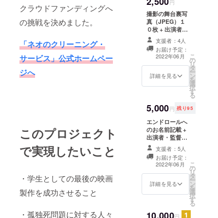
2,500
円
クラウドファンディングへ
撮影の舞台裏写
の挑戦を決めました。
真（JPEG）１
０枚 + 出演者・
監督のサイン入
支援者：4人
「ネオのクリーニング・
りポスター
お届け予定：
（PDF)
こ
2022年06月
サービス」公式ホームペー
の
リ
タ
ジへ
ー
ン
詳細を見る
を
選
択
す
る
5,000
円
残り95
エンドロールへ
のお名前記載 +
このプロジェクト
出演者・監督の
サイン入りポス
で実現したいこと
支援者：5人
ター（PDF) + 撮
お届け予定：
影の舞台裏写真
こ
2022年06月
の
（JPEG）１０
リ
タ
枚 ※支援時、必
・学生としての最後の映画
ー
ン
ず備考欄にご希
詳細を見る
を
選
製作を成功させること
望のお名前をご
択
す
記入ください。
る
・孤独死問題に対する人々
10,000
円