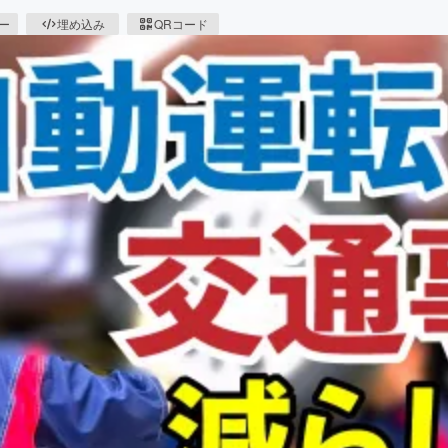
ピー
埋め込み
QRコード