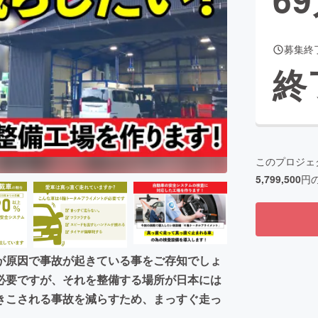
募集終
CAMPFIRE for Social Good
CAMPFIRE Creation
終
CAMPFIREふるさと納税
machi-ya
コミュニティ
このプロジェ
5,799,500
円
が原因で事故が起きている事をご存知でしょ
必要ですが、それを整備する場所が日本には
きこされる事故を減らすため、まっすぐ走っ