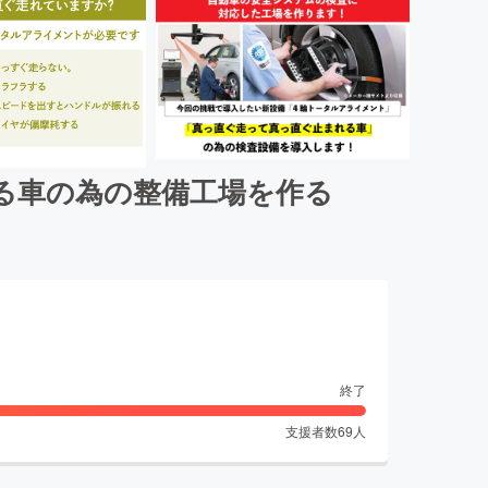
る車の為の整備工場を作る
終了
支援者数
69
人