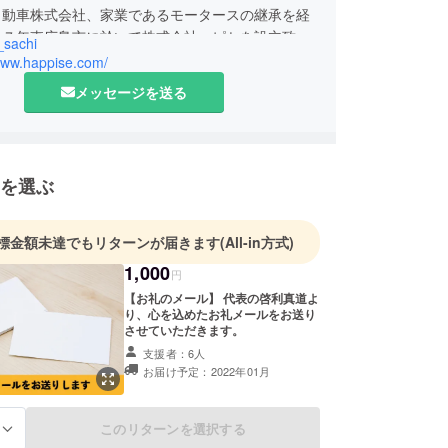
自動車株式会社、家業であるモータースの継承を経
２７年東広島市に於いて株式会社ハピセを設立致し
_sachi
/www.happise.com/
メッセージを送る
election」(選りすぐった幸せ) で
心旺盛な私は、お客様の「不安や困ったこと」を解
めに「これがあればいいな」と思われる商品・サー
を選ぶ
ち早く提案したいと考えています。
は自動車販売整備業事業を柱とし、「個人向けカー
標金額未達でもリターンが届きます
(All-in方式)
や「7年長期自動車保険」など「車」を通してお客
1,000
円
肢を広げ「選りすぐった幸せ」を共に見つけて参り
【お礼のメール】 代表の啓利真道よ
っています。
り、心を込めたお礼メールをお送り
させていただきます。
安心で安全な車社会」を発信するビジョナリーカン
支援者：6人
目指しています。
お届け予定：2022年01月
このリターンを選択する
る