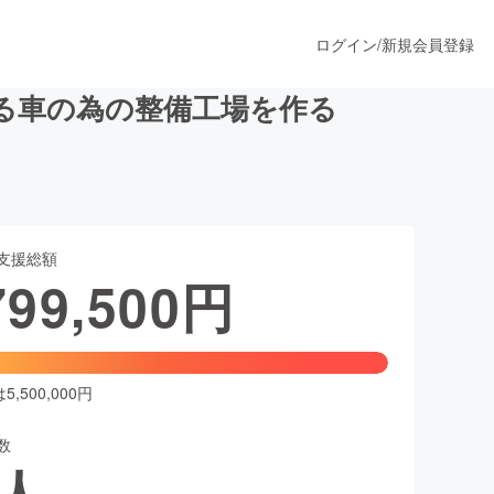
ログイン
/
新規会員登録
る車の為の整備工場を作る
うすぐ公開されます
支援総額
プロダクト
799,500
円
ファッション
スポーツ
,500,000円
数
ア
ソーシャルグッド
人