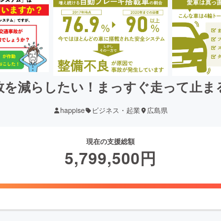
故を減らしたい！まっすぐ走って止ま
happise
ビジネス・起業
広島県
現在の支援総額
5,799,500
円