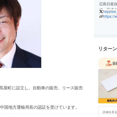
広島日産
て、平成
happise
ました。
https:/
ハピセの由来は「Happy s
す。
常に好奇
決するた
リターン
ビスをい
私の会社
目
リース」
様の選択
たいと思
市高屋町に設立し、自動車の販売、リース販売
そして「
パニーを
中国地方運輸局長の認証を受けています。
詳細を見