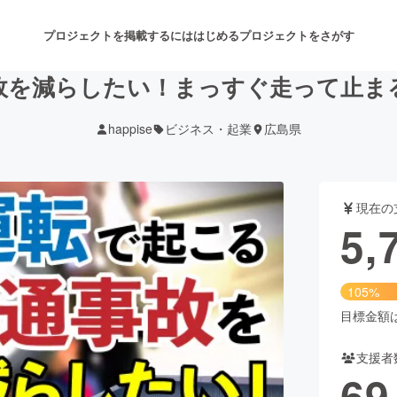
プロジェクトを掲載するには
はじめる
プロジェクトをさがす
故を減らしたい！まっすぐ走って止ま
happise
ビジネス・起業
広島県
注目のリターン
注目の新着プロジェクト
募集終了が近いプロジェクト
も
現在の
音楽
舞台・パフォーマンス
5,
ゲーム・サービス開発
フード・飲食店
105%
書籍・雑誌出版
アニメ・漫画
目標金額は5
支援者
チャレンジ
ビューティー・ヘルスケ
69