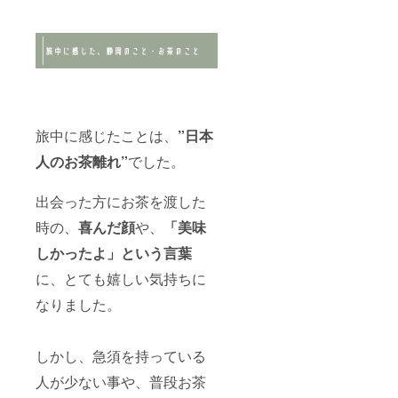
最大の
陶器生
産拠点
で製作
された
陶器で
す。
1978年
に経済
旅中に感じたことは、
”日本
産業省
から伝
人のお茶離れ”
でした。
統工芸
品に認
定され
出会った方にお茶を渡した
ていま
時の、
喜んだ顔
や、
「
美味
す。 自
社ホー
しかったよ」という言葉
ムペー
ジに会
に、とても嬉しい気持ちに
社名、
個人名
なりました。
を掲載
する権
利が付
しかし、急須を持っている
いてき
ます。
人が少ない事や、普段お茶
（ご要
望によ