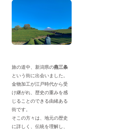
ちろん
たくさ
んお茶
淹れま
す。 注
意事
項： ・
有効期
限2022
年1月1
日〜
2023年
12月31
日 ・お
旅の道中、新潟県の
燕三条
互いの
という街に出会いました。
安全確
保のた
金物加工が江戸時代から受
め 面会
時は身
け継がれ、歴史の重みを感
分証明
書の提
じることのできる由緒ある
示、集
合場所
街です。
は公共
の場所
そこの方々は、地元の歴史
にて。
に詳しく、伝統を理解し、
・滞在
費、交