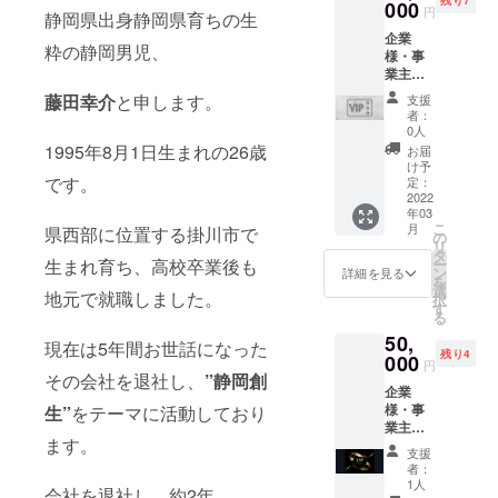
厳選し
000
産業省
円
静岡県出身静岡県育ちの生
た静岡
から伝
企業
県内茶
統工芸
粋の静岡男児、
様・事
葉を60g
品に認
業主様
お送り
定され
オスス
しま
ていま
藤田幸介
と申します。
支援
メ！ ■
す。
す。
者：
全力で
（約36
0人
お礼の
杯分）
1995年8月1日生まれの26歳
お届
メール
・・・
け予
■THE
です。
一回当
定：
TEA 厳
2022
たり約
年03
選高級
5gほど
こ
月
県西部に位置する掛川市で
茶葉60g
使用
の
リ
■宝瓶 ■
し、3煎
タ
生まれ育ち、高校卒業後も
ー
湯呑み
目まで
ン
詳細を見る
を
×2 ■HP
お楽し
選
地元で就職しました。
択
へ会社
み頂け
す
る
名、個
ます。
50,
人名の
湯呑み
現在は5年間お世話になった
残り4
掲載権
000
＋宝瓶
円
（1年
その会社を退社し、
”静岡創
がセッ
企業
間）
トのプ
様・事
生”
をテーマに活動しており
■THE
ランに
業主様
TEA オ
なりま
ます。
オスス
リジナ
す。
支援
メ！ ■
ルス
（湯呑
者：
全力で
テッ
みが２
1人
会社を退社し、約2年。
お礼の