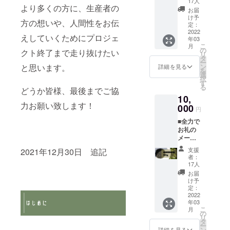
17人
より多くの方に、生産者の
ただた
たり約
お届
だ応援
5gほど
け予
方の想いや、人間性をお伝
プラ
使用
定：
ン！ た
2022
し、3煎
えしていくためにプロジェ
年03
だただ
目まで
こ
月
応援し
お楽し
の
クト終了まで走り抜けたい
リ
ていた
み頂け
タ
ー
だける
ます。
ン
と思います。
詳細を見る
を
方のプ
選
択
ランで
す
る
す。 頂
どうか皆様、最後までご協
10,
いた御
力お願い致します！
支援は
000
円
大切に
■全力で
使わせ
お礼の
て頂き
メール
ます。
■THE
支援
2021年12月30日 追記
TEA 厳
者：
選高級
17人
茶葉60g
お届
■THE
け予
TEA オ
定：
リジナ
2022
年03
ルス
こ
月
テッ
の
リ
カー
タ
ー
THE
ン
詳細を見る