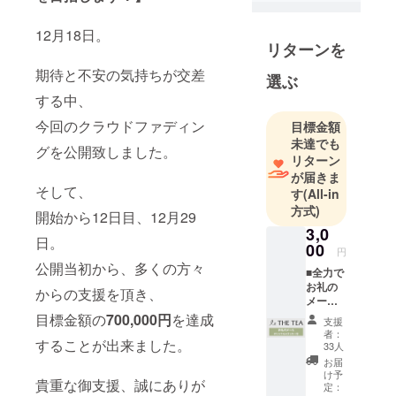
生まで野球
を続け、小
12月18日。
リターンを
中学校時代
にはキャプ
期待と不安の気持ちが交差
選ぶ
テンも務め
する中、
る。
今回のクラウドファディン
目標金額
その後は地
未達でも
元企業に就
グを公開致しました。
リターン
職し、設備
が届きま
保全を担当
そして、
す
(All-in
し、5年間勤
方式)
開始から12日目、12月29
務。
3,0
日。
退社後は島
00
円
おこしボラ
公開当初から、多くの方々
■全力で
ンティア、
お礼の
からの支援を頂き、
メール
ヒッチハイ
■THE
目標金額の
700,000円
を達成
ク日本一
支援
TEA オ
者：
周、災害支
リジナ
することが出来ました。
33人
ルス
援、スキー
お届
テッ
け予
場での住み
貴重な御支援、誠にありが
カー
定：