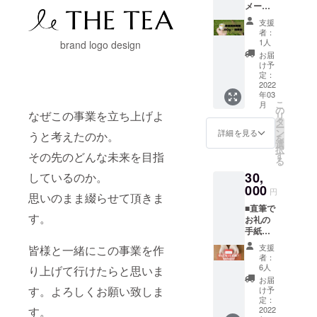
メール
ます。
■THE
（約60
支援
TEA 厳
杯分）
者：
選高級
・・・
1人
brand logo design
茶葉60g
一回当
お届
■湯呑み
たり約
け予
■THE
5gほど
定：
TEA オ
2022
使用
年03
リジナ
し、3煎
こ
月
ルス
目まで
の
なぜこの事業を立ち上げよ
リ
テッ
お楽し
タ
ー
カー
み頂け
ン
詳細を見る
うと考えたのか。
を
THE
ます。
選
択
TEAの
す
その先のどんな未来を目指
る
厳選し
30,
た静岡
しているのか。
県内茶
000
円
思いのまま綴らせて頂きま
葉を60g
■直筆で
お送り
す。
お礼の
しま
手紙を
す。
お送り
（約36
支援
皆様と一緒にこの事業を作
致しま
杯分）
者：
す。
・・・
6人
り上げて行けたらと思いま
もっと
一回当
お届
もっと
たり約
す。よろしくお願い致しま
け予
応援プ
5gほど
定：
ラン！
2022
す。
使用