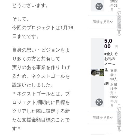
込み、新潟
2022
とうございます。
年03
生活、静岡
こ
月
の
リ
県一周の
タ
そして、
ー
旅。世界一
ン
詳細を見る
を
選
今回のプロジェクトは1月16
周を志した
択
す
る
矢先、コロ
日までです。
5,0
ナウイルス
00
円
が世界を襲
自身の想い・ビジョンをよ
■全力で
い、一時断
り多くの方と共有して
お礼の
念。
メール
実りのある事業を作り上げ
地元静岡に
■THE
支援
TEA 厳
今までの御
者：
るため、ネクストゴールを
選高級
93人
恩を還元す
茶葉20g
設定いたしました。
お届
るため、”静
■THE
け予
TEA オ
＊ネクストゴールとは、プ
定：
岡創生”を志
リジナ
2022
し、現在は
年03
ロジェクト期間内に目標を
ルス
こ
月
テッ
地元である
の
リ
クリアした際に設定する新
カー
タ
静岡県で活
ー
THE
ン
詳細を見る
たな支援金額目標のことで
を
動中。より
TEAの
選
択
厳選し
す
多くの人を
す＊
る
た静岡
巻き込み、