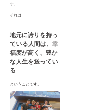
す。
事前に
お互い
のスケ
それは
ジュー
ル調整
の為に
メール
にてや
地元に誇りを持っ
りとり
必須。
ている人間は、幸
ご協力
お願い
福度が高く、豊か
致しま
す。
な人生を送ってい
る
ということです。