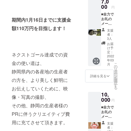
7,0
県内茶
事業をス
葉を20g
00
円
お送り
タートする
■全力で
しま
ため、クラ
お礼の
期間内1月16日までに支援金
す。
メール
（約12
ウドファン
額110万円を目指します！
■THE
杯分）
支援
ディングに
TEA 厳
・・・
者：
初挑戦。
選高級
一回当
3人
茶葉40g
たり約
宜しくお願
お届
■THE
5gほど
け予
い致しま
TEA オ
使用
定：
ネクストゴール達成での資
リジナ
2022
す！
し、3煎
年03
ルス
目まで
金の使い道は、
こ
月
テッ
お楽し
の
リ
カー
み頂け
静岡県内の各産地の生産者
タ
ー
THE
ます。
ン
詳細を見る
を
の方を、より美しく鮮明に
TEAの
選
択
厳選し
す
る
お伝えしていくために、映
た静岡
10,
県内茶
像・写真の撮影、
葉を40g
000
円
お送り
その他、静岡の生産者様の
■全力で
しま
お礼の
す。
PRに伴うクリエイティブ費
メール
（約24
をお送
杯分）
用に充てさせて頂きます。
支援
り致し
・・・
者：
ます。
一回当