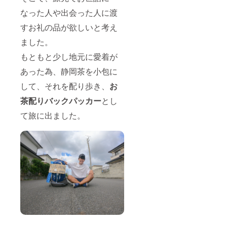
個人名
ひん）
を掲載
なった人や出会った人に渡
とは上
する権
級の煎
利が付
すお礼の品が欲しいと考え
茶な
いてき
ました。
ど、う
ます。
まみを
（ご要
もともと少し地元に愛着が
充分引
望によ
き出し
り掲載
あった為、静岡茶を小包に
て飲み
しない
たいお
ことも
して、それを配り歩き、
お
茶に適
可能で
した、
す） ※
茶配りバックパッカー
とし
取っ手
支援
のない
て旅に出ました。
時、必
急須の
ず備考
ことで
欄に掲
す。 湯
載ご希
呑み：
望のお
40ml 美
名前を
濃焼 宝
ご記入
瓶：
下さ
100ml
い。
美濃焼
美濃焼
とは、
岐阜県
東濃地
方 日本