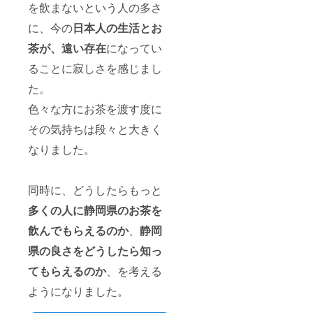
を飲まないという人の多さ
り掲載
しない
に、今の
日本人の生活とお
ことも
可能で
茶が、
遠い存在
になってい
す） ※
ることに寂しさを感じまし
支援
時、必
た。
ず備考
欄に掲
色々な方にお茶を渡す度に
載ご希
望のお
その気持ちは段々と大きく
名前を
ご記入
なりました。
下さ
い。 ◎
藤田幸
同時に、どうしたらもっと
介を貸
し切っ
多くの人に静岡県のお茶を
て1日静
岡をア
飲んでもらえるのか
、
静岡
テンド
しても
県の良さをどうした
ら知っ
らう券
◎ 一緒
てもらえるのか
、を考える
に静岡
ようになりました。
で遊び
ましょ
う。も