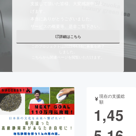
支援して頂いた皆様、大変感謝申し上
げます。
まちづくり・地域活性化
本当にありがとうございました。
CAMPFIRE for Social Good
CAMPFIRE Creation
詳細はこちら
CAMPFIREふるさと納税
machi-ya
コミュニティ
このプロジェクトは2022/01/16に募集を終了
しました。
こちらから関連ページを閲覧いただけます。
現在の支援総
額
1,45
5,16