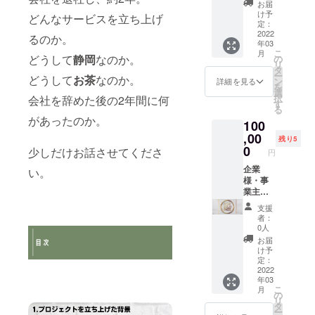
カー
つ付い
お届
メール
THE
てきま
け予
どんなサービスを立ち上げ
■HPへ
TEAの
定：
す。）
会社
2022
厳選し
宝瓶
るのか。
年03
名、個
た静岡
（ほう
こ
月
人名の
どうして
静岡
なのか。
県内茶
の
ひん）
リ
掲載権
葉を60g
タ
とは上
ー
どうして
お茶
なのか。
（1年
お送り
ン
級の煎
詳細を見る
を
間）
しま
選
茶な
択
会社を辞めた後の2年間に何
■THE
す。
す
ど、う
る
TEA 全
（約36
まみを
があったのか。
100
てのリ
杯分）
充分引
ターン
,00
・・・
き出し
残り5
配送
一回当
0
て飲み
少しだけお話させてくださ
円
時、御
たり約
たいお
社のチ
企業
5gほど
い。
茶に適
ラシ一
様・事
使用
した、
枚同封
業主様
し、3煎
取っ手
権 自社
オスス
目まで
のない
支援
ホーム
メ！ ■
お楽し
急須の
者：
ページ
全力で
み頂け
ことで
0人
に会社
お礼の
ます。
す。 湯
お届
名、個
メール
湯呑み
呑み：
け予
人名を
■THE
＋宝瓶
定：
40ml 美
掲載す
TEA 厳
2022
がセッ
濃焼 宝
年03
る権利
選高級
トのプ
瓶：
こ
月
が付い
茶葉60g
ランに
の
100ml
リ
てきま
■宝瓶 ■
なりま
タ
美濃焼
ー
す。
湯呑み