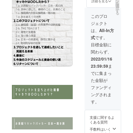
す。
ン
美濃焼
詳細を見る
を
（ご要
×2 ■HP
（湯呑
選
とは、
択
望によ
へ会社
みが２
す
岐阜県
る
り掲載
名、個
つ付い
東濃地
このプロ
しない
人名を
てきま
方 日本
ジェクト
ことも
掲載権
す。）
最大の
可能で
（1年
宝瓶
陶器生
は、
All-In方
す） ※
間） ■
（ほう
産拠点
式
です。
支援
静岡訪
ひん）
で製作
時、必
問時、
とは上
された
目標金額に
ず備考
直接観
級の煎
陶器で
関わらず、
欄に掲
光アテ
茶な
す。
載ご希
ンド！1
ど、う
1978年
2022/01/16
望のお
日藤田
まみを
に経済
23:59:59
ま
名前を
幸介を
充分引
産業省
ご記入
レンタ
き出し
から伝
でに集まっ
下さ
ル！
て飲み
統工芸
た金額が
い。
■THE
たいお
品に認
THE
TEA オ
茶に適
定され
ファンディ
TEA ク
リジナ
した、
ていま
ングされま
ラウド
ルス
取っ手
す。
ファン
テッ
のない
す。
ディン
カー
急須の
グのリ
THE
ことで
ターン
TEAの
す。 湯
支援に関するよ
の配送
厳選し
呑み：
くある質問
に入れ
た静岡
40ml 美
るTHE
県内茶
濃焼 宝
手数料はいく
TEA説
葉を60g