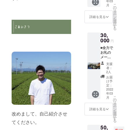
年03
もっと
し、3煎
こ
月
もっと
目まで
の
リ
もっと
お楽し
タ
ー
応援し
み頂け
ン
詳細を見る
を
ていた
ます。
選
択
だける
湯呑み
す
る
方のプ
がセッ
30,
ランで
トのプ
す。 頂
000
ランに
円
いた御
なりま
■全力で
支援は
す。 湯
お礼の
大切に
呑み：
メール
使わせ
40ml 美
■THE
て頂き
濃焼 美
支援
TEA厳
ます。
濃焼と
者：
選高級
は、岐
2人
茶葉60g
阜県 東
お届
■宝瓶 ■
濃地方
け予
湯呑み
定：
日本最
×2
2022
大の陶
年03
■THE
器生産
こ
月
TEA オ
の
拠点で
リ
リジナ
タ
製作さ
ー
ルス
ン
れた陶
詳細を見る
を
テッ
改めまして、自己紹介させ
選
器で
択
カー
す
す。
る
てください。
THE
1978年
50,
TEAの
に経済
残り7