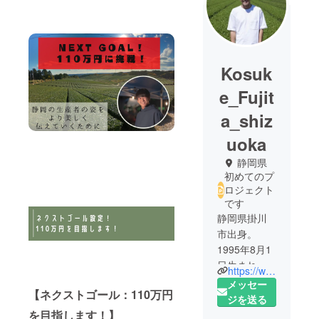
Kosuk
e_Fujit
a_shiz
uoka
静岡県
初めてのプ
ロジェクト
です
静岡県掛川
市出身。
1995年8月1
日生まれの
https://www.instagram.com/kooooosk81/
26歳。
メッセー
【ネクストゴール：110万円
小学校2年生
ジを送る
から高校3年
を目指します！】