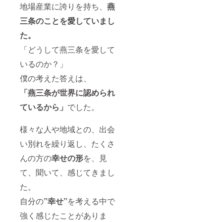
地場産業に誇りを持ち、
燕
通費
等、ア
三条のことを愛していま
し
テンド
時にか
た。
かった
費用は
「どうして燕三条を愛して
自己負
いるのか？」
担でお
願い致
僕の考えた答えは、
しま
す。
「燕三条が世界に認められ
（”アテ
ンド”と
ているから」
でした。
いう権
利のリ
ターン
様々な人や地域との、出会
になり
い別れを繰り返し、たくさ
ま
す。）
んの方の
幸せの形
を、見
・範囲
は静岡
て、聞いて、感じてきまし
県内全
域。 ・
た。
一度の
アテン
自分の
”幸せ”
を考える中で
ドで3人
まで利
強く感じたことがありま
用可 ・