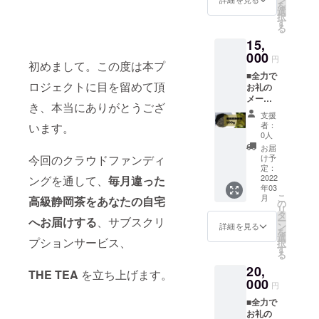
を
TEAの
選
択
厳選し
す
る
た静岡
15,
県内茶
葉を60g
000
円
初めまして。この度は本プ
お送り
■全力で
しま
ロジェクトに目を留めて頂
お礼の
す。
メール
（約36
き、本当にありがとうござ
■THE
杯分）
支援
TEA 厳
・・・
者：
います。
選高級
一回当
0人
茶葉
たり約
お届
100g
5gほど
け予
今回のクラウドファンディ
■THE
使用
定：
TEA オ
2022
ングを通して、
毎月違った
し、3煎
年03
リジナ
目まで
こ
月
高級静岡茶をあなたの自宅
ルス
お楽し
の
リ
テッ
み頂け
タ
ー
へお届けする
、サブスクリ
カー
ます。
ン
詳細を見る
を
THE
選
プションサービス、
択
TEAの
す
る
厳選し
20,
た静岡
THE TEA
を立ち上げます。
県内茶
000
円
葉を
■全力で
100gお
お礼の
送りし