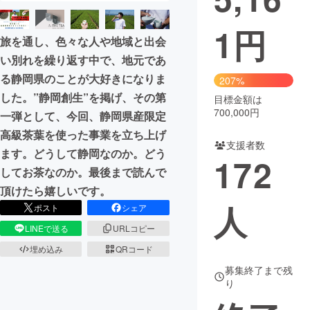
1
円
旅を通し、色々な人や地域と出会
い別れを繰り返す中で、地元であ
る静岡県のことが大好きになりま
207%
した。”静岡創生”を掲げ、その第
目標金額は
700,000円
一弾として、今回、静岡県産限定
高級茶葉を使った事業を立ち上げ
支援者数
ます。どうして静岡なのか。どう
172
してお茶なのか。最後まで読んで
頂けたら嬉しいです。
人
ポスト
シェア
LINEで送る
URLコピー
埋め込み
QRコード
募集終了まで残
り