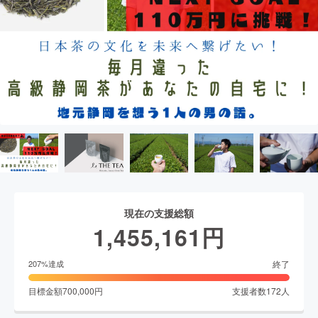
現在の支援総額
1,455,161
円
終了
207
%達成
目標金額
700,000
円
支援者数
172
人