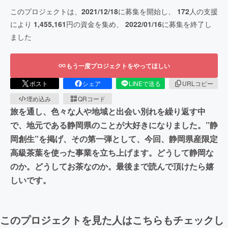
このプロジェクトは、
2021/12/18
に募集を開始し、
172
人の支援
により
1,455,161
円の資金を集め、
2022/01/16
に募集を終了し
ました
もう一度プロジェクトをやってほしい
ポスト
シェア
LINEで送る
URLコピー
埋め込み
QRコード
旅を通し、色々な人や地域と出会い別れを繰り返す中
で、地元である静岡県のことが大好きになりました。”静
岡創生”を掲げ、その第一弾として、今回、静岡県産限定
高級茶葉を使った事業を立ち上げます。どうして静岡な
のか。どうしてお茶なのか。最後まで読んで頂けたら嬉
しいです。
このプロジェクトを見た人はこちらもチェックし