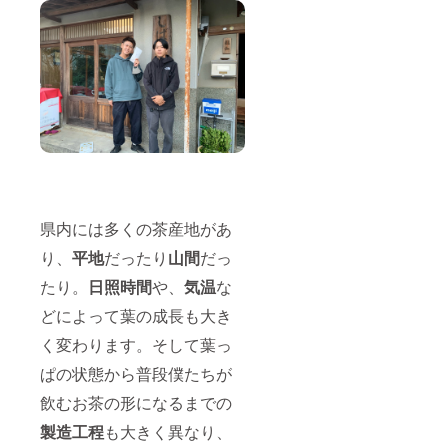
県内には多くの茶産地があ
り、
平地
だったり
山間
だっ
たり。
日照時間
や、
気温
な
どによって葉の成長も大き
く変わります。そして葉っ
ぱの状態から普段僕たちが
飲むお茶の形になるまでの
製造工程
も大きく異なり、