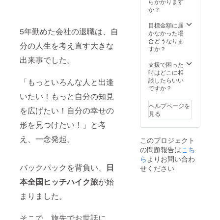
瓶：
らかかります
明書と
お送り
100ml
か？
一緒に
しま
美濃焼
御社が
す。
美濃焼
目標金額に届
5年勤めた会社の退職は、自
配布し
（約36
とは、
かなかった場
たいチ
杯分）
岐阜県
合どうなりま
分の人生を考え直す大きな
ラシを
・・・
東濃地
すか？
A4サイ
一回当
方 日本
出来事でした。
ズ1枚ま
たり約
最大の
支援で困った
で同封
5gほど
陶器生
時はどこに相
しま
使用
産拠点
談したらいい
「もっといろんな人と出逢
す。 チ
し、3煎
で製作
ですか？
ラシは2
目まで
いたい！もっと自分の知見
された
月末日
お楽し
陶器で
ヘルプページを
を広げたい！自分の幸せの
までに
み頂け
す。
見る
メール
ます。
1978年
形を見つけたい！」と考
にて
湯呑み
に経済
PDF形
＋宝瓶
産業省
え、一念発起。
このプロジェクト
式・A4
がセッ
から伝
の問題報告は
こち
サイズ
トのプ
統工芸
でご用
ランに
ら
よりお問い合わ
品に認
意くだ
なりま
バックパックを背負い、
日
定され
せください
さい。
す。
ていま
本全国ヒッチハイク旅
が始
（湯呑
す。 自
みが２
社ホー
まりました。
つ付き
ムペー
ます）
ジに会
宝瓶
社名、
そこで、旅先でお世話に
（ほう