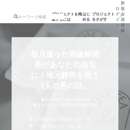
新
ロ
規
グ
会
プロジェクトを掲
はじ
プロジェクト
/
載するには
める
をさがす
イ
員
ン
登
録
人気のプロ
注目のリ
注目の新着プロ
募集終了が近いプ
もうすぐ公開
毎月違った高級静岡
ジェクト
ターン
ジェクト
ロジェクト
されます
茶があなたの自宅
に！地元静岡を思う
アート・写真
音楽
1人の男の話。
テクノロジー・ガジェット
ゲーム・サ
Kosuke_Fujita_shizuoka
まちづくり・地域活性化
静岡県
映像・映画
書籍・雑誌
多くの皆様からの支援を頂き、無
ビジネス・起業
チャレンジ
事、”THE TEA”は走り出しました。