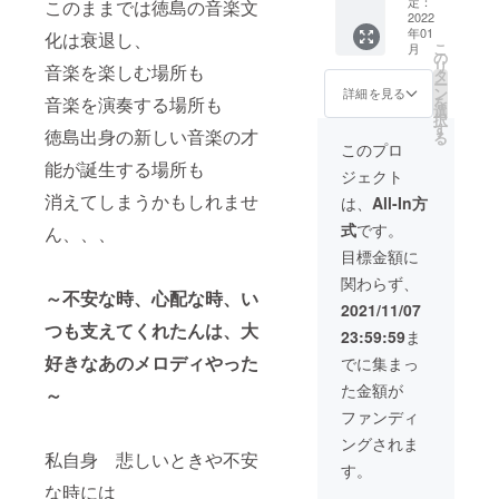
付）
定：
このままでは徳島の音楽文
好きな
ファン
のDVD
イベン
2022
〈限定
あのメ
ディン
ケース
年01
ト出演
化は衰退し、
DVDに
ロディ
グ専用
※イベン
こ
月
料とし
つい
の
やった
限定生
ト詳細
リ
音楽を楽しむ場所も
てお渡
て〉 10
タ
～ のラ
産品で
は公式
ー
ししま
月31日
ン
イブの
詳細を見る
す。 収
ホーム
音楽を演奏する場所も
を
す。 ※
開催の
選
模様を
録時
ページ
択
返礼品:
『ほな
す
収録
間：120
徳島出身の新しい音楽の才
をご参
る
限定
けん
し、さ
このプロ
分前
照くだ
DVD（
MUSIC
らに限
能が誕生する場所も
後 (本
さい。
ジェクト
ライブ
LIVE
定特典
編＋感
映像本
消えてしまうかもしれませ
2021
として
は、
All-In方
謝の
編＋お
with
出演者
メッ
式
です。
ん、、、
礼のビ
covid-
からの
セージ
デオ
19 』 ～
メッ
目標金額に
動画付)
メッ
不安な
セージ
品質：
関わらず、
セージ
時、心
動画を
DVD-R
～不安な時、心配な時、い
付）
配な
追加し
2021/11/07
複製(コ
〈限定
時、い
た クラ
つも支えてくれたんは、大
ピー)
23:59:59
ま
DVDに
つも支
ウド
外装：
つい
えてく
好きなあのメロディやった
ファン
でに集まっ
標準型
て〉 10
れたん
ディン
のDVD
た金額が
～
月31日
は、大
グ専用
ケース
開催の
好きな
限定生
ファンディ
※イベン
『ほな
あのメ
産品で
ト詳細
ングされま
けん
ロディ
す。 収
は公式
私自身 悲しいときや不安
MUSIC
やった
録時
す。
ホーム
LIVE
～ のラ
間：120
ページ
な時には
2021