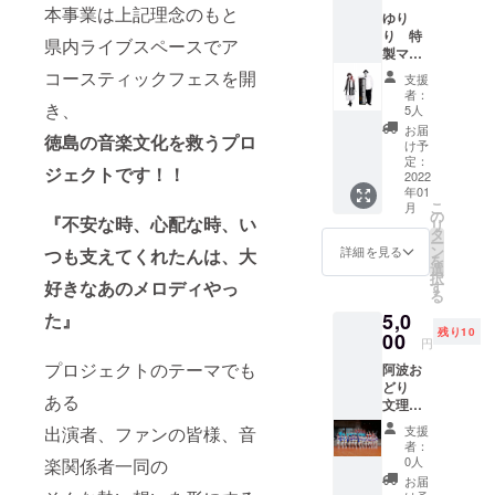
らの手
本事業は上記理念のもと
ゆり
書き
り 特
メッ
県内ライブスペースでア
製マス
セージ
クコー
レター
コースティックフェスを開
支援
ス いた
＋「福
者：
だいた
き、
富弥
5人
支援金
生 ク
お届
徳島の音楽文化を救うプロ
を出演
リスマ
け予
者にイ
スプレ
定：
ジェクト
です！！
ベント
2022
ゼン
年01
出演料
ト」
こ
月
として
〈内
の
『不安な時、心配な時、い
リ
お渡し
容〉福
タ
ー
しま
富弥生
ン
詳細を見る
つも支えてくれたんは、大
を
す。 ※
と徳島
選
択
返礼品:
市のお
好きなあのメロディやっ
す
る
ゆりり
菓子屋
5,0
た』
からの
さんと
残り10
手書き
00
の オリ
円
メッ
ジナル
プロジェクトのテーマでも
阿波お
セージ
コラボ
どり
レター
クッ
ある
文理大
＋「ゆ
キー＆
学連
りり
チョコ
支援
出演者、ファンの皆様、音
特製
特製マ
ケーキ
者：
グッズ
スク
の詰め
0人
楽関係者一同の
コース
セッ
合わせ
お届
いただ
ト」