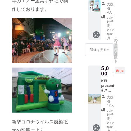
等のエアー遊具も弊社で制
応援
コロナに負
支援
コース
者：
作しております。
けない 熱
本イベ
4人
ントの
い音楽企画
お届
運営資
け予
をやってみ
金およ
定：
たい！！
び ライ
2022
年01
ブの模
こ
月
様を収
の
リ
録した
タ
ー
DVDの
ン
詳細を見る
を
製作/販
選
択
売のた
す
る
めの必
5,0
要資金
残り3
を 募集
00
円
させて
KEi
いただ
present
きま
s スペ
す。 事
シャル
業内容
支援
缶詰
の一環
者：
コース
とし
17人
いただ
て、そ
お届
いた支
の資金
け予
援金を
の一部
定：
新型コロナウイルス感染拡
出演者
2022
を徳島
年01
にイベ
市にぎ
大の影響により
こ
月