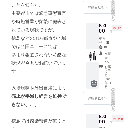
リ
てお渡
けん
タ
ませ
ことを知らず、
ー
ししま
MUSIC
ン
ん。 ※
詳細を見る
を
す。 ※
LIVE
選
有効期
主要都市では緊急事態宣言
択
返礼品:
2021
す
限が過
る
限定
や時短営業が頻繁に発表さ
with
ぎた場
8,0
DVD（
covid-
合はご
残り7
れている現状ですが、
ライブ
00
19 』 ～
使用で
円
映像本
不安な
きませ
徳島などの地方都市や地域
ゆり
編＋お
時、心
ん。
り 限
礼のビ
配な
では全国ニュースでは
定DVD
デオ
時、い
コー
メッ
つも支
あまり報道されない苛酷な
支援
ス い
セージ
えてく
者：
ただい
付）
れたん
3人
状況が今もなお続いていま
た支援
〈限定
は、大
お届
金を出
す。
DVDに
好きな
け予
演者に
つい
定：
あのメ
イベン
2022
て〉 10
ロディ
年01
ト出演
月31日
やった
こ
入場規制や外出自粛により
月
料とし
開催の
の
～ のラ
リ
てお渡
『ほな
タ
イブの
売上が半減し経営を維持で
ー
ししま
けん
ン
模様を
詳細を見る
を
す。 ※
MUSIC
選
収録
きない、、、
択
返礼品:
LIVE
す
し、さ
る
限定
2021
らに限
8,0
DVD（
with
定特典
残り10
徳島では感染報道が無くと
ライブ
00
covid-
として
円
映像本
19 』 ～
出演者