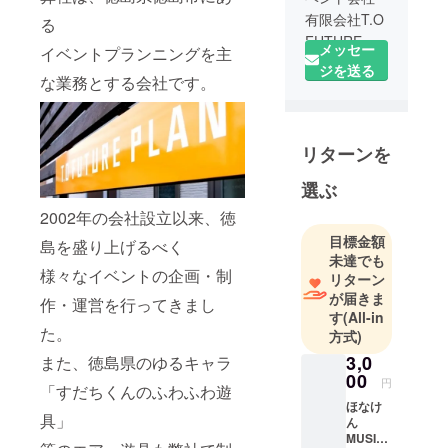
有限会社T.O
る
FUTURE
メッセー
イベントプランニングを主
PLAN 音楽
ジを送る
な業務とする会社です。
企画担当
学生時代は
軽音楽部で
リターンを
ギター＆
ボーカル担
選ぶ
当
2002年の会社設立以来、徳
サラリーマ
ン時代には
目標金額
島を盛り上げるべく
未達でも
休日を利用
様々なイベントの企画・制
リターン
して弾き語
が届きま
作・運営を行ってきまし
りでの音楽
す
(All-in
活動の経験
た。
方式)
あり。
3,0
また、徳島県のゆるキャラ
00
円
「すだちくんのふわふわ遊
音楽イベン
ほなけ
ト大好きで
具」
ん
す！
MUSIC