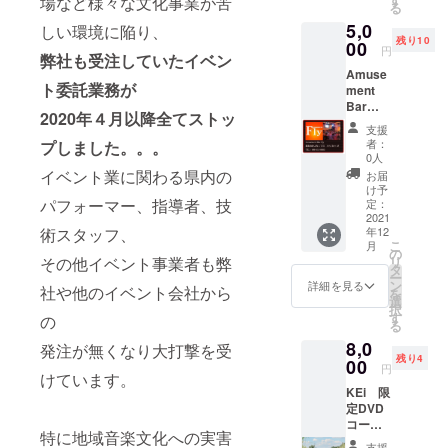
場など様々な文化事業が苦
る
品:川原
5,0
葉月か
しい環境に陥り、
残り10
らの手
00
円
弊社も受注していたイベン
書き
Amuse
メッ
ト委託業務が
ment
セージ
Bar
レター
2020年４月以降全てストッ
Fly 応
＋川原
支援
援コー
葉月
者：
プしました。。。
ス いた
撮り下
0人
だいた
ろしラ
イベント業に関わる県内の
お届
支援金
ンダム
け予
を会場
パフォーマー、指導者、技
チェキ3
定：
責任者
2021
枚セッ
年12
術スタッフ、
に会場
ト
こ
月
使用料
の
リ
その他イベント事業者も弊
として
タ
ー
お渡し
ン
詳細を見る
社や他のイベント会社から
を
しま
選
択
す。 ※
す
の
る
返礼
8,0
品:Amu
発注が無くなり大打撃を受
残り4
sement
00
円
けています。
Bar
KEi 限
Fly お
定DVD
食事
コー
券
特に地域音楽文化への実害
ス い
3,000円
支援