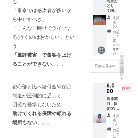
も
阿波お
編＋お
不安な
からの
どり
礼のビ
時、心
メッ
「東京では感染者が多いか
文理大
デオ
配な
セージ
学連
メッ
時、い
動画を
支援
ら中止すべき」
限定
セージ
つも支
追加し
者：
DVD
付）
えてく
0人
「こんなご時世でライブす
た クラ
コー
〈限定
れたん
ウド
お届
ス い
DVDに
る(行く)のはおかしい」とい
は、大
け予
ファン
ただい
つい
定：
好きな
ディン
う
た支援
2022
て〉 10
あのメ
グ専用
年01
金を出
月31日
ロディ
限定生
こ
月
「風評被害」で集客を上げ
演者に
開催の
の
やった
産品で
リ
イベン
『ほな
タ
～ のラ
す。 収
ることができない、、、
ー
ト出演
けん
ン
イブの
詳細を見る
録時
を
料とし
MUSIC
選
模様を
間：120
択
てお渡
LIVE
す
収録
分前
る
ししま
2021
し、さ
後 (本
8,0
す。 ※
with
都心部と比べ給付金や保証
らに限
編＋感
残り9
返礼品:
00
covid-
定特典
謝の
円
限定
制度が圧倒的に乏しく
19 』 ～
として
メッ
川原葉
DVD（
不安な
出演者
セージ
明確な基準もないため
月 限
ライブ
時、心
からの
動画付)
定DVD
映像本
配な
メッ
品質：
助けてくれる保障や頼れる
コー
編＋お
時、い
セージ
DVD-R
支援
ス い
礼のビ
つも支
動画を
者：
複製(コ
場所もない、、、
ただい
デオ
えてく
1人
追加し
ピー)
た支援
メッ
れたん
た クラ
お届
外装：
金を出
セージ
は、大
け予
ウド
標準型
演者に