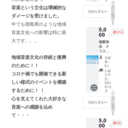
ント出
わい交
の
リ
演料と
流課や
タ
音楽という文化は壊滅的な
ー
してお
公益財
ン
詳細を見る
を
渡しし
ダメージを受けました。
団法人
選
択
ます。
徳島県
す
る
中でも徳島県のような地域
※返礼
文化振
5,0
品:KEi
興財団
音楽文化への影響は特に甚
残り14
からの
00
など 徳
円
手書き
島の文
大です。。。
福富弥
メッ
化団体
生 ク
セージ
へ募金
リスマ
レター
させて
スプレ
＋
地域音楽文化の存続と復興
いただ
支援
ゼント
「KEi
きま
者：
コース
のために！！
present
す。 ※
6人
いただ
s スペ
返礼品:
お届
コロナ禍でも開催できる新
いた支
シャル
演者全
け予
援金を
缶詰」
定：
員から
しい様式のイベントを構築
出演者
2021
〈内
の感謝
年12
にイベ
容〉KEi
の色紙
するために！
！
こ
月
ント出
が収穫
の
リ
演料と
した甘
タ
心を支えてくれた大好きな
ー
してお
夏×2
ン
詳細を見る
を
渡しし
音楽への感謝を込め
個、タ
選
択
ます。
ケノコ×
す
る
て・・・
※返礼
１
5,0
品:福富
残り5
弥生か
00
円