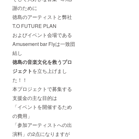
は公式
謝のために
ホーム
ページ
徳島のアーティストと弊社
をご参
照くだ
T.O FUTURE PLAN
さい。
およびイベント会場である
Amusement bar Flyは一致団
結し
徳島の音楽文化を救うプロ
ジェクト
を立ち上げまし
た！！
本プロジェクトで募集する
支援金の主な目的は
「イベントを開催するため
の費用」
「参加アーティストへの出
演料」の2点になりますが