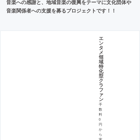
音楽への感謝と、地域音楽の復興をテーマに文化団体や
音楽関係者への支援を募るプロジェクトです！！
エ
ン
タ
メ
領
域
特
化
型
ク
ラ
フ
ァ
ン
手
数
料
0
円
か
ら
実