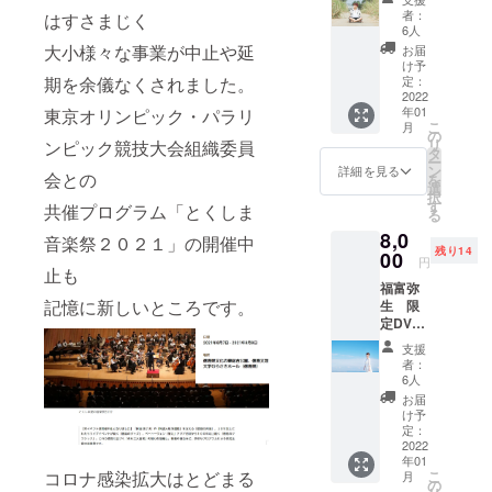
ただい
分 〈有
者：
はすさまじく
た支援
効期
6人
金を出
限〉
大小様々な事業が中止や延
お届
演者に
2021年
け予
イベン
12月10
定：
期を余儀なくされました。
ト出演
2022
日(金)～
年01
東京オリンピック・パラリ
料とし
2022年
こ
月
てお渡
3月31日
の
リ
ンピック競技大会組織委員
ししま
(火) (店
タ
ー
す。 ※
舗休業
ン
詳細を見る
会との
を
返礼品:
日を除
選
択
限定
く)
す
共催プログラム「とくしま
る
DVD（
※2021
8,0
ライブ
年12月
音楽祭２０２１」の開催中
残り14
映像本
00
10日前
円
編＋お
止も
後に発
福富弥
礼のビ
送予定
記憶に新しいところです。
生 限
デオ
です。
定DVD
メッ
※他の特
コー
セージ
典との
支援
ス い
付）
併用は
者：
ただい
〈限定
できま
6人
た支援
DVDに
せん ※
お届
金を出
つい
紛失、
け予
演者に
て〉 10
定：
減失等
イベン
2022
月31日
による
年01
ト出演
開催の
再発行
コロナ感染拡大はとどまる
こ
月
料とし
『ほな
の
はでき