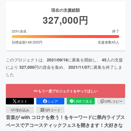
現在の支援総額
327,000
円
終了
223
%達成
目標金額
146,000
円
支援者数
45
人
このプロジェクトは、
2021/09/18
に募集を開始し、
45
人の支援
により
327,000
円の資金を集め、
2021/11/07
に募集を終了しま
した
もう一度プロジェクトをやってほしい
ポスト
シェア
LINEで送る
URLコピー
埋め込み
QRコード
音楽が with コロナを救う！をキーワードに県内ライブス
ペースでアコースティックフェスを開きます！大好きな