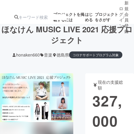
新
ロ
規
グ
会
プロジェクトを掲
はじ
プロジェクト
/
載するには
める
をさがす
イ
員
ン
登
ほなけん MUSIC LIVE 2021 応援プロ
録
ジェクト
人気のプロ
注目のリ
注目の新着プロ
募集終了が近いプ
もうすぐ公開
honaken660
音楽
徳島県
コロナサポートプログラム対象
ジェクト
ターン
ジェクト
ロジェクト
されます
アート・写真
音楽
現在の支援総
額
327,
テクノロジー・ガジェット
ゲーム・サ
映像・映画
書籍・雑誌
000
ビジネス・起業
チャレンジ