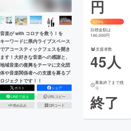
円
まちづくり・地域活性化
223%
CAMPFIRE for Social Good
CAMPFIRE Creation
目標金額は
音楽が with コロナを救う！を
146,000円
CAMPFIREふるさと納税
machi-ya
コミュニティ
キーワードに県内ライブスペース
でアコースティックフェスを開き
支援者数
45
人
ます！大好きな音楽への感謝と、
地域音楽の復興をテーマに文化団
体や音楽関係者への支援を募るプ
ロジェクトです！！
募集終了まで残
り
ポスト
シェア
終了
LINEで送る
URLコピー
埋め込み
QRコード