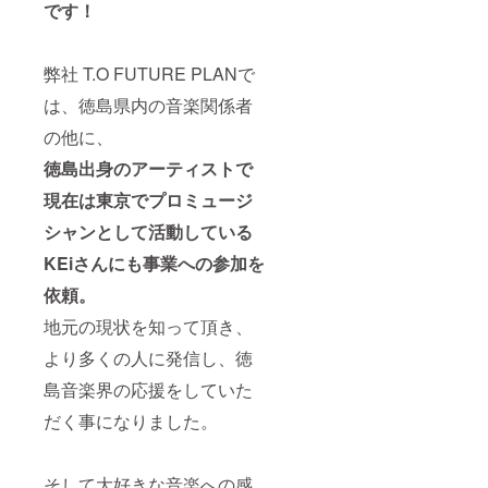
セージ
です！
追加し
動画付)
た クラ
品質：
ウド
DVD-R
ファン
弊社 T.O FUTURE PLANで
複製(コ
ディン
ピー)
は、徳島県内の音楽関係者
グ専用
外装：
限定生
標準型
の他に、
産品で
のDVD
す。 収
ケース
徳島出身のアーティストで
録時
※イベン
間：120
ト詳細
現在は東京でプロミュージ
分前
は公式
後 (本
シャンとして活動している
ホーム
編＋感
ページ
KEiさんにも事業への参加を
謝の
をご参
メッ
照くだ
依頼。
セージ
さい。
動画付)
地元の現状を知って頂き、
品質：
DVD-R
より多くの人に発信し、徳
複製(コ
ピー)
島音楽界の応援をしていた
外装：
だく事になりました。
標準型
のDVD
ケース
※イベン
そして大好きな音楽への感
ト詳細