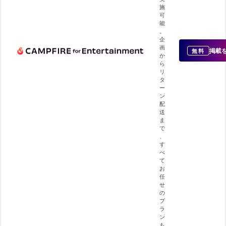
施
可
能
。
企
画
掲載
無料
か
ら
リ
タ
ー
ン
配
送
ま
で
、
す
べ
て
お
任
せ
の
プ
ラ
ン
も