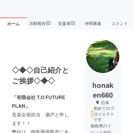
活動報告
支援者
仲間募集
コメント
ホーム
14
45
◇◆◇自己紹介と
ご挨拶◇◆◇
honak
en660
「有限会社 T.O FUTURE
日本
PLAN」
初めてのプ
ロジェクト
音楽企画担当 瀬戸と申し
です
ます！！
徳島県のイ
弊社は、徳島県徳島市にあ
ベント会社