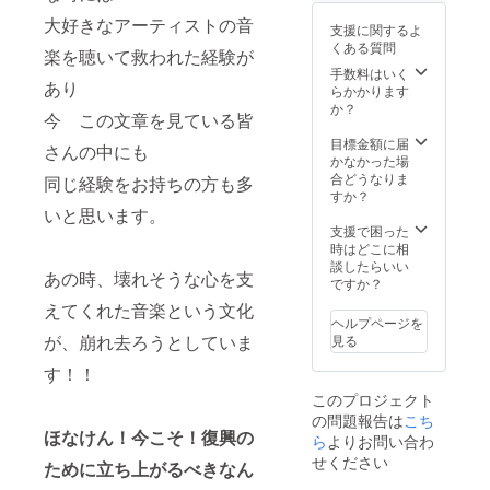
イブの
分前
をご参
with
模様を
大好きなアーティストの音
後 (本
照くだ
支援に関するよ
covid-
収録
編＋感
さい。
くある質問
19 』 ～
楽を聴いて救われた経験が
し、さ
謝の
不安な
らに限
手数料はいく
メッ
あり
時、心
定特典
らかかります
セージ
配な
として
か？
動画付)
今 この文章を見ている皆
時、い
出演者
品質：
つも支
からの
目標金額に届
DVD-R
さんの中にも
えてく
メッ
かなかった場
複製(コ
れたん
セージ
合どうなりま
ピー)
同じ経験をお持ちの方も多
は、大
動画を
すか？
外装：
好きな
いと思います。
追加し
標準型
あのメ
た クラ
支援で困った
のDVD
ロディ
ウド
時はどこに相
ケース
やった
ファン
談したらいい
※イベン
あの時、壊れそうな心を支
～ のラ
ディン
ですか？
ト詳細
イブの
グ専用
は公式
えてくれた音楽という文化
模様を
限定生
ホーム
ヘルプページを
収録
産品で
ページ
が、崩れ去ろうとしていま
見る
し、さ
す。 収
をご参
らに限
録時
す！！
照くだ
定特典
間：120
さい。
このプロジェクト
として
分前
の問題報告は
こち
出演者
後 (本
ほなけん！今こそ！復興の
からの
ら
よりお問い合わ
編＋感
メッ
謝の
せください
ために立ち上がるべきなん
セージ
メッ
動画を