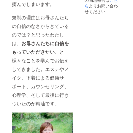
の問題報告は
こち
いま
す！ ※
の心斎
摘んでしまいます。
す。 ※
経験者
橋セラ
ら
よりお問い合わ
日程は
の方向
ピース
せください
メール
けの講
タジオ
規制の理由はお母さんたち
にて調
座にな
にてお
整いた
りま
こない
の自信のなさからきている
しま
す。 ※
ます。
す。
テキス
ただ
のでは？と思ったわたし
ト・ア
し、
は、
お母さんたちに自信を
ロマ代
ベッド
（150,0
がある
もっていただきたい
、と
00円）
場所に
を含み
関して
様々なことを学んでお伝え
ます。
は出張
※初回受
も可能
してきました。エステやメ
講日よ
です。
り、6ヶ
（出張
イク、下着による健康サ
月間有
先まで
ポート、カウンセリング、
効で
の交通
す。 ※
費は別
心理学、そして最後に行き
初回利
途ご負
用は
担いた
ついたのが精油です。
2022年
だきま
11月末
す） 通
までに
常
お願い
550,000
いたし
円のと
ます。
ころ、