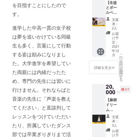
【生徒
て頂き
プロ
を目指すことにしたので
す。
とボー
あなた
ジェク
ルペン
の心の
す。
ト！ ※
をシェ
声をお
送料込
支援
アでき
聴きし
みのお
者：
進学した中高一貫の女子校
る権
ます。
値段で
2人
利】
自分の
す。
お届
は夢を追いかけている同級
SHAON
トラウ
け予
プロ
マ、忘
定：
生も多く、言葉にして行動
フェッ
2021
れてた
年12
ショナ
夢を取
する姿は励みになりまし
こ
月
ルス
り戻
の
リ
クール
し、ご
タ
た。大学進学を希望してい
ー
の生徒
自身の
ン
詳細を見る
を
と支援
た両親には内緒だったた
感情を
選
択
者様へ
出しや
す
る
め、専門の先生には習いに
ボール
すく、
20,
ペンを1
心が穏
行けません。それならばと
残り7
本ずつ
000
やかに
円
お届け
なれる
音楽の先生に「声楽を教え
【麻柄
しま
セッ
ドリー
す。
ション
てください」と直談判して
ム
SHAON
です。
キャッ
と
レッスンをつけていただい
あなた
支援
チャー
SHAON
の羅針
者：
】 精麻
たり、所属していたダンス
プロ
盤を見
3人
とは大
フェッ
つけま
お届
部では卒業ぎりぎりまで活
麻の茎
ショナ
せん
け予