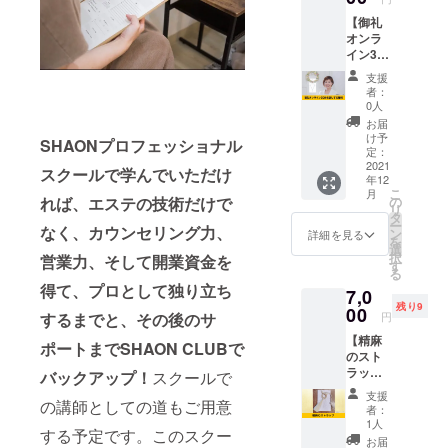
府大阪
【御礼
市中央
オンラ
区南久
イン30
宝寺町
分お話
3-3-6 西
支援
しする
海ビル
者：
権利】
一階の
0人
SHAON
心斎橋
お届
をただ
セラ
け予
SHAONプロフェッショナル
ただ応
ピース
定：
援した
2021
タジオ
スクールで学んでいただけ
年12
い人向
にて体
こ
月
けのリ
験でき
れば、エステの技術だけで
の
リ
ターン
ます。
タ
ー
なく、カウンセリング力、
です。
※心斎橋
ン
詳細を見る
を
SHAON
セラ
選
択
営業力、そして開業資金を
代表の
ピース
す
る
千原輝
タジオ
得て、プロとして独り立ち
7,0
子と30
までの
残り9
分、オ
00
交通費
するまでと、その後のサ
円
ンライ
は別途
【精麻
ンでお
ご負担
ポートまでSHAON CLUBで
のスト
話がで
いただ
ラッ
きま
バックアップ！
スクールで
きま
プ】 精
す。
す。 ※
支援
の講師としての道もご用意
麻とは
SHAON
日程は
者：
大麻の
プロ
メール
1人
する予定です。このスクー
茎の靭
フェッ
にて調
お届