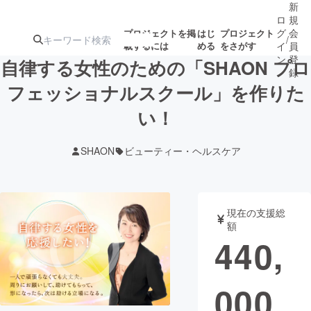
新
ロ
規
グ
会
プロジェクトを掲
はじ
プロジェクト
/
載するには
める
をさがす
イ
員
ン
登
自律する女性のための「SHAON プロ
録
フェッショナルスクール」を作りた
い！
人気のプロ
注目のリ
注目の新着プロ
募集終了が近いプ
もうすぐ公開
ジェクト
ターン
ジェクト
ロジェクト
されます
SHAON
ビューティー・ヘルスケア
アート・写真
音楽
現在の支援総
テクノロジー・ガジェット
ゲーム・サ
額
440,
映像・映画
書籍・雑誌
000
ビジネス・起業
チャレンジ