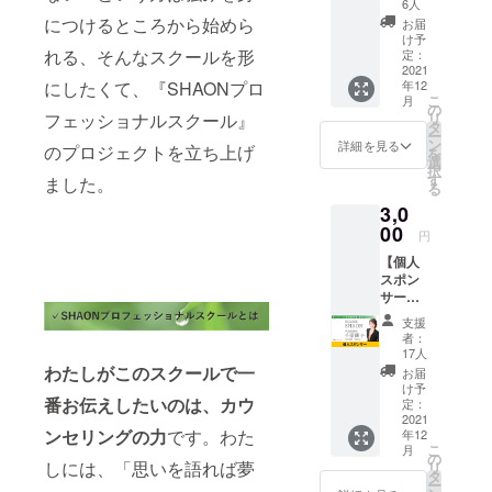
ただ応
6人
援した
につけるところから始めら
お届
い人向
け予
けのリ
れる、そんなスクールを形
定：
ターン
2021
にしたくて、『SHAONプロ
年12
です。
こ
月
お礼の
の
フェッショナルスクール』
リ
香り
タ
ー
カード
ン
詳細を見る
のプロジェクトを立ち上げ
を
をお送
選
択
りさせ
す
ました。
る
ていた
3,0
だきま
す。 ど
00
円
んな香
【個人
りが届
スポン
くの
サー】
か、届
SHAON
いてか
支援
の個人
らのお
者：
スポン
楽しみ
17人
サーに
にして
わたしがこのスクールで一
お届
なれる
くださ
け予
番お伝えしたいのは、カウ
権利で
い。 ※
定：
す。 現
2021
送料込
ンセリングの力
です。わた
年12
在制作
みのお
こ
月
中の
値段で
の
しには、「思いを語れば夢
リ
SHAON
す。
タ
ー
のHPに