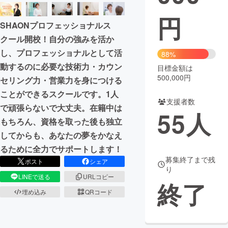
円
まちづくり・地域活性化
SHAONプロフェッショナルス
クール開校！自分の強みを活か
CAMPFIRE for Social Good
CAMPFIRE Creation
し、プロフェッショナルとして活
88%
CAMPFIREふるさと納税
machi-ya
コミュニティ
動するのに必要な技術力・カウン
目標金額は
500,000円
セリング力・営業力を身につける
ことができるスクールです。1人
支援者数
で頑張らないで大丈夫。在籍中は
55
人
もちろん、資格を取った後も独立
してからも、あなたの夢をかなえ
るために全力でサポートします！
募集終了まで残
ポスト
シェア
り
LINEで送る
URLコピー
終了
埋め込み
QRコード