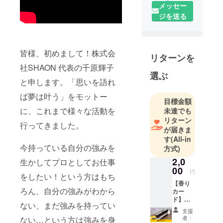
メッセー
強しながら
ジを送る
資格を取れ
るスクー
ル！資格を
取った後も
皆様、初めまして！株式会
リターンを
フォロー出
社SHAON 代表の千原輝子
来るスクー
選ぶ
と申します。「思いを語れ
ルに！1人で
ば夢は叶う」をモットー
頑張らない
目標金額
で、悩みを
に、これまで様々な活動を
未達でも
解決してい
リターン
行ってきました。
けるスクー
が届きま
す
(All-in
ルです！
今持っている自分の強みを
方式)
2,0
生かしてプロとしてお仕事
00
円
をしたい！という方はもち
【香り
ろん、自分の強みがわから
カー
ド】
ない、まだ強みを持ってい
SHAON
支援
をただ
者：
ない…という方は強みを身