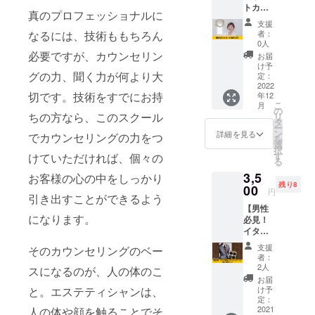
トカー
度の動
きま
真のプロフェッショナルに
ドを送
画を
す。 ※
支援
りま
メール
掲載期
なるには、技術ももちろん
者：
す】
で送り
間は
0人
SHAON
ます。
必要ですが、カウンセリン
2021年
お届
をただ
12月か
け予
グの力、聞く力が何より大
ただ応
定：
ら1年間
援した
2022
です。
切です。技術をすでにお持
年12
い人向
こ
月
けのリ
の
ちの方なら、このスクール
リ
ターン
タ
ー
です。
ン
詳細を見る
でカウンセリングの力をつ
を
ご支援
選
択
のお礼
す
けていただければ、個々の
る
に美音
3,5
のポス
お客様の心の中をしっかり
残り8
トカー
00
円
引き出すことができるよう
ドを送
【男性
りま
になります。
必見！
す。 ※
イタリ
送料込
ア製
みのお
支援
そのカウンセリングのベー
オー
値段で
者：
ダーメ
す。
2人
スになるのが、人の体のこ
イド
お届
スーツ
と。エステティシャンは、
け予
とお揃
定：
い高級
2021
人の体や顔を触ることでそ