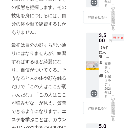
年12
マス
こ
月
の状態を把握します。その
ク】 一
の
リ
枚一枚
タ
技術を身につけるには、自
ー
丁寧に
ン
詳細を見る
を
ハンド
選
分の体や顔で練習するしか
択
メイ
す
る
ド！ 女
ありません。
3,5
性の自
残り10
立をお
00
円
手伝い
最初は自分の顔すら思い通
【女性
するプ
に人
りにはなりませんが、練習
ロジェ
気！一
クト！
すればするほど綺麗にな
枚一枚
イタリ
支援
手作り
ア製の
者：
り、自信がついてくる。そ
おしゃ
マスク
0人
れレー
はイタ
お届
うなると人の体や顔を触る
スマス
リアブ
け予
ク】 一
ランド
定：
だけで「この人はここが弱
つ一つ
2021
スーツ
年12
手縫い
いんだな」「この人はここ
と同じ
こ
月
で作成
生地を
の
リ
が強みだな」が見え、質問
した
使った
タ
ー
レース
マスク
ン
詳細を見る
を
できるようになります。
エ
マスク
です。
選
択
をお届
男性の
す
ステを学ぶことは、カウン
る
けしま
ブラン
5,0
す。 一
ド力を
セリングの力をつけるのに