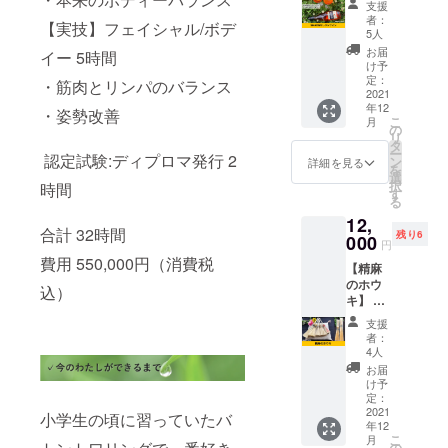
しま
支援
L'APER
す。 そ
者：
【実技】フェイシャル/ボデ
ITIVOー
の後、
5人
】
その精
お届
イー 5時間
SHAON
油をス
け予
セレク
プレー
定：
・筋肉とリンパのバランス
トワイ
2021
にして
年12
ンを1本
郵送で
・姿勢改善
こ
月
お届け
お届け
の
リ
しま
しま
タ
ー
認定試験:ディプロマ発行 2
す。 ー
す。 ※
ン
詳細を見る
を
L`APER
日程は
選
択
時間
ITIVOー
メール
す
る
地域：
にて調
12,
イタリ
整いた
合計 32時間
残り6
ア ヴェ
000
しま
円
ネト州
す。 ※
費用 550,000円（消費税
【精麻
種類：
送料込
のホウ
フレー
みのお
込）
キ】 神
バード
値段で
棚のお
ワイン
す。
支援
掃除に
ベース
者：
つかっ
のカク
4人
ていた
テル 品
お届
だけま
種：白
け予
す。 パ
のセミ
定：
ソコン
2021
スパー
小学生の頃に習っていたバ
年12
周りに
クリン
こ
月
置いて
グワイ
の