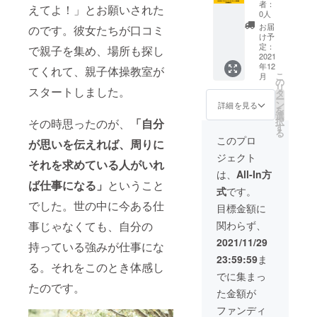
です。
す。
お会い
なりま
【SHA
者：
えてよ！」とお願いされた
した方
す。 オ
ON プロ
0人
に対し
ンライ
フェッ
お届
のです。彼女たちが口コミ
て
ンでの
ショナ
け予
SHAON
講義が
ルス
定：
で親子を集め、場所も探し
式精油
メイン
クール
2021
年12
を使っ
となっ
参加権
てくれて、親子体操教室が
こ
月
た「深
ており
セッ
の
リ
スタートしました。
層心理
ます
ション
タ
ー
へのア
が、実
付き】
ン
詳細を見る
を
プロー
技は大
SHAON
選
択
その時思ったのが、
「自分
チ」を
阪府大
プロ
す
る
活用し
阪市中
フェッ
このプロ
が思いを伝えれば、周りに
相手の
央区南
ショナ
ジェクト
ブロッ
久宝寺
ルス
それを求めている人がいれ
クや欲
町 3-3-6
クール
は、
All-In方
しいも
西海ビ
へ参加
ば仕事になる」
ということ
式
です。
のを見
ル一階
でき,、
でした。世の中に今ある仕
える化
の心斎
セッ
目標金額に
してい
橋セラ
ション
事じゃなくても、自分の
関わらず、
きま
ピース
（2時間
す。 ご
タジオ
強）を
2021/11/29
持っている強みが仕事にな
自分の
にてお
受ける
23:59:59
ま
営業を
こない
ことが
る。それをこのとき体感し
する前
ます。
できま
でに集まっ
から相
ただ
す。
たのです。
た金額が
手の欲
し、
SHAON
しいも
ベッド
プロ
ファンディ