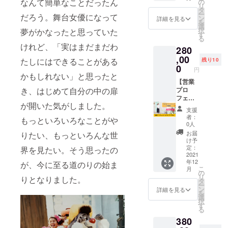
ただき
か？」
なんて簡単なことだったん
かいタ
の
リ
ます。
という
ンニン
タ
ー
だろう。舞台女優になって
あなた
問いに
で包み
ン
詳細を見る
を
の企業
回答で
こみタ
選
択
夢がかなったと思っていた
名を
きる人
バコと
す
る
SHAON
はとて
甘草を
けれど、「実はまだまだわ
280
のHPで
も少な
思わせ
PRでき
いとい
,00
る後
たしにはできることがある
残り10
ます。
うのが
味。 ※
0
円
※SHAO
現状で
送料込
かもしれない」と思ったと
Nセレク
す。
【営業
みのお
き、はじめて自分の中の扉
トワイ
SNSを
プロ
値段で
ンの送
営業で
フェッ
す。
が開いた気がしました。
料込み
使いこ
ショナ
支援
のお値
なすた
ルプロ
者：
もっといろいろなことがや
段で
めには
グラ
0人
す。 ※
色んな
ム】 オ
お届
りたい、もっといろんな世
掲載内
カスタ
ンライ
け予
容は
マイズ
ンとオ
定：
界を見たい。そう思ったの
メール
が必要
フライ
2021
年12
にて打
です。
ンの両
が、今に至る道のりの始ま
こ
月
合せさ
特に
方で必
の
リ
りとなりました。
せてい
「人と
要な営
タ
ー
ただき
出会う
業スキ
ン
詳細を見る
を
ます。
ための
ルを全
選
択
※ネット
SNS
て習得
す
る
ワーク
術」に
できる
380
販売や
するた
コース