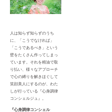
クラウ
ドファ
ンディ
ング特
別価格
で
70,000
円お得
になっ
人は知らず知らずのうち
ていま
に、「こうでなければ」
す！ 軸
をしっ
「こうであるべき」という
かり整
えて頂
壁をたくさん作ってしまっ
くため
に10本
ています。それを精油で取
の精油
で心の
り払い、様々なアプローチ
声をお
で心の縛りを解きほぐして
聴き
し、潜
笑顔美人にするのが、わた
在意識
を引き
しが行っている『心身調律
出す
セッ
コンシェルジュ』。
ション
をしま
す。 ※
『心身調律コンシェル