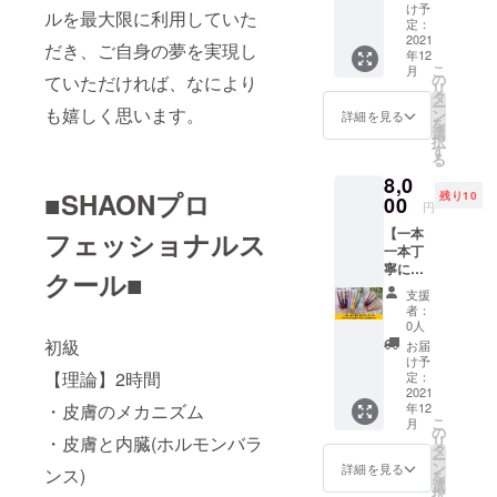
皮を剥
ショナ
整いた
け予
ルを最大限に利用していた
いでた
ルス
定：
しま
くさん
2021
クール
す。
だき、ご自身の夢を実現し
年12
の行程
のこと
こ
月
を経て
でも、
の
ていただければ、なにより
リ
光輝く
それ以
タ
ー
ことが
も嬉しく思います。
外のこ
ン
詳細を見る
を
出来る
とでも
選
択
繊維の
かまい
す
る
ことで
ませ
8,0
す。 神
ん。 ※
■SHAONプロ
残り10
社のし
00
オンラ
円
め縄や
インで
【一本
フェッショナルス
拝殿の
おこな
一本丁
鈴の下
いま
寧に手
に付い
す。 ※
クール■
作りし
ている
日程は
支援
ている
太い
メール
者：
ハーバ
ロープ
で調整
0人
リウム
を鈴緒
初級
いたし
お届
ボール
といい
ます。
け予
ペン2本
【理論】2時間
ますが
定：
セッ
2021
鈴緒の
・皮膚のメカニズム
年12
ト】 ハ
中身に
こ
月
ンドメ
使われ
の
・皮膚と内臓(ホルモンバラ
リ
イド
ている
タ
ー
ハーバ
もので
ン
詳細を見る
ンス)
を
リウム
す。 女
選
択