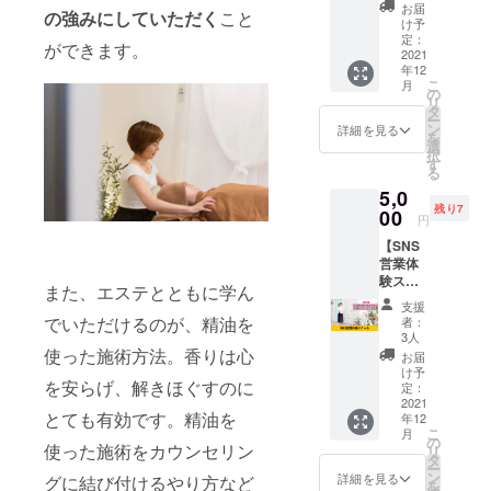
SHAON
声をお
お届
の強みにしていただく
こと
をただ
聴きし
け予
ただ応
ます。
定：
ができます。
援した
2021
自分の
年12
い人向
トラウ
こ
月
けのリ
マ、忘
の
リ
ターン
れてた
タ
ー
です。
夢を取
ン
詳細を見る
を
支援し
り戻す
選
択
てくれ
セッ
す
る
た方の
ション
5,0
お名前
とな
残り7
を呼ん
00
り、何
円
で御礼
の為
【SNS
を言わ
に！と
営業体
せて頂
いう使
験ス
く1分程
命が分
また、エステとともに学ん
クー
度の動
かりま
支援
ル】
画とお
す。 ※
でいただけるのが、精油を
者：
「読者
礼の香
日程は
3人
を巻き
使った施術方法。香りは心
りカー
メール
お届
込んで
ドをお
にて調
け予
を安らげ、解きほぐすのに
いくラ
送りさ
定：
整いた
イティ
2021
せてい
しま
とても有効です。精油を
年12
ング
ただき
す。
こ
月
術」 今
ます。
の
使った施術をカウンセリン
リ
はSNS
どんな
タ
ー
やWEB
香りが
ン
詳細を見る
グに結び付けるやり方など
を