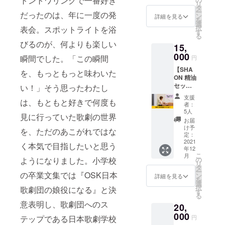
トントワリングで一番好き
リ
いただ
ン アル
タ
ー
だったのは、年に一度の発
いて
コー
ン
詳細を見る
を
キー
ル：
選
択
表会。スポットライトを浴
ボード
6.8%vol
す
る
や画面
色：明
びるのが、何よりも楽しい
15,
をサッ
るい朱
と、掃
000
色 甘さ
瞬間でした。「この瞬間
円
いても
と苦味
【SHA
らいま
のバラ
を、もっともっと味わいた
ON 精油
すと電
ンスが
セッ
い！」そう思ったわたし
磁波の
特徴的
ショ
除去に
でとて
支援
は、もともと好きで何度も
ン】
なりま
も心地
者：
SHAON
す。 玄
よい味
5人
見に行っていた歌劇の世界
精油
関やお
わいで
お届
セッ
部屋に
キッ
け予
を、ただのあこがれではな
ショ
飾って
定：
シュや
ン、精
2021
頂けま
チーズ
く本気で目指したいと思う
年12
油10本
す。 鈴
ボード
こ
月
60分対
が付い
ようになりました。小学校
の
と組み
リ
面の
ていて
タ
合わせ
ー
の卒業文集では『OSK日本
コース
良い音
ン
るのに
詳細を見る
を
をおこ
が鳴り
選
最適な
択
歌劇団の娘役になる』と決
ないま
ます。
す
食前酒
る
す。 精
女性の
です。
意表明し、歌劇団へのス
20,
油10本
自立を
※送料込
の香り
000
お手伝
みのお
テップである日本歌劇学校
円
を香っ
いする
値段で