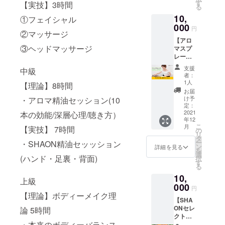
ボール
性の自
す
【実技】3時間
る
ペン 女
立をお
10,
性の自
①フェイシャル
手伝い
立をお
000
するプ
円
②マッサージ
手伝い
ロジェ
【アロ
するプ
クト！
③ヘッドマッサージ
マスプ
ロジェ
お守り
レー付
クト！
として
セッ
一つ一
やお祝
支援
中級
ショ
つが手
いのお
者：
ン】 60
作り
品にも
1人
【理論】8時間
分オン
で、素
選ばれ
お届
ライン
材にも
ていま
け予
・アロマ精油セッション(10
で話を
こだ
定：
す。 ま
お聴き
2021
本の効能/深層心理/聴き方）
わった
ずは精
年12
して、
ハーバ
麻に触
こ
月
【実技】 7時間
あなた
リウム
の
れた
リ
の心の
ボール
タ
い！ 手
ー
・SHAON精油セッッション
奥の声
ペンで
ン
元に置
詳細を見る
を
を聞き
す。 ※
選
いてお
(ハンド・足裏・背面)
択
出しま
送料込
す
きたい
る
す。 そ
みのお
方に！
10,
こから
値段で
※送料込
上級
必要な
000
す。
みのお
円
精油を
【理論】ボディーメイク理
値段で
【SHA
選び、
す。
ONセレ
論 5時間
意味を
クトワ
お伝え
・本来のボディーバランス
インー