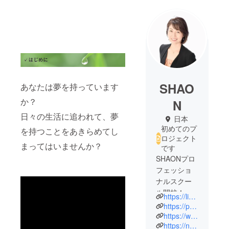
SHAO
あなたは夢を持っています
か？
N
日々の生活に追われて、夢
日本
初めてのプ
を持つことをあきらめてし
ロジェクト
まってはいませんか？
です
SHAONプロ
フェッショ
ナルスクー
ル開校！自
https://line.me/R/ti/p/%40nvr7227i
分の強みを
https://peraichi.com/landing_pages/view/shaon
活かし営業
https://www.youtube.com/channel/UCgfa_JZok0XKZvqg-dmHLwg
https://note.com/teruko_shaon/
スキルを勉