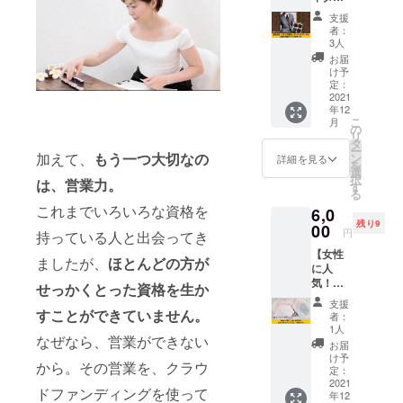
す。 ※
ア製
作り
日程は
支援
オー
で、素
メール
者：
ダーメ
材にも
にて調
3人
イド
こだ
整いた
お届
スーツ
わった
しま
け予
とお揃
ハーバ
定：
す。 ※2
い高級
2021
リウム
時間の
年12
マスク2
ボール
オンラ
こ
月
枚セッ
ペンで
の
インで
リ
ト】 一
す。 ※
タ
の体験
ー
枚一枚
加えて、
もう一つ大切なの
送料込
ン
になり
詳細を見る
を
丁寧に
みのお
選
ます。
択
は、営業力。
ハンド
値段で
す
る
メイ
す。
これまでいろいろな資格を
6,0
ド！ 女
残り9
性の自
00
円
持っている人と出会ってき
立をお
【女性
手伝い
ましたが、
ほとんどの方が
に人
するプ
気！一
ロジェ
せっかくとった資格を生か
枚一枚
クト！
支援
手作り
すことができていません。
イタリ
者：
おしゃ
ア製の
1人
なぜなら、営業ができない
れレー
マスク
お届
スマス
はイタ
け予
から。その営業を、クラウ
ク2枚
リアブ
定：
セッ
2021
ランド
ドファンディングを使って
年12
ト】 一
スーツ