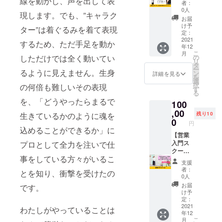
線を動かし、声を出して表
セレク
品種：
メージ
者：
トワイ
コルビ
が相違
0人
現します。でも、”キャラク
ン】
ナ/コル
する場
お届
SHAON
ビノン
合等、
け予
ター”は着ぐるみを着て表現
の企業
定：
掲載を
スポン
2021
ロン
お断り
するため、ただ手足を動か
年12
サーに
ディネ
させて
こ
月
なれる
ラ/メル
しただけでは全く動いてい
の
いただ
リ
権利に
ロ
タ
く場合
ー
るように見えません。生身
SHAON
ン
があり
詳細を見る
を
セレク
テロデ
選
ます。
択
の何倍も難しいその表現
トワイ
ゴ/オセ
す
お断り
る
ンがつ
レタ/ク
させて
を、「どうやったらまるで
100
いてい
ロアチ
いただ
ます。
,00
ナ 特
いた場
生きているかのように魂を
残り10
現在制
徴：フ
0
合にお
円
作中の
ルボ
込めることができるか」に
いても
HPに企
【営業
ディ カ
返金は
業スポ
入門ス
プロとして全力を注いで仕
シス、
いたし
ンサー
クー
ブラッ
かねま
事をしている方々がいるこ
として
ル】
クベ
す。
支援
企業名
「ネッ
リース
※HPの
者：
とを知り、衝撃を受けたの
とホー
トで信
パイ
掲載期
0人
ムペー
用を得
シーな
間は
お届
です。
ジのリ
るには
香り。
2021年
け予
ンクを
どうす
味は強
定：
12月か
掲載さ
ればい
2021
めなが
ら1年間
わたしがやっていることは
年12
せてい
いの
ら柔ら
です。
こ
月