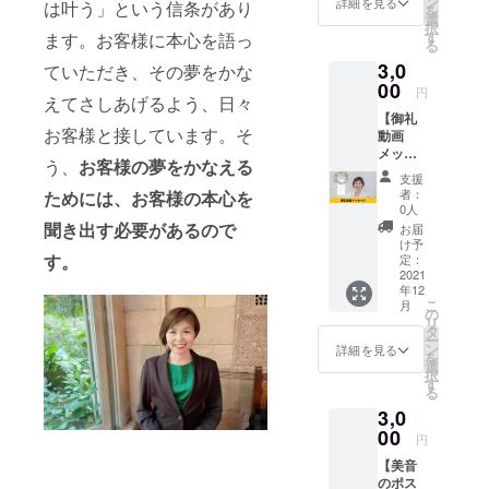
ン
詳細を見る
は叶う」という信条があり
を
支援者
選
択
として
す
ます。お客様に本心を語っ
る
お名前
3,0
を掲載
ていただき、その夢をかな
させて
00
円
えてさしあげるよう、日々
いただ
【御礼
きま
お客様と接しています。そ
動画
す。 あ
メッ
なたの
う、
お客様の夢をかなえる
セー
お名前
支援
ジ】
を
者：
ためには、お客様の本心を
SHAON
SHAON
0人
をただ
のHPで
聞き出す必要があるので
お届
ただ応
PRでき
け予
援した
す。
ます。
定：
い人向
2021
※購入時
年12
けのリ
の備考
こ
月
ターン
欄に掲
の
リ
です。
載する
タ
ー
支援し
お名前
ン
詳細を見る
を
てくれ
を必ず
選
択
た方の
ご記入
す
る
お名前
くださ
3,0
を呼ん
い。 ※
で御礼
00
ニック
円
を言わ
ネーム
【美音
せて頂
での参
のポス
く1分程
加もで