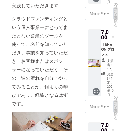
こ
月
つ一つ
と同じ
の
実践していただきます。
リ
手縫い
生地を
タ
ー
で作成
使った
ン
詳細を見る
を
した
マスク
クラウドファンディングと
選
択
レース
です。
す
る
いう個人事業主にとってま
マスク
男性の
7,0
を2枚
ブラン
たとない営業のツールを
セット
00
ド力を
円
でお届
上げる
使って、名前を知っていた
【SHA
けしま
マス
ON プロ
す。 一
ク！ 和
だき、事業を知っていただ
フェッ
枚一枚
柄ダブ
ショナ
丁寧に
ルフェ
き、お客様またはスポン
支援
ルス
ハンド
イスマ
者：
クール
メイド
サーになっていただく。そ
スクも
1人
体験】
してい
プレゼ
お届
の一連の流れを自分でやっ
SHAON
ます。
ントに
け予
プロ
女性の
定：
最適！
てみることが、何よりの学
フェッ
2021
自立を
※送料込
年12
ショナ
お手伝
みのお
びであり、経験となるはず
こ
月
ルス
いする
の
値段で
リ
クール
プロ
タ
す。
です。
ー
の90分
ジェク
ン
詳細を見る
を
の講義
ト！ ※
選
択
をオン
送料込
す
る
ライン
みのお
7,0
もしく
値段で
は大阪
00
す。
円