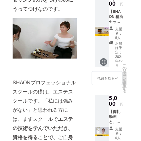
枚一枚
00
上げる
円
丁寧に
マス
うってつけ
なのです。
【SHA
ハンド
ク！ 和
ON 精油
メイド
柄ダブ
セッ
してい
ルフェ
ション
ます。
イスマ
支援
体験】
女性の
スクも
者：
SHAON
自立を
プレゼ
5人
精油
お手伝
ントに
お届
セッ
いする
最適！
け予
ショ
プロ
定：
※送料込
ン、精
2021
ジェク
みのお
年12
油3本30
ト！ ※
値段で
こ
月
分対面
送料込
の
す。
リ
の体験
みのお
タ
ー
版コー
値段で
ン
詳細を見る
を
SHAONプロフェッショナル
スをオ
す。
選
択
ンライ
す
る
スクールの礎は、エステス
ンにて
5,0
おこな
クールです。「私には強み
いま
00
円
す。 3
がない」と思われる方に
【御礼
本の香
動画
りを
は、まずスクールで
エステ
と、香
香って
りメッ
の技術を学んでいただき、
頂き、
支援
セー
あなた
者：
資格を得ることで、ご自身
ジ】
の心の
0人