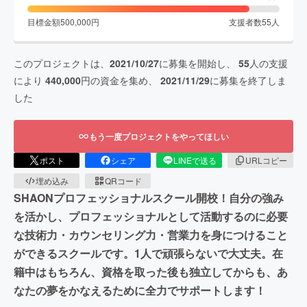
目標金額
500,000
円
支援者数
55
人
このプロジェクトは、
2021/10/27
に募集を開始し、
55
人の支援
により
440,000
円の資金を集め、
2021/11/29
に募集を終了しま
した
もう一度プロジェクトをやってほしい
ポスト
シェア
LINEで送る
URLコピー
埋め込み
QRコード
SHAONプロフェッショナルスクール開校！自分の強み
を活かし、プロフェッショナルとして活動するのに必要
な技術力・カウンセリング力・営業力を身につけること
ができるスクールです。1人で頑張らないで大丈夫。在
籍中はもちろん、資格を取った後も独立してからも、あ
なたの夢をかなえるために全力でサポートします！