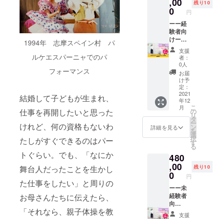
企業イ
めの方
です。
,00
残り10
メージ
法をお
通常
0
円
が相違
伝えす
330,000
する場
るコー
円の3ヶ
ーー経
合等、
スで
月の
験者向
掲載を
す。 私
コース
けーー
1994年 志摩スペイン村 パ
お断り
が行っ
をクラ
【SHA
支援
させて
ている
ウド
ON プロ
ルケエスパーニャでのパ
者：
いただ
SNS運
ファン
フェッ
0人
フォーマンス
く場合
用術を
ディン
ショナ
お届
があり
まずは
グ特別
ルス
け予
ます。
体験し
価格の
クール
定：
お断り
てくだ
280,000
参加
2021
結婚して子どもが生まれ、
年12
させて
さい。
円でご
権】
こ
月
いただ
1ヶ月4
提供い
SHAON
仕事を再開したいと思った
の
リ
いた場
回（各
たしま
プロ
タ
ー
けれど、何の資格もないわ
合にお
1.5時
す。 入
フェッ
ン
詳細を見る
を
いても
間）の
門編で
ショナ
選
択
たしがすぐできるのはパー
返金は
オンラ
も提供
ルス
す
る
いたし
イン
してい
クール
トぐらい。でも、「なにか
480
かねま
コース
る
へ参加
す。
となり
「SNS
できま
,00
舞台人だったことを生かし
残り10
※HPの
ます。
運用
す。 最
0
円
掲載期
※日程は
術」は
長6ヶ月
た仕事をしたい」と周りの
間は
メール
もちろ
の間に
ーー未
2021年
にて調
んのこ
30時間
経験者
お母さんたちに伝えたら、
12月か
整いた
と、リ
の受講
向
「それなら、親子体操を教
ら1年間
しま
アルで
時間と
けーー
支援