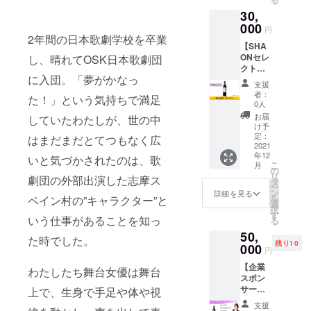
業名と
す。 女
となり
30,
ホーム
性の自
ます。
ページ
000
立をお
※送料込
円
のリン
2年間の日本歌劇学校を卒業
手伝い
みのお
【SHA
クを掲
するプ
値段で
ONセレ
し、晴れてOSK日本歌劇団
載させ
ロジェ
す。
クトワ
ていた
クト！
に入団。「夢がかなっ
インー
だきま
お守り
支援
Rosso
す。 あ
として
者：
た！」という気持ちで満足
di
なたの
やお祝
0人
Marco
企業名
いのお
お届
していたわたしが、世の中
ー】
を
品にも
け予
SHAON
SHAON
定：
選ばれ
はまだまだとてつもなく広
セレク
2021
のHPで
ていま
年12
トワイ
いと気づかされたのは、歌
PRでき
す。 玄
こ
月
ンを1本
ます。
の
関やお
リ
劇団の外部出演した志摩ス
お届け
※掲載内
タ
部屋に
ー
しま
容は
ン
飾って
詳細を見る
を
ペイン村の”キャラクター”と
す。 ー
メール
選
頂けま
択
Rosso
にて打
す
す。 ※
いう仕事があることを知っ
る
di
合せさ
送料込
50,
Marco
せてい
みのお
た時でした。
残り10
ー 地
000
ただき
値段で
円
域：イ
ます。
す。
【企業
タリア
※ネット
わたしたち舞台女優は舞台
スポン
ヴェネ
ワーク
サー＋
上で、生身で手足や体や視
ト州 種
販売や
SHAON
類：赤
企業イ
支援