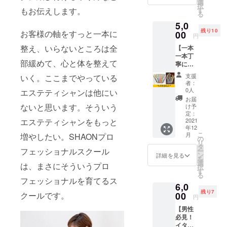
を使っ
届くの
選
択
た営業
か、届
もお伝えします。
す
る
は必須
いてか
5,0
です。
らのお
残り10
お客様の軸をすっと一本に
どうい
00
楽しみ
円
う文章
にして
整え、いらないところは全
【一本
を書け
くださ
一本丁
ば、
い。 ※
部緩めて、心と体を整えて
寧に手
「お客
送料込
作りし
様と出
みのお
支援
いく。ここまでやっている
ている
会える
値段で
者：
ハーバ
の
す。
0人
エステティシャンは他にい
リウム
か？」
お届
ボール
をまず
ないと思います。そういう
け予
ペン】
は体感
定：
エステティシャンをもっと
ハンド
2021
して頂
年12
メイド
きま
こ
月
増やしたい。SHAONプロ
ハーバ
す。 私
の
リ
リウム
も実践
タ
フェッショナルスクール
ー
ボール
してい
ン
詳細を見る
を
ペン 女
る
選
は、まさにそういうプロ
択
性の自
SNS・
す
る
立をお
WEBラ
フェッショナルを育てるス
6,0
手伝い
イティ
残り7
するプ
クールです。
00
ングの
円
ロジェ
極意を
【男性
クト！
特別に
必見！
一つ一
公開で
イタリ
つが手