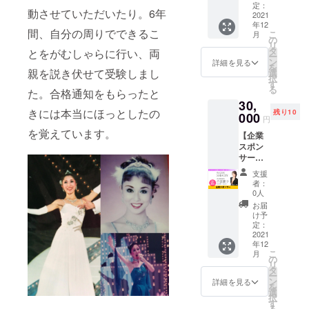
の靭皮
ルス
定：
か？ 大
動させていただいたり。6年
を剥い
2021
クール
阪近郊
年12
でたく
の生徒
であれ
間、自分の周りでできるこ
こ
月
さんの
への応
の
ば訪問
リ
行程を
援にな
タ
可能で
とをがむしゃらに行い、両
ー
経て光
りま
ン
す。 ※
詳細を見る
を
輝くこ
親を説き伏せて受験しまし
す。 香
選
訪問の
択
とが出
りの
す
交通費
る
た。合格通知をもらったと
来る繊
メッ
は別途
30,
維のこ
セージ
ご負担
きには本当にほっとしたの
残り10
とで
000
付き。
いただ
円
す。 神
※お届け
きま
を覚えています。
【企業
社のし
する
す。
スポン
め縄や
ボール
サー】
拝殿の
ペンは
SHAON
鈴の下
木製か
支援
の企業
に付い
スワロ
者：
スポン
ている
フス
0人
サーに
太い
キー風
お届
なれる
ロープ
かを選
け予
権利で
を鈴緒
定：
べま
す。 現
2021
といい
す。 ※
年12
在制作
ますが
生徒へ
こ
月
中のHP
鈴緒の
の
のボー
リ
に企業
中身に
タ
ルペン
ー
スポン
使われ
ン
はスワ
詳細を見る
を
サーと
ている
選
ロフス
択
して企
もので
す
キー風
る