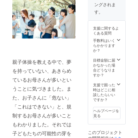
のが分
がある
フェッ
ングされま
かって
場所に
ショナ
しまう
関して
ルス
す。
という
は出張
クール
SHAON
も可能
は最長
式の営
です。
6ヶ月の
支援に関するよ
業ノウ
（出張
間に30
くある質問
ハウを
先まで
時間の
習得で
の交通
受講時
手数料はいく
きる
費は別
間とな
らかかります
コース
途ご負
りま
か？
です。
担いた
す。 オ
※オンラ
だきま
ンライ
目標金額に届
親子体操を教える中で、夢
インも
す） 通
ンでの
かなかった場
しくは
常
講義が
を持っていない、あきらめ
合どうなりま
大阪府
440,000
メイン
すか？
ているお母さんが多いとい
大阪市
円のと
となっ
中央区
ころ、
ており
支援で困った
うことに気づきました。ま
南久宝
クラウ
ます
時はどこに相
寺町 3-
ドファ
が、実
談したらいい
た、お子さんに「危ない」
3-6 西海
ンディ
技は大
ですか？
ビル一
ング特
阪府大
「これはできない」と、規
階の心
別価格
阪市中
ヘルプページを
斎橋セ
で
央区南
制するお母さんが多いこと
見る
ラピー
60,000
久宝寺
スタジ
円お得
町 3-3-6
もわかりました。それでは
オにて
になっ
西海ビ
このプロジェクト
子どもたちの可能性の芽を
おこな
ていま
ル一階