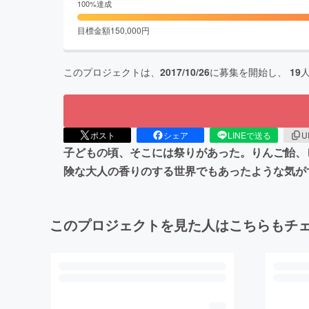
100
%達成
目標金額
150,000
円
このプロジェクトは、
2017/10/26
に募集を開始し、
19
ポスト
シェア
LINEで送る
U
子どもの頃、そこには祭りがあった。りんご飴、
険な大人の香りのする世界でもあったような気が
このプロジェクトを見た人はこちらもチ