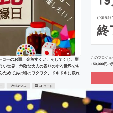
募集終
CAMPFIRE for Social Good
CAMPFIRE Creation
終
CAMPFIREふるさと納税
machi-ya
コミュニティ
このプロジェ
ーローのお面、金魚すくい、そしてくじ、型
150,000
円の
やうい世界、危険な大人の香りのする世界でも
あらためてあの頃のワクワク、ドキドキに戻れ
ピー
埋め込み
QRコード