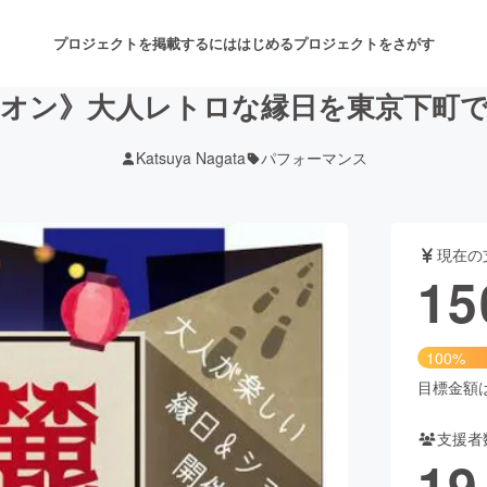
プロジェクトを掲載するには
はじめる
プロジェクトをさがす
オン》大人レトロな縁日を東京下町
Katsuya Nagata
パフォーマンス
注目のリターン
注目の新着プロジェクト
募集終了が近いプロジェクト
も
現在の
音楽
舞台・パフォーマンス
15
ゲーム・サービス開発
フード・飲食店
100%
書籍・雑誌出版
アニメ・漫画
目標金額は1
支援者
チャレンジ
ビューティー・ヘルスケ
19