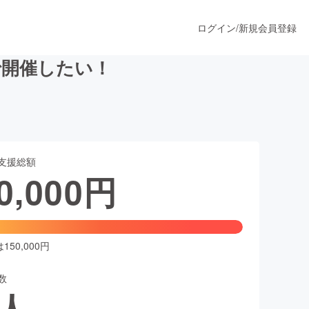
ログイン
/
新規会員登録
で開催したい！
うすぐ公開されます
支援総額
プロダクト
0,000
円
ファッション
スポーツ
50,000円
数
ア
ソーシャルグッド
人