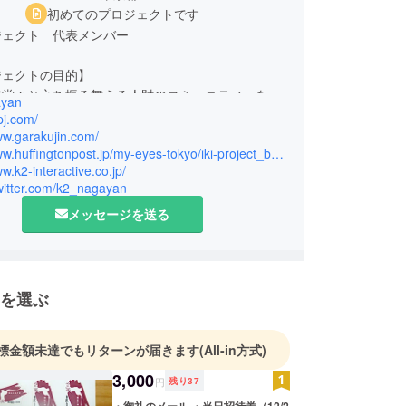
初めてのプロジェクトです
ジェクト 代表メンバー
ジェクトの目的】
で堂々と立ち振る舞える人財のコミュニティーを創
ayan
を目的に、2014年5月に立ち上げたプロジェクト
ipj.com/
ww.garakujin.com/
http://www.huffingtonpost.jp/my-eyes-tokyo/iki-project_b_6361096.html
ww.k2-interactive.co.jp/
が考えた課題】
twitter.com/k2_nagayan
多くは国際交流の場で消極的になってしまいます。
メッセージを送る
ケーションに自信が持てず、グローバルやインバウ
躍したいと思っても二の足を踏んでいるのが現状で
れは、体験として自身のルーツ（歴史や文化）を知ら
んできていない）事で足元が固まらずに自信がもて
、その事で他文化の方とExchange（交換）出来
を選ぶ
）が少ないからではないか？と考えました。
標金額未達でもリターンが届きます
(All-in方式)
 * Communication = Innovation】
ーツの素晴らしさを体験を通して学び、自信を持つ
3,000
円
残り
37
交流の場でも積極的コミュニケーションが取れるよ