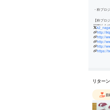
・粋プロ
【粋プロ
国際社会
k2_nag
造すること
http://ik
です。
http://w
http://w
【私たち
https://
日本人の
コミュニ
ンドで活
す。 そ
ない（学
なかったり
リターン
る物（事
目
【Identity
自身のル
事で国際