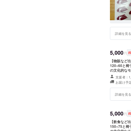
うになり
か？それ
か？と考
詳細を見
5,000
円
【物販など出
120×60と
の文化的なモ
も歓迎です。
支援者：1
お届け予定
詳細を見
5,000
円
【飲食など出
150×75と