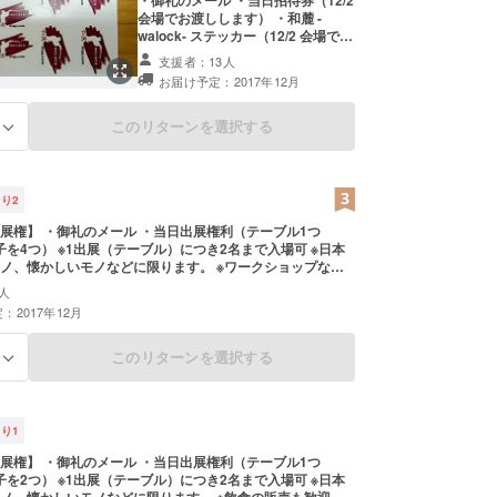
・御礼のメール ・当日招待券（12/2
、堂々と立ち振る舞える人が増えていくのではない
会場でお渡しします） ・和麓 -
こそが日本人にとってのイノベーションではない
walock- ステッカー（12/2 会場で1
シート差し上げます） ※ステッカー
え、本プロジェクトを立ち上げるに至りました。
支援者：13人
はイベント当日の引き換えとさせて
お届け予定：2017年12月
いただきます。 ・socialbar -HAC-
無料招待券 ※socilabar は歴史・藝
術・文化がテーマのプレゼン交流会
このリターンを選択する
る
※2018/01/13(sat)開催回 ※socialbar
-HAC- 招待券は12/2 会場でお渡し
します。 ※SOOO dramatic! （本イ
ベントと同じ会場です）
残り
2
展権】 ・御礼のメール ・当日出展権利（テーブル1つ
椅子を4つ） ※1出展（テーブル）につき2名まで入場可 ※日本
ノ、懐かしいモノなどに限ります。 ※ワークショップなど
人
：2017年12月
このリターンを選択する
る
残り
1
展権】 ・御礼のメール ・当日出展権利（テーブル1つ
椅子を2つ） ※1出展（テーブル）につき2名まで入場可 ※日本