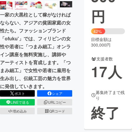
円
まちづくり・地域活性化
一家の大黒柱として稼がなければ
ならない、アジアの貧困家庭の女
CAMPFIRE for Social Good
CAMPFIRE Creation
性たち。ファッションブランド
42%
CAMPFIREふるさと納税
machi-ya
コミュニティ
「ofuku'」では、フィリピンの女
目標金額は
300,000円
性や若者に「つまみ細工」オンラ
イン講座を無料実施し、講師や
支援者数
アーティストを育成します。「つ
17
人
まみ細工」で女性や若者に雇用を
生み出し、伝統工芸の魅力を世界
に発信していきます。
募集終了まで残
ポスト
シェア
り
LINEで送る
URLコピー
終了
埋め込み
QRコード