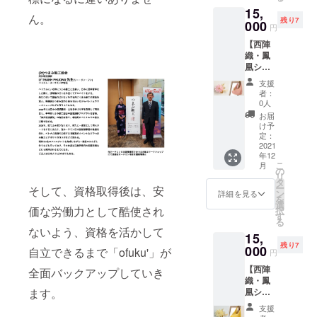
れてい
のリ
コット
ます。
15,
して、
を使っ
るバオ
ターン
ンパー
※つまみ
ん。
残り7
URLを
たショ
000
ロクシ
をお申
ル（直
円
細工は
メール
ルダー
ルク
し込み
径約
でんぷ
【西陣
でお送
バッグ
(オーガ
頂いた
14mm
んのり
織・鳳
りしま
で、持
ンジー)
方には
） 〈サ
を使用
凰ショ
すので
ち手と
を使
「一般
イズ〉
してい
ルダー
ダウン
本体が
い、ボ
社団法
全長 約
支援
るた
バッグ
ロード
一体に
ンド製
人つま
者：
70mm
め、水
（ピン
してご
なって
法で
0人
み細工
※消費
に弱い
ク）と
覧くだ
いま
2wayク
協会」
お届
税・送
商品に
「つま
さい。
す。 鳳
リップ
け予
の基礎
料込み
なって
み細
※消費
凰が飛
定：
作りに
講座受
※手作り
いま
工」ピ
2021
税・送
び立つ
挑戦し
講時に
のた
す。
年12
アスor
料込
吉兆文
ます。
使える
め、色
こ
月
イヤリ
み。 一
様。
の
日本語
500円
合いや
リ
ングの
般社団
ゴール
タ
での開
クーポ
デザイ
ー
そして、資格取得後は、安
セッ
法人つ
ドの牛
ン
講とな
詳細を見る
ン引換
ンが若
を
ト】 綿
まみ細
側の持
選
りま
券を同
干異な
価な労働力として酷使され
択
100%の
工協会
ち手と
す
す。 こ
梱しま
る場合
る
西陣織
ホーム
フリン
のリ
す (受講
ないよう、資格を活かして
がござ
15,
を使っ
ページ
ジが一
ターン
時に受
いま
残り7
たショ
000
https://t
層華や
をお申
自立できるまで「ofuku'」が
付にお
円
す。 ※
ルダー
sumam
かさを
し込み
渡しく
サイズ
【西陣
バッグ
全面バックアップしていき
i-j.com/
添えま
頂いた
ださ
は測り
織・鳳
で、持
一凛堂
す。 頻
方には
い。有
方によ
凰ショ
ます。
ち手と
ホーム
繁に取
「一般
効期限
り誤差
ルダー
本体が
ページ
り出す
社団法
2021年
支援
が出る
バッグ
一体に
https://t
ものを