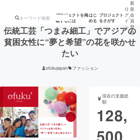
新
ロ
規
グ
会
プロジェクトを掲
はじ
プロジェクト
/
載するには
める
をさがす
イ
員
ン
登
伝統工芸「つまみ細工」でアジアの
録
貧困女性に“夢と希望”の花を咲かせ
たい
人気のプロ
注目のリ
注目の新着プロ
募集終了が近いプ
もうすぐ公開
ジェクト
ターン
ジェクト
ロジェクト
されます
ofukujapan
ファッション
アート・写真
音楽
現在の支援総
テクノロジー・ガジェット
ゲーム・サ
額
128,
映像・映画
書籍・雑誌
500
ビジネス・起業
チャレンジ