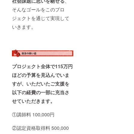
社会課題に思いを馳せる
、
https://t
ござい
は素材
めご了
sumam
ます。
そんなゴールをこのプロ
の特性
承下さ
i-j.com/
※手作り
上、軽
い。汚
一凛堂
ジェクトを通じて実現して
のため
量荷物
れた際
ホーム
デザイ
の運搬
は、固
ページ
いきます。
ンが若
に適し
く絞っ
https://t
干異な
ていま
た布で
sumam
る場合
す。重
叩くよ
i-
がござ
い荷物
うに拭
ichirind
いま
を入れ
き落と
o.com/
す。 ※
てのご
して下
サイズ
使用は
さい。
は測り
おやめ
※消費
プロジェクト全体で115万円
方によ
下さ
税・送
り誤差
い。 ※
料込み
ほどの予算を見込んでいま
が出る
カバン
※つまみ
場合が
は洗濯
細工は
すが、いただいたご支援を
ござい
はでき
でんぷ
ます。
ません
んのり
以下の経費の一部に充当さ
※カバン
ので予
を使用
は素材
めご了
せていただきます。
してい
の特性
承下さ
るた
上、軽
い。汚
め、水
①講師料 100,000円
量荷物
れた際
に弱い
の運搬
は、固
商品に
に適し
く絞っ
なって
②認定資格取得料 500,000
ていま
た布で
いま
す。重
叩くよ
す。