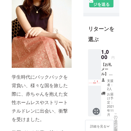
ド。日本の
ジを送る
伝統美を世
界に発信し
ながら、
リターンを
ファッショ
ンを通じた
選ぶ
雇用を生み
出すことで
1,0
女性や子ど
00
円
もに幸せを
【お礼
届けます。
メー
ル】 代
学生時代にバックパックを
表より
支援
お礼の
背負い、様々な国を旅した
者：
メール
2人
を送ら
際に、赤ちゃんを抱えた女
お届
せてい
け予
性ホームレスやストリート
ただき
定：
ます。
2021
チルドレンに出会い、衝撃
年11
こ
月
の
を受けました。
リ
タ
ー
ン
詳細を見る
を
選