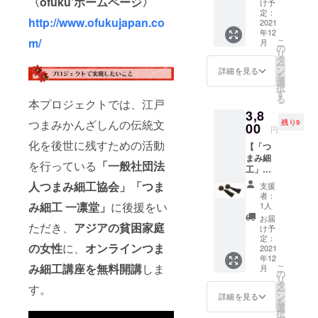
〈ofuku'ホームページ〉
洗練さ
コット
け予
アレン
ル（直
ンが若
作り】
れたデ
定：
ンパー
ジがで
径約
干異な
http://www.ofukujapan.co
「一般
2021
ザイン
ルの下
きま
8mm）
る場合
年12
社団法
のピア
に「つ
す。
〈ピア
m/
がござ
こ
月
人つま
スは、
の
まみ細
〈素
ス〉 全
いま
リ
み細工
フォー
タ
工」を
材〉 つ
長 約
す。 ※
ー
協会」
マルな
ン
つけた
詳細を見る
まみ細
32mm
サイズ
を
認定講
シーン
選
デザイ
工（直
〈イヤ
は測り
択
師によ
などで
す
ンにな
径約
リン
方によ
る
る「つ
本プロジェクトでは、江戸
も華や
りま
28mm
グ〉 全
り誤差
3,8
まみ細
かさを
す。 お
）正絹
長 約
が出る
つまみかんざしんの伝統文
残り9
工」体
00
添えて
手持ち
羽二重
円
32mm
場合が
験オン
くれま
のス
金具
※消費
ござい
化を後世に残すための活動
【「つ
ライン
す。 ピ
タッド
チタン
税・送
ます。
まみ細
講座に
アスは
ピアス
ポスト
を行っている
「一般社団法
料込み
※つまみ
工」ピ
ご参加
バック
と組み
コット
※手作り
細工は
アスま
いただ
キャッ
合わせ
人つまみ細工協会」
「つま
ンパー
支援
のた
でんぷ
たはイ
きま
チに、
て自分
者：
ル（直
め、色
んのり
ヤリン
す。 伝
み細工 一凛堂」
に後援をい
イヤリ
1人
だけの
径約
合いや
を使用
グ
統のり
ングは
オリジ
お届
8mm）
デザイ
してい
（黒・
ただき、
アジアの貧困家庭
工法と
コット
け予
ナルピ
〈ピア
ンが若
るた
丸つま
ボンド
定：
ンパー
アスと
ス〉 全
干異な
め、水
の女性
に、
オンラインつま
み＆フ
2021
工法の2
ルの下
しても
長 約
る場合
に弱い
年12
リン
種類を
に「つ
アレン
42mm
がござ
み細工講座を無料開講
しま
こ
商品に
月
ジ）】
30分ず
の
まみ細
ジがで
〈イヤ
いま
リ
なって
「ofuku
つ体験
タ
工」を
きま
す。
リン
す。 ※
ー
いま
'」オリ
してい
ン
つけた
詳細を見る
す。
グ〉 全
サイズ
を
す。
ジナル
ただき
選
デザイ
〈素
長 約
は測り
択
デザイ
ます。