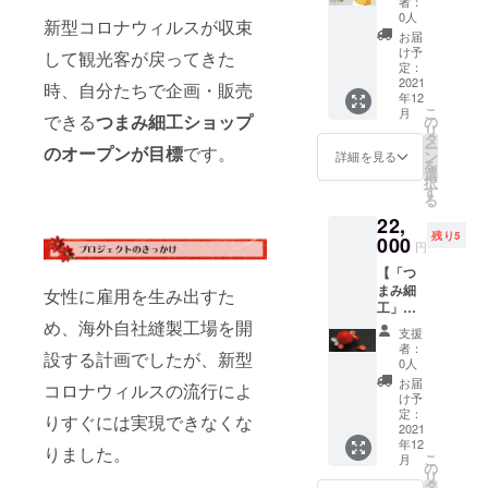
人つま
者：
6月末ま
場合が
（イエ
なって
sumam
入れて
0人
み細工
で有
ござい
新型コロナウィルスが収束
ロー）
いま
i-
使いや
協会」
お届
効)。 ※
ます。
と「つ
す。 鳳
ichirind
すいよ
け予
の基礎
して観光客が戻ってきた
所要時
※つまみ
まみ細
凰が飛
定：
o.com/
うに 使
講座受
間は約
細工は
工」ピ
2021
び立つ
い勝手
時、自分たちで企画・販売
講時に
１時間
でんぷ
年12
アスor
吉兆文
を考え
使える
です。
んのり
こ
月
イヤリ
できる
つまみ細工ショップ
様。
の
て、イ
500円
※ 2way
を使用
リ
ングの
ゴール
タ
ンナー
クーポ
クリッ
してい
ー
のオープン
が目標
です。
セッ
ドの牛
ン
ポケッ
詳細を見る
ン引換
プを1個
るた
を
ト】 綿
側の持
選
トは3ポ
券を同
製作し
め、水
択
100%の
ち手と
す
ケッ
梱しま
ます (材
に弱い
る
西陣織
フリン
ト、中
す (受講
料は2個
商品に
22,
を使っ
ジが一
面の留
時に受
分入っ
なって
残り5
たショ
000
層華や
め具に
付にお
円
ていま
いま
ルダー
かさを
は使い
渡しく
す)。
す。
【「つ
バッグ
添えま
勝手の
ださ
※2021
まみ細
で、持
女性に雇用を生み出すた
す。 頻
良いマ
い。有
年12月
工」髪
ち手と
繁に取
グネッ
効期限
と1月に
飾り 2
め、海外自社縫製工場を開
本体が
り出す
トを採
2021年
支援
各月2回
点セッ
一体に
ものを
用。 イ
者：
6月末ま
開講し
設する計画でしたが、新型
ト
なって
入れて
0人
ヤーア
で有
ます。
（レッ
いま
使いや
クセサ
お届
効)。 ※
開講日
コロナウィルスの流行によ
ド
す。 鳳
すいよ
け予
リー
所要時
をメー
系）】
凰が飛
定：
うに 使
は、大
りすぐには実現できなくな
間は約
ルでお
「一凛
2021
び立つ
い勝手
ぶりの
１時間
知らせ
年12
堂」の
吉兆文
を考え
りました。
つまみ
です。
します
こ
月
職人に
様。
の
て、イ
細工の
※ 2way
ので、
リ
よる髪
ゴール
タ
ンナー
周り