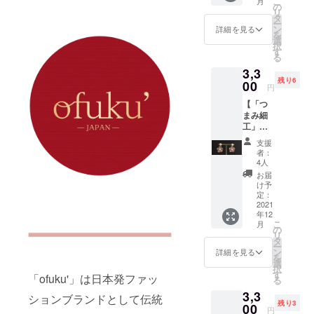
こ
月
を思わ
スは、
の
まみ細
リ
せる剣
フォー
タ
工」を
ー
つまみ
マルな
ン
つけた
詳細を見る
を
が、
シーン
選
デザイ
択
「ofuku
などで
す
ンにな
る
'」オリ
も華や
りま
3,3
ジナル
かさを
す。 お
残り6
デザイ
00
添えて
手持ち
円
ンのイ
くれま
のス
【「つ
ヤーア
す。 ピ
タッド
まみ細
クセサ
アスは
ピアス
工」ピ
リー。
バック
と組み
アスま
上品で
キャッ
合わせ
支援
たはイ
洗練さ
チに、
て自分
者：
ヤリン
れたデ
イヤリ
4人
だけの
グ（桃
ザイン
ングは
オリジ
お届
色・二
のピア
コット
け予
ナルピ
重丸つ
スは、
定：
ンパー
アスと
ま
2021
フォー
ルの下
しても
年12
み）】
マルな
に「つ
アレン
こ
月
二重の
シーン
の
まみ細
ジがで
リ
丸つま
などで
タ
工」を
きま
ー
みが正
も華や
ン
つけた
詳細を見る
す。
を
絹の美
かさを
選
デザイ
〈素
択
しさを
添えて
す
ンにな
材〉 つ
「ofuku'」は日本発ファッ
る
引き立
くれま
りま
まみ細
3,3
てる、
す。 ピ
ションブランドとして伝統
す。 お
工（直
残り3
「ofuku
00
アスは
手持ち
径約
円