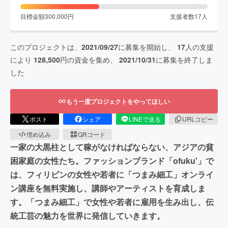
目標金額
300,000
円
支援者数
17
人
このプロジェクトは、
2021/09/27
に募集を開始し、
17
人の支援
により
128,500
円の資金を集め、
2021/10/31
に募集を終了しま
した
もう一度プロジェクトをやってほしい
ポスト
シェア
LINEで送る
URLコピー
埋め込み
QRコード
一家の大黒柱として稼がなければならない、アジアの貧
困家庭の女性たち。ファッションブランド「ofuku'」で
は、フィリピンの女性や若者に「つまみ細工」オンライ
ン講座を無料実施し、講師やアーティストを育成しま
す。「つまみ細工」で女性や若者に雇用を生み出し、伝
統工芸の魅力を世界に発信していきます。