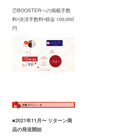
細工は
でんぷ
⑦BOOSTERへの掲載手数
んのり
料•決済手数料•税金 100,000
を使用
してい
円
るた
め、水
に弱い
商品に
なって
いま
す。
■2021年11月〜 リターン商
品の発送開始