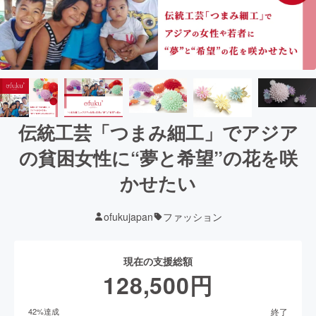
伝統工芸「つまみ細工」でアジア
の貧困女性に“夢と希望”の花を咲
かせたい
ofukujapan
ファッション
現在の支援総額
128,500
円
終了
42
%達成