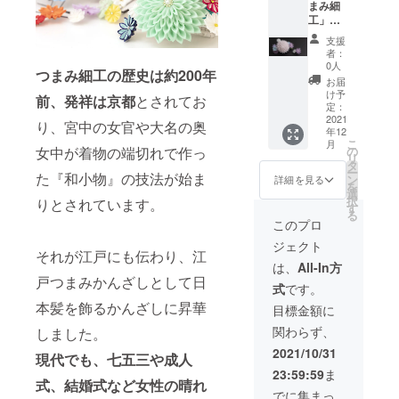
オンラ
方がわ
まみ細
人式や
レン
良いマ
ン」を
になり
イン配
からな
工」髪
七五三
ジ、ホ
グネッ
葉のよ
ます。
信（開
い方は
飾り 2
に華や
ワイト
トを採
うにあ
支援
バッグ
講1週間
キット
点セッ
かさを
の一輪
用。 イ
者：
しらい
もイ
前まで
発送時
ト
添えて
をアレ
0人
ヤーア
まし
ヤーア
にメー
つまみ細工の歴史は約200年
に接続
（パー
くれま
ンジ。
クセサ
お届
た。
クセサ
ルに
マニュ
プル
す。 簪
「一凛
け予
リー
バッグ
前、
発祥は京都
とされてお
リーも
て、ご
アルを
系）】
は、グ
定：
堂」の
は、大
の色は
「ofuku
支援い
お送り
「一凛
2021
リーン
オリジ
ぶりの
り、宮中の女官や大名の奥
スカイ
'」のオ
ただい
します
年12
堂」の
の段菊
ナルデ
つまみ
ブ
リジナ
こ
た方の
月
ので備
職人に
(直径約
の
女中が着物の端切れで作っ
ザイン
細工の
ルー、
ルデザ
リ
メール
考欄に
よる髪
7cm)を
タ
です。
周り
バッグ
インで
ー
アドレ
ご記入
飾り。
た『和小物』の技法が始ま
メイン
ン
コーム
詳細を見る
に、金
と同系
す。 ※
を
スに
くださ
コーム
に、イ
選
仕立て
属箔の
色のブ
消費
択
URLを
りとされています。
い。 ※
仕立て
エ
す
簪サイ
ような
ルー系
税・送
る
お知ら
ご支援
の簪
ロー、
ズ W
このプロ
見た目
のピア
料込み
せしま
いただ
（写真
ピン
約
の新素
スorイ
〈バッ
す）。
ジェクト
いた方
左）とU
ク、ホ
12cm×
材
それが江戸にも伝わり、江
ヤリン
グ〉 ●
※Zoom
のお名
ピンの2
ワイト
H約
は、
All-In方
「シー
グが
実寸 高
の使い
前のみ
点セッ
の一輪
9cm ※
戸つまみかんざしとして日
クイ
セット
さ(持ち
方がわ
式
です。
担当講
ト。 成
をアレ
消費
ン」を
になり
手を除
からな
師と共
人式や
本髪を飾るかんざしに昇華
ンジ。
税・送
目標金額に
葉のよ
ます。
く):21c
い方は
有させ
七五三
「一凛
料込み
うにあ
バッグ
m、横
キット
関わらず、
ていた
しました。
に華や
堂」の
※手作り
しらい
もイ
幅:40c
発送時
だきま
かさを
オリジ
のた
2021/10/31
まし
ヤーア
m、マ
現代でも、七五三や成人
に接続
す。 ※
添えて
ナルデ
め、色
た。
クセサ
チ:16c
マニュ
23:59:59
ま
受講希
くれま
ザイン
合いや
バッグ
リーも
式、結婚式など
女性の晴れ
m、持
アルを
望日の1
す。 つ
です。
デザイ
でに集まっ
の色は
「ofuku
ち