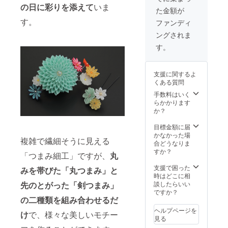
お送り
週間前
まみ細
コーム
ンが若
の日に彩りを添えて
いま
スカイ
'」のオ
手:67c
します
た金額が
までに
工は、
仕立て
干異な
ブ
リジナ
m ポ
ので備
キット
パープ
簪サイ
す。
る場合
ファンディ
ルー、
ルデザ
ケット:
考欄に
を合同
ルの段
ズ
がござ
バッグ
インで
内側3ヶ
ご記入
ングされま
会社
菊（直
W12cm
いま
と同系
す。 ※
所 ●素
くださ
punica
径約
×H9cm
す。 ※
す。
色のブ
消費
材 表地:
い。 ※
よりご
7cm）
※消費
つまみ
ルー系
税・送
綿
ご支援
自宅に
をメイ
税・送
細工は
のピア
料込み
100%、
いただ
お送り
ンに、
料込み
でんぷ
スorイ
〈バッ
裏地:ポ
支援に関するよ
いた方
しま
ブ
※手作り
んのり
ヤリン
グ〉 ●
リエス
くある質問
のお名
す。 ※
ルー、
のた
を使用
グが
実寸 高
テル
前のみ
キット
パープ
め、色
手数料はいく
してい
セット
さ(持ち
100% ●
担当講
の色柄
ル、ホ
合いや
らかかります
るた
になり
手を除
原産国
師と共
はお選
ワイト
デザイ
か？
め、水
ます。
く):21c
日本製
有させ
びいた
の一輪
ンが若
に弱い
バッグ
m、横
〈ピア
ていた
だけま
をアレ
干異な
目標金額に届
商品に
もイ
幅:40c
スorイ
だきま
せん。
ンジ。
る場合
かなかった場
なって
ヤーア
m、マ
ヤリン
す。 ※
複雑で繊細そうに見える
写真は
「一凛
がござ
合どうなりま
いま
クセサ
チ:16c
グ〉 つ
受講希
イメー
堂」の
いま
すか？
す。 ※
リーも
m、持
「つまみ細工」ですが、
丸
まみ細
望日の1
ジで
オリジ
す。 ※
湿気除
「ofuku
ち
工（直
週間前
す。 ※
ナルデ
つまみ
支援で困った
湿剤な
'」のオ
みを帯びた「丸つまみ」と
手:67c
径約
までに
ピン
ザイン
細工は
時はどこに相
どと一
リジナ
m ポ
31mm
キット
セット
です。
でんぷ
談したらいい
先のとがった「剣つまみ」
緒に箱
ルデザ
ケット:
）正絹
を合同
とのり
コーム
んのり
ですか？
に入れ
インで
内側3ヶ
羽二重
会社
は各自
仕立て
の
二種類を組み合わせるだ
を使用
て、陽
す。 ※
所 ●素
全体サ
punica
でご用
簪サイ
してい
の当た
消費
ヘルプページを
材 表地:
イズ 縦
よりご
け
で、様々な美しいモチー
意くだ
ズ W
るた
らない
税・送
見る
綿
36mm×
自宅に
さい。
約
め、水
場所に
料込み
100%、
横約