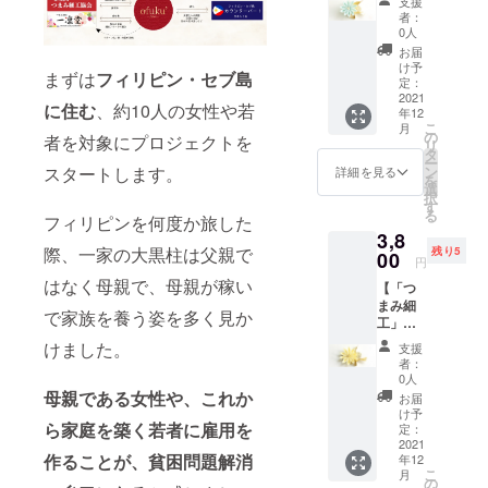
チタン
支援
のた
してい
イヤリ
ような
くれま
※2021
者：
ポスト
め、色
るた
ング
見た目
す。 つ
0人
年12月
コット
合いや
め、水
（ブ
の新素
まみ細
と1月に
お届
ンパー
デザイ
に弱い
ルー・
材
工同
け予
各月2回
ル（直
ンが若
商品に
まずは
フィリピン・セブ島
剣つま
「シー
定：
様、シ
開講し
径約
干異な
なって
み）】
2021
クイ
ルクの
ます。
8mm）
に住む
、約10人の女性や若
る場合
いま
年12
「ofuku
ン」を
フリン
開講日
〈ピア
がござ
こ
す。
月
'」オリ
葉のよ
の
ジを採
をメー
者を対象にプロジェクトを
ス〉 全
いま
リ
ジナル
うにあ
タ
用して
ルでお
長 約
す。 ※
ー
デザイ
しらっ
ン
スタートします。
いま
詳細を見る
知らせ
33mm
サイズ
を
ンのイ
たイ
選
す。
します
〈イヤ
は測り
択
ヤーア
ヤーア
す
〈素
ので、
リン
方によ
る
クセサ
フィリピンを何度か旅した
クセサ
材〉 つ
ご都合
グ〉 全
り誤差
3,8
リー。
リー。
まみ細
の良い
長 約
が出る
際、一家の大黒柱は父親で
残り5
大ぶり
00
ピアス
工（直
日時を
円
33mm
場合が
のつま
または
径約
お選び
※消費
ござい
はなく母親で、母親が稼い
【「つ
み細工
イヤリ
28mm
くださ
税・送
ます。
まみ細
の周り
ングを
）正絹
い。
で家族を養う姿を多く見か
料込み
※つまみ
工」ピ
に、金
お選び
羽二重
※Zoom
※手作り
細工は
アスor
属箔の
いただ
金具
けました。
による
支援
のた
でんぷ
イヤリ
ような
けま
チタン
者：
オンラ
め、色
んのり
ング
見た目
す。 写
0人
ポスト
イン配
合いや
を使用
（イエ
の新素
母親である女性や、これか
真は1個
フリン
お届
信（開
デザイ
してい
ロー・
材
です
け予
ジ シル
講1週間
ンが若
るた
剣つま
ら家庭を築く若者に
雇用を
「シー
定：
が、2個
ク100%
前まで
干異な
め、水
み）】
2021
クイ
ペアで
〈ピア
にメー
る場合
に弱い
作ることが、
貧困問題解消
年12
「ofuku
ン」を
お届け
ス〉 全
ルに
がござ
こ
商品に
月
'」オリ
葉のよ
の
しま
長 約
て、ご