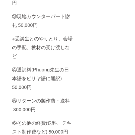
円
い荷物
うに拭
を入れ
き落と
てのご
して下
③現地カウンターパート謝
使用は
さい。
おやめ
※消費
礼 50,000円
下さ
税・送
い。 ※
料込み
カバン
※受講生とのやりとり、会場
※つまみ
は洗濯
細工は
の手配、教材の受け渡しな
はでき
でんぷ
ません
んのり
ど
ので予
を使用
めご了
してい
承下さ
るた
④通訳料(Phuong先生の日
い。汚
め、水
れた際
に弱い
本語をビサヤ語に通訳)
は、固
商品に
く絞っ
50,000円
なって
た布で
いま
叩くよ
す。
⑤リターンの製作費・送料
うに拭
き落と
300,000円
して下
さい。
※消費
⑥その他の経費(送料、テキ
税・送
料込み
スト制作費など) 50,000円
※つまみ