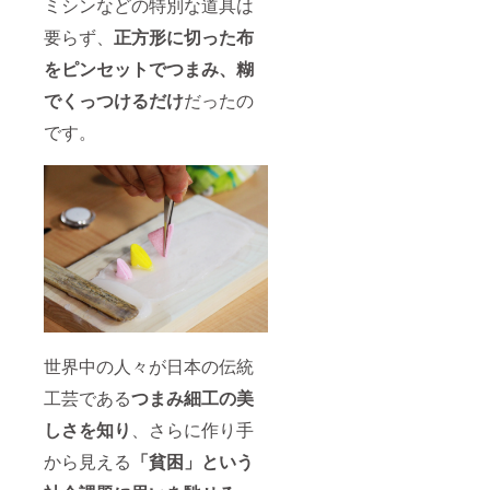
かった
ミシンなどの特別な道具は
み。 一
いま
ヤリン
※色合い
は測り
場合、
般社団
す。 ※
グ〉 つ
はモニ
要らず、
正方形に切った布
方によ
講座当
法人つ
湿気除
まみ細
ター環
り誤差
日の動
まみ細
湿剤な
工（直
をピンセットでつまみ、
糊
境によ
が出る
画を
工協会
どと一
径約
り若干
場合が
アップ
ホーム
緒に箱
でくっつけるだけ
だったの
31mm
の誤差
ござい
ロード
ページ
に入れ
）正絹
が出る
ます。
して、
https://t
て、陽
です。
羽二重
場合が
※カバン
URLを
sumam
の当た
全体サ
ござい
は素材
メール
i-j.com/
らない
イズ 縦
ます。
の特性
でお送
一凛堂
場所に
36mm×
※手作り
上、軽
りしま
ホーム
保管し
横約
のため
量荷物
すので
ページ
てくだ
45mm
デザイ
の運搬
ダウン
https://t
さい。
金具
ンが若
に適し
ロード
sumam
※手作り
チタン
干異な
ていま
してご
i-
のた
ポスト
る場合
す。重
覧くだ
ichirind
め、色
シーク
がござ
い荷物
さい。
o.com/
合いや
イン ポ
いま
を入れ
※消費
デザイ
リ塩化
す。 ※
てのご
税・送
ンが若
ビニル
サイズ
使用は
料込
干異な
※色合い
世界中の人々が日本の伝統
は測り
おやめ
み。 一
る場合
はモニ
方によ
下さ
般社団
がござ
工芸である
つまみ細工の美
ター環
り誤差
い。 ※
法人つ
いま
境によ
が出る
カバン
まみ細
す。 ※
しさを知り
、さらに作り手
り若干
場合が
は洗濯
工協会
消費
の誤差
ござい
はでき
ホーム
から見える
「貧困」という
税・送
が出る
ます。
ません
ページ
料込み
場合が
※カバン
ので予