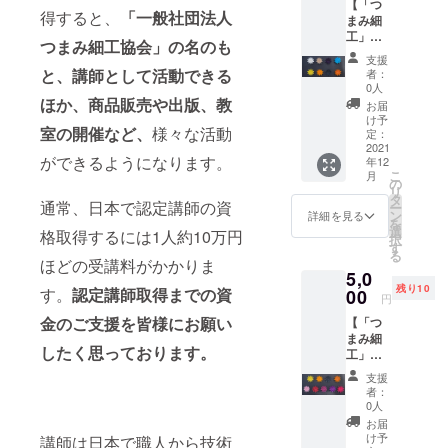
【「つ
フック
イヤリ
31mm
め、色
※つまみ
得すると、
「一般社団法人
いただ
まみ細
（カフ
ングを
）正絹
合いや
細工は
いた方
工」オ
ス）。
お選び
羽二重
デザイ
つまみ細工協会」の名のも
でんぷ
のお名
ンライ
ヘアア
いただ
全体サ
ンが若
支援
んのり
前のみ
ン講
レンジ
けま
と、
講師として活動できる
イズ 縦
者：
干異な
を使用
担当講
座 バ
後、L字
す。 写
0人
36mm×
る場合
してい
師と共
オロク
型の
ほか、
商品販売や出版、教
真は1個
横約
お届
がござ
るた
有させ
シルク
フック
です
け予
45mm
いま
め、水
ていた
室の開催など、
様々な活動
で作る
をゴム
定：
が、2個
金具
す。 ※
に弱い
だきま
wayク
2021
に差し
ペアで
チタン
サイズ
商品に
す。 ※
ができるようになります。
年12
リッ
込むだ
お届け
ポスト
は測り
なって
こ
受講希
月
プ〜伝
けで華
の
しま
シーク
方によ
いま
リ
望日の1
統のり
やかさ
タ
す。
イン ポ
り誤差
通常、日本で認定講師の資
す。
ー
週間前
製法】
を添え
ン
〈ピア
詳細を見る
リ塩化
が出る
を
までに
「一般
てくれ
選
スorイ
ビニル
格取得するには1人約10万円
場合が
択
キット
社団法
ます。
す
ヤリン
※消費
ござい
る
を合同
人つま
コット
ほどの受講料がかかりま
グ〉 つ
税・送
ます。
会社
5,0
み細工
ンパー
まみ細
料込み
※つまみ
punica
残り10
協会」
す。
認定講師取得までの資
00
ルをあ
工（直
※手作り
円
細工は
よりご
認定講
しら
径約
のた
でんぷ
自宅に
金のご支援を皆様にお願い
【「つ
師によ
い、浴
31mm
め、色
んのり
お送り
まみ細
る「つ
衣や着
）正絹
合いや
を使用
したく思っております。
しま
工」オ
まみ細
物だけ
羽二重
デザイ
してい
す。 ※
ンライ
工」オ
でな
全体サ
ンが若
支援
るた
キット
ン講
ンライ
く、普
イズ 縦
者：
干異な
め、水
の色柄
座 バ
ン講座
段の装
0人
36mm×
る場合
に弱い
はお選
オロク
にご参
いにも
横約
お届
がござ
商品に
びいた
シルク
加いた
ぴった
け予
45mm
講師は日本で職人から技術
いま
なって
だけま