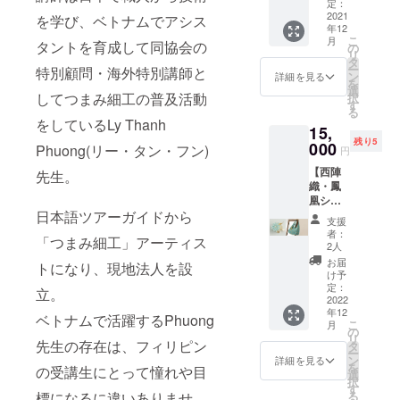
で作る
だけま
定：
りのデ
金具
す。 ※
いま
せん。
2wayク
2021
す。 ベ
を学び、ベトナムでアシス
ザイン
チタン
サイズ
す。
写真は
年12
リッ
トナム
に。 デ
ポスト
は測り
こ
月
イメー
プ〜ボ
タントを育成して同協会の
の国賓
の
ザイン
シーク
方によ
リ
ジで
ンド製
に贈ら
タ
は変わ
イン ポ
り誤差
ー
特別顧問・海外特別講師と
す。 ※
法】
れるア
ン
りませ
詳細を見る
リ塩化
が出る
を
ピン
「一般
オザイ
選
んが、
ビニル
場合が
してつまみ細工の普及活動
択
セット
社団法
に使わ
す
在庫状
※消費
ござい
る
とボン
人つま
れてい
況によ
税・送
をしているLy Thanh
ます。
ド、の
15,
み細工
るバオ
りメタ
料込み
※つまみ
りは各
残り5
協会」
000
ロクシ
ルオー
Phuong(リー・タン・フン)
※手作り
円
細工は
自でご
認定講
ルク
バル
のた
でんぷ
用意く
【西陣
師によ
先生。
(オーガ
（楕円
め、色
んのり
ださ
織・鳳
る「つ
ンジー)
形の金
合いや
を使用
い。詳
凰ショ
まみ細
を使
具）が
デザイ
してい
細は事
ルダー
日本語ツアーガイドから
工」オ
い、伝
一部変
ンが若
支援
るた
前にご
バッグ
ンライ
統のり
更にな
者：
干異な
め、水
「つまみ細工」アーティス
案内い
（ブ
ン講座
製法で
2人
る場合
る場合
に弱い
たしま
ルー）
にご参
2wayク
があり
お届
がござ
商品に
トになり、現地法人を設
す。 ※
と「つ
加いた
リップ
け予
ます。
いま
なって
受講で
まみ細
だけま
定：
作りに
〈素
立。
す。 ※
いま
きな
工」ピ
2022
す。 ベ
挑戦し
材〉 つ
サイズ
す。
年12
かった
アスor
トナム
ます。
ベトナムで活躍するPhuong
まみ細
は測り
こ
月
場合、
イヤリ
の国賓
の
日本語
工（直
方によ
リ
講座当
ングの
先生の存在は、フィリピン
に贈ら
タ
での開
径約
り誤差
ー
日の動
セッ
れるア
ン
講とな
詳細を見る
55mm
が出る
を
の受講生にとって憧れや目
画を
ト】 綿
オザイ
選
りま
）正絹
場合が
択
アップ
100%の
に使わ
す
す。 こ
羽二重
ござい
る
標になるに違いありませ
ロード
西陣織