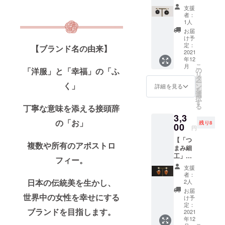
アスま
ヤーア
支援
たはイ
クセサ
者：
ヤリン
リー。
1人
グ（黒
上品で
お届
色・丸
洗練さ
け予
つま
れたデ
定：
【ブランド名の由来】
み）】
2021
ザイン
年12
「つま
のピア
こ
月
み細
スは、
「洋服」と「幸福」の「ふ
の
リ
工」の
フォー
タ
ー
く」
一輪
マルな
ン
詳細を見る
を
が、上
シーン
選
択
品で華
などで
す
る
丁寧な意味を添える接頭辞
やか
も華や
3,3
な、
かさを
の「お」
残り8
「ofuku
00
添えて
円
'」オリ
くれま
【「つ
ジナル
す。 ピ
複数や所有のアポストロ
まみ細
デザイ
アスは
工」ピ
ンのイ
バック
フィー。
アスま
ヤーア
キャッ
支援
たはイ
クセサ
チに、
者：
ヤリン
リー。
日本の伝統美を生かし、
イヤリ
2人
グ（柿
上品で
ングは
お届
世界中の女性を幸せにする
色・七
洗練さ
コット
け予
弁の
れたデ
定：
ンパー
ブランドを目指します。
葉）】
2021
ザイン
ルの下
年12
7枚の葉
のピア
に「つ