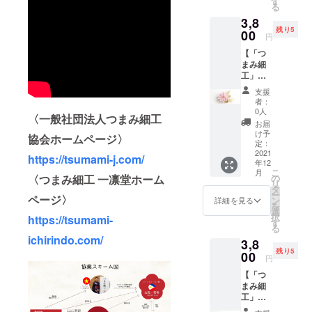
す
ンにな
材〉 つ
42mm
方によ
る
ンのイ
「つま
りま
まみ細
※消費
り誤差
3,8
ヤーア
み細
す。 お
工（直
税・送
が出る
残り5
クセサ
00
工」の
手持ち
径約
円
料込み
場合が
リー。
マグ
のス
21mm
※手作り
ござい
【「つ
大ぶり
ネット
タッド
）正絹
のた
ます。
まみ細
の「つ
を２個
ピアス
羽二重
め、色
※つまみ
工」ピ
まみ細
製作し
と組み
金具
合いや
細工は
アスor
工」の
ていた
合わせ
チタン
支援
デザイ
でんぷ
イヤリ
一輪に
だきま
て自分
者：
ポスト
ンが若
んのり
ング
フリン
す。 道
0人
だけの
コット
干異な
を使用
〈一般社団法人つまみ細工
（ピン
ジをつ
具の扱
オリジ
お届
ンパー
る場合
してい
ク・剣
けた流
い方を
け予
ナルピ
ル（直
協会ホームページ〉
がござ
るた
つま
行のデ
定：
学び、
アスと
径約
いま
め、水
み）】
2021
ザイ
自分で
しても
https://tsumami-j.com/
8mm）
す。 ※
に弱い
年12
「ofuku
ン。 上
作る楽
アレン
〈ピア
サイズ
こ
商品に
月
'」オリ
品で洗
の
〈つまみ細工 一凛堂ホーム
しさを
ジがで
ス〉 全
は測り
リ
なって
ジナル
練され
タ
体験し
きま
長 約
方によ
ー
いま
デザイ
ページ〉
たデザ
ン
てもら
詳細を見る
す。
32mm
り誤差
を
す。
ンのイ
インの
選
いま
〈素
〈イヤ
が出る
択
https://tsumami-
ヤーア
ピアス
す
す。 日
材〉 つ
リン
場合が
る
クセサ
は、
本語で
まみ細
グ〉 全
ござい
ichirindo.com/
3,8
リー。
フォー
の開講
工（直
長 約
ます。
残り5
大ぶり
00
マルな
となり
径約
円
32mm
※つまみ
のつま
シーン
ます。
24mm
※消費
細工は
【「つ
み細工
などで
※所要時
）正絹
税・送
でんぷ
まみ細
の周り
も華や
間は約
羽二重
料込み
んのり
工」ピ
に、金
かさを
１時間
金具
※手作り
を使用
アスor
属箔の
添えて
です。