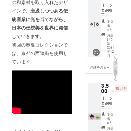
'」オリ
の和素材を取り入れたデザ
バック
のス
24mm
【「つ
ジナル
キャッ
タッド
）正絹
インで、
衰退しつつある伝
まみ細
デザイ
チに、
ピアス
羽二重
工」ピ
ンのイ
イヤリ
と組み
金具
統産業に光を当てながら、
アスま
ヤーア
ングは
合わせ
チタン
支援
たはイ
クセサ
コット
て自分
者：
ポスト
日本の伝統美を世界に発信
ヤリン
リー。
ンパー
4人
だけの
コット
グ（紺
上品で
ルの下
オリジ
お届
していきます。
ンパー
色・剣
洗練さ
に「つ
け予
ナルピ
ル（直
つま
れたデ
定：
初回の春夏コレクションで
まみ細
アスと
径約
み）】
2021
ザイン
工」を
しても
8mm）
年12
「つま
は、京都の西陣織を使用し
のピア
つけた
アレン
〈ピア
こ
月
み細
スは、
の
デザイ
ジがで
ス〉 全
リ
ています。
工」の
フォー
タ
ンにな
きま
長 約
ー
一輪
マルな
ン
りま
詳細を見る
す。
33mm
を
が、上
シーン
選
す。 お
〈素
〈イヤ
択
品で華
などで
す
手持ち
材〉 つ
リン
る
やか
も華や
のス
まみ細
グ〉 全
3,5
な、
かさを
タッド
工（直
長 約
残り15
「ofuku
00
添えて
ピアス
径約
円
33mm
'」オリ
くれま
と組み
20mm
※消費
【「つ
ジナル
す。 ピ
合わせ
）正絹
税・送
まみ細
デザイ
アスは
て自分
羽二重
料込み
工」体
ンのイ
バック
だけの
金具
※手作り
験オン
ヤーア
キャッ
オリジ
チタン
支援
のた
ライン
クセサ
チに、
ナルピ
者：
ポスト
め、色
講座〜
リー。
イヤリ
0人
アスと
コット
合いや
マグ
上品で
ングは
しても
お届
ンパー
デザイ
ネット