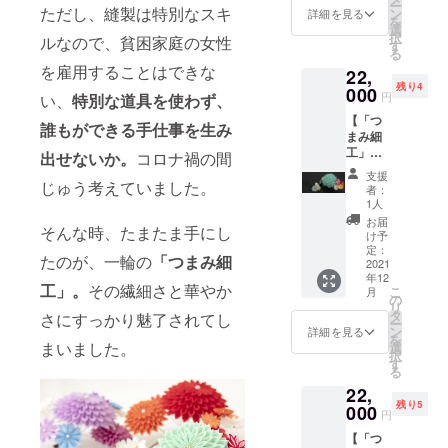
クリッ
ご都合
ー
飾り。
ただし、縫製は特別なスキ
ドの牛
ン
ポケッ
詳細を見る
に、金
プを1個
の良い
を
コーム
側の持
選
トは3ポ
属箔の
製作し
日時を
択
ルなので、貧困家庭の女性
仕立て
ち手と
す
ケッ
ような
ます (材
お選び
る
の簪
フリン
ト、中
見た目
料は2個
くださ
を雇用することはできな
22,
（写真
ジが一
面の留
の新素
分入っ
い。
残り4
左）とU
000
層華や
め具に
材
円
ていま
い、
特別な道具を使わず、
※Zoom
ピンの2
かさを
は使い
「シー
す)。
による
【「つ
点セッ
添えま
勝手の
誰もができる手仕事を生み
クイ
※2021
オンラ
まみ細
ト。 成
す。 頻
良いマ
ン」を
年12月
イン配
工」髪
人式や
繁に取
出せないか。
コロナ禍の間
グネッ
葉のよ
と1月に
信（開
飾り 2
七五三
り出す
トを採
うにあ
支援
各月2回
講1週間
点セッ
じゅう考えていました。
に華や
ものを
用。 イ
者：
しらい
開講し
前まで
ト（グ
かさを
入れて
1人
ヤーア
まし
ます。
にメー
リーン
添えて
使いや
クセサ
お届
た。
開講日
ルに
そんな時、たまたま手にし
系）】
くれま
すいよ
け予
リー
バッグ
をメー
て、ご
「一凛
す。 つ
定：
うに 使
は、大
の色は
ルでお
たのが、一輪の
「つまみ細
支援い
堂」の
2021
まみ細
い勝手
ぶりの
スカイ
知らせ
ただい
年12
職人に
工の色
を考え
つまみ
ブ
工」。
その繊細さと華やか
します
こ
た方の
月
よる髪
は、
の
て、イ
細工の
ルー、
ので、
リ
メール
飾り。
レッド
タ
ンナー
さにすっかり魅了されてし
周り
バッグ
ご都合
ー
アドレ
コーム
の段菊
ン
ポケッ
詳細を見る
に、金
と同系
の良い
を
スに
仕立て
（直径
まいました。
選
トは3ポ
属箔の
色のブ
日時を
択
URLを
の簪
約
す
ケッ
ような
ルー系
お選び
る
お知ら
（写真
7cm）
ト、中
見た目
のピア
くださ
せしま
22,
右）とU
をメイ
面の留
の新素
スorイ
い。
す）。
残り5
ピンの2
000
ンに、
め具に
材
円
ヤリン
※Zoom
※Zoom
点セッ
レッ
は使い
「シー
グが
による
の使い
【「つ
ト。 成
ド、オ
勝手の
クイ
セット