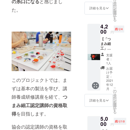
いま
の糸口になる
と感じまし
リ
なって
ジナル
うにあ
タ
す。
33mm
支援い
す。 ※
ー
いま
デザイ
しらっ
ン
〈ピア
詳細を見る
〈イヤ
た。
ただい
サイズ
を
す。
ンのイ
たイ
選
スorイ
リン
た方の
は測り
択
ヤーア
ヤーア
す
ヤリン
グ〉 全
メール
方によ
る
クセサ
クセサ
グ〉 つ
長 約
アドレ
り誤差
4,2
リー。
リー。
まみ細
93mm
スに
が出る
残り4
大ぶり
00
ピアス
工（直
※消費
円
URLを
場合が
のつま
または
径約
税・送
お知ら
ござい
【「つ
み細工
イヤリ
31mm
料込み
せしま
ます。
まみ細
の周り
ングを
）正絹
※手作り
す）。
※つまみ
工」ポ
に、金
お選び
羽二重
のた
※Zoom
細工は
ニー
属箔の
いただ
全体サ
め、色
支援
の使い
でんぷ
フック
ような
けま
イズ 縦
者：
合いや
方がわ
んのり
（赤
見た目
す。 写
1人
36mm×
デザイ
からな
を使用
色・段
の新素
真は1個
横約
お届
ンが若
い方は
してい
菊）】
材
です
け予
45mm
干異な
キット
るた
真っ赤
「シー
定：
が、2個
金具
る場合
発送時
このプロジェクトでは、ま
め、水
な羽二
2021
クイ
ペアで
チタン
がござ
に接続
に弱い
年12
重の段
ン」を
お届け
ポスト
いま
ずは基本の製法を学び、講
マニュ
こ
商品に
月
菊が印
葉のよ
の
しま
シーク
す。 ※
アルを
リ
なって
象的
うにあ
タ
す。
師養成研修講座を経て、
つ
イン ポ
サイズ
お送り
ー
いま
な、
しらっ
ン
〈ピア
詳細を見る
リ塩化
は測り
します
を
す。
「ofuku
たイ
まみ細工認定講師の資格取
選
スorイ
ビニル
方によ
ので備
択
'」オリ
ヤーア
す
ヤリン
※消費
り誤差
考欄に
る
得
を目指します。
ジナル
クセサ
グ〉 つ
税・送
が出る
ご記入
5,0
デザイ
リー。
まみ細
料込み
場合が
くださ
残り10
ンのポ
00
ピアス
工（直
※手作り
円
ござい
い。 ※
協会の認定講師の資格を取
ニー
または
径約
のた
ます。
ご支援