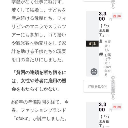
学歴がなく仕事に就けず、
択
す
る
若くして結婚し、子どもを
3,3
残り6
産み続ける母親たち。フィ
00
円
リピンのマニラでスラムツ
【「つ
まみ細
アーにも参加し、ゴミ拾い
工」ピ
アスま
支援
や観光客へ物売りをして家
たはイ
者：
ヤリン
4人
計を助ける子供たちの現実
グ（白
お届
色・剣
を目の当たりにしました。
け予
つま
定：
み）】
2021
年12
「つま
「貧困の連鎖を断ち切るに
こ
月
み細
の
リ
は、
女性や若者に雇用の機
工」の
タ
ー
一輪
ン
詳細を見る
会をもたらすしかない」
を
が、上
選
択
品で華
す
る
やか
約2年の準備期間を経て、今
3,3
な、
残り9
「ofuku
00
春、ファッションブランド
円
'」オリ
【「つ
ジナル
「ofuku'」が誕生しました。
まみ細
デザイ
工」ピ
ンのイ