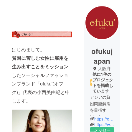
ofukuj
はじめまして。
貧困に苦しむ女性に
雇用を
apan
生み出すことをミッション
大阪府
他に1件の
したソーシャルファッショ
プロジェク
ンブランド「ofuku'(オフ
トを掲載し
ています
ク)」代表の小西美由紀と申
アジアの貧
します。
困問題解消
を目指す
ソーシャル
https://ofukujapan.com/
ファッショ
https://www.instagram.com/ofuku.japan/
ンブラン
メッセー