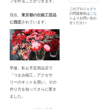
フを作ることができます。
お送り
詳細は
12cm×
に弱い
保管し
〈バッ
裏地:ポ
45mm
しま
事前に
H約
商品に
てくだ
グ〉 ●
リエス
金具
このプロジェクト
す。 ※
ご案内
9cm ※
なって
さい。
実寸 高
テル
チタン
キット
いたし
の問題報告は
こち
消費
いま
※手作り
現在、
東京都の伝統工芸品
さ(持ち
100% ●
ポスト
の色柄
ます。
税・送
ら
よりお問い合わ
す。 ※
のた
手を除
原産国
シーク
はお選
※受講で
料込み
に指定
されています。
湿気除
め、色
せください
く):21c
日本製
イン ポ
びいた
きな
※手作り
湿剤な
合いや
m、横
〈ピア
リ塩化
だけま
かった
のた
どと一
デザイ
幅:40c
スorイ
ビニル
せん。
場合、
め、色
緒に箱
ンが若
m、マ
ヤリン
※色合い
写真は
講座当
合いや
に入れ
干異な
チ:16c
グ〉 つ
はモニ
イメー
日の動
デザイ
て、陽
る場合
m、持
まみ細
ター環
ジで
画を
ンが若
の当た
がござ
ち
工（直
境によ
す。 ※
アップ
干異な
らない
いま
手:67c
径約
り若干
ピン
ロード
る場合
場所に
す。 ※
m ポ
31mm
の誤差
セット
して、
がござ
保管し
消費
ケット:
）正絹
が出る
とボン
URLを
いま
てくだ
税・送
内側3ヶ
羽二重
場合が
ドは各
メール
す。 ※
さい。
料込み
所 ●素
全体サ
ござい
自でご
でお送
早速、私も手芸用品店で
つまみ
材 表地:
イズ 縦
ます。
用意く
りしま
細工は
綿
36mm×
※手作り
「つまみ細工」アクセサ
ださ
すので
でんぷ
100%、
横約
のため
い。詳
ダウン
んのり
裏地:ポ
45mm
リーのキットを買い、その
デザイ
細は事
ロード
を使用
リエス
金具
ンが若
前にご
してご
してい
作り方を知ってさらに驚き
テル
チタン
干異な
案内い
覧くだ
るた
100% ●
ポスト
る場合
たしま
さい。
め、水
ました。
原産国
シーク
がござ
す。 ※
※消費
に弱い
日本製
イン ポ
いま
受講で
税・送
商品に
〈ピア
リ塩化
す。 ※
きな
料込
なって
スorイ
ビニル
サイズ