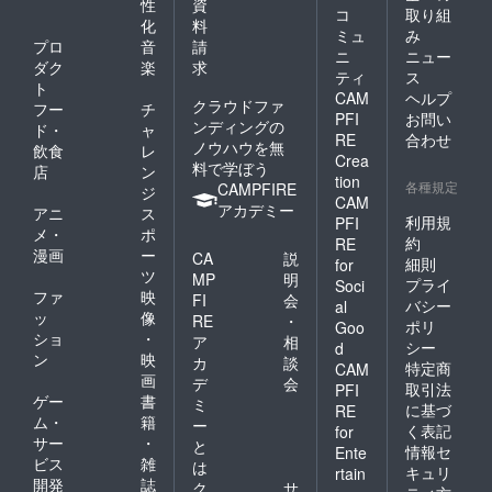
性
資
コ
取り組
化
料
ミュ
み
プロ
音
請
ニ
ニュー
ダク
楽
求
ティ
ス
ト
CAM
ヘルプ
クラウドファ
フー
チ
PFI
お問い
ンディングの
ド・
ャ
RE
合わせ
ノウハウを無
飲食
レ
Crea
料で学ぼう
店
ン
tion
各種規定
CAMPFIRE
ジ
CAM
アカデミー
アニ
ス
利用規
PFI
メ・
ポ
約
RE
漫画
ー
CA
説
細則
for
ツ
MP
明
プライ
Soci
ファ
映
FI
会
バシー
al
ッ
像
RE
・
ポリ
Goo
ショ
・
ア
相
シー
d
ン
映
カ
談
特定商
CAM
画
デ
会
取引法
PFI
ゲー
書
ミ
に基づ
RE
ム・
籍
ー
く表記
for
サー
・
と
情報セ
Ente
ビス
雑
は
キュリ
rtain
開発
誌
ク
サ