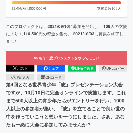
目標金額
1,000,000
円
支援者数
109
人
このプロジェクトは、
2021/09/10
に募集を開始し、
109
人の支援
により
1,110,500
円の資金を集め、
2021/10/03
に募集を終了し
ました
もう一度プロジェクトをやってほしい
ポスト
シェア
LINEで送る
URLコピー
埋め込み
QRコード
第4回となる世界青少年「志」プレゼンテーション大会
ですが、10月10日に完全オンラインで実施します。これ
まで500人以上の青少年たちがエントリーを行い、1000
人以上の参加者が集い、「志」を立てることで良い世の
中を作っていこうと想いを一つにしました。さあ、あな
たも一緒に大会に参加してみませんか？