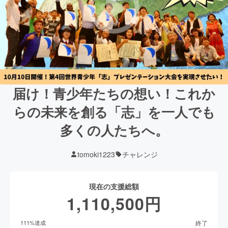
届け！青少年たちの想い！これか
らの未来を創る「志」を一人でも
多くの人たちへ。
tomoki1223
チャレンジ
現在の支援総額
1,110,500
円
終了
111
%達成