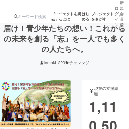
新
ロ
規
グ
会
プロジェクトを掲
はじ
プロジェクト
/
載するには
める
をさがす
イ
員
ン
登
届け！青少年たちの想い！これから
録
の未来を創る「志」を一人でも多く
の人たちへ。
人気のプロ
注目のリ
注目の新着プロ
募集終了が近いプ
もうすぐ公開
ジェクト
ターン
ジェクト
ロジェクト
されます
tomoki1223
チャレンジ
アート・写真
音楽
現在の支援総
テクノロジー・ガジェット
ゲーム・サ
額
1,11
映像・映画
書籍・雑誌
0,50
ビジネス・起業
チャレンジ