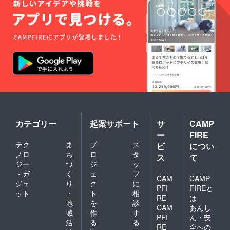
カテゴリー
起案サポート
サ
CAMP
ー
FIRE
テク
ま
プ
ス
ビ
につい
ノロ
ち
ロ
タ
ス
て
ジー
づ
ジ
ッ
・ガ
く
ェ
フ
CAM
CAMP
ジェ
り
ク
に
PFI
FIREと
ット
・
ト
相
RE
は
地
を
談
CAM
あんし
域
作
す
PFI
ん・安
活
る
る
RE
全への