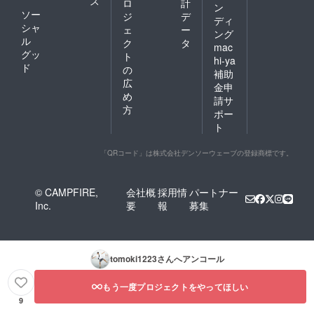
ス
ロ
計
ン
ソー
ジ
デ
ディ
シャ
ェ
ー
ング
ル
ク
タ
mac
グッ
ト
hi-ya
ド
の
補助
広
金申
め
請サ
方
ポー
ト
「QRコード」は株式会社デンソーウェーブの登録商標です。
© CAMPFIRE,
会社概
採用情
パートナー
Inc.
要
報
募集
tomoki1223
さんへアンコール
もう一度プロジェクトをやってほしい
9