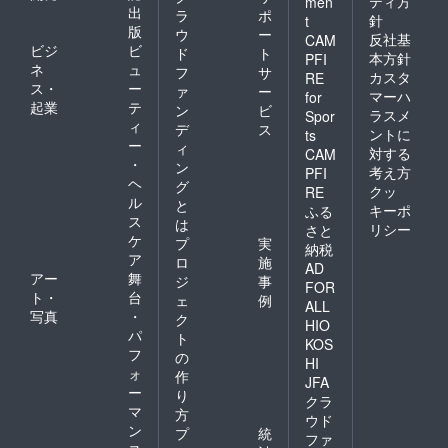
ティ方
men
出
ラ
ポ
針
t
版
ウ
ー
反社基
CAM
ビジ
ビ
ド
ト
本方針
PFI
ネ
ュ
フ
サ
カスタ
RE
ス・
ー
ァ
ー
マーハ
for
起業
テ
ン
ビ
ラスメ
Spor
ィ
デ
ス
ントに
ts
ー
ィ
対する
CAM
・
ン
考え方
PFI
ヘ
グ
クッ
RE
ル
と
キーポ
ふる
ス
は
リシー
さと
ケ
プ
実
納税
ア
ロ
施
AD
アー
舞
ジ
事
FOR
ト・
台
ェ
例
ALL
写真
・
ク
HIO
パ
ト
KOS
フ
の
HI
ォ
作
JFA
ー
り
クラ
マ
方
ウド
ン
プ
統
ファ