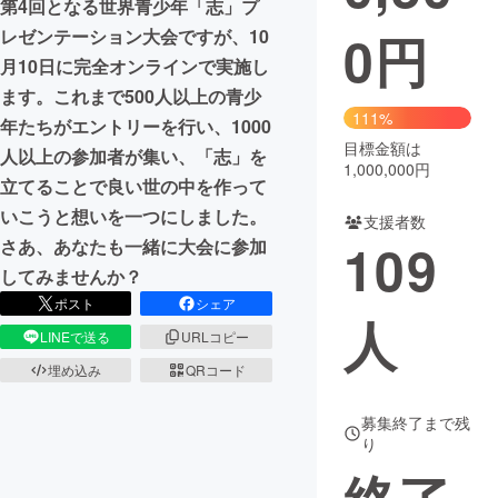
第4回となる世界青少年「志」プ
0
円
レゼンテーション大会ですが、10
まちづくり・地域活性化
月10日に完全オンラインで実施し
ます。これまで500人以上の青少
CAMPFIRE for Social Good
CAMPFIRE Creation
111%
年たちがエントリーを行い、1000
CAMPFIREふるさと納税
machi-ya
コミュニティ
目標金額は
人以上の参加者が集い、「志」を
1,000,000円
立てることで良い世の中を作って
いこうと想いを一つにしました。
支援者数
109
さあ、あなたも一緒に大会に参加
してみませんか？
ポスト
シェア
人
LINEで送る
URLコピー
埋め込み
QRコード
募集終了まで残
り