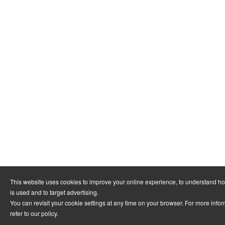
This website uses cookies to improve your online experience, to understand h
is used and to target advertising.
You can revisit your cookie settings at any time on your browser. For more info
refer to
our policy
.