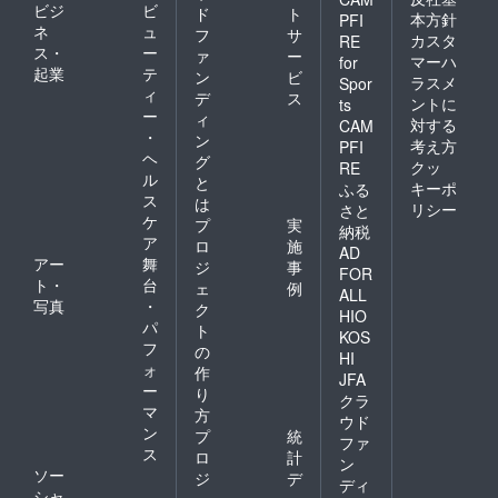
ビジ
ビ
ド
ト
本方針
PFI
ネ
ュ
フ
サ
カスタ
RE
ス・
ー
ァ
ー
マーハ
for
起業
テ
ン
ビ
ラスメ
Spor
ィ
デ
ス
ントに
ts
ー
ィ
対する
CAM
・
ン
考え方
PFI
ヘ
グ
クッ
RE
ル
と
キーポ
ふる
ス
は
リシー
さと
ケ
プ
実
納税
ア
ロ
施
AD
アー
舞
ジ
事
FOR
ト・
台
ェ
例
ALL
写真
・
ク
HIO
パ
ト
KOS
フ
の
HI
ォ
作
JFA
ー
り
クラ
マ
方
ウド
ン
プ
統
ファ
ス
ロ
計
ン
ソー
ジ
デ
ディ
シャ