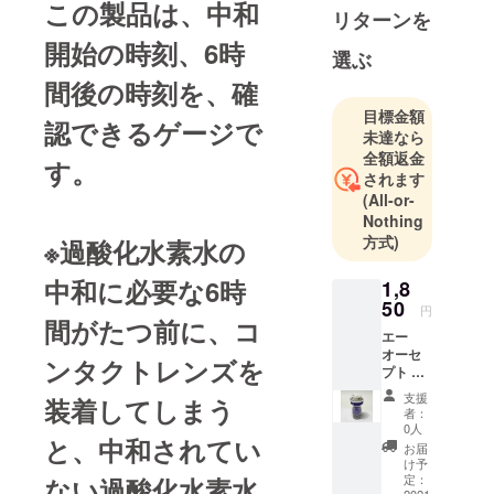
この製品は、中和
リターンを
開始の時刻、6時
選ぶ
間後の時刻を、確
目標金額
認できるゲージで
未達なら
全額返金
す。
されます
(All-or-
Nothing
方式)
※過酸化水素水の
中和に必要な6時
1,8
50
円
間がたつ前に、コ
エー
オーセ
ンタクトレンズを
プト ク
リアケ
支援
装着してしまう
ア用 タ
者：
イム
0人
と、中和されてい
ゲージ
お届
1個
け予
定：
ない過酸化水素水