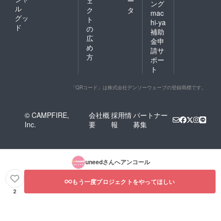
ェ
ー
ング
ル
ク
タ
mac
グッ
ト
hi-ya
ド
の
補助
広
金申
め
請サ
方
ポー
ト
「QRコード」は株式会社デンソーウェーブの登録商標です。
© CAMPFIRE,
会社概
採用情
パートナー
Inc.
要
報
募集
uneed
さんへアンコール
もう一度プロジェクトをやってほしい
2