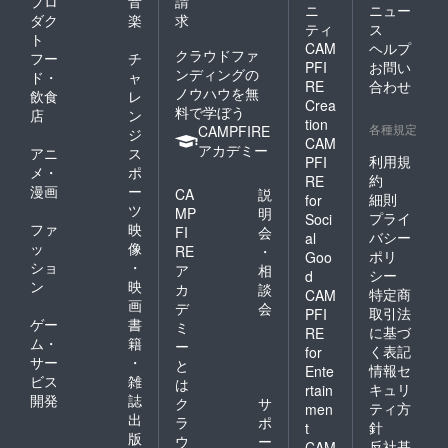
プロ
音
請
ニ
ニュー
ダク
楽
求
ティ
ス
ト
CAM
ヘルプ
クラウドファ
フー
チ
PFI
お問い
ンディングの
ド・
ャ
RE
合わせ
ノウハウを無
飲食
レ
Crea
料で学ぼう
店
ン
tion
各種規定
CAMPFIRE
ジ
CAM
アカデミー
アニ
ス
利用規
PFI
メ・
ポ
約
RE
漫画
ー
CA
説
細則
for
ツ
MP
明
プライ
Soci
ファ
映
FI
会
バシー
al
ッ
像
RE
・
ポリ
Goo
ショ
・
ア
相
シー
d
ン
映
カ
談
特定商
CAM
画
デ
会
取引法
PFI
ゲー
書
ミ
に基づ
RE
ム・
籍
ー
く表記
for
サー
・
と
情報セ
Ente
ビス
雑
は
キュリ
rtain
開発
誌
ク
サ
ティ方
men
出
ラ
ポ
針
t
版
ウ
ー
反社基
CAM