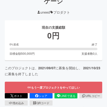
ゲージ
uneed
プロダクト
現在の支援総額
0
円
終了
0
%達成
目標金額
500,000
円
支援者数
0
人
このプロジェクトは、
2021/09/07
に募集を開始し、
2021/10/23
に募集を終了しました
もう一度プロジェクトをやってほしい
ポスト
シェア
LINEで送る
URLコピー
埋め込み
QRコード