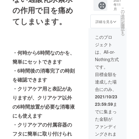
2021
年11
の作用で目を痛め
こ
月
の
リ
タ
てしまいます。
ー
ン
詳細を見る
を
選
択
す
る
このプロ
ジェクト
は、All-or-
・何時から6時間なのかを、
Nothing方式
簡単にセットできます
です。
・6時間後の消毒完了の時刻
目標金額を
を確認できます
達成した場
・クリアケア用と表記があ
合にのみ、
2021/10/23
りますが、クリアケア以外
23:59:59
ま
の6時間放置が必要な消毒液
でに集まっ
にも使えます
た金額が
・クリアケアの付属容器の
ファンディ
フタに簡単に取り付けられ
ングされま