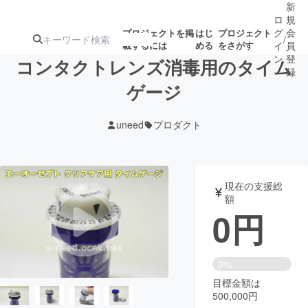
新
ロ
規
グ
会
プロジェクトを掲
はじ
プロジェクト
/
載するには
める
をさがす
イ
員
ン
登
コンタクトレンズ消毒用のタイム
録
ゲージ
人気のプロ
注目のリ
注目の新着プロ
募集終了が近いプ
もうすぐ公開
uneed
プロダクト
ジェクト
ターン
ジェクト
ロジェクト
されます
アート・写真
音楽
現在の支援総
額
0
円
テクノロジー・ガジェット
ゲーム・サ
映像・映画
書籍・雑誌
0%
目標金額は
500,000円
ビジネス・起業
チャレンジ