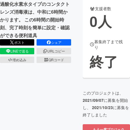
過酸化水素水タイプのコンタクト
支援者数
まちづくり・地域活性化
レンズ消毒液は、中和に6時間か
0
人
かります。 この6時間の開始時
刻、完了時刻を簡単に設定・確認
CAMPFIRE for Social Good
CAMPFIRE Creation
ができる便利道具
CAMPFIREふるさと納税
machi-ya
コミュニティ
募集終了まで残
ポスト
シェア
り
LINEで送る
URLコピー
終了
埋め込み
QRコード
このプロジェクトは、
2021/09/07
に募集を開始
し、
2021/10/23
に募集を
終了しました
もう一度プロジェク