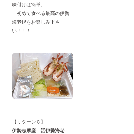
食塩
味付けは簡単。
相当
5.6g こ
初めて食べる最高の伊勢
の表示
値は、
海老鍋をお楽しみ下さ
目安で
い！！！
す。 〇
アレル
ギー表
示：小
麦 え
び
【リターンＣ】
伊勢志摩産 活伊勢海老