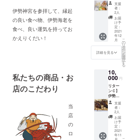
勢志摩
お食事
支援
産 伊
券を
者：
伊勢神宮を参拝して、縁起
勢海老
→33％o
2人
鍋セッ
ffの
お届
の良い食べ物、伊勢海老を
ト
2,000円
け予
▼6,000
で購入
定：
食べ、良い運気を持ってお
円 ～
2021
頂けま
年12
送料込
す！ 当
かえりくだい！
こ
月
み～ 〇
店で使
の
リ
セット
えるお
タ
ー
内容
食事券
ン
詳細を見る
を
２人前
です。
選
択
（伊勢
お伊勢
す
る
志摩産
さんへ
10,
伊勢海
来られ
私たちの商品・お
老・地
000
た時は
円
元三重
ぜひ、
リター
店のこだわり
の野
このお
ンＣ】
菜・伊
得なお
伊勢志
勢うど
食事券
摩産
ん・伊
をご利
支援
当
活伊勢
勢海老
用くだ
者：
海老
鍋の
さい！
2人
店
1000グ
素） お
チケッ
お届
ラム
鍋に必
ト有効
け予
の
入 送
要な材
定：
期限：
料込み
2021
料はす
令和３
ロ
年11
(常温発
べて
年11月1
こ
月