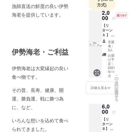
クラウド
方式)
漁師直送の鮮度の良い伊勢
ファンディ
2,0
海老を提供しています。
ングは初心
残り97
00
円
者です！皆
【リ
様宜しくお
ターン
Ａ 】 伊
願い致しま
勢海老
す！
支援
屋えび
者：
勢 お
伊勢海老・ご利益
3人
食事チ
お届
ケット
け予
▼セッ
定：
伊勢海老は大変縁起の良い
ト内容
2021
年11
1000円
こ
食べ物です。
月
分のお
の
リ
食事
タ
ー
券 ×３
ン
詳細を見る
その昔、長寿、健康、開
を
枚 合計
選
択
3,000円
す
運、勝負運、戦に勝つ為
る
分 ※
6,0
おつり
に、など、
は出ま
00
円
せん。
【リ
いろんな想いを込めて食べ
通常価
ターン
格3,000
られてきました。
Ｂ】 伊
円分の