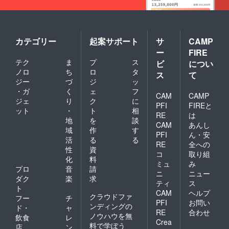
カテゴリー
起案サポート
サ
CAMP
ー
FIRE
テク
ま
プ
ス
ビ
につい
ノロ
ち
ロ
タ
ス
て
ジー
づ
ジ
ッ
・ガ
く
ェ
フ
CAM
CAMP
ジェ
り
ク
に
PFI
FIREと
ット
・
ト
相
RE
は
地
を
談
CAM
あんし
域
作
す
PFI
ん・安
活
る
る
RE
全への
性
資
コ
取り組
化
料
ミュ
み
プロ
音
請
ニ
ニュー
ダク
楽
求
ティ
ス
ト
CAM
ヘルプ
クラウドファ
フー
チ
PFI
お問い
ンディングの
ド・
ャ
RE
合わせ
ノウハウを無
飲食
レ
Crea
料で学ぼう
店
ン