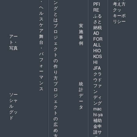
・
ン
考え方
PFI
ヘ
グ
クッ
RE
ル
と
キーポ
ふる
ス
は
リシー
さと
ケ
プ
実
納税
ア
ロ
施
AD
アー
舞
ジ
事
FOR
ト・
台
ェ
例
ALL
写真
・
ク
HIO
パ
ト
KOS
フ
の
HI
ォ
作
JFA
ー
り
クラ
マ
方
ウド
ン
プ
統
ファ
ス
ロ
計
ン
ソー
ジ
デ
ディ
シャ
ェ
ー
ング
ル
ク
タ
mac
グッ
ト
hi-ya
ド
の
補助
広
金申
め
請サ
方