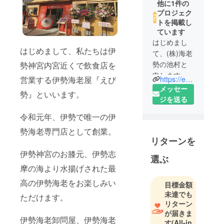
他に1件の
プロジェク
トを掲載し
ています
はじめまし
はじめまして、私たちは伊
て、(株)海老
勢の池村と
勢神宮内宮近くで飲食店を
申します。
営業する伊勢海老屋『えび
https://ebise-ise.com
三重県伊勢
メッセー
勢』といいます。
市 伊勢神
ジを送る
宮内宮近く
令和元年、伊勢で唯一の伊
にて 伊勢
海老屋えび
勢海老専門店として創業。
リターンを
勢を運営し
ています。
伊勢神宮のお膝元、伊勢志
選ぶ
素材そのも
摩の海より水揚げされた最
のの旨味
高の伊勢海老をお楽しみい
目標金額
を、じっく
未達でも
りと味わっ
ただけます。
リターン
ていただき
が届きま
たい……。
伊勢海老卸問屋、伊勢海老
す
(All-in