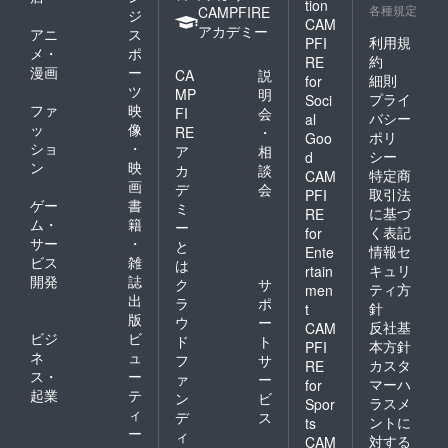
tion
各種規定
CAMPFIRE
ジ
CAM
アカデミー
アニ
ス
利用規
PFI
メ・
ポ
約
RE
漫画
ー
CA
説
細則
for
ツ
MP
明
プライ
Soci
ファ
映
FI
会
バシー
al
ッ
像
RE
・
ポリ
Goo
ショ
・
ア
相
シー
d
ン
映
カ
談
特定商
CAM
画
デ
会
取引法
PFI
ゲー
書
ミ
に基づ
RE
ム・
籍
ー
く表記
for
サー
・
と
情報セ
Ente
ビス
雑
は
キュリ
rtain
開発
誌
ク
サ
ティ方
men
出
ラ
ポ
針
t
版
ウ
ー
反社基
CAM
ビジ
ビ
ド
ト
本方針
PFI
ネ
ュ
フ
サ
カスタ
RE
ス・
ー
ァ
ー
マーハ
for
起業
テ
ン
ビ
ラスメ
Spor
ィ
デ
ス
ントに
ts
ー
ィ
対する
CAM