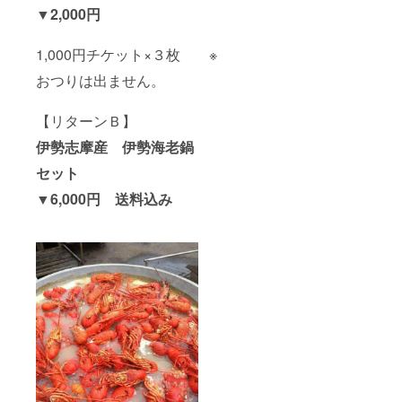
大豆を
▼2,000円
含む)
伊勢海
老鍋の
1,000円チケット×３枚 ※
素(たま
りしょ
おつりは出ません。
うゆ、
こいく
ちしょ
【リターンＢ】
うゆ、
伊勢志摩産
伊勢海老鍋
みり
ん、砂
セット
糖、に
ぼし、
▼6,000円 送料込み
食塩、
こん
ぶ、か
つお節/
カラメ
ル色
素、ア
ルコー
ル、調
味料(ア
ミノ酸
等)、(一
部に小
麦・大