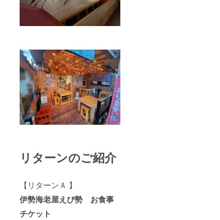
シラタ
キ(じゃ
がいも
澱粉
（じゃ
がい
も、
コーン
スター
チ、増
粘剤
（CMC
、増粘
多糖
類)、pH
調整
剤、グ
リシ
ン、
ミョウ
リターンのご紹介
バン)・
大根・
伊勢う
どん(小
【リターンＡ 】
麦粉、
伊勢海老屋えび勢 お食事
食塩/酸
味料
チケット
一部に