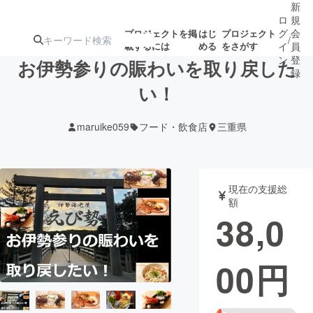
新
ロ
規
グ
会
プロジェクトを掲
はじ
プロジェクト
/
載するには
める
をさがす
イ
員
ン
登
お伊勢参りの賑わいを取り戻した
録
い！
人気のプロ
注目のリ
注目の新着プロ
募集終了が近いプ
もうすぐ公開
maruike059
フード・飲食店
三重県
ジェクト
ターン
ジェクト
ロジェクト
されます
アート・写真
音楽
現在の支援総
額
38,0
テクノロジー・ガジェット
ゲーム・サ
00
円
映像・映画
書籍・雑誌
ビジネス・起業
チャレンジ