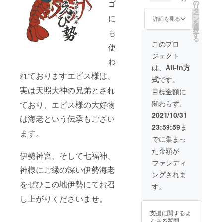
送)
揃って
ゴ
の
日〜令
リ
▼10,00
おりま
タ
和４年
ー
に
0円
す！
ン
12月31
詳細を見る
を
（100g
・簡
選
日まで
択
も
～500g
単に作
す
る
の伊勢
れるレ
このプロ
使
海老が
シピも
ジェクト
２匹～
おつけ
わ
５匹）
しま
は、
All-In方
鮮度あ
す。
れておりますエビス様は、
式
です。
ふれる
三重
伊勢海
実は天照大神の兄弟とされ
県伊勢
目標金額に
老を活
志摩で
関わらず、
ており、エビス様の大好物
きたま
採れた
まお送
本場の
2021/10/31
は海老という伝承もござい
り致し
伊勢海
23:59:59
ま
ます！
老を使
ます。
用して
でに集まっ
いま
た金額が
す。
伊勢神宮、そして七福神、
みえの
ファンディ
神様にご縁の深い伊勢海老
野菜・
ングされま
伊勢で
をぜひこの地伊勢にてお召
名物の
す。
伊勢う
し上がりくださいませ。
どんも
ご一緒
支援に関するよ
に！
くある質問