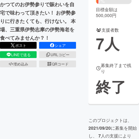
7%
かつてのお伊勢参りで賑わいを自
目標金額は
まちづくり・地域活性化
宅で味わって頂きたい！ お伊勢参
500,000円
りに行きたくても、行けない。 本
場、三重県伊勢志摩の伊勢海老を
支援者数
CAMPFIRE for Social Good
CAMPFIRE Creation
7
人
食べてみませんか？！
CAMPFIREふるさと納税
machi-ya
コミュニティ
ポスト
シェア
LINEで送る
URLコピー
埋め込み
QRコード
募集終了まで残
り
終了
このプロジェクトは、
2021/09/20
に募集を開始
し、
7
人の支援により