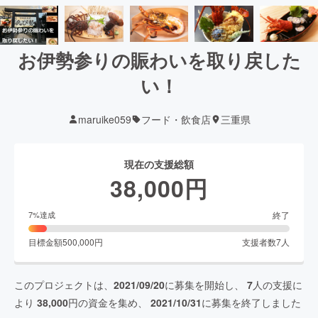
お伊勢参りの賑わいを取り戻した
い！
maruike059
フード・飲食店
三重県
現在の支援総額
38,000
円
終了
7
%達成
目標金額
500,000
円
支援者数
7
人
このプロジェクトは、
2021/09/20
に募集を開始し、
7
人の支援に
より
38,000
円の資金を集め、
2021/10/31
に募集を終了しました