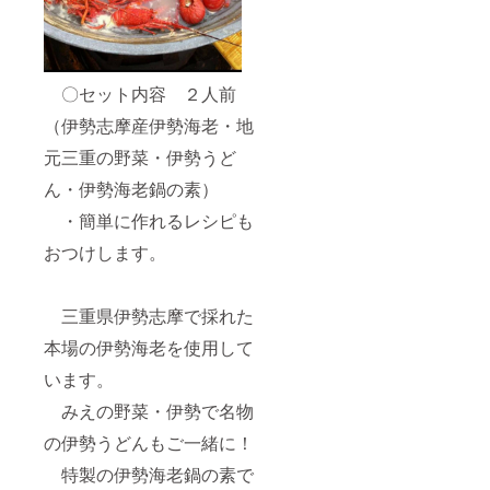
豆を含
む)) 〇
内容
量：
965g 〇
〇セット内容 ２人前
保存方
法：要
（伊勢志摩産伊勢海老・地
冷蔵
(10℃以
元三重の野菜・伊勢うど
下で保
存) 〇栄
ん・伊勢海老鍋の素）
養成分
表示：
・簡単に作れるレシピも
１食
(965ｇ)
おつけします。
当た
り 熱
量
三重県伊勢志摩で採れた
780cal
タン
本場の伊勢海老を使用して
パク
質
います。
21.4g
脂質
みえの野菜・伊勢で名物
4.2g
の伊勢うどんもご一緒に！
炭水化
物
特製の伊勢海老鍋の素で
168.3g