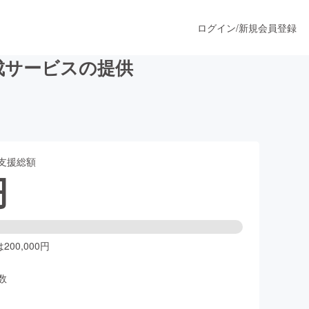
ログイン
/
新規会員登録
成サービスの提供
うすぐ公開されます
支援総額
プロダクト
円
ファッション
スポーツ
00,000円
数
ア
ソーシャルグッド
人