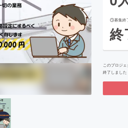
募集終
CAMPFIRE for Social Good
CAMPFIRE Creation
終
CAMPFIREふるさと納税
machi-ya
コミュニティ
このプロジェ
終了しました