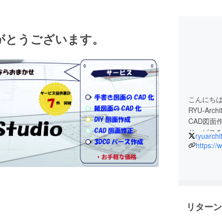
がとうございます。
こんにち
RYU-Arc
CAD図面
サービス
ryuarchi
https://
建築系高
業として
趣味はDI
土日を主
リターン