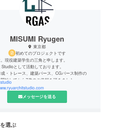
MISUMI Ryugen
東京都
初めてのプロジェクトです
は。現役建築学生の三角と申します。
hit Studioとして活動しております。
作成・トレース、建築パース、CGパース制作の
を開始してから7件のご依頼を頂きました。
tstudio
www.ryuarchitstudio.com
校卒業し、某建築専門学校に進学。在学中に個人事
メッセージを送る
開業しサービスを開始しました。
Yなどで棚や壁型棚等の制作。
に写真を撮影しに行きます。撮影している間は普段
を選ぶ