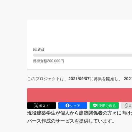
0
%達成
目標金額
200,000
円
このプロジェクトは、
2021/09/07
に募集を開始し、
202
ポスト
シェア
LINEで送る
U
現役建築学生が個人から建築関係者の方々に向け
パース作成のサービスを提供しています。