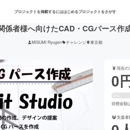
プロジェクトを掲載するには
はじめる
プロジェクトをさがす
関係者様へ向けたCAD・CGパース作
MISUMI Ryugen
チャレンジ
東京都
注目のリターン
注目の新着プロジェクト
募集終了が近いプロジェクト
も
現在の
音楽
舞台・パフォーマンス
0
ゲーム・サービス開発
フード・飲食店
0%
書籍・雑誌出版
アニメ・漫画
目標金額は2
支援者
チャレンジ
ビューティー・ヘルスケ
0