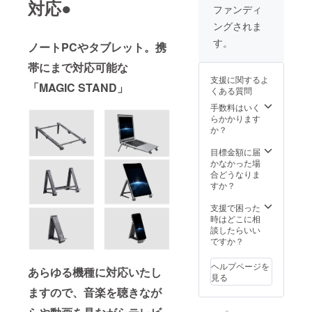
対応●
給状
ファンディ
況、製
ングされま
造工程
上の都
す。
ノートPCやタブレット。携
合等に
より出
帯にまで対応可能な
荷時期
支援に関するよ
が遅れ
「MAGIC STAND」
くある質問
る場合
があり
手数料はいく
ます。
らかかります
か？
目標金額に届
かなかった場
合どうなりま
すか？
支援で困った
時はどこに相
談したらいい
ですか？
ヘルプページを
あらゆる機種に対応いたし
見る
ますので、音楽を聴きなが