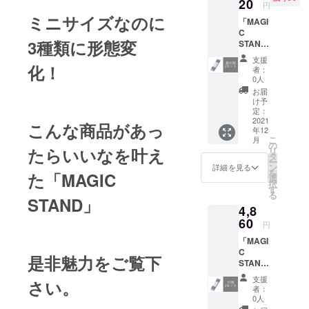
デザイ
20
ります。是
円
ン・仕
ミニサイズなのに
非私たちの
「MAGI
様は変
C
更にな
商品をその
3種類に形態変
STAND
る可能
手にお取り
」1セッ
性もご
支援
ください。
ト
ざいま
化！
者：
【税・
す。ご
0人
送料
了承く
お届
込】 50
ださ
け予
名様限
い。 ※
定：
定価
2021
ご注文
こんな商品があっ
年12
格！
状況、
こ
月
【一般
使用部
の
たらいいなを叶え
リ
販売予
材の供
タ
ー
定価格
給状
ン
詳細を見る
を
た「MAGIC
の5400
況、製
選
択
円から
造工程
す
る
20％オ
上の都
STAND」
4,8
フ】 ※
合等に
デザイ
60
より出
円
ン・仕
荷時期
「MAGI
様は変
が遅れ
C
更にな
る場合
是非魅力をご覧下
STAND
る可能
があり
」1セッ
性もご
ます。
支援
さい。
ト
ざいま
者：
【税・
す。ご
0人
送料
了承く