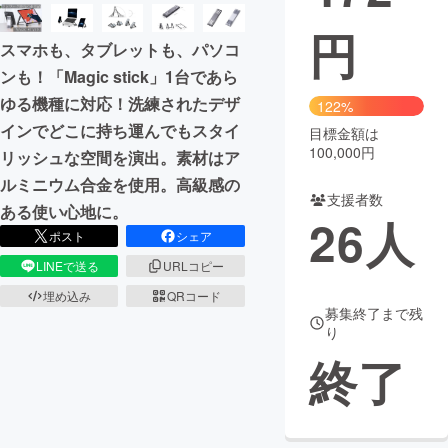
円
まちづくり・地域活性化
スマホも、タブレットも、パソコ
ンも！「Magic stick」1台であら
CAMPFIRE for Social Good
CAMPFIRE Creation
ゆる機種に対応！洗練されたデザ
122%
CAMPFIREふるさと納税
machi-ya
コミュニティ
インでどこに持ち運んでもスタイ
目標金額は
100,000円
リッシュな空間を演出。素材はア
ルミニウム合金を使用。高級感の
支援者数
ある使い心地に。
26
人
ポスト
シェア
LINEで送る
URLコピー
埋め込み
QRコード
募集終了まで残
り
終了