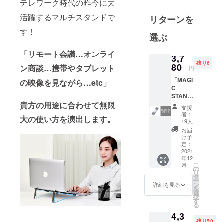
テレワーク時代の昨今に大
しいスター
活躍するマルチスタンドで
リターンを
トアップ
チームで
す！
選ぶ
す。チーム
は、家庭用
「リモート会議…オンライ
3,7
品、工家電
残り6
80
ン商談…携帯やタブレット
円
製品、面白
「MAGI
の映像を見ながら…etc」
く便利を追
C
求するよう
STAND
」1セッ
貴方の用途に合わせて無限
に構成され
支援
ト
者：
ています。
大の使い方を演出します。
【税・
19人
チームの目
送料
お届
込】 25
け予
標は、高品
名様限
定：
質で「便
定価
2021
年12
格！
利」「面白
こ
月
【一般
の
い」「革新
リ
販売予
タ
ー
的」をお客
定価格
ン
詳細を見る
を
の5400
様の手にを
選
択
円から
す
モットーに
る
30％オ
運営してお
4,3
フ】 ※
残り50