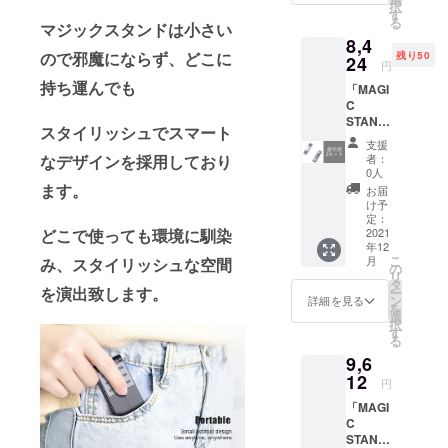
択
10800
より出
す
る
円から
マジックスタンドは小さい
荷時期
8,4
33％オ
が遅れ
ので邪魔にならず、どこに
残り50
フ】 ※
24
る場合
円
デザイ
があり
持ち運んでも
「MAGI
ン・仕
ます。
C
様は変
STAND
更にな
スタイリッシュでスマート
」2セッ
る可能
支援
ト
性もご
者：
なデザインを採用しており
【税・
ざいま
0人
送料
す。ご
ます。
お届
込】 50
了承く
け予
名様限
ださ
定：
定価
2021
どこで使っても環境に馴染
い。 ※
年12
格！
ご注文
こ
月
み、スタイリッシュな空間
【一般
状況、
の
リ
販売予
使用部
タ
を演出致します。
ー
定価格
材の供
ン
詳細を見る
を
の
給状
選
択
10800
況、製
す
る
円から
造工程
9,6
22％オ
上の都
フ】 ※
12
合等に
円
デザイ
より出
「MAGI
ン・仕
荷時期
C
様は変
が遅れ
STAND
更にな
る場合