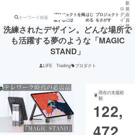
新
ロ
規
グ
会
プロジェクトを掲
はじ
プロジェクト
/
載するには
める
をさがす
イ
員
ン
登
洗練されたデザイン。どんな場所で
録
も活躍する夢のような「MAGIC
STAND」
人気のプロ
注目のリ
注目の新着プロ
募集終了が近いプ
もうすぐ公開
ジェクト
ターン
ジェクト
ロジェクト
されます
LIFE Trading
プロダクト
アート・写真
音楽
現在の支援総
テクノロジー・ガジェット
ゲーム・サ
額
122,
映像・映画
書籍・雑誌
472
ビジネス・起業
チャレンジ