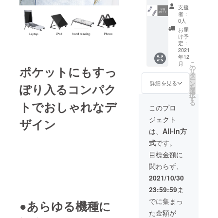
」2セッ
る可能
があり
支援
ト
性もご
ます。
者：
【税・
ざいま
0人
送料
す。ご
お届
込】
了承く
け予
【一般
ださ
定：
販売予
2021
い。 ※
年12
定価格
ご注文
こ
月
の
状況、
の
ポケットにもすっ
リ
10800
使用部
タ
ー
円から
材の供
ン
詳細を見る
ぽり入るコンパク
を
11％オ
給状
選
択
フ】 ※
況、製
す
る
トでおしゃれなデ
デザイ
造工程
このプロ
ン・仕
上の都
ジェクト
ザイン
様は変
合等に
更にな
より出
は、
All-In方
る可能
荷時期
式
です。
性もご
が遅れ
ざいま
る場合
目標金額に
す。ご
があり
関わらず、
了承く
ます。
ださ
2021/10/30
い。 ※
23:59:59
ま
ご注文
状況、
でに集まっ
●あらゆる機種に
使用部
た金額が
材の供