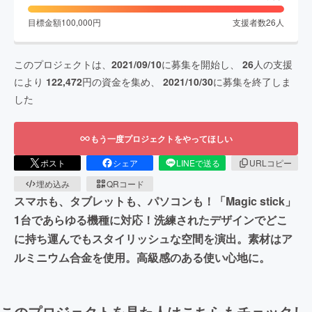
目標金額
100,000
円
支援者数
26
人
このプロジェクトは、
2021/09/10
に募集を開始し、
26
人の支援
により
122,472
円の資金を集め、
2021/10/30
に募集を終了しま
した
もう一度プロジェクトをやってほしい
ポスト
シェア
LINEで送る
URLコピー
埋め込み
QRコード
スマホも、タブレットも、パソコンも！「Magic stick」
1台であらゆる機種に対応！洗練されたデザインでどこ
に持ち運んでもスタイリッシュな空間を演出。素材はア
ルミニウム合金を使用。高級感のある使い心地に。
このプロジェクトを見た人はこちらもチェックし