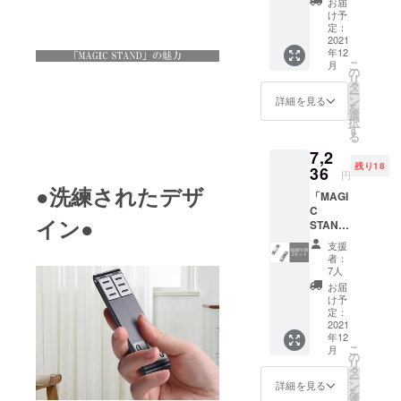
お届
込】
ださ
け予
【一般
い。 ※
定：
販売予
2021
ご注文
年12
定価格
状況、
こ
月
の5400
使用部
の
リ
円から
材の供
タ
ー
10％オ
給状
ン
詳細を見る
を
フ】 ※
況、製
選
択
デザイ
造工程
す
る
ン・仕
上の都
7,2
様は変
合等に
残り18
更にな
36
より出
円
る可能
荷時期
●洗練されたデザ
「MAGI
性もご
が遅れ
C
ざいま
る場合
イン●
STAND
す。ご
があり
」2セッ
了承く
ます。
支援
ト
ださ
者：
【税・
い。 ※
7人
送料
ご注文
お届
込】 25
状況、
け予
名様限
使用部
定：
定価
2021
材の供
年12
格！
給状
こ
月
【一般
況、製
の
リ
販売予
造工程
タ
ー
定価格
上の都
ン
詳細を見る
を
の
合等に
選