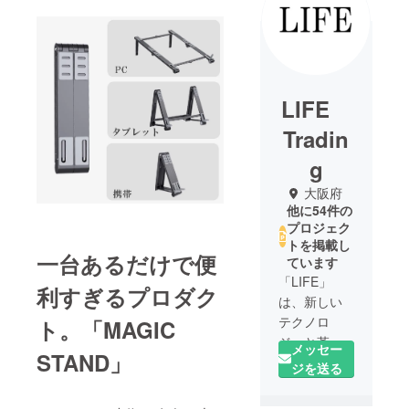
LIFE
Tradin
g
大阪府
他に54件の
プロジェク
トを掲載し
一台あるだけで便
ています
「LIFE」
利すぎるプロダク
は、新しい
テクノロ
ト。「MAGIC
ジーと革新
メッセー
STAND」
的な家電製
ジを送る
品の提供に
特化した新