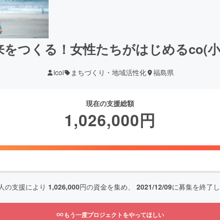
をつくる！女性たちがはじめるco(
icoi
まちづくり・地域活性化
福島県
現在の支援総額
1,026,000
円
人の支援により
1,026,000
円の資金を集め、
2021/12/09
に募集を終了し
もう一度プロジェクトをやってほしい