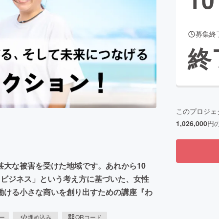
募集終
CAMPFIRE for Social Good
CAMPFIRE Creation
終
CAMPFIREふるさと納税
machi-ya
コミュニティ
このプロジェ
1,026,000
円
甚大な被害を受けた地域です。あれから10
円ビジネス」という考え方に基づいた、女性
働ける小さな商いを創り出すための講座『わ
ピー
埋め込み
QRコード