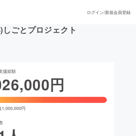
ログイン
/
新規会員登録
小)しごとプロジェクト
うすぐ公開されます
支援総額
プロダクト
026,000
円
ファッション
スポーツ
,000,000円
数
ア
ソーシャルグッド
1
人