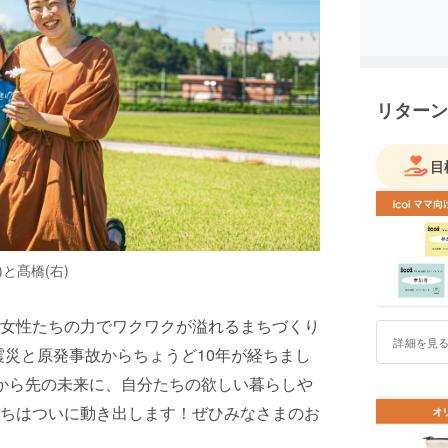
2021年
定
リターン
目
左)と髙橋(右)
女性たちの力でワクワクが溢れるまちづくり
詳細を見
震災と原発事故からちょうど10年が経ちまし
れから先の未来に、自分たちの欲しい暮らしや
ちはついに動き出します！ぜひみなさまのお