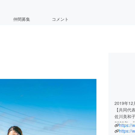
仲間募集
コメント
2019年1
【共同代
佐川美和
2020年
https://
ント開催
https://