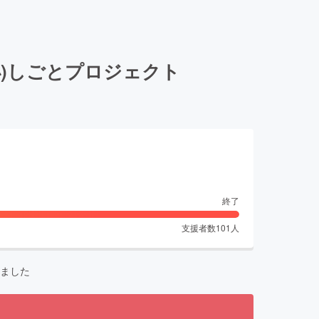
小)しごとプロジェクト
終了
支援者数
101
人
ました