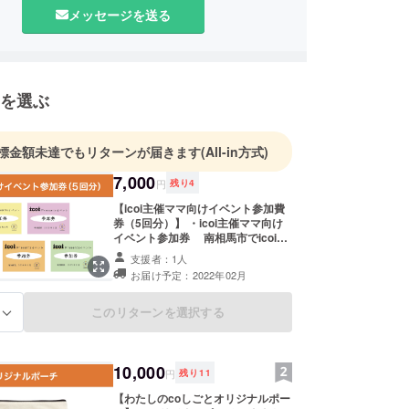
12月から『わたしのcoしごと 福の島』講座を開催予
メッセージを送る
を選ぶ
標金額未達でもリターンが届きます
(All-in方式)
7,000
円
残り
4
【icoi主催ママ向けイベント参加費
券（5回分）】 ・icoi主催ママ向け
イベント参加券 南相馬市でicoiが
毎月開催しているママと子ども向け
支援者：1人
のイベント(5回分)の参加チケットを
お届け予定：2022年02月
お渡しいたします。 icoi主催のイ
ベントで使用可能です。有効期限は
2023年2月までとなります。 ・オリ
このリターンを選択する
る
ジナルステッカー わたしのcoし
ごと福の島プロジェクトのロゴス
テッカーになります。 素材：塩化
ビニル サイズ：横約5.5cm×縦約
10,000
円
残り
11
6cm 厚さ約0.2mm ※サイズは多少
の差異が生じる場合があります。 ・
【わたしのcoしごとオリジナルポー