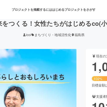
プロジェクトを掲載するには
はじめる
プロジェクトをさがす
をつくる！女性たちがはじめるco(
icoi
まちづくり・地域活性化
福島県
注目のリターン
注目の新着プロジェクト
募集終了が近いプロジェクト
も
現在の
音楽
舞台・パフォーマンス
1,
ゲーム・サービス開発
フード・飲食店
102%
書籍・雑誌出版
アニメ・漫画
目標金額は1
支援者
チャレンジ
ビューティー・ヘルスケ
10