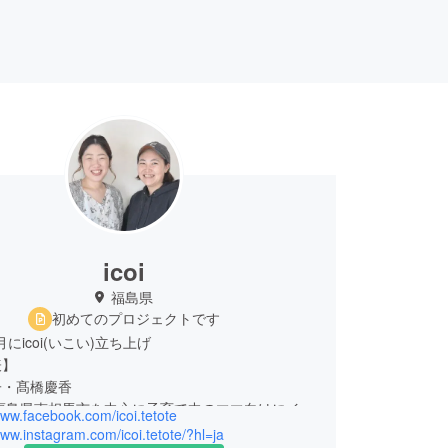
icoi
福島県
初めてのプロジェクトです
2月にicoi(いこい)立ち上げ
表】
子・髙橋慶香
～福島県南相馬市を中心に子育て中のママ向けにイベ
www.facebook.com/icoi.tetote
www.instagram.com/icoi.tetote/?hl=ja