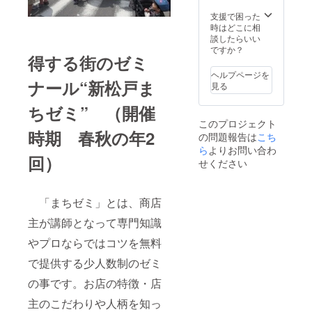
支援で困った
時はどこに相
談したらいい
ですか？
得する街のゼミ
ヘルプページを
ナール“新松戸ま
見る
ちゼミ” （開催
このプロジェクト
時期 春秋の年2
の問題報告は
こち
ら
よりお問い合わ
回）
せください
「まちゼミ」とは、商店
主が講師となって専門知識
やプロならではコツを無料
で提供する少人数制のゼミ
の事です。お店の特徴・店
主のこだわりや人柄を知っ