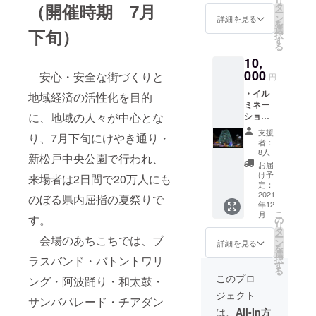
リ
援時、
（開催時期 7月
タ
ー
必ず備
ン
詳細を見る
を
考欄に
選
下旬）
択
ご希望
す
る
のお名
10,
前をご
記入く
000
安心・安全な街づくりと
円
ださ
・イル
い。 ・
地域経済の活性化を目的
ミネー
冷凍台
に、地域の人々が中心とな
ション
湾カス
点灯式
テラ
支援
り、7月下旬にけやき通り・
当日の
プレー
者：
写真３
ン 2個
8人
新松戸中央公園で行われ、
枚 ・駅
（300g/
お届
前掲示
個）
け予
来場者は2日間で20万人にも
板にお
定：
名前の
2021
のぼる県内屈指の夏祭りで
年12
貼り出
こ
月
し ※支
す。
の
リ
援時、
タ
ー
会場のあちこちでは、ブ
必ず備
ン
詳細を見る
を
考欄に
選
ラスバンド・バトントワリ
択
ご希望
す
る
のお名
このプロ
ング・阿波踊り・和太鼓・
前をご
ジェクト
記入く
サンバパレード・チアダン
ださ
は、
All-In方