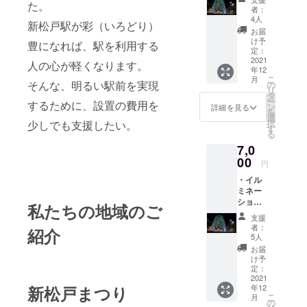
た。
当日の
者：
写真３
4人
新松戸駅が彩（いろどり）
枚 ・駅
お届
前掲示
け予
豊になれば、駅を利用する
板にお
定：
名前の
2021
人の心が軽くなります。
年12
貼り出
こ
月
し ※支
そんな、明るい駅前を実現
の
リ
援時、
タ
ー
するために、設置の費用を
必ず備
ン
詳細を見る
を
考欄に
選
択
少しでも支援したい。
ご希望
す
る
のお名
7,0
前をご
記入く
00
円
ださ
・イル
い。 ・
ミネー
冷凍台
ション
湾カス
私たちの地域のご
点灯式
テラ
支援
当日の
プレー
者：
紹介
写真３
ン 1個
5人
枚 ・駅
（300g/
お届
前掲示
個）
け予
板にお
定：
名前の
2021
新松戸まつり
年12
貼り出
こ
月
し ※支
の