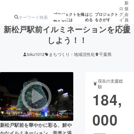
新
ロ
規
グ
会
プロジェクトを掲
はじ
プロジェクト
/
載するには
める
をさがす
イ
員
ン
登
新松戸駅前イルミネーションを応援
録
しよう！！
人気のプロ
注目のリ
注目の新着プロ
募集終了が近いプ
もうすぐ公開
toku1012
まちづくり・地域活性化
千葉県
ジェクト
ターン
ジェクト
ロジェクト
されます
アート・写真
音楽
現在の支援総
額
184,
テクノロジー・ガジェット
ゲーム・サ
000
映像・映画
書籍・雑誌
新松戸駅前を華やかに彩る、鮮や
ビジネス・起業
チャレンジ
かなイルミネーション、音楽と温