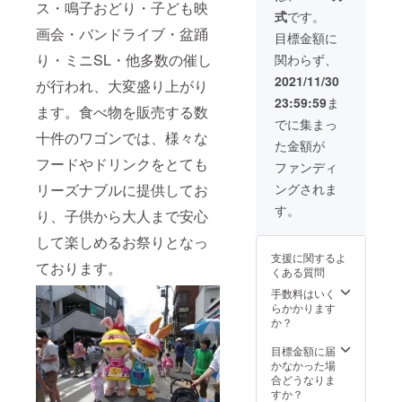
い。 ・
ス・鳴子おどり・子ども映
式
です。
松戸ア
画会・バンドライブ・盆踊
ソート
目標金額に
(焼菓子
り・ミニSL・他多数の催し
関わらず、
詰合せ)
8個入り
2021/11/30
が行われ、大変盛り上がり
23:59:59
ま
ます。食べ物を販売する数
でに集まっ
十件のワゴンでは、様々な
た金額が
フードやドリンクをとても
ファンディ
リーズナブルに提供してお
ングされま
す。
り、子供から大人まで安心
して楽しめるお祭りとなっ
支援に関するよ
ております。
くある質問
手数料はいく
らかかります
か？
目標金額に届
かなかった場
合どうなりま
すか？