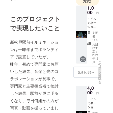
方式)
1,0
00
円
このプロジェクト
・イル
ミネー
で実現したいこと
ション
点灯式
支援
当日の
者：
写真３
11人
新松戸駅前イルミネーショ
枚 ・駅
お届
前掲示
け予
ンは一昨年までボランティ
板にお
定：
名前の
2021
アで設置していたが、
年12
貼り出
こ
月
し ※支
昨年、初めて専門家にお願
の
リ
援時、
タ
ー
いした結果、音楽と光のコ
必ず備
ン
詳細を見る
を
考欄に
選
ラボレーションが見事で、
択
ご希望
す
る
のお名
専門家と主要担当者で検討
4,0
前をご
記入く
00
した結果、駅前が更に明る
円
ださ
・イル
い。
くなり、毎日何組かの方が
ミネー
ション
写真・動画を撮っていまし
点灯式
支援