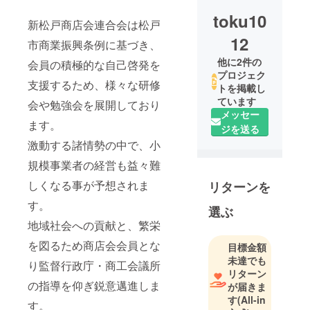
toku10
新松戸商店会連合会は松戸
12
市商業振興条例に基づき、
他に2件の
会員の積極的な自己啓発を
プロジェク
支援するため、様々な研修
トを掲載し
ています
会や勉強会を展開しており
メッセー
ます。
ジを送る
激動する諸情勢の中で、小
規模事業者の経営も益々難
しくなる事が予想されま
リターンを
す。
選ぶ
地域社会への貢献と、繁栄
を図るため商店会会員とな
目標金額
未達でも
り監督行政庁・商工会議所
リターン
の指導を仰ぎ鋭意邁進しま
が届きま
す
(All-in
す。