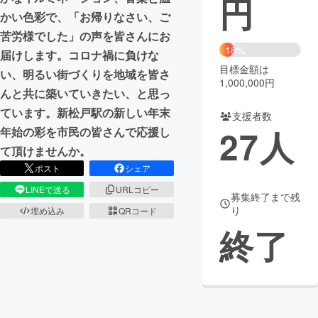
円
かい色彩で、「お帰りなさい、ご
まちづくり・地域活性化
苦労様でした」の声を皆さんにお
18%
届けします。コロナ禍に負けな
目標金額は
CAMPFIRE for Social Good
CAMPFIRE Creation
い、明るい街づくりを地域を皆さ
1,000,000円
CAMPFIREふるさと納税
machi-ya
コミュニティ
んと共に築いていきたい、と思っ
ています。新松戸駅の新しい年末
支援者数
27
人
年始の彩を市民の皆さんで応援し
て頂けませんか。
ポスト
シェア
LINEで送る
URLコピー
募集終了まで残
り
埋め込み
QRコード
終了