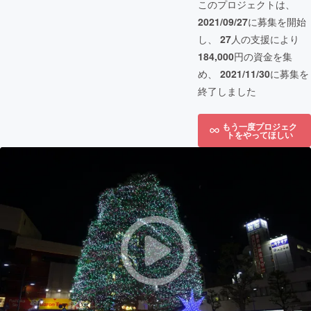
このプロジェクトは、
2021/09/27
に募集を開始
し、
27
人の支援により
184,000
円の資金を集
め、
2021/11/30
に募集を
終了しました
もう一度プロジェク
トをやってほしい