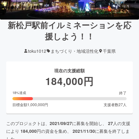
新松戸駅前イルミネーションを応
援しよう！！
toku1012
まちづくり・地域活性化
千葉県
現在の支援総額
184,000
円
終了
18
%達成
目標金額
1,000,000
円
支援者数
27
人
このプロジェクトは、
2021/09/27
に募集を開始し、
27
人の支援
により
184,000
円の資金を集め、
2021/11/30
に募集を終了しま
した