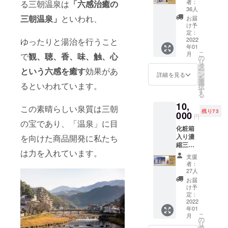
者：
る三朝温泉は
「六感治癒の
３本
おみやげ等
36人
セット
三朝温泉」
といわれ、
お届
「ぷち」と
(送料込
け予
思えないほ
み) 三朝
定：
温泉水
2022
ゆったりと湯治を行うこと
どの商品ラ
年01
の魅力
こ
インナップ
月
で
観、聴、香、味、触、心
がつ
の
リ
まった
を揃えた独
タ
という六感を癒す
効果があ
ー
パンフ
ン
詳細を見る
特の店舗で
を
レット
選
るといわれています。
択
す。
付き。
す
る
「三晩
10,
泊まっ
この素晴らしい泉質は三朝
余分な添加
残り73
て、三
000
円
物は一切使
度朝を
の宝であり、「温泉」に目
化粧箱
迎えれ
用せず、天
入り濃
を向けた商品開発に私たち
ば元気
然温泉を自
縮三朝
にな
は力を入れています。
温泉水
る」と
然のまま10
支援
500ml×
語り継
者：
倍に濃縮し
3本セッ
がれる
27人
た「濃縮三
トに、
三朝温
お届
手や足
泉。 身
け予
朝温泉水」
などの
体に嬉
定：
は、旅行で
部分浴
2022
しい効
年01
にお使
お越しいた
能たっ
こ
月
いいた
ぷりの
の
だいた方か
リ
だける
名湯・
タ