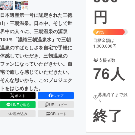
円
まちづくり・地域活性化
日本遺産第一号に認定された三徳
山・三朝温泉。日本中、そして世
CAMPFIRE for Social Good
CAMPFIRE Creation
界中の人々に、三朝温泉の源泉
91%
CAMPFIREふるさと納税
machi-ya
コミュニティ
100％「濃縮三朝温泉水」で三朝
目標金額は
1,000,000円
温泉のすばらしさを自宅で手軽に
体感していただき、三朝温泉の
支援者数
ファンになっていただきたい。自
76
人
宅で癒しを感じていただきたい。
そんな思いから、このプロジェク
トをはじめました。
募集終了まで残
ポスト
シェア
り
LINEで送る
URLコピー
終了
埋め込み
QRコード