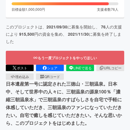
目標金額
1,000,000
円
支援者数
76
人
このプロジェクトは、
2021/09/30
に募集を開始し、
76
人の支援
により
915,500
円の資金を集め、
2021/11/30
に募集を終了しま
した
もう一度プロジェクトをやってほしい
ポスト
シェア
LINEで送る
URLコピー
埋め込み
QRコード
日本遺産第一号に認定された三徳山・三朝温泉。日本
中、そして世界中の人々に、三朝温泉の源泉100％「濃
縮三朝温泉水」で三朝温泉のすばらしさを自宅で手軽に
体感していただき、三朝温泉のファンになっていただき
たい。自宅で癒しを感じていただきたい。そんな思いか
ら、このプロジェクトをはじめました。