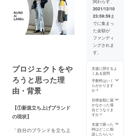
関わらず、
現在制
ん。
トに法
作中
人スポ
2021/12/10
ンサー
23:59:59
ま
として
お名前
でに集まっ
の掲載
た金額が
※支援
時、必
ファンディ
ず備考
ングされま
欄にご
希望の
す。
お名前
をご記
入くだ
プロジェクトをや
支援に関するよ
さい。
くある質問
⑤サイ
ろうと思った理
ト広告
手数料はいく
枠1ヵ月
らかかります
由・背景
分最優
か？
先ご案
内
目標金額に届
（サー
かなかった場
【①新規立ち上げブランド
ビス開
合どうなりま
始後少
すか？
の現状】
し期間
をいた
支援で困った
だきま
時はどこに相
「自分のブランドを立ち上
す。）
談したらいい