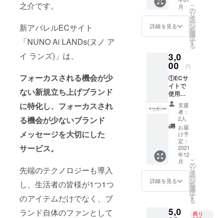
いただ
之介です。
こ
から、アイ
月
きま
の
リ
す。
ドルだけで
タ
ー
ン
新アパレルECサイト
詳細を見る
なく美容や
を
選
択
ファッショ
「NUNO Ai LANDs(ヌノ ア
す
る
ンの領域で
イ ランズ)」は、
3,0
も挑戦して
00
円
います。
フォーカスされる機会が少
①ECサ
趣味は散歩
イトで
ない新規立ち上げブランド
で、東京の
使用で
きる会
道大体分か
に特化し、フォーカスされ
支援
員ポイ
者：
ります。
ント
る機会が少ないブランド
2人
1000円
お届
分×2回
メッセージを大切にした
け予
有効期
定：
サービス。
限：
2021
年12
2022年
こ
月
1月〜
の
先端のテクノロジーも導入
リ
2022年
タ
ー
12月
ン
詳細を見る
し、生活者の皆様が1つ1つ
を
②PRE
選
択
OPEN
す
のアイテムだけでなく、ブ
る
ご招待
5,0
③サイ
ランド自体のファンとして
残り
トに個