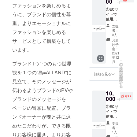
00
100
円
ファッションを楽しめるよ
人スポ
①ECサ
ンサー
うに、ブランドの個性を尊
イトで
として
使用で
お名前
重。よりエモーショナルに
きる会
の掲載
支援
員ポイ
※支援
者：
ファッションを楽しめる
ント
時、必
0人
1000円
ず備考
サービスとして構築をして
お届
分 有効
欄にご
け予
期限：
います。
希望の
定：
2022年
2021
お名前
年12
1月〜
をご記
こ
月
ブランド1つ1つのもつ世界
2022年
入くだ
の
リ
12月 ②
さい。
タ
ー
観を１つの”島=Ai LAND”に
記念T
ン
詳細を見る
を
シャツ
選
見立て、そのメッセージが
択
③PRE
す
る
OPEN
伝わるようブランドのPVや
10,
ご招待
残り99
④サイ
000
ブランドのメッセージを
円
トに個
①ECサ
ページの冒頭に配置。ブラ
人スポ
イトで
ンサー
ンドオーナーが魂と共に込
使用で
として
きる会
お名前
支援
めたこだわりが、できる限
員ポイ
の掲載
者：
ント
（金額
1人
りお客様に届き、よりお客
1000円
順に上