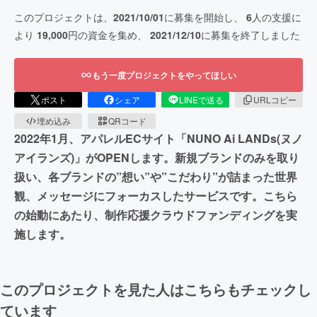
このプロジェクトは、
2021/10/01
に募集を開始し、
6
人の支援に
より
19,000
円の資金を集め、
2021/12/10
に募集を終了しました
もう一度プロジェクトをやってほしい
ポスト
シェア
LINEで送る
URLコピー
埋め込み
QRコード
2022年1月、アパレルECサイト「NUNO Ai LANDs(ヌノ
アイランズ)」がOPENします。新規ブランドのみを取り
扱い、各ブランドの”想い”や”こだわり”が詰まった世界
観、メッセージにフォーカスしたサービスです。こちら
の始動にあたり、制作応援クラウドファンディングを実
施します。
このプロジェクトを見た人はこちらもチェックし
ています