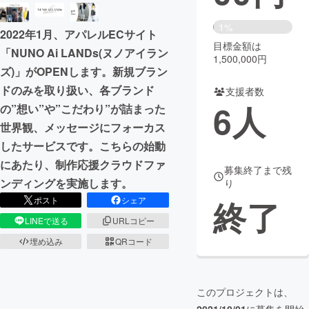
まちづくり・地域活性化
1%
2022年1月、アパレルECサイト
目標金額は
「NUNO Ai LANDs(ヌノアイラン
1,500,000円
CAMPFIRE for Social Good
CAMPFIRE Creation
ズ)」がOPENします。新規ブラン
ドのみを取り扱い、各ブランド
CAMPFIREふるさと納税
machi-ya
コミュニティ
支援者数
6
人
の”想い”や”こだわり”が詰まった
世界観、メッセージにフォーカス
したサービスです。こちらの始動
にあたり、制作応援クラウドファ
募集終了まで残
ンディングを実施します。
り
終了
ポスト
シェア
LINEで送る
URLコピー
埋め込み
QRコード
このプロジェクトは、