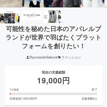
可能性を秘めた日本のアパレルブ
ランドが世界で羽ばたくプラット
フォームを創りたい！
RyunosukeSakurai
ファッション
現在の支援総額
19,000
円
終了
1
%達成
目標金額
1,500,000
円
支援者数
6
人