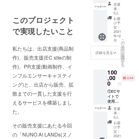
きる会
ンサー
支援
員ポイ
として
者：
ント
お名前
0人
2000円
の掲載
このプロジェクト
お届
分×5回
※支援
け予
有効期
時、必
定：
で実現したいこと
限：
2021
ず備考
年12
2022年
欄にご
こ
月
1月〜
希望の
の
リ
2022年
お名前
タ
私たちは、出店支援(商品制
ー
12月 ②
をご記
ン
詳細を見る
を
記念T
作)、販売支援(EC siteの制
入くだ
選
択
シャツ2
さい。
す
る
作)、PR支援(動画制作、イ
種
100
③PRE
ンフルエンサーキャスティ
OPEN
,00
残り30
ご招待
0
ング)と、出店から販売、拡
円
④サイ
トに個
①ECサ
散までの一貫した支援を行
人スポ
イトで
ンサー
使用で
えるサービスを構築しまし
として
きる会
支援
た。
お名前
員ポイ
者：
の掲載
ント
0人
（金額
2000円
お届
その販売支援にあたる今回
順に上
分×10回
け予
部より
有効期
定：
の「NUNO Ai LANDs(ヌノ
記載さ
限：
2021