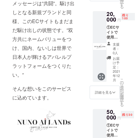
択
メッセージは”共闘”。駆け出
シャツ
ず備考
す
る
２種
欄にご
しとなる新規ブランドと同
20,
③PRE
希望の
残り
OPEN
000
お名前
100
円
様、このECサイトもまだま
ご招待
をご記
①ECサ
入くだ
だ駆け出しの状態です。”双
イトで
さい。
使用で
方共にネームバリューをつ
きる会
支援
員ポイ
け、国内、ないしは世界で
者：
ント
0人
日本人が輝けるアパレルプ
1000円
お届
分×4回
け予
ラットフォームをつくりた
有効期
定：
限：
2021
い。”
年12
2022年
こ
月
1月〜
の
リ
2022年
タ
そんな想いをこのサービス
ー
12月 ②
ン
詳細を見る
を
記念T
に込めています。
選
択
シャツ2
す
る
種
50,
③PRE
残り30
OPEN
000
円
ご招待
①ECサ
④サイ
イトで
トに個
使用で
人スポ