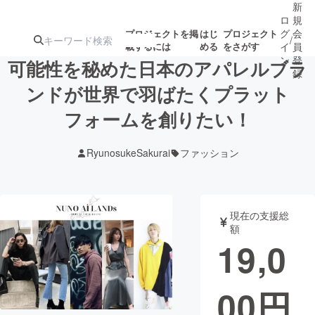
新
ロ
規
グ
会
プロジェクトを掲
はじ
プロジェクト
/
載するには
める
をさがす
イ
員
ン
登
可能性を秘めた日本のアパレルブラ
録
ンドが世界で羽ばたくプラット
フォームを創りたい！
人気のプロ
注目のリ
注目の新着プロ
募集終了が近いプ
もうすぐ公開
ジェクト
ターン
ジェクト
ロジェクト
されます
RyunosukeSakurai
ファッション
アート・写真
音楽
現在の支援総
テクノロジー・ガジェット
ゲーム・サ
額
19,0
映像・映画
書籍・雑誌
00
円
ビジネス・起業
チャレンジ