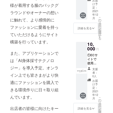
お届
分×2回
部より
け予
様が着用する服のバックグ
有効期
記載さ
定：
限：
2021
せてい
ラウンドやオーナーの想い
年12
2022年
ただき
こ
月
に触れて、より感情的に
1月〜
ます）
の
リ
2022年
※支援
タ
ー
ファッションに愛着を持っ
12月 ②
時、必
ン
詳細を見る
を
記念T
ず備考
選
ていただけるようにサイト
択
シャツ
欄にご
す
る
③PRE
希望の
構築を行っています。
10,
OPEN
お名前
ご招待
000
をご記
円
④サイ
入くだ
また、アプリケーションで
①ECサ
トに個
さい。
イトで
人スポ
は「AI身体採寸テクノロ
使用で
ンサー
ジー」を導入予定。オンラ
きる会
として
支援
員ポイ
お名前
者：
イン上でも皆さまがより快
ント
の掲載
0人
1000円
（金額
お届
適にファッションを購入で
分×2回
順に上
け予
有効期
部より
定：
きる環境作りに日々取り組
限：
2021
記載さ
年12
2022年
せてい
んでいます。
こ
月
1月〜
ただき
の
リ
2022年
ます）
タ
ー
12月 ②
出店者の皆様に向けたキー
※支援
ン
詳細を見る
を
記念T
時、必
選