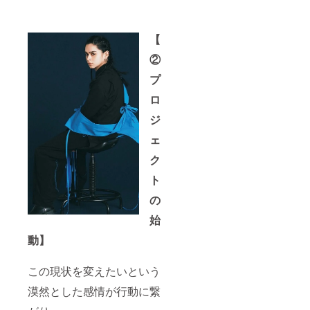
【
②
プ
ロ
ジ
ェ
ク
ト
の
始
動】
この現状を変えたいという
漠然とした感情が行動に繋