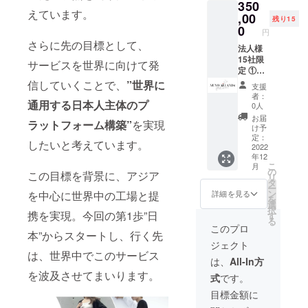
350
令に違
枠1ヵ月
希望の
えています。
反する
分優先
お名前
,00
残り15
内容な
ご案内
をご記
0
円
どはお
（サー
入くだ
さらに先の目標として、
受けで
ビス開
さい。
法人様
きませ
始後少
③サイ
15社限
サービスを世界に向けて発
ん。
し期間
ト広告
定 ①ブ
⑥SHIKI
をいた
枠1ヵ月
ランド
信していくことで、
”世界に
支援
JAPAN
だきま
分最優
制作を
者：
リリー
す。）
先ご案
ご希望
通用する日本人主体のプ
0人
ス服ご
※公序良
内
の場合
お届
ラットフォーム構築”
を実現
提供(ユ
俗に反
（サー
時初期
け予
ニセッ
する内
ビス開
費用10
定：
したいと考えています。
クス)※
容、法
始後少
万円に
2022
年12
現在制
令に違
し期間
て実施
こ
月
作中
反する
をいた
可能 ②
の
この目標を背景に、アジア
リ
内容な
だきま
ブラン
タ
ー
どはお
す。）
ド立ち
ン
を中心に世界中の工場と提
詳細を見る
を
受けで
※公序良
上げに
選
択
きませ
俗に反
あたる
携を実現。今回の第1歩”日
す
る
ん。
する内
コンサ
このプロ
本”からスタートし、行く先
⑥SHIKI
容、法
ルティ
ジェクト
JAPAN
令に違
ングの
は、世界中でこのサービス
リリー
反する
実施。
は、
All-In方
ス服ご
内容な
③PRE
を波及させてまいります。
式
です。
提供(ユ
どはお
OPEN
ニセッ
受けで
ご招待
目標金額に
クス)※
きませ
④サイ