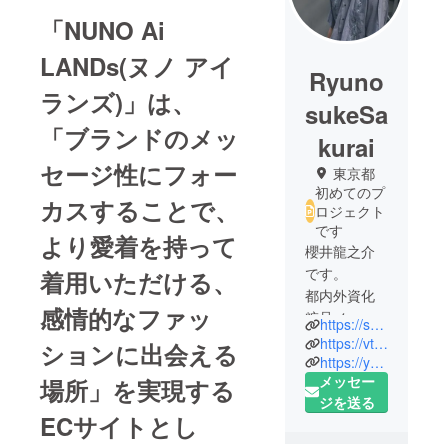
「NUNO Ai
LANDs(ヌノ アイ
Ryuno
ランズ)」は、
sukeSa
「ブランドのメッ
kurai
セージ性にフォー
東京都
初めてのプ
カスすることで、
ロジェクト
です
より愛着を持って
櫻井龍之介
です。
着用いただける、
都内外資化
感情的なファッ
粧品メー
https://shiki-beauty.com/
カーでPRを
https://vt.tiktok.com/ZSJcoap3t/
ションに出会える
やりなが
https://youtu.be/g9hZSDFsy2A
メッセー
場所」を実現する
ら、
ジを送る
美容サロン
ECサイトとし
の経営、ア