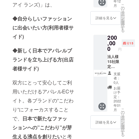
年12
せてい
2022年
アイ ランズ)」は、
こ
月
ただき
1月〜
の
リ
ます）
2022年
タ
ー
※支援
12月 ②
ン
◆自分らしいファッション
詳細を見る
を
時、必
記念T
選
択
ず備考
シャツ2
に出会いたい方(利用者様サ
す
る
欄にご
種
イド)
200
希望の
③PRE
お名前
OPEN
,00
残り15
をご記
ご招待
0
円
◆新しく日本でアパレルブ
入くだ
④サイ
さい。
トに個
法人様
ランドを立ち上げる方(出店
⑤サイ
人スポ
15社限
ト広告
ンサー
定
者様サイド)
枠1ヵ月
として
①PRE
支援
分優先
お名前
OPEN
者：
ご案内
の掲載
ご招待
双方にとって安心してご利
0人
（サー
※支援
②サイ
お届
用いただけるアパレルECサ
ビス開
時、必
トに法
け予
始後少
ず備考
人スポ
定：
イト。各ブランドの”こだわ
し期間
欄にご
ンサー
2022
年01
をいた
希望の
として
り”にフォーカスすること
こ
月
だきま
お名前
お名前
の
リ
す。）
をご記
の掲載
タ
で、
日本で新たなファッ
ー
※公序良
入くだ
※支援
ン
詳細を見る
を
俗に反
さい。
時、必
ションへの”こだわり”が芽
選
択
する内
⑤サイ
ず備考
す
る
生える沸点を創りたい
と考
容、法
ト広告
欄にご