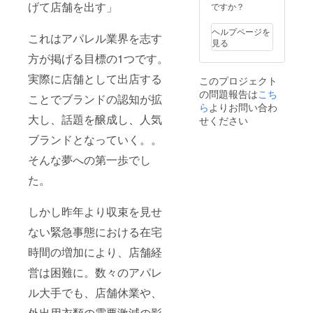
※公序良
げて店舗を出す」
ですか？
俗に反
する内
ヘルプページを
これはアパレル業界を志す
容、法
見る
令に違
方が掲げる目標の1つです。
反する
内容な
実際に店舗として出店する
このプロジェクト
どはお
の問題報告は
こち
受けで
ことでブランドの認知が拡
きませ
ら
よりお問い合わ
ん。
大し、話題を醸成し、人気
せください
ブランドとなっていく。。
そんな夢への第一歩でし
た。
しかし昨年より収束を見せ
ない緊急事態における在宅
時間の増加により、店舗経
営は困難に。数々のアパレ
ル大手でも、店舗休業や、
外出用衣類の需要激減の影