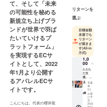
パレルECサ
て、そして「未来
イトの設
リターンを
の可能性を秘める
立、アイド
ルプロ
選ぶ
新規立ち上げブラ
デュースを
行っていま
ンドが世界で羽ば
目標金額
す。
未達でも
たいていけるプ
自身として
リターン
アイドル活
が届きま
ラットフォーム」
動経験があ
す
(All-in
方式)
り、
を実現するECサ
その時に感
1,0
イトとして、2022
00
じた、舞台
円
だけでなく
ただた
年1月より公開す
だ支
毎日という
援。 御
るアパレルECサ
ステージで
礼の
支援
皆さんが輝
メッ
者：
イトです。
セージ
けるような
3人
をメー
お届
サービスを
ルにて
け予
創りたいと
お送り
定：
こんにちは。代表の櫻井龍
させて
2022
いう気持ち
年01