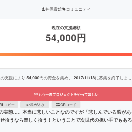
神保貴雄
コミュニティ
現在の支援総額
54,000
円
人の支援により
54,000
円の資金を集め、
2017/11/18
に募集を終了しまし
もう一度プロジェクトをやってほしい
RLコピー
埋め込み
QRコード
の実態…。本当に悲しいことなのですが「悲しんでいる暇があ
どうせ拾うなら楽しく拾う！ということで次世代の担い手でもあ