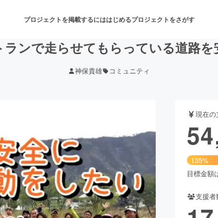
プロジェクトを掲載するには
はじめる
プロジェクトをさがす
イトランで走らせてもらっている道路
神保貴雄
コミュニティ
注目のリターン
注目の新着プロジェクト
募集終了が近いプロジェクト
も
現在の
音楽
舞台・パフォーマンス
54
ゲーム・サービス開発
フード・飲食店
135%
書籍・雑誌出版
アニメ・漫画
目標金額は4
支援者
チャレンジ
ビューティー・ヘルスケ
17