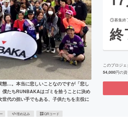
募集終
CAMPFIRE for Social Good
CAMPFIRE Creation
終
CAMPFIREふるさと納税
machi-ya
コミュニティ
このプロジェ
54,000
円の資
実態…。本当に悲しいことなのですが「悲し
僕たちRUNBAKAはゴミを拾うことに決め
次世代の担い手でもある、子供たちを主役に
ピー
埋め込み
QRコード