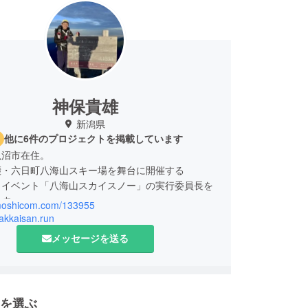
神保貴雄
新潟県
他に6件のプロジェクトを掲載しています
魚沼市在住。
麓・六日町八海山スキー場を舞台に開催する
トイベント「八海山スカイスノー」の実行委員長を
ます。
/moshicom.com/133955
hakkaisan.run
は、
メッセージを送る
冬を、誇れる体験に変えたい」
いから、仲間とともに立ち上げました。
然、雪、山、人。
を選ぶ
てを活かしながら、