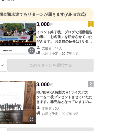
しく、そして心に残るイベントづくりを目指してい
標金額未達でもリターンが届きます
(All-in方式)
3,000
実行委員・ボランティア・協賛企業の皆さま、
円
加してくださる選手一人ひとりの力で成り立ってい
イベント終了後、ブログで活動報告
の際に「お名前」を紹介させていた
だきます。 お名前の紹介は1リター
ンにつき、ひとつとさせていただき
支援者：14人
ウドファンディングも、
ます。 本名以外で掲載希望の方は、
お届け予定：2017年11月
ご相談ください。 よろしくお願いい
緒につくる仲間”と出会うための挑戦です。
たします。 例： 【プロジェクトに
協力していただいた方々】 山田太郎
このリターンを選択する
る
さん 山田花子さん 南魚沼助さん 新
八海山スカイスノーの物語に
潟町子さん
ていただけたら嬉しいです。
3,000
円
RUNBAKA特製のＡ1サイズポス
ターを一枚プレゼントさせていただ
きます。非売品となっていますの
で、この機会にぜひ。郵送させてい
支援者：3人
ただきますので、ご住所の入力をお
お届け予定：2017年12月
願いします。送料はこちらで負担さ
せていただきます。折れや破けなど
ないよう厳重に郵送しますが、万が
一の場合はご了承ください。