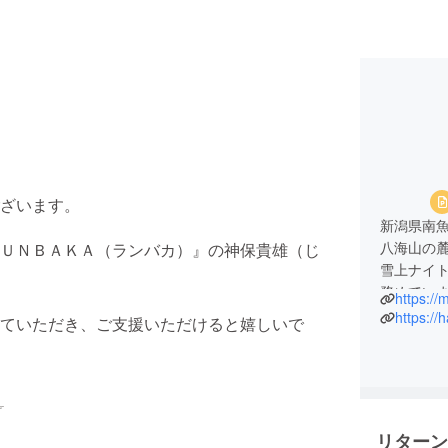
ざいます。
新潟県南
八海山の
ＵＮＢＡＫＡ（ランバカ）』の神保貴雄（じ
雪上ナイ
務めてい
https:/
https://
ていただき、ご支援いただけると嬉しいで
この大会
「雪国の
そんな想
地域の自
リターン
そのすべ