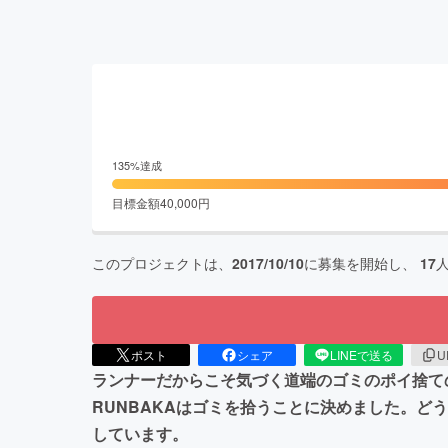
135
%達成
目標金額
40,000
円
このプロジェクトは、
2017/10/10
に募集を開始し、
17
ポスト
シェア
LINEで送る
U
ランナーだからこそ気づく道端のゴミのポイ捨て
RUNBAKAはゴミを拾うことに決めました。
しています。