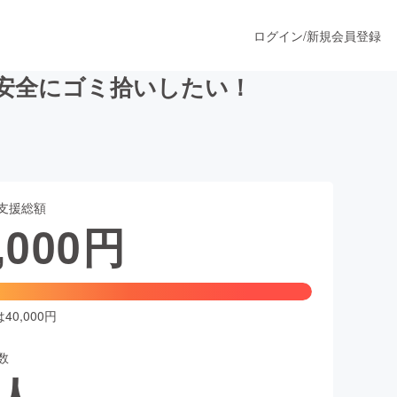
ログイン
/
新規会員登録
を安全にゴミ拾いしたい！
うすぐ公開されます
支援総額
プロダクト
,000
円
ファッション
スポーツ
0,000円
数
ア
ソーシャルグッド
人