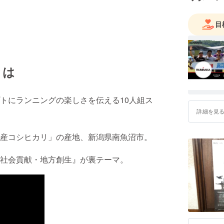
安全で楽
ます。
目
大会は、
そして参
ます。
とは
このクラ
大会を“一
トにランニングの楽しさを伝える10人組ス
詳細を見
どうか、
力を貸し
産コシヒカリ」の産地、新潟県南魚沼市。
社会貢献・地方創生』が裏テーマ。