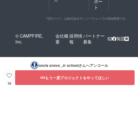
ポー
ト
「QRコード」は株式会社デンソーウェーブの登録商標です。
© CAMPFIRE,
会社概
採用情
パートナー
Inc.
要
報
募集
ancla snove_Jr school
さんへアンコール
もう一度プロジェクトをやってほしい
10