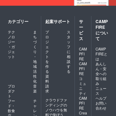
カテゴリー
起案サポート
サ
CAMP
ー
FIRE
テク
ま
プ
ス
ビ
につい
ノロ
ち
ロ
タ
ス
て
ジー
づ
ジ
ッ
・ガ
く
ェ
フ
CAM
CAMP
ジェ
り
ク
に
PFI
FIREと
ット
・
ト
相
RE
は
地
を
談
CAM
あんし
域
作
す
PFI
ん・安
活
る
る
RE
全への
性
資
コ
取り組
化
料
ミュ
み
プロ
音
請
ニ
ニュー
ダク
楽
求
ティ
ス
ト
CAM
ヘルプ
クラウドファ
フー
チ
PFI
お問い
ンディングの
ド・
ャ
RE
合わせ
ノウハウを無
飲食
レ
Crea
料で学ぼう
店
ン