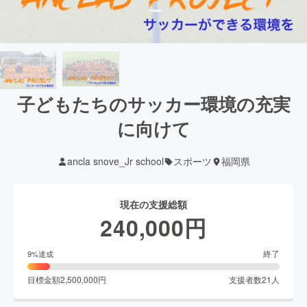
子どもたちのサッカー環境の充実
に向けて
ancla snove_Jr school
スポーツ
福岡県
現在の支援総額
240,000
円
終了
9
%達成
目標金額
2,500,000
円
支援者数
21
人