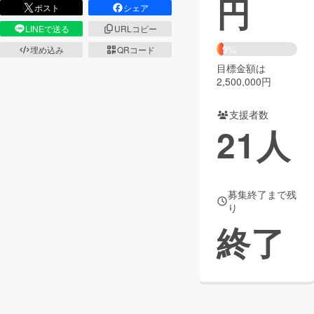
円
ポスト
シェア
まちづくり・地域活性化
LINEで送る
URLコピー
9%
埋め込み
QRコード
目標金額は
CAMPFIRE for Social Good
CAMPFIRE Creation
2,500,000円
CAMPFIREふるさと納税
machi-ya
コミュニティ
支援者数
21
人
募集終了まで残
り
終了