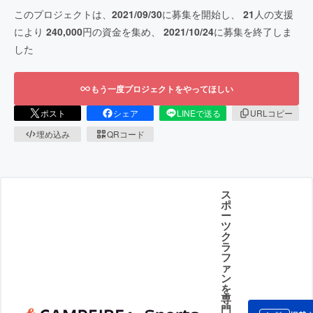
このプロジェクトは、
2021/09/30
に募集を開始し、
21
人の支援
により
240,000
円の資金を集め、
2021/10/24
に募集を終了しま
した
もう一度プロジェクトをやってほしい
ポスト
シェア
LINEで送る
URLコピー
埋め込み
QRコード
ス
ポ
ー
ツ
ク
ラ
フ
ァ
ン
を
専
門