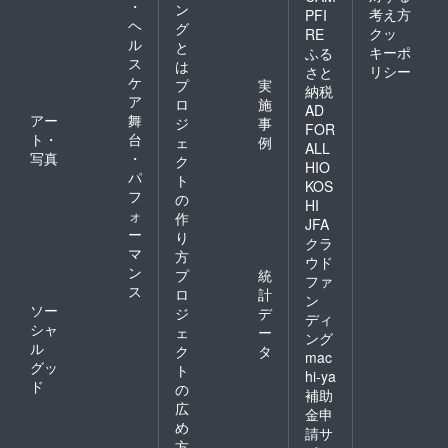
・
ン
考え方
PFI
ヘ
グ
クッ
RE
ル
と
キーポ
ふる
ス
は
リシー
さと
ケ
プ
実
納税
ア
ロ
施
AD
アー
舞
ジ
事
FOR
ト・
台
ェ
例
ALL
写真
・
ク
HIO
パ
ト
KOS
フ
の
HI
ォ
作
JFA
ー
り
クラ
マ
方
ウド
ン
プ
統
ファ
ス
ロ
計
ン
ソー
ジ
デ
ディ
シャ
ェ
ー
ング
ル
ク
タ
mac
グッ
ト
hi-ya
ド
の
補助
広
金申
め
請サ
方