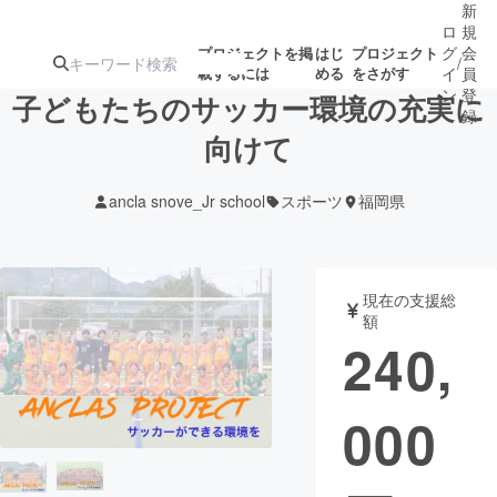
新
ロ
規
グ
会
プロジェクトを掲
はじ
プロジェクト
/
載するには
める
をさがす
イ
員
ン
登
子どもたちのサッカー環境の充実に
録
向けて
人気のプロ
注目のリ
注目の新着プロ
募集終了が近いプ
もうすぐ公開
ancla snove_Jr school
スポーツ
福岡県
ジェクト
ターン
ジェクト
ロジェクト
されます
アート・写真
音楽
現在の支援総
額
240,
テクノロジー・ガジェット
ゲーム・サ
000
映像・映画
書籍・雑誌
ビジネス・起業
チャレンジ