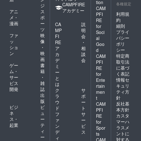
tion
各種規定
CAMPFIRE
ジ
CAM
アカデミー
アニ
ス
利用規
PFI
メ・
ポ
約
RE
漫画
ー
CA
説
細則
for
ツ
MP
明
プライ
Soci
ファ
映
FI
会
バシー
al
ッ
像
RE
・
ポリ
Goo
ショ
・
ア
相
シー
d
ン
映
カ
談
特定商
CAM
画
デ
会
取引法
PFI
ゲー
書
ミ
に基づ
RE
ム・
籍
ー
く表記
for
サー
・
と
情報セ
Ente
ビス
雑
は
キュリ
rtain
開発
誌
ク
サ
ティ方
men
出
ラ
ポ
針
t
版
ウ
ー
反社基
CAM
ビジ
ビ
ド
ト
本方針
PFI
ネ
ュ
フ
サ
カスタ
RE
ス・
ー
ァ
ー
マーハ
for
起業
テ
ン
ビ
ラスメ
Spor
ィ
デ
ス
ントに
ts
ー
ィ
対する
CAM