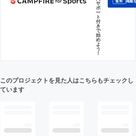
掲載
無料
サ
ポ
ー
ト
付
き
で
始
め
よ
う
！
このプロジェクトを見た人はこちらもチェックし
ています