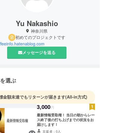
Yu Nakashio
神奈川県
初めてのプロジェクトです
offeeinfo.hatenablog.com
メッセージを送る
を選ぶ
標金額未達でもリターンが届きます
(All-in方式)
3,000
円
最新情報受取権！ 当日の朝からレー
ス終了後の打ち上げまでの状況をお
届けします！
支援者：0人