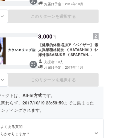
お届け予定：2017年10月
このリターンを選択する
る
3,000
円
【健康的体重増加アドバイザー】 素
人異業種格闘技 《 HATASHIAI 》や
海外版SASUKE 《 SPARTAN
RACE 》に向け体重を55kgから
支援者：0人
60kgに増加させた経験を活かし、食
お届け予定：2017年11月
事や運動についてお話をして、何か
しらアドバイスをさせていただきま
す。 ※Skype等でおこなうか、対面
このリターンを選択する
る
かは適宜
ジェクトは、
All-In方式
です。
に関わらず、
2017/10/19 23:59:59
までに集まった
ァンディングされます。
るよくある質問
くらかかりますか？