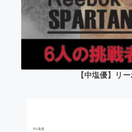
【中塩優】リー
0
%達成