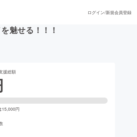
ログイン
/
新規会員登録
ドを魅せる！！！
うすぐ公開されます
支援総額
プロダクト
円
ファッション
スポーツ
5,000円
数
ア
ソーシャルグッド
人