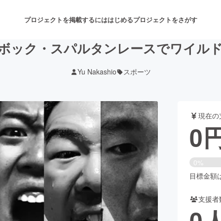
プロジェクトを掲載するには
はじめる
プロジェクトをさがす
ボック・スパルタンレースでワイル
Yu Nakashio
スポーツ
注目のリターン
注目の新着プロジェクト
募集終了が近いプロジェクト
も
現在の
音楽
舞台・パフォーマンス
0
ゲーム・サービス開発
フード・飲食店
0%
書籍・雑誌出版
アニメ・漫画
目標金額は1
支援者
チャレンジ
ビューティー・ヘルスケ
0