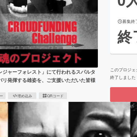
募集終
CAMPFIRE for Social Good
CAMPFIRE Creation
終
CAMPFIREふるさと納税
machi-ya
コミュニティ
このプロジェ
トプレジャーフォレスト」にて行われるスパルタ
終了しました
バリ発揮する雄姿を、ご支援いただいた皆様
ピー
埋め込み
QRコード